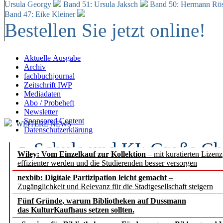
Ursula Georgy
Band 51: Ursula Jaksch
Band 50:
Hermann Rös
Band 47: Eike Kleiner
Bestellen Sie jetzt online!
Aktuelle Ausgabe
Archiv
fachbuchjournal
Zeitschrift IWP
Mediadaten
Abo / Probeheft
Newsletter
Sponsored Content
WEITERE NEWS
Datenschutzerklärung
Schule und KI: Große Ch
Wiley: Vom Einzelkauf zur Kollektion
– mit kuratierten Lizen
effizienter werden und die Studierenden besser versorgen
Voraussetzungen
nexbib: Digitale Partizipation leicht gemacht
–
Zugänglichkeit und Relevanz für die Stadtgesellschaft steigern
Erfolgreiches erstes Hal
Fünf Gründe, warum Bibliotheken auf Dussmann
Segment Research – Ausb
das KulturKaufhaus setzen sollten.