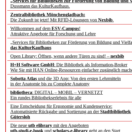
„Services für Bibliotheken zur Förderung von Bildung und Vi
angepasst
Dussmann das KulturKaufhaus.
Zentralbibliothek Mönchengladbach:
Wissenschaftskommunikati
Die Zukunft ist jetzt! Mit RFID-Lösungen von
Nexbib
.
Willkommen auf dem
ESV-Campus
!
konstruktiv!
Attraktive Angebote für Forschung und Lehre
„Services für Bibliotheken zur Förderung von Bildung und Vielfa
Mohr Siebeck übernimmt
das KulturKaufhaus
Open Library: Öffnen, wenn andere Türen zu sind! –
nexbib
und die Zeitschrift für 
H+H Software GmbH
: Die Bibliothek als Information-Broker
Wie Sie mit HAN Online-Ressourcen einfacher zugänglich mach
Francke Attempto
Sobotta Atlas
und die 3D App: Von den ersten Lehrmitteln
in der Anatomie bis zu Complete Anatomy
EBSCO Information Servic
bibliotheca
: DIGITAL – MOBIL – VERNETZT
Recherchefunktionen in
Ein rundes Bibliothekserlebnis für alle
Eine Entscheidung für Ergonomie und Kundenservice:
Automatisierte Rückgabe und Sortierung an der
Stadtbibliothek
Sorbisches Institut neu 
Gütersloh
Geschichte und kulturell
Die neue
utb elibrary
mit den Angeboten
utb-studi-e-book
und
scholars-e-library
geht an den Start