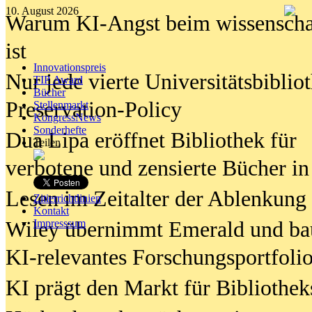
10. August 2026
Warum KI-Angst beim wissenschaft
ist
Innovationspreis
Nur jede vierte Universitätsbibliot
TIP Award
Bücher
Preservation-Policy
Stellenmarkt
KongressNews
Sonderhefte
Dua Lipa eröffnet Bibliothek für
Teilen
verbotene und zensierte Bücher in
Lesen im Zeitalter der Ablenkung
Zitierrichtlinien
Kontakt
Wiley übernimmt Emerald und ba
Impresssum
KI-relevantes Forschungsportfolio
KI prägt den Markt für Bibliothe