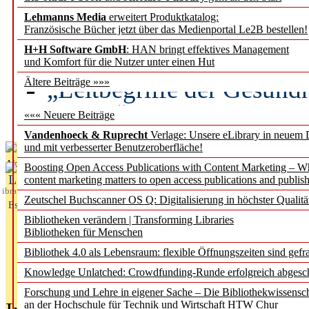
Lehmanns Media
erweitert Produktkatalog:
Künstliche Intelligenz a
Französische Bücher jetzt über das Medienportal Le2B bestellen!
besser zu verstehen
H+H Software GmbH
: HAN bringt effektives Management
und Komfort für die Nutzer unter einen Hut
„Leitbegriffe der Gesund
Ältere Beiträge »»»
des BIÖG erscheinen Ope
««« Neuere Beiträge
Vandenhoeck & Ruprecht
Verlage: Unsere eLibrary in neuem 
und mit verbesserter Benutzeroberfläche!
Aktuelles aus
Boosting Open Access Publications with Content Marketing – 
L
content marketing matters to open access publications and publish
ibrary
Zeutschel Buchscanner OS Q: Digitalisierung in höchster Qualitä
Essentials
Bibliotheken verändern | Transforming Libraries
Bibliotheken für Menschen
Bibliothek 4.0 als Lebensraum: flexible Öffnungszeiten sind gefra
Knowledge Unlatched: Crowdfunding-Runde erfolgreich abgesc
Forschung und Lehre in eigener Sache – Die Bibliothekwissensc
an der Hochschule für Technik und Wirtschaft HTW Chur