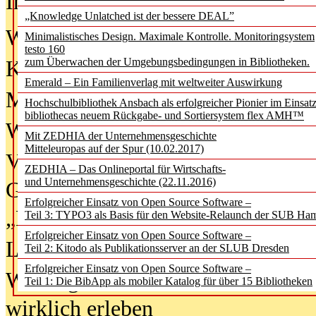
In der Ausgabe
06/2026
(August 20
„Knowledge Unlatched ist der bessere DEAL”
Was Hochschul­bibliotheken von i
Minimalistisches Design. Maximale Kontrolle. Monitoringsystem
testo 160
zum Überwachen der Umgebungsbedingungen in Bibliotheken.
Kinder in der digitalen Welt
Emerald – Ein Familienverlag mit weltweiter Auswirkung
Metadaten als Infrastruktur
Hochschulbibliothek Ansbach als erfolgreicher Pionier im Einsat
bibliothecas neuem Rückgabe- und Sortiersystem flex AMH™
Wenn Bots katalogisieren
Mit ZEDHIA der Unternehmensgeschichte
Mitteleuropas auf der Spur (10.02.2017)
Von Abschlusskleidern bis
ZEDHIA – Das Onlineportal für Wirtschafts-
und Unternehmensgeschichte (22.11.2016)
Geisterjagd-Ausrüstung in der
Erfolgreicher Einsatz von Open Source Software –
„Library of Things“ unterwegs
Teil 3: TYPO3 als Basis für den Website-Relaunch der SUB Ha
Erfolgreicher Einsatz von Open Source Software –
Lesen als Infrastrukturaufgabe
Teil 2: Kitodo als Publikationsserver an der SLUB Dresden
Erfolgreicher Einsatz von Open Source Software –
Wie Jugendliche Social Media
Teil 1: Die BibApp als mobiler Katalog für über 15 Bibliotheken
wirklich erleben