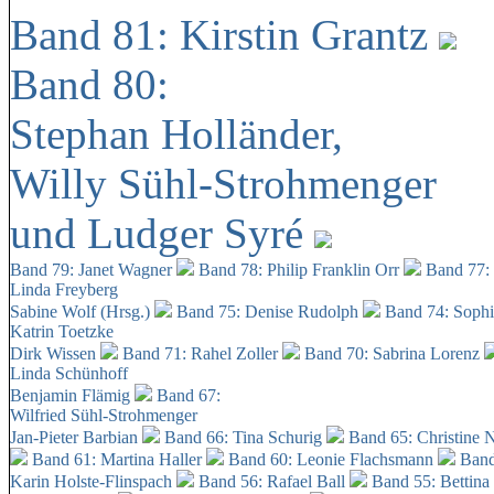
Band 81: Kirstin Grantz
Band 80:
Stephan Holländer,
Willy Sühl-Strohmenger
und Ludger Syré
Band 79: Janet Wagner
Band 78: Philip Franklin Orr
Band 77:
Linda Freyberg
Sabine Wolf (Hrsg.)
Band 75: Denise Rudolph
Band 74: Soph
Katrin Toetzke
Dirk Wissen
Band 71: Rahel Zoller
Band 70: Sabrina Lorenz
Linda Schünhoff
Benjamin Flämig
Band 67:
Wilfried Sühl-Strohmenger
Jan-Pieter Barbian
Band 66: Tina Schurig
Band 65: Christine 
Band 61: Martina Haller
Band 60:
Leonie Flachsmann
Band
Karin Holste-Flinspach
Band 56: Rafael Ball
Band 55: Bettina