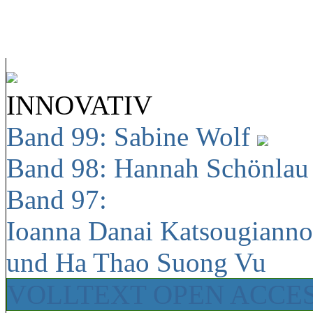
INNOVATIV
Band 99: Sabine Wolf
Band 98: Hannah Schönla
Band 97:
Ioanna Danai Katsougiann
und Ha Thao Suong Vu
VOLLTEXT OPEN ACCE