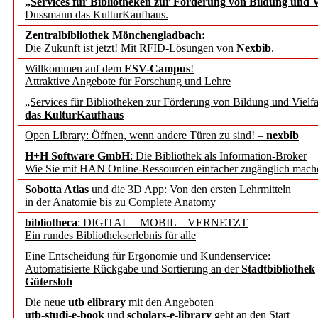
„Services für Bibliotheken zur Förderung von Bildung und Vi
angepasst
Dussmann das KulturKaufhaus.
Zentralbibliothek Mönchengladbach:
Wissenschaftskommunikati
Die Zukunft ist jetzt! Mit RFID-Lösungen von
Nexbib
.
Willkommen auf dem
ESV-Campus
!
konstruktiv!
Attraktive Angebote für Forschung und Lehre
„Services für Bibliotheken zur Förderung von Bildung und Vielfa
Mohr Siebeck übernimmt
das KulturKaufhaus
Open Library: Öffnen, wenn andere Türen zu sind! –
nexbib
und die Zeitschrift für 
H+H Software GmbH
: Die Bibliothek als Information-Broker
Wie Sie mit HAN Online-Ressourcen einfacher zugänglich mach
Francke Attempto
Sobotta Atlas
und die 3D App: Von den ersten Lehrmitteln
in der Anatomie bis zu Complete Anatomy
EBSCO Information Servic
bibliotheca
: DIGITAL – MOBIL – VERNETZT
Recherchefunktionen in
Ein rundes Bibliothekserlebnis für alle
Eine Entscheidung für Ergonomie und Kundenservice:
Automatisierte Rückgabe und Sortierung an der
Stadtbibliothek
Sorbisches Institut neu 
Gütersloh
Geschichte und kulturell
Die neue
utb elibrary
mit den Angeboten
utb-studi-e-book
und
scholars-e-library
geht an den Start