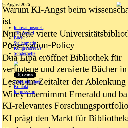
9. August 2026
Warum KI-Angst beim wissenschaft
ist
Innovationspreis
Nur jede vierte Universitätsbibliot
TIP Award
Bücher
Preservation-Policy
Stellenmarkt
KongressNews
Sonderhefte
Dua Lipa eröffnet Bibliothek für
Teilen
verbotene und zensierte Bücher in
Lesen im Zeitalter der Ablenkung
Zitierrichtlinien
Kontakt
Wiley übernimmt Emerald und ba
Impresssum
KI-relevantes Forschungsportfolio
KI prägt den Markt für Bibliothe