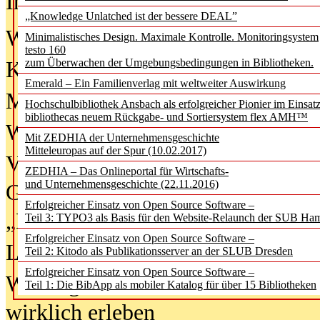
In der Ausgabe
06/2026
(August 20
„Knowledge Unlatched ist der bessere DEAL”
Was Hochschul­bibliotheken von i
Minimalistisches Design. Maximale Kontrolle. Monitoringsystem
testo 160
zum Überwachen der Umgebungsbedingungen in Bibliotheken.
Kinder in der digitalen Welt
Emerald – Ein Familienverlag mit weltweiter Auswirkung
Metadaten als Infrastruktur
Hochschulbibliothek Ansbach als erfolgreicher Pionier im Einsat
bibliothecas neuem Rückgabe- und Sortiersystem flex AMH™
Wenn Bots katalogisieren
Mit ZEDHIA der Unternehmensgeschichte
Mitteleuropas auf der Spur (10.02.2017)
Von Abschlusskleidern bis
ZEDHIA – Das Onlineportal für Wirtschafts-
und Unternehmensgeschichte (22.11.2016)
Geisterjagd-Ausrüstung in der
Erfolgreicher Einsatz von Open Source Software –
„Library of Things“ unterwegs
Teil 3: TYPO3 als Basis für den Website-Relaunch der SUB Ha
Erfolgreicher Einsatz von Open Source Software –
Lesen als Infrastrukturaufgabe
Teil 2: Kitodo als Publikationsserver an der SLUB Dresden
Erfolgreicher Einsatz von Open Source Software –
Wie Jugendliche Social Media
Teil 1: Die BibApp als mobiler Katalog für über 15 Bibliotheken
wirklich erleben