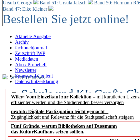
Ursula Georgy
Band 51: Ursula Jaksch
Band 50:
Hermann Rös
Band 47: Eike Kleiner
Bestellen Sie jetzt online!
Aktuelle Ausgabe
Archiv
fachbuchjournal
Zeitschrift IWP
Mediadaten
Abo / Probeheft
Newsletter
Sponsored Content
WEITERE NEWS
Datenschutzerklärung
Schule und KI: Große Ch
Wiley: Vom Einzelkauf zur Kollektion
– mit kuratierten Lizen
effizienter werden und die Studierenden besser versorgen
Voraussetzungen
nexbib: Digitale Partizipation leicht gemacht
–
Zugänglichkeit und Relevanz für die Stadtgesellschaft steigern
Erfolgreiches erstes Hal
Fünf Gründe, warum Bibliotheken auf Dussmann
Segment Research – Ausb
das KulturKaufhaus setzen sollten.