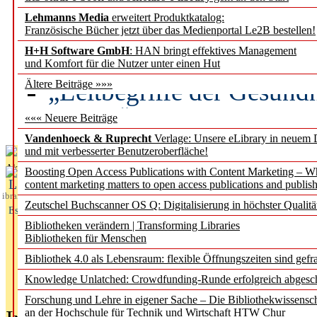
Lehmanns Media
erweitert Produktkatalog:
Künstliche Intelligenz a
Französische Bücher jetzt über das Medienportal Le2B bestellen!
besser zu verstehen
H+H Software GmbH
: HAN bringt effektives Management
und Komfort für die Nutzer unter einen Hut
„Leitbegriffe der Gesund
Ältere Beiträge »»»
des BIÖG erscheinen Ope
««« Neuere Beiträge
Vandenhoeck & Ruprecht
Verlage: Unsere eLibrary in neuem 
und mit verbesserter Benutzeroberfläche!
Aktuelles aus
Boosting Open Access Publications with Content Marketing – 
L
content marketing matters to open access publications and publish
ibrary
Zeutschel Buchscanner OS Q: Digitalisierung in höchster Qualitä
Essentials
Bibliotheken verändern | Transforming Libraries
Bibliotheken für Menschen
Bibliothek 4.0 als Lebensraum: flexible Öffnungszeiten sind gefra
Knowledge Unlatched: Crowdfunding-Runde erfolgreich abgesc
Forschung und Lehre in eigener Sache – Die Bibliothekwissensc
an der Hochschule für Technik und Wirtschaft HTW Chur