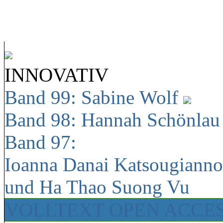
INNOVATIV
Band 99: Sabine Wolf
Band 98: Hannah Schönla
Band 97:
Ioanna Danai Katsougiann
und Ha Thao Suong Vu
VOLLTEXT OPEN ACCE