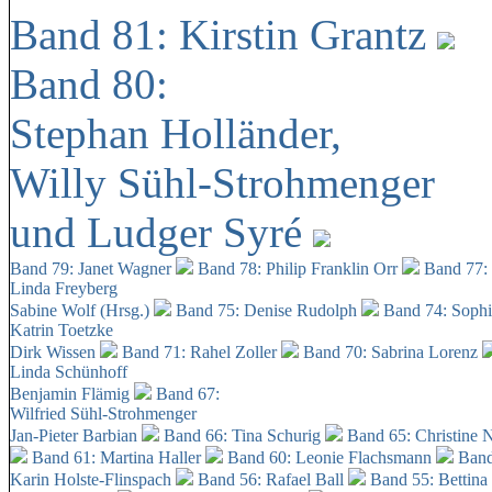
Band 81: Kirstin Grantz
Band 80:
Stephan Holländer,
Willy Sühl-Strohmenger
und Ludger Syré
Band 79: Janet Wagner
Band 78: Philip Franklin Orr
Band 77:
Linda Freyberg
Sabine Wolf (Hrsg.)
Band 75: Denise Rudolph
Band 74: Soph
Katrin Toetzke
Dirk Wissen
Band 71: Rahel Zoller
Band 70: Sabrina Lorenz
Linda Schünhoff
Benjamin Flämig
Band 67:
Wilfried Sühl-Strohmenger
Jan-Pieter Barbian
Band 66: Tina Schurig
Band 65: Christine 
Band 61: Martina Haller
Band 60:
Leonie Flachsmann
Band
Karin Holste-Flinspach
Band 56: Rafael Ball
Band 55: Bettina