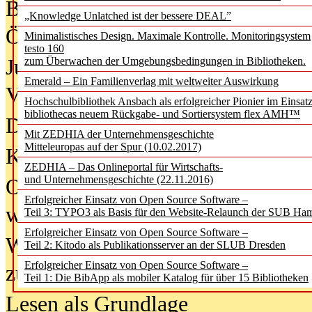
Bürgerforum fordert mehr Medienb
„Knowledge Unlatched ist der bessere DEAL”
Öffentlichkeit
Minimalistisches Design. Maximale Kontrolle. Monitoringsystem
testo 160
Jugendliche wollen besseren Schut
zum Überwachen der Umgebungsbedingungen in Bibliotheken.
Emerald – Ein Familienverlag mit weltweiter Auswirkung
Verbote
Hochschulbibliothek Ansbach als erfolgreicher Pionier im Einsat
bibliothecas neuem Rückgabe- und Sortiersystem flex AMH™
Digitale Langzeit­archi­vierung br
Mit ZEDHIA der Unternehmensgeschichte
Mitteleuropas auf der Spur (10.02.2017)
KI-Chatbots werden Teil der wiss
ZEDHIA – Das Onlineportal für Wirtschafts-
und Unternehmensgeschichte (22.11.2016)
Offene Infrastrukturen für
Erfolgreicher Einsatz von Open Source Software –
wissenschaftliche Informationssy
Teil 3: TYPO3 als Basis für den Website-Relaunch der SUB Ha
Erfolgreicher Einsatz von Open Source Software –
Warum die Debatte über KI-Texte
Teil 2: Kitodo als Publikationsserver an der SLUB Dresden
Erfolgreicher Einsatz von Open Source Software –
zu kurz greift
Teil 1: Die BibApp als mobiler Katalog für über 15 Bibliotheken
Lesen als Grundlage