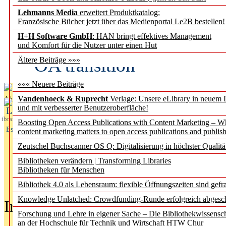
Lehmanns Media
erweitert Produktkatalog:
Fifth Open Access Repor
Französische Bücher jetzt über das Medienportal Le2B bestellen!
H+H Software GmbH
: HAN bringt effektives Management
transformative agreements
und Komfort für die Nutzer unter einen Hut
OA transition
Ältere Beiträge »»»
««« Neuere Beiträge
Vandenhoeck & Ruprecht
Verlage: Unsere eLibrary in neuem 
Aktuelles aus
und mit verbesserter Benutzeroberfläche!
L
ibrary
Boosting Open Access Publications with Content Marketing – 
Essentials
content marketing matters to open access publications and publish
Zeutschel Buchscanner OS Q: Digitalisierung in höchster Qualitä
Bibliotheken verändern | Transforming Libraries
Bibliotheken für Menschen
Bibliothek 4.0 als Lebensraum: flexible Öffnungszeiten sind gefra
Knowledge Unlatched: Crowdfunding-Runde erfolgreich abgesc
In der Ausgabe
05/2026
(Juni/Juli
Forschung und Lehre in eigener Sache – Die Bibliothekwissensc
an der Hochschule für Technik und Wirtschaft HTW Chur