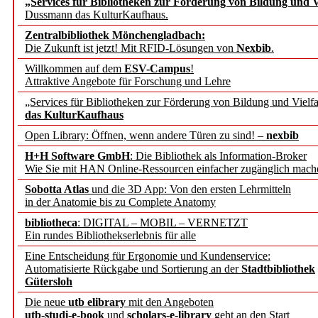
„Services für Bibliotheken zur Förderung von Bildung und Vi
Dussmann das KulturKaufhaus.
Künstliche Intelligenz a
Zentralbibliothek Mönchengladbach:
besser zu verstehen
Die Zukunft ist jetzt! Mit RFID-Lösungen von
Nexbib
.
Willkommen auf dem
ESV-Campus
!
Attraktive Angebote für Forschung und Lehre
„Leitbegriffe der Gesund
„Services für Bibliotheken zur Förderung von Bildung und Vielfa
des BIÖG erscheinen Ope
das KulturKaufhaus
Open Library: Öffnen, wenn andere Türen zu sind! –
nexbib
Forschungsdateninfrastru
H+H Software GmbH
: Die Bibliothek als Information-Broker
Wie Sie mit HAN Online-Ressourcen einfacher zugänglich mach
jedem Experiment
Sobotta Atlas
und die 3D App: Von den ersten Lehrmitteln
in der Anatomie bis zu Complete Anatomy
DFG setzt Förderung des
bibliotheca
: DIGITAL – MOBIL – VERNETZT
Ein rundes Bibliothekserlebnis für alle
FAIRmat fort
Eine Entscheidung für Ergonomie und Kundenservice:
Automatisierte Rückgabe und Sortierung an der
Stadtbibliothek
Bayerns digitale Schatzk
Gütersloh
Die neue
utb elibrary
mit den Angeboten
Schulwandbilder aus Wür
utb-studi-e-book
und
scholars-e-library
geht an den Start