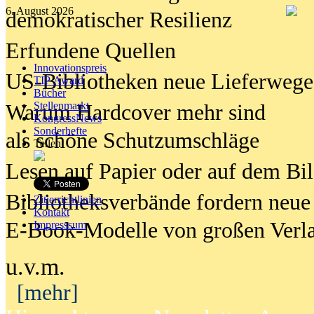
6. August 2026
demokratischer Resilienz
Erfundene Quellen
Innovationspreis
US-Bibliotheken neue Lieferwege
TIP Award
Bücher
Stellenmarkt
Warum Hardcover mehr sind
KongressNews
Sonderhefte
als schöne Schutzumschläge
Teilen
Lesen auf Papier oder auf dem Bi
Bibliotheksverbände fordern neue
Zitierrichtlinien
Kontakt
E-Book-Modelle von großen Verl
Impresssum
u.v.m.
[mehr]