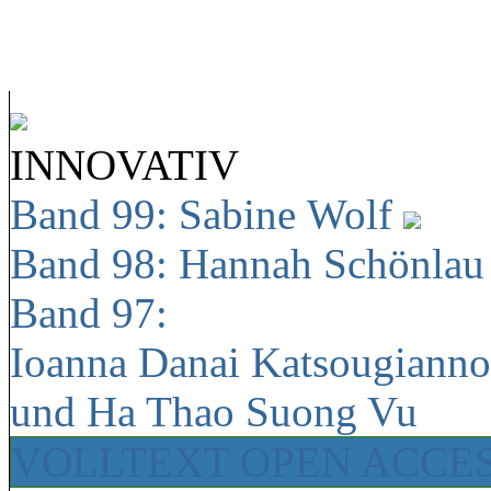
INNOVATIV
Band 99: Sabine Wolf
Band 98: Hannah Schönla
Band 97:
Ioanna Danai Katsougiann
und Ha Thao Suong Vu
VOLLTEXT OPEN ACCE