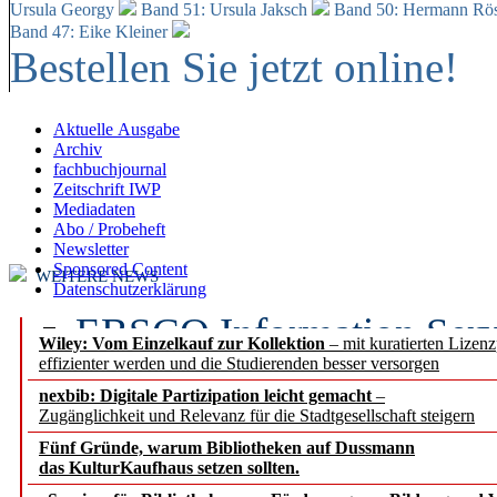
Ursula Georgy
Band 51: Ursula Jaksch
Band 50:
Hermann Rös
Band 47: Eike Kleiner
Bestellen Sie jetzt online!
Aktuelle Ausgabe
Archiv
fachbuchjournal
Zeitschrift IWP
Mediadaten
Abo / Probeheft
Newsletter
Sponsored Content
WEITERE NEWS
Datenschutzerklärung
EBSCO Information Servic
Wiley: Vom Einzelkauf zur Kollektion
– mit kuratierten Lizen
effizienter werden und die Studierenden besser versorgen
Recherchefunktionen in
nexbib: Digitale Partizipation leicht gemacht
–
Zugänglichkeit und Relevanz für die Stadtgesellschaft steigern
Sorbisches Institut neu 
Fünf Gründe, warum Bibliotheken auf Dussmann
Geschichte und kulturell
das KulturKaufhaus setzen sollten.