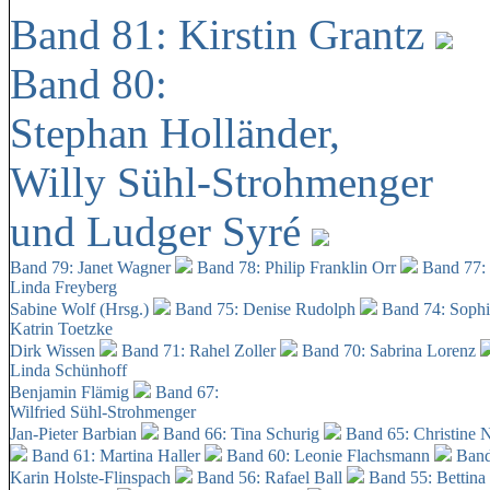
Band 81: Kirstin Grantz
Band 80:
Stephan Holländer,
Willy Sühl-Strohmenger
und Ludger Syré
Band 79: Janet Wagner
Band 78: Philip Franklin Orr
Band 77:
Linda Freyberg
Sabine Wolf (Hrsg.)
Band 75: Denise Rudolph
Band 74: Soph
Katrin Toetzke
Dirk Wissen
Band 71: Rahel Zoller
Band 70: Sabrina Lorenz
Linda Schünhoff
Benjamin Flämig
Band 67:
Wilfried Sühl-Strohmenger
Jan-Pieter Barbian
Band 66: Tina Schurig
Band 65: Christine 
Band 61: Martina Haller
Band 60:
Leonie Flachsmann
Band
Karin Holste-Flinspach
Band 56: Rafael Ball
Band 55: Bettina