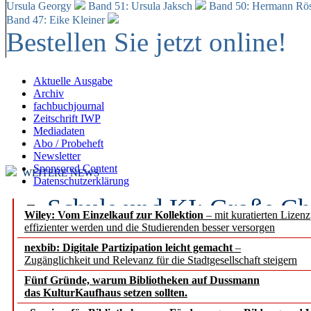
Ursula Georgy
Band 51: Ursula Jaksch
Band 50:
Hermann Rös
Band 47: Eike Kleiner
Bestellen Sie jetzt online!
Aktuelle Ausgabe
Archiv
fachbuchjournal
Zeitschrift IWP
Mediadaten
Abo / Probeheft
Newsletter
Sponsored Content
WEITERE NEWS
Datenschutzerklärung
Schule und KI: Große Ch
Wiley: Vom Einzelkauf zur Kollektion
– mit kuratierten Lizen
effizienter werden und die Studierenden besser versorgen
Voraussetzungen
nexbib: Digitale Partizipation leicht gemacht
–
Zugänglichkeit und Relevanz für die Stadtgesellschaft steigern
Erfolgreiches erstes Hal
Fünf Gründe, warum Bibliotheken auf Dussmann
Segment Research – Ausb
das KulturKaufhaus setzen sollten.