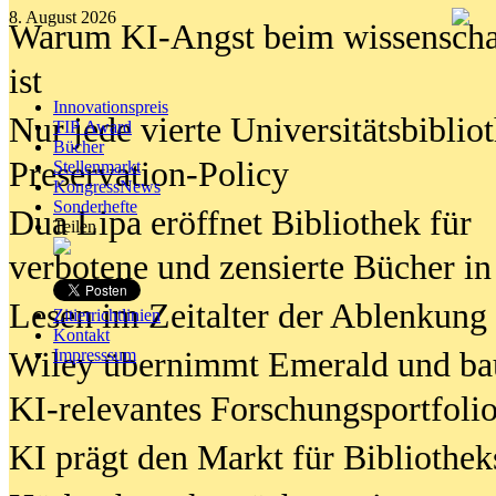
8. August 2026
Warum KI-Angst beim wissenschaft
ist
Innovationspreis
Nur jede vierte Universitätsbibliot
TIP Award
Bücher
Preservation-Policy
Stellenmarkt
KongressNews
Sonderhefte
Dua Lipa eröffnet Bibliothek für
Teilen
verbotene und zensierte Bücher in
Lesen im Zeitalter der Ablenkung
Zitierrichtlinien
Kontakt
Wiley übernimmt Emerald und ba
Impresssum
KI-relevantes Forschungsportfolio
KI prägt den Markt für Bibliothe