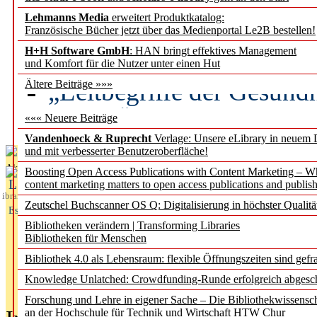
Lehmanns Media
erweitert Produktkatalog:
Künstliche Intelligenz a
Französische Bücher jetzt über das Medienportal Le2B bestellen!
besser zu verstehen
H+H Software GmbH
: HAN bringt effektives Management
und Komfort für die Nutzer unter einen Hut
„Leitbegriffe der Gesund
Ältere Beiträge »»»
des BIÖG erscheinen Ope
««« Neuere Beiträge
Vandenhoeck & Ruprecht
Verlage: Unsere eLibrary in neuem 
und mit verbesserter Benutzeroberfläche!
Aktuelles aus
Boosting Open Access Publications with Content Marketing – 
L
content marketing matters to open access publications and publish
ibrary
Zeutschel Buchscanner OS Q: Digitalisierung in höchster Qualitä
Essentials
Bibliotheken verändern | Transforming Libraries
Bibliotheken für Menschen
Bibliothek 4.0 als Lebensraum: flexible Öffnungszeiten sind gefra
Knowledge Unlatched: Crowdfunding-Runde erfolgreich abgesc
Forschung und Lehre in eigener Sache – Die Bibliothekwissensc
an der Hochschule für Technik und Wirtschaft HTW Chur