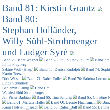
Band 81: Kirstin Grantz
Band 80:
Stephan Holländer,
Willy Sühl-Strohmenger
und Ludger Syré
Band 79: Janet Wagner
Band 78: Philip Franklin Orr
Band 77:
Linda Freyberg
Sabine Wolf (Hrsg.)
Band 75: Denise Rudolph
Band 74: Soph
Katrin Toetzke
Dirk Wissen
Band 71: Rahel Zoller
Band 70: Sabrina Lorenz
Linda Schünhoff
Benjamin Flämig
Band 67:
Wilfried Sühl-Strohmenger
Jan-Pieter Barbian
Band 66: Tina Schurig
Band 65: Christine 
Band 61: Martina Haller
Band 60:
Leonie Flachsmann
Band
Karin Holste-Flinspach
Band 56: Rafael Ball
Band 55: Bettina