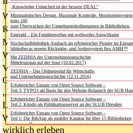
In der Ausgabe
06/2026
(August 20
„Knowledge Unlatched ist der bessere DEAL”
Was Hochschul­bibliotheken von i
Minimalistisches Design. Maximale Kontrolle. Monitoringsystem
testo 160
zum Überwachen der Umgebungsbedingungen in Bibliotheken.
Kinder in der digitalen Welt
Emerald – Ein Familienverlag mit weltweiter Auswirkung
Metadaten als Infrastruktur
Hochschulbibliothek Ansbach als erfolgreicher Pionier im Einsat
bibliothecas neuem Rückgabe- und Sortiersystem flex AMH™
Wenn Bots katalogisieren
Mit ZEDHIA der Unternehmensgeschichte
Mitteleuropas auf der Spur (10.02.2017)
Von Abschlusskleidern bis
ZEDHIA – Das Onlineportal für Wirtschafts-
und Unternehmensgeschichte (22.11.2016)
Geisterjagd-Ausrüstung in der
Erfolgreicher Einsatz von Open Source Software –
„Library of Things“ unterwegs
Teil 3: TYPO3 als Basis für den Website-Relaunch der SUB Ha
Erfolgreicher Einsatz von Open Source Software –
Lesen als Infrastrukturaufgabe
Teil 2: Kitodo als Publikationsserver an der SLUB Dresden
Erfolgreicher Einsatz von Open Source Software –
Wie Jugendliche Social Media
Teil 1: Die BibApp als mobiler Katalog für über 15 Bibliotheken
wirklich erleben