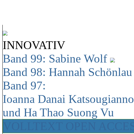
INNOVATIV
Band 99: Sabine Wolf
Band 98: Hannah Schönla
Band 97:
Ioanna Danai Katsougiann
und Ha Thao Suong Vu
VOLLTEXT OPEN ACCE