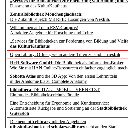
„Services für Bibliotheken zur Förderung von Bildung und Vi
angepasst
Dussmann das KulturKaufhaus.
Zentralbibliothek Mönchengladbach:
Wissenschaftskommunikati
Die Zukunft ist jetzt! Mit RFID-Lösungen von
Nexbib
.
Willkommen auf dem
ESV-Campus
!
konstruktiv!
Attraktive Angebote für Forschung und Lehre
„Services für Bibliotheken zur Förderung von Bildung und Vielfa
Mohr Siebeck übernimmt
das KulturKaufhaus
Open Library: Öffnen, wenn andere Türen zu sind! –
nexbib
und die Zeitschrift für 
H+H Software GmbH
: Die Bibliothek als Information-Broker
Wie Sie mit HAN Online-Ressourcen einfacher zugänglich mach
Francke Attempto
Sobotta Atlas
und die 3D App: Von den ersten Lehrmitteln
in der Anatomie bis zu Complete Anatomy
EBSCO Information Servic
bibliotheca
: DIGITAL – MOBIL – VERNETZT
Recherchefunktionen in
Ein rundes Bibliothekserlebnis für alle
Eine Entscheidung für Ergonomie und Kundenservice:
Automatisierte Rückgabe und Sortierung an der
Stadtbibliothek
Sorbisches Institut neu 
Gütersloh
Geschichte und kulturell
Die neue
utb elibrary
mit den Angeboten
utb-studi-e-book
und
scholars-e-library
geht an den Start