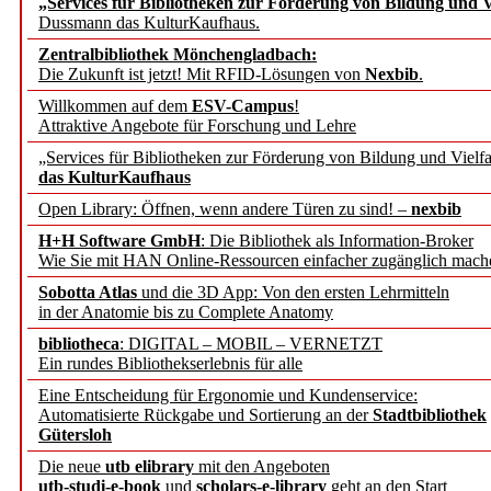
„Services für Bibliotheken zur Förderung von Bildung und Vi
Dussmann das KulturKaufhaus.
Künstliche Intelligenz a
Zentralbibliothek Mönchengladbach:
besser zu verstehen
Die Zukunft ist jetzt! Mit RFID-Lösungen von
Nexbib
.
Willkommen auf dem
ESV-Campus
!
Attraktive Angebote für Forschung und Lehre
„Leitbegriffe der Gesund
„Services für Bibliotheken zur Förderung von Bildung und Vielfa
des BIÖG erscheinen Ope
das KulturKaufhaus
Open Library: Öffnen, wenn andere Türen zu sind! –
nexbib
Forschungsdateninfrastru
H+H Software GmbH
: Die Bibliothek als Information-Broker
Wie Sie mit HAN Online-Ressourcen einfacher zugänglich mach
jedem Experiment
Sobotta Atlas
und die 3D App: Von den ersten Lehrmitteln
in der Anatomie bis zu Complete Anatomy
DFG setzt Förderung des
bibliotheca
: DIGITAL – MOBIL – VERNETZT
Ein rundes Bibliothekserlebnis für alle
FAIRmat fort
Eine Entscheidung für Ergonomie und Kundenservice:
Automatisierte Rückgabe und Sortierung an der
Stadtbibliothek
Bayerns digitale Schatzk
Gütersloh
Die neue
utb elibrary
mit den Angeboten
Schulwandbilder aus Wür
utb-studi-e-book
und
scholars-e-library
geht an den Start