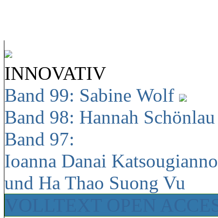
INNOVATIV
Band 99: Sabine Wolf
Band 98: Hannah Schönla
Band 97:
Ioanna Danai Katsougiann
und Ha Thao Suong Vu
VOLLTEXT OPEN ACCE