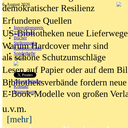
6. August 2026
demokratischer Resilienz
Erfundene Quellen
Innovationspreis
US-Bibliotheken neue Lieferwege
TIP Award
Bücher
Stellenmarkt
Warum Hardcover mehr sind
KongressNews
Sonderhefte
als schöne Schutzumschläge
Teilen
Lesen auf Papier oder auf dem Bi
Bibliotheksverbände fordern neue
Zitierrichtlinien
Kontakt
E-Book-Modelle von großen Verl
Impresssum
u.v.m.
[mehr]