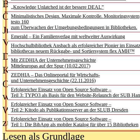
Bürgerforum fordert mehr Medienb
„Knowledge Unlatched ist der bessere DEAL”
Öffentlichkeit
Minimalistisches Design. Maximale Kontrolle. Monitoringsystem
testo 160
Jugendliche wollen besseren Schut
zum Überwachen der Umgebungsbedingungen in Bibliotheken.
Emerald – Ein Familienverlag mit weltweiter Auswirkung
Verbote
Hochschulbibliothek Ansbach als erfolgreicher Pionier im Einsat
bibliothecas neuem Rückgabe- und Sortiersystem flex AMH™
Digitale Langzeit­archi­vierung br
Mit ZEDHIA der Unternehmensgeschichte
Mitteleuropas auf der Spur (10.02.2017)
KI-Chatbots werden Teil der wiss
ZEDHIA – Das Onlineportal für Wirtschafts-
und Unternehmensgeschichte (22.11.2016)
Offene Infrastrukturen für
Erfolgreicher Einsatz von Open Source Software –
wissenschaftliche Informationssy
Teil 3: TYPO3 als Basis für den Website-Relaunch der SUB Ha
Erfolgreicher Einsatz von Open Source Software –
Warum die Debatte über KI-Texte
Teil 2: Kitodo als Publikationsserver an der SLUB Dresden
Erfolgreicher Einsatz von Open Source Software –
zu kurz greift
Teil 1: Die BibApp als mobiler Katalog für über 15 Bibliotheken
Lesen als Grundlage