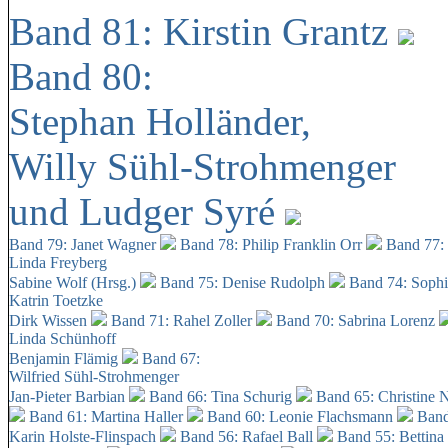
Band 81: Kirstin Grantz
Band 80:
Stephan Holländer,
Willy Sühl-Strohmenger
und Ludger Syré
Band 79: Janet Wagner
Band 78: Philip Franklin Orr
Band 77:
Linda Freyberg
Sabine Wolf (Hrsg.)
Band 75: Denise Rudolph
Band 74: Soph
Katrin Toetzke
Dirk Wissen
Band 71: Rahel Zoller
Band 70: Sabrina Lorenz
Linda Schünhoff
Benjamin Flämig
Band 67:
Wilfried Sühl-Strohmenger
Jan-Pieter Barbian
Band 66: Tina Schurig
Band 65: Christine 
Band 61: Martina Haller
Band 60:
Leonie Flachsmann
Band
Karin Holste-Flinspach
Band 56: Rafael Ball
Band 55: Bettina