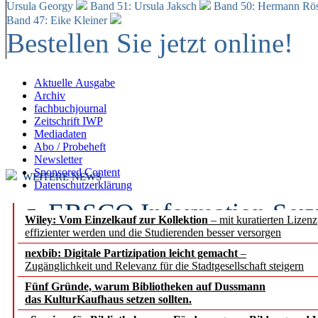
Ursula Georgy
Band 51: Ursula Jaksch
Band 50:
Hermann Rös
Band 47: Eike Kleiner
Bestellen Sie jetzt online!
Aktuelle Ausgabe
Archiv
fachbuchjournal
Zeitschrift IWP
Mediadaten
Abo / Probeheft
Newsletter
Sponsored Content
WEITERE NEWS
Datenschutzerklärung
EBSCO Information Servic
Wiley: Vom Einzelkauf zur Kollektion
– mit kuratierten Lizen
effizienter werden und die Studierenden besser versorgen
Recherchefunktionen in
nexbib: Digitale Partizipation leicht gemacht
–
Zugänglichkeit und Relevanz für die Stadtgesellschaft steigern
Sorbisches Institut neu 
Fünf Gründe, warum Bibliotheken auf Dussmann
Geschichte und kulturell
das KulturKaufhaus setzen sollten.