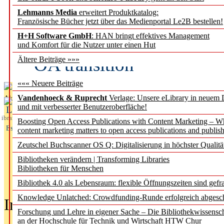
Lehmanns Media
erweitert Produktkatalog:
Fifth Open Access Repor
Französische Bücher jetzt über das Medienportal Le2B bestellen!
H+H Software GmbH
: HAN bringt effektives Management
transformative agreements
und Komfort für die Nutzer unter einen Hut
OA transition
Ältere Beiträge »»»
««« Neuere Beiträge
Vandenhoeck & Ruprecht
Verlage: Unsere eLibrary in neuem 
Aktuelles aus
und mit verbesserter Benutzeroberfläche!
L
ibrary
Boosting Open Access Publications with Content Marketing – 
Essentials
content marketing matters to open access publications and publish
Zeutschel Buchscanner OS Q: Digitalisierung in höchster Qualitä
Bibliotheken verändern | Transforming Libraries
Bibliotheken für Menschen
Bibliothek 4.0 als Lebensraum: flexible Öffnungszeiten sind gefra
Knowledge Unlatched: Crowdfunding-Runde erfolgreich abgesc
In der Ausgabe
05/2026
(Juni/Juli
Forschung und Lehre in eigener Sache – Die Bibliothekwissensc
an der Hochschule für Technik und Wirtschaft HTW Chur