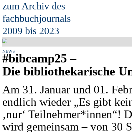
zum Archiv des
fach
b
uchjournals
2009 bis 2023
NEWS
#
bib
camp25 –
Die bibliothekarische U
Am 31. Januar und 01. Febr
endlich wieder „Es gibt ke
‚nur‘ Teilnehmer*innen“!
wird gemeinsam – von 30 S