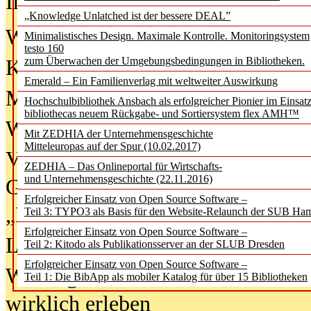
In der Ausgabe
06/2026
(August 20
„Knowledge Unlatched ist der bessere DEAL”
Was Hochschul­bibliotheken von i
Minimalistisches Design. Maximale Kontrolle. Monitoringsystem
testo 160
zum Überwachen der Umgebungsbedingungen in Bibliotheken.
Kinder in der digitalen Welt
Emerald – Ein Familienverlag mit weltweiter Auswirkung
Metadaten als Infrastruktur
Hochschulbibliothek Ansbach als erfolgreicher Pionier im Einsat
bibliothecas neuem Rückgabe- und Sortiersystem flex AMH™
Wenn Bots katalogisieren
Mit ZEDHIA der Unternehmensgeschichte
Mitteleuropas auf der Spur (10.02.2017)
Von Abschlusskleidern bis
ZEDHIA – Das Onlineportal für Wirtschafts-
und Unternehmensgeschichte (22.11.2016)
Geisterjagd-Ausrüstung in der
Erfolgreicher Einsatz von Open Source Software –
„Library of Things“ unterwegs
Teil 3: TYPO3 als Basis für den Website-Relaunch der SUB Ha
Erfolgreicher Einsatz von Open Source Software –
Lesen als Infrastrukturaufgabe
Teil 2: Kitodo als Publikationsserver an der SLUB Dresden
Erfolgreicher Einsatz von Open Source Software –
Wie Jugendliche Social Media
Teil 1: Die BibApp als mobiler Katalog für über 15 Bibliotheken
wirklich erleben