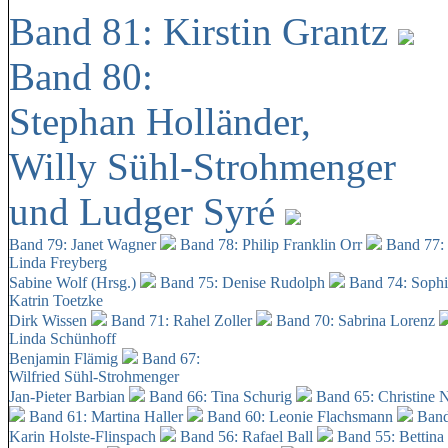
Band 81: Kirstin Grantz
Band 80:
Stephan Holländer,
Willy Sühl-Strohmenger
und Ludger Syré
Band 79: Janet Wagner
Band 78: Philip Franklin Orr
Band 77:
Linda Freyberg
Sabine Wolf (Hrsg.)
Band 75: Denise Rudolph
Band 74: Soph
Katrin Toetzke
Dirk Wissen
Band 71: Rahel Zoller
Band 70: Sabrina Lorenz
Linda Schünhoff
Benjamin Flämig
Band 67:
Wilfried Sühl-Strohmenger
Jan-Pieter Barbian
Band 66: Tina Schurig
Band 65: Christine 
Band 61: Martina Haller
Band 60:
Leonie Flachsmann
Band
Karin Holste-Flinspach
Band 56: Rafael Ball
Band 55: Bettina