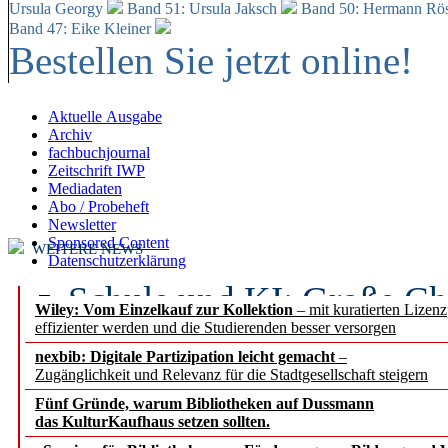
Ursula Georgy
Band 51: Ursula Jaksch
Band 50:
Hermann Rös
Band 47: Eike Kleiner
Bestellen Sie jetzt online!
Aktuelle Ausgabe
Archiv
fachbuchjournal
Zeitschrift IWP
Mediadaten
Abo / Probeheft
Newsletter
Sponsored Content
WEITERE NEWS
Datenschutzerklärung
Schule und KI: Große Ch
Wiley: Vom Einzelkauf zur Kollektion
– mit kuratierten Lizen
effizienter werden und die Studierenden besser versorgen
Voraussetzungen
nexbib: Digitale Partizipation leicht gemacht
–
Zugänglichkeit und Relevanz für die Stadtgesellschaft steigern
Erfolgreiches erstes Hal
Fünf Gründe, warum Bibliotheken auf Dussmann
Segment Research – Ausb
das KulturKaufhaus setzen sollten.