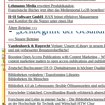
Lehmanns Media
erweitert Produktkatalog:
Künstliche Intelligenz a
Französische Bücher jetzt über das Medienportal Le2B bestellen!
besser zu verstehen
H+H Software GmbH
: HAN bringt effektives Management
und Komfort für die Nutzer unter einen Hut
„Leitbegriffe der Gesund
Ältere Beiträge »»»
des BIÖG erscheinen Ope
««« Neuere Beiträge
Vandenhoeck & Ruprecht
Verlage: Unsere eLibrary in neuem 
und mit verbesserter Benutzeroberfläche!
Aktuelles aus
Boosting Open Access Publications with Content Marketing – 
L
content marketing matters to open access publications and publish
ibrary
Zeutschel Buchscanner OS Q: Digitalisierung in höchster Qualitä
Essentials
Bibliotheken verändern | Transforming Libraries
Bibliotheken für Menschen
Bibliothek 4.0 als Lebensraum: flexible Öffnungszeiten sind gefra
Knowledge Unlatched: Crowdfunding-Runde erfolgreich abgesc
Forschung und Lehre in eigener Sache – Die Bibliothekwissensc
an der Hochschule für Technik und Wirtschaft HTW Chur