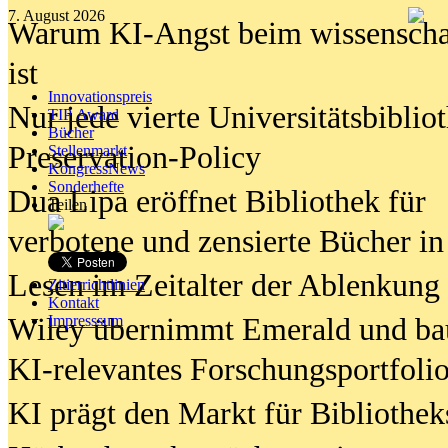
7. August 2026
Warum KI-Angst beim wissenschaft
ist
Innovationspreis
Nur jede vierte Universitätsbibliot
TIP Award
Bücher
Preservation-Policy
Stellenmarkt
KongressNews
Sonderhefte
Dua Lipa eröffnet Bibliothek für
Teilen
verbotene und zensierte Bücher in
Lesen im Zeitalter der Ablenkung
Zitierrichtlinien
Kontakt
Wiley übernimmt Emerald und ba
Impresssum
KI-relevantes Forschungsportfolio
KI prägt den Markt für Bibliothe