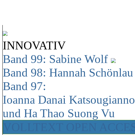
INNOVATIV
Band 99: Sabine Wolf
Band 98: Hannah Schönla
Band 97:
Ioanna Danai Katsougiann
und Ha Thao Suong Vu
VOLLTEXT OPEN ACCE