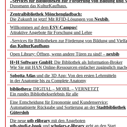
„Services für Bibliotheken zur Förderung von Bildung und Vi
angepasst
Dussmann das KulturKaufhaus.
Zentralbibliothek Mönchengladbach:
Wissenschaftskommunikati
Die Zukunft ist jetzt! Mit RFID-Lösungen von
Nexbib
.
Willkommen auf dem
ESV-Campus
!
konstruktiv!
Attraktive Angebote für Forschung und Lehre
„Services für Bibliotheken zur Förderung von Bildung und Vielfa
Mohr Siebeck übernimmt
das KulturKaufhaus
Open Library: Öffnen, wenn andere Türen zu sind! –
nexbib
und die Zeitschrift für 
H+H Software GmbH
: Die Bibliothek als Information-Broker
Wie Sie mit HAN Online-Ressourcen einfacher zugänglich mach
Francke Attempto
Sobotta Atlas
und die 3D App: Von den ersten Lehrmitteln
in der Anatomie bis zu Complete Anatomy
EBSCO Information Servic
bibliotheca
: DIGITAL – MOBIL – VERNETZT
Recherchefunktionen in
Ein rundes Bibliothekserlebnis für alle
Eine Entscheidung für Ergonomie und Kundenservice:
Automatisierte Rückgabe und Sortierung an der
Stadtbibliothek
Sorbisches Institut neu 
Gütersloh
Geschichte und kulturell
Die neue
utb elibrary
mit den Angeboten
utb-studi-e-book
und
scholars-e-library
geht an den Start