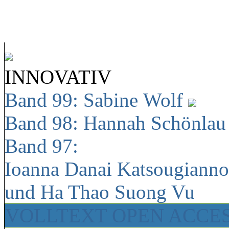
INNOVATIV
Band 99: Sabine Wolf
Band 98: Hannah Schönla
Band 97:
Ioanna Danai Katsougiann
und Ha Thao Suong Vu
VOLLTEXT OPEN ACCE