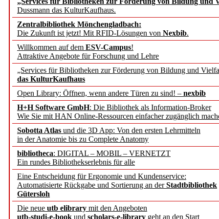
„Services für Bibliotheken zur Förderung von Bildung und Vi
angepasst
Dussmann das KulturKaufhaus.
Zentralbibliothek Mönchengladbach:
Wissenschaftskommunikati
Die Zukunft ist jetzt! Mit RFID-Lösungen von
Nexbib
.
Willkommen auf dem
ESV-Campus
!
konstruktiv!
Attraktive Angebote für Forschung und Lehre
„Services für Bibliotheken zur Förderung von Bildung und Vielfa
Mohr Siebeck übernimmt
das KulturKaufhaus
Open Library: Öffnen, wenn andere Türen zu sind! –
nexbib
und die Zeitschrift für 
H+H Software GmbH
: Die Bibliothek als Information-Broker
Wie Sie mit HAN Online-Ressourcen einfacher zugänglich mach
Francke Attempto
Sobotta Atlas
und die 3D App: Von den ersten Lehrmitteln
in der Anatomie bis zu Complete Anatomy
EBSCO Information Servic
bibliotheca
: DIGITAL – MOBIL – VERNETZT
Recherchefunktionen in
Ein rundes Bibliothekserlebnis für alle
Eine Entscheidung für Ergonomie und Kundenservice:
Automatisierte Rückgabe und Sortierung an der
Stadtbibliothek
Sorbisches Institut neu 
Gütersloh
Geschichte und kulturell
Die neue
utb elibrary
mit den Angeboten
utb-studi-e-book
und
scholars-e-library
geht an den Start