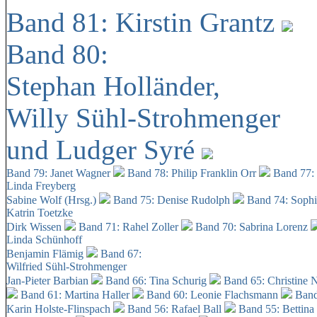
Band 81: Kirstin Grantz
Band 80:
Stephan Holländer,
Willy Sühl-Strohmenger
und Ludger Syré
Band 79: Janet Wagner
Band 78: Philip Franklin Orr
Band 77:
Linda Freyberg
Sabine Wolf (Hrsg.)
Band 75: Denise Rudolph
Band 74: Soph
Katrin Toetzke
Dirk Wissen
Band 71: Rahel Zoller
Band 70: Sabrina Lorenz
Linda Schünhoff
Benjamin Flämig
Band 67:
Wilfried Sühl-Strohmenger
Jan-Pieter Barbian
Band 66: Tina Schurig
Band 65: Christine 
Band 61: Martina Haller
Band 60:
Leonie Flachsmann
Band
Karin Holste-Flinspach
Band 56: Rafael Ball
Band 55: Bettina