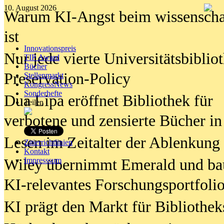
10. August 2026
Warum KI-Angst beim wissenschaft
ist
Innovationspreis
Nur jede vierte Universitätsbibliot
TIP Award
Bücher
Preservation-Policy
Stellenmarkt
KongressNews
Sonderhefte
Dua Lipa eröffnet Bibliothek für
Teilen
verbotene und zensierte Bücher in
Lesen im Zeitalter der Ablenkung
Zitierrichtlinien
Kontakt
Wiley übernimmt Emerald und ba
Impresssum
KI-relevantes Forschungsportfolio
KI prägt den Markt für Bibliothe