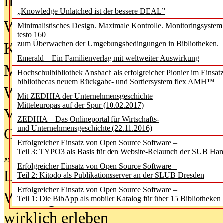
In der Ausgabe
06/2026
(August 20
„Knowledge Unlatched ist der bessere DEAL”
Was Hochschul­bibliotheken von i
Minimalistisches Design. Maximale Kontrolle. Monitoringsystem
testo 160
zum Überwachen der Umgebungsbedingungen in Bibliotheken.
Kinder in der digitalen Welt
Emerald – Ein Familienverlag mit weltweiter Auswirkung
Metadaten als Infrastruktur
Hochschulbibliothek Ansbach als erfolgreicher Pionier im Einsat
bibliothecas neuem Rückgabe- und Sortiersystem flex AMH™
Wenn Bots katalogisieren
Mit ZEDHIA der Unternehmensgeschichte
Mitteleuropas auf der Spur (10.02.2017)
Von Abschlusskleidern bis
ZEDHIA – Das Onlineportal für Wirtschafts-
und Unternehmensgeschichte (22.11.2016)
Geisterjagd-Ausrüstung in der
Erfolgreicher Einsatz von Open Source Software –
„Library of Things“ unterwegs
Teil 3: TYPO3 als Basis für den Website-Relaunch der SUB Ha
Erfolgreicher Einsatz von Open Source Software –
Lesen als Infrastrukturaufgabe
Teil 2: Kitodo als Publikationsserver an der SLUB Dresden
Erfolgreicher Einsatz von Open Source Software –
Wie Jugendliche Social Media
Teil 1: Die BibApp als mobiler Katalog für über 15 Bibliotheken
wirklich erleben