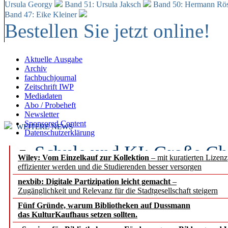
Ursula Georgy
Band 51: Ursula Jaksch
Band 50:
Hermann Rös
Band 47: Eike Kleiner
Bestellen Sie jetzt online!
Aktuelle Ausgabe
Archiv
fachbuchjournal
Zeitschrift IWP
Mediadaten
Abo / Probeheft
Newsletter
Sponsored Content
WEITERE NEWS
Datenschutzerklärung
Schule und KI: Große Ch
Wiley: Vom Einzelkauf zur Kollektion
– mit kuratierten Lizen
effizienter werden und die Studierenden besser versorgen
Voraussetzungen
nexbib: Digitale Partizipation leicht gemacht
–
Zugänglichkeit und Relevanz für die Stadtgesellschaft steigern
Erfolgreiches erstes Hal
Fünf Gründe, warum Bibliotheken auf Dussmann
Segment Research – Ausb
das KulturKaufhaus setzen sollten.