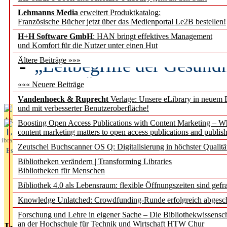
Lehmanns Media
erweitert Produktkatalog:
Künstliche Intelligenz a
Französische Bücher jetzt über das Medienportal Le2B bestellen!
besser zu verstehen
H+H Software GmbH
: HAN bringt effektives Management
und Komfort für die Nutzer unter einen Hut
„Leitbegriffe der Gesund
Ältere Beiträge »»»
des BIÖG erscheinen Ope
««« Neuere Beiträge
Vandenhoeck & Ruprecht
Verlage: Unsere eLibrary in neuem 
und mit verbesserter Benutzeroberfläche!
Aktuelles aus
Boosting Open Access Publications with Content Marketing – 
L
content marketing matters to open access publications and publish
ibrary
Zeutschel Buchscanner OS Q: Digitalisierung in höchster Qualitä
Essentials
Bibliotheken verändern | Transforming Libraries
Bibliotheken für Menschen
Bibliothek 4.0 als Lebensraum: flexible Öffnungszeiten sind gefra
Knowledge Unlatched: Crowdfunding-Runde erfolgreich abgesc
Forschung und Lehre in eigener Sache – Die Bibliothekwissensc
an der Hochschule für Technik und Wirtschaft HTW Chur