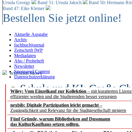
Ursula Georgy
Band 51: Ursula Jaksch
Band 50:
Hermann Rös
Band 47: Eike Kleiner
Bestellen Sie jetzt online!
Aktuelle Ausgabe
Archiv
fachbuchjournal
Zeitschrift IWP
Mediadaten
Abo / Probeheft
Newsletter
Sponsored Content
WEITERE NEWS
Datenschutzerklärung
Schule und KI: Große Ch
Wiley: Vom Einzelkauf zur Kollektion
– mit kuratierten Lizen
effizienter werden und die Studierenden besser versorgen
Voraussetzungen
nexbib: Digitale Partizipation leicht gemacht
–
Zugänglichkeit und Relevanz für die Stadtgesellschaft steigern
Erfolgreiches erstes Hal
Fünf Gründe, warum Bibliotheken auf Dussmann
Segment Research – Ausb
das KulturKaufhaus setzen sollten.