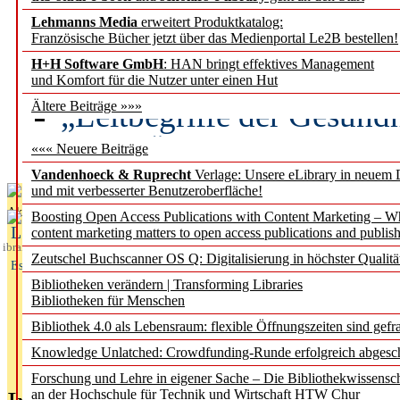
Lehmanns Media
erweitert Produktkatalog:
Künstliche Intelligenz a
Französische Bücher jetzt über das Medienportal Le2B bestellen!
besser zu verstehen
H+H Software GmbH
: HAN bringt effektives Management
und Komfort für die Nutzer unter einen Hut
„Leitbegriffe der Gesund
Ältere Beiträge »»»
des BIÖG erscheinen Ope
««« Neuere Beiträge
Vandenhoeck & Ruprecht
Verlage: Unsere eLibrary in neuem 
und mit verbesserter Benutzeroberfläche!
Aktuelles aus
Boosting Open Access Publications with Content Marketing – 
L
content marketing matters to open access publications and publish
ibrary
Zeutschel Buchscanner OS Q: Digitalisierung in höchster Qualitä
Essentials
Bibliotheken verändern | Transforming Libraries
Bibliotheken für Menschen
Bibliothek 4.0 als Lebensraum: flexible Öffnungszeiten sind gefra
Knowledge Unlatched: Crowdfunding-Runde erfolgreich abgesc
Forschung und Lehre in eigener Sache – Die Bibliothekwissensc
an der Hochschule für Technik und Wirtschaft HTW Chur