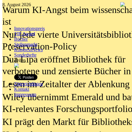
8. August 2026
Warum KI-Angst beim wissenschaft
ist
Innovationspreis
Nur jede vierte Universitätsbibliot
TIP Award
Bücher
Preservation-Policy
Stellenmarkt
KongressNews
Sonderhefte
Dua Lipa eröffnet Bibliothek für
Teilen
verbotene und zensierte Bücher in
Lesen im Zeitalter der Ablenkung
Zitierrichtlinien
Kontakt
Wiley übernimmt Emerald und ba
Impresssum
KI-relevantes Forschungsportfolio
KI prägt den Markt für Bibliothe