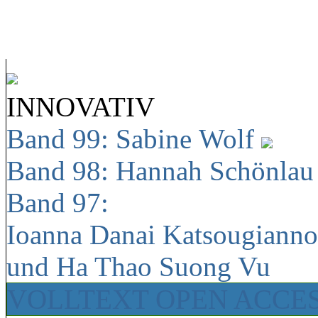
INNOVATIV
Band 99: Sabine Wolf
Band 98: Hannah Schönla
Band 97:
Ioanna Danai Katsougiann
und Ha Thao Suong Vu
VOLLTEXT OPEN ACCE