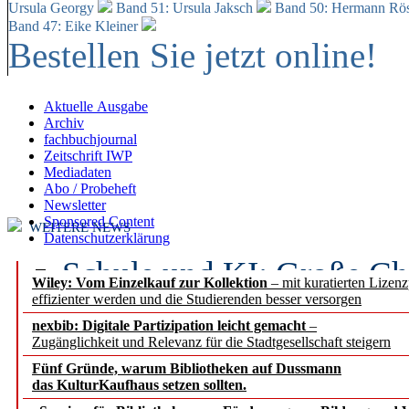
Ursula Georgy
Band 51: Ursula Jaksch
Band 50:
Hermann Rös
Band 47: Eike Kleiner
Bestellen Sie jetzt online!
Aktuelle Ausgabe
Archiv
fachbuchjournal
Zeitschrift IWP
Mediadaten
Abo / Probeheft
Newsletter
Sponsored Content
WEITERE NEWS
Datenschutzerklärung
Schule und KI: Große Ch
Wiley: Vom Einzelkauf zur Kollektion
– mit kuratierten Lizen
effizienter werden und die Studierenden besser versorgen
Voraussetzungen
nexbib: Digitale Partizipation leicht gemacht
–
Zugänglichkeit und Relevanz für die Stadtgesellschaft steigern
Erfolgreiches erstes Hal
Fünf Gründe, warum Bibliotheken auf Dussmann
Segment Research – Ausb
das KulturKaufhaus setzen sollten.