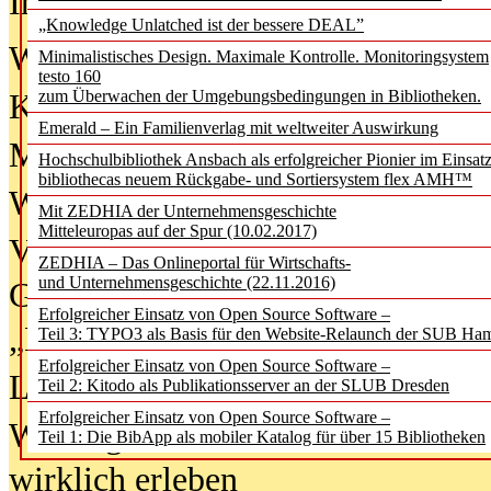
In der Ausgabe
06/2026
(August 20
„Knowledge Unlatched ist der bessere DEAL”
Was Hochschul­bibliotheken von i
Minimalistisches Design. Maximale Kontrolle. Monitoringsystem
testo 160
zum Überwachen der Umgebungsbedingungen in Bibliotheken.
Kinder in der digitalen Welt
Emerald – Ein Familienverlag mit weltweiter Auswirkung
Metadaten als Infrastruktur
Hochschulbibliothek Ansbach als erfolgreicher Pionier im Einsat
bibliothecas neuem Rückgabe- und Sortiersystem flex AMH™
Wenn Bots katalogisieren
Mit ZEDHIA der Unternehmensgeschichte
Mitteleuropas auf der Spur (10.02.2017)
Von Abschlusskleidern bis
ZEDHIA – Das Onlineportal für Wirtschafts-
und Unternehmensgeschichte (22.11.2016)
Geisterjagd-Ausrüstung in der
Erfolgreicher Einsatz von Open Source Software –
„Library of Things“ unterwegs
Teil 3: TYPO3 als Basis für den Website-Relaunch der SUB Ha
Erfolgreicher Einsatz von Open Source Software –
Lesen als Infrastrukturaufgabe
Teil 2: Kitodo als Publikationsserver an der SLUB Dresden
Erfolgreicher Einsatz von Open Source Software –
Wie Jugendliche Social Media
Teil 1: Die BibApp als mobiler Katalog für über 15 Bibliotheken
wirklich erleben