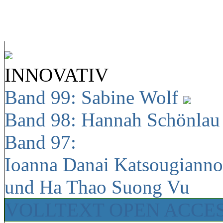
INNOVATIV
Band 99: Sabine Wolf
Band 98: Hannah Schönla
Band 97:
Ioanna Danai Katsougiann
und Ha Thao Suong Vu
VOLLTEXT OPEN ACCE