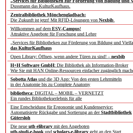
„Services für Bibliotheken zur Förderung von Bildung und Vi
angepasst
Dussmann das KulturKaufhaus.
Zentralbibliothek Mönchengladbach:
Wissenschaftskommunikati
Die Zukunft ist jetzt! Mit RFID-Lösungen von
Nexbib
.
Willkommen auf dem
ESV-Campus
!
konstruktiv!
Attraktive Angebote für Forschung und Lehre
„Services für Bibliotheken zur Förderung von Bildung und Vielfa
Mohr Siebeck übernimmt
das KulturKaufhaus
Open Library: Öffnen, wenn andere Türen zu sind! –
nexbib
und die Zeitschrift für 
H+H Software GmbH
: Die Bibliothek als Information-Broker
Wie Sie mit HAN Online-Ressourcen einfacher zugänglich mach
Francke Attempto
Sobotta Atlas
und die 3D App: Von den ersten Lehrmitteln
in der Anatomie bis zu Complete Anatomy
EBSCO Information Servic
bibliotheca
: DIGITAL – MOBIL – VERNETZT
Recherchefunktionen in
Ein rundes Bibliothekserlebnis für alle
Eine Entscheidung für Ergonomie und Kundenservice:
Automatisierte Rückgabe und Sortierung an der
Stadtbibliothek
Sorbisches Institut neu 
Gütersloh
Geschichte und kulturell
Die neue
utb elibrary
mit den Angeboten
utb-studi-e-book
und
scholars-e-library
geht an den Start