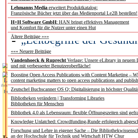
Lehmanns Media
erweitert Produktkatalog:
Künstliche Intelligenz a
Französische Bücher jetzt über das Medienportal Le2B bestellen!
besser zu verstehen
H+H Software GmbH
: HAN bringt effektives Management
und Komfort für die Nutzer unter einen Hut
„Leitbegriffe der Gesund
Ältere Beiträge »»»
des BIÖG erscheinen Ope
««« Neuere Beiträge
Vandenhoeck & Ruprecht
Verlage: Unsere eLibrary in neuem 
und mit verbesserter Benutzeroberfläche!
Aktuelles aus
Boosting Open Access Publications with Content Marketing – 
L
content marketing matters to open access publications and publish
ibrary
Zeutschel Buchscanner OS Q: Digitalisierung in höchster Qualitä
Essentials
Bibliotheken verändern | Transforming Libraries
Bibliotheken für Menschen
Bibliothek 4.0 als Lebensraum: flexible Öffnungszeiten sind gefra
Knowledge Unlatched: Crowdfunding-Runde erfolgreich abgesc
Forschung und Lehre in eigener Sache – Die Bibliothekwissensc
an der Hochschule für Technik und Wirtschaft HTW Chur