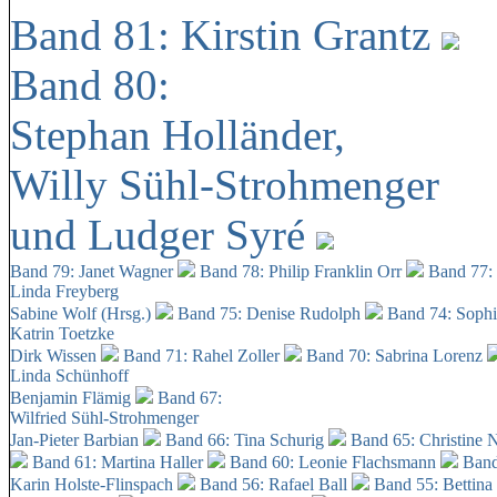
Band 81: Kirstin Grantz
Band 80:
Stephan Holländer,
Willy Sühl-Strohmenger
und Ludger Syré
Band 79: Janet Wagner
Band 78: Philip Franklin Orr
Band 77:
Linda Freyberg
Sabine Wolf (Hrsg.)
Band 75: Denise Rudolph
Band 74: Soph
Katrin Toetzke
Dirk Wissen
Band 71: Rahel Zoller
Band 70: Sabrina Lorenz
Linda Schünhoff
Benjamin Flämig
Band 67:
Wilfried Sühl-Strohmenger
Jan-Pieter Barbian
Band 66: Tina Schurig
Band 65: Christine 
Band 61: Martina Haller
Band 60:
Leonie Flachsmann
Band
Karin Holste-Flinspach
Band 56: Rafael Ball
Band 55: Bettina