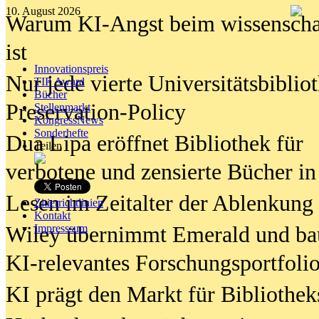
10. August 2026
Warum KI-Angst beim wissenschaft
ist
Innovationspreis
Nur jede vierte Universitätsbibliot
TIP Award
Bücher
Preservation-Policy
Stellenmarkt
KongressNews
Sonderhefte
Dua Lipa eröffnet Bibliothek für
Teilen
verbotene und zensierte Bücher in
Lesen im Zeitalter der Ablenkung
Zitierrichtlinien
Kontakt
Wiley übernimmt Emerald und ba
Impresssum
KI-relevantes Forschungsportfolio
KI prägt den Markt für Bibliothe