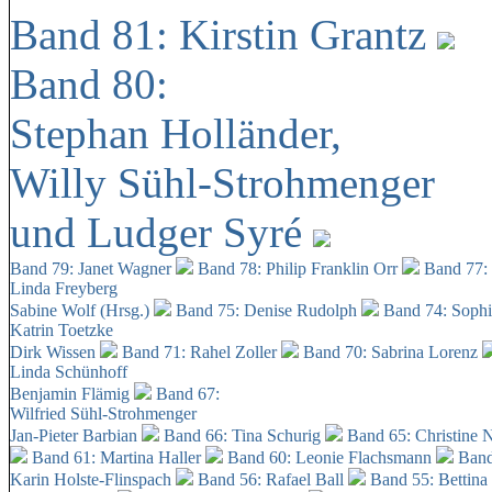
Band 81: Kirstin Grantz
Band 80:
Stephan Holländer,
Willy Sühl-Strohmenger
und Ludger Syré
Band 79: Janet Wagner
Band 78: Philip Franklin Orr
Band 77:
Linda Freyberg
Sabine Wolf (Hrsg.)
Band 75: Denise Rudolph
Band 74: Soph
Katrin Toetzke
Dirk Wissen
Band 71: Rahel Zoller
Band 70: Sabrina Lorenz
Linda Schünhoff
Benjamin Flämig
Band 67:
Wilfried Sühl-Strohmenger
Jan-Pieter Barbian
Band 66: Tina Schurig
Band 65: Christine 
Band 61: Martina Haller
Band 60:
Leonie Flachsmann
Band
Karin Holste-Flinspach
Band 56: Rafael Ball
Band 55: Bettina