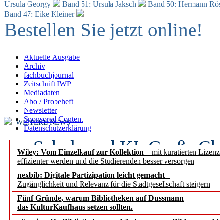
Ursula Georgy
Band 51: Ursula Jaksch
Band 50:
Hermann Rös
Band 47: Eike Kleiner
Bestellen Sie jetzt online!
Aktuelle Ausgabe
Archiv
fachbuchjournal
Zeitschrift IWP
Mediadaten
Abo / Probeheft
Newsletter
Sponsored Content
WEITERE NEWS
Datenschutzerklärung
Schule und KI: Große Ch
Wiley: Vom Einzelkauf zur Kollektion
– mit kuratierten Lizen
effizienter werden und die Studierenden besser versorgen
Voraussetzungen
nexbib: Digitale Partizipation leicht gemacht
–
Zugänglichkeit und Relevanz für die Stadtgesellschaft steigern
Erfolgreiches erstes Hal
Fünf Gründe, warum Bibliotheken auf Dussmann
Segment Research – Ausb
das KulturKaufhaus setzen sollten.