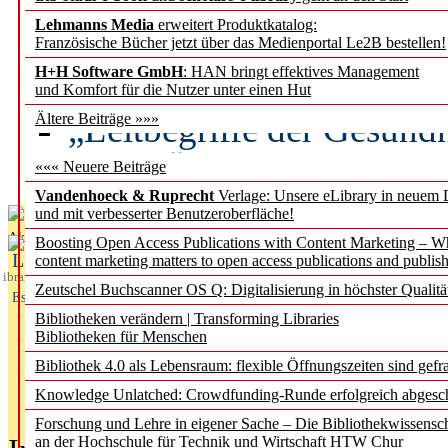
Lehmanns Media
erweitert Produktkatalog:
Künstliche Intelligenz a
Französische Bücher jetzt über das Medienportal Le2B bestellen!
besser zu verstehen
H+H Software GmbH
: HAN bringt effektives Management
und Komfort für die Nutzer unter einen Hut
„Leitbegriffe der Gesund
Ältere Beiträge »»»
des BIÖG erscheinen Ope
««« Neuere Beiträge
Vandenhoeck & Ruprecht
Verlage: Unsere eLibrary in neuem 
und mit verbesserter Benutzeroberfläche!
Aktuelles aus
Boosting Open Access Publications with Content Marketing – 
L
content marketing matters to open access publications and publish
ibrary
Zeutschel Buchscanner OS Q: Digitalisierung in höchster Qualitä
Essentials
Bibliotheken verändern | Transforming Libraries
Bibliotheken für Menschen
Bibliothek 4.0 als Lebensraum: flexible Öffnungszeiten sind gefra
Knowledge Unlatched: Crowdfunding-Runde erfolgreich abgesc
Forschung und Lehre in eigener Sache – Die Bibliothekwissensc
an der Hochschule für Technik und Wirtschaft HTW Chur