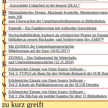
In der Ausgabe
05/2026
(Juni/Juli
„Knowledge Unlatched ist der bessere DEAL”
Bürgerforum fordert mehr Medienb
Minimalistisches Design. Maximale Kontrolle. Monitoringsystem
testo 160
Öffentlichkeit
zum Überwachen der Umgebungsbedingungen in Bibliotheken.
Emerald – Ein Familienverlag mit weltweiter Auswirkung
Jugendliche wollen besseren Schut
Hochschulbibliothek Ansbach als erfolgreicher Pionier im Einsat
bibliothecas neuem Rückgabe- und Sortiersystem flex AMH™
Verbote
Mit ZEDHIA der Unternehmensgeschichte
Mitteleuropas auf der Spur (10.02.2017)
Digitale Langzeit­archi­vierung br
ZEDHIA – Das Onlineportal für Wirtschafts-
KI-Chatbots werden Teil der wiss
und Unternehmensgeschichte (22.11.2016)
Erfolgreicher Einsatz von Open Source Software –
Offene Infrastrukturen für
Teil 3: TYPO3 als Basis für den Website-Relaunch der SUB Ha
Erfolgreicher Einsatz von Open Source Software –
wissenschaftliche Informationssy
Teil 2: Kitodo als Publikationsserver an der SLUB Dresden
Erfolgreicher Einsatz von Open Source Software –
Warum die Debatte über KI-Texte
Teil 1: Die BibApp als mobiler Katalog für über 15 Bibliotheken
zu kurz greift