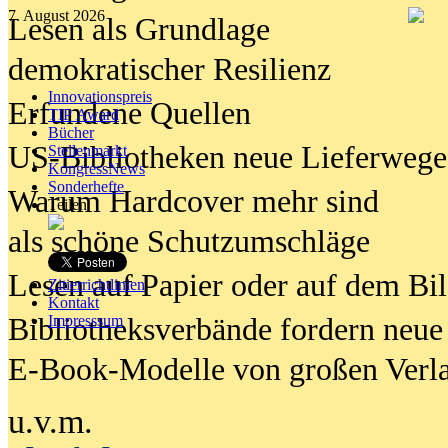
7. August 2026
Lesen als Grundlage
demokratischer Resilienz
Innovationspreis
Erfundene Quellen
TIP Award
Bücher
US-Bibliotheken neue Lieferwege
Stellenmarkt
KongressNews
Sonderhefte
Warum Hardcover mehr sind
Teilen
als schöne Schutzumschläge
Lesen auf Papier oder auf dem Bi
Zitierrichtlinien
Kontakt
Bibliotheksverbände fordern neue
Impresssum
E-Book-Modelle von großen Verl
u.v.m.