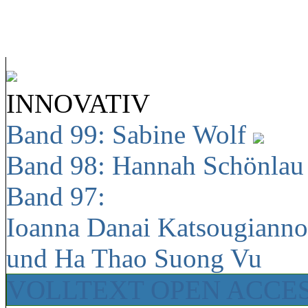
INNOVATIV
Band 99: Sabine Wolf
Band 98: Hannah Schönla
Band 97:
Ioanna Danai Katsougiann
und Ha Thao Suong Vu
VOLLTEXT OPEN ACCE