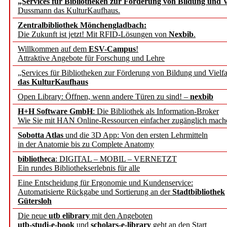
„Services für Bibliotheken zur Förderung von Bildung und Vi
angepasst
Dussmann das KulturKaufhaus.
Zentralbibliothek Mönchengladbach:
Wissenschaftskommunikati
Die Zukunft ist jetzt! Mit RFID-Lösungen von
Nexbib
.
Willkommen auf dem
ESV-Campus
!
konstruktiv!
Attraktive Angebote für Forschung und Lehre
„Services für Bibliotheken zur Förderung von Bildung und Vielfa
Mohr Siebeck übernimmt
das KulturKaufhaus
Open Library: Öffnen, wenn andere Türen zu sind! –
nexbib
und die Zeitschrift für 
H+H Software GmbH
: Die Bibliothek als Information-Broker
Wie Sie mit HAN Online-Ressourcen einfacher zugänglich mach
Francke Attempto
Sobotta Atlas
und die 3D App: Von den ersten Lehrmitteln
in der Anatomie bis zu Complete Anatomy
EBSCO Information Servic
bibliotheca
: DIGITAL – MOBIL – VERNETZT
Recherchefunktionen in
Ein rundes Bibliothekserlebnis für alle
Eine Entscheidung für Ergonomie und Kundenservice:
Automatisierte Rückgabe und Sortierung an der
Stadtbibliothek
Sorbisches Institut neu 
Gütersloh
Geschichte und kulturell
Die neue
utb elibrary
mit den Angeboten
utb-studi-e-book
und
scholars-e-library
geht an den Start