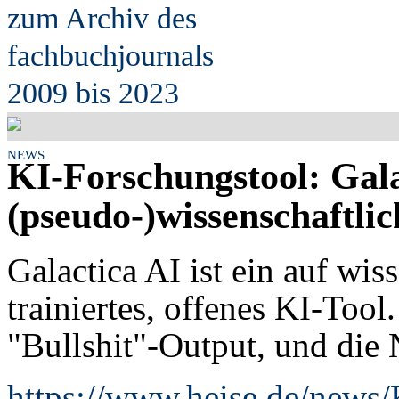
zum Archiv des
fach
b
uchjournals
2009 bis 2023
NEWS
KI-Forschungstool: Gala
(pseudo-)wissenschaftlic
Galactica AI ist ein auf wis
trainiertes, offenes KI-Tool.
"Bullshit"-Output, und die
https://www.heise.de/news/