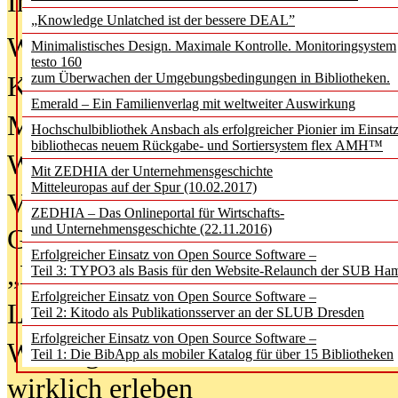
In der Ausgabe
06/2026
(August 20
„Knowledge Unlatched ist der bessere DEAL”
Was Hochschul­bibliotheken von i
Minimalistisches Design. Maximale Kontrolle. Monitoringsystem
testo 160
zum Überwachen der Umgebungsbedingungen in Bibliotheken.
Kinder in der digitalen Welt
Emerald – Ein Familienverlag mit weltweiter Auswirkung
Metadaten als Infrastruktur
Hochschulbibliothek Ansbach als erfolgreicher Pionier im Einsat
bibliothecas neuem Rückgabe- und Sortiersystem flex AMH™
Wenn Bots katalogisieren
Mit ZEDHIA der Unternehmensgeschichte
Mitteleuropas auf der Spur (10.02.2017)
Von Abschlusskleidern bis
ZEDHIA – Das Onlineportal für Wirtschafts-
und Unternehmensgeschichte (22.11.2016)
Geisterjagd-Ausrüstung in der
Erfolgreicher Einsatz von Open Source Software –
„Library of Things“ unterwegs
Teil 3: TYPO3 als Basis für den Website-Relaunch der SUB Ha
Erfolgreicher Einsatz von Open Source Software –
Lesen als Infrastrukturaufgabe
Teil 2: Kitodo als Publikationsserver an der SLUB Dresden
Erfolgreicher Einsatz von Open Source Software –
Wie Jugendliche Social Media
Teil 1: Die BibApp als mobiler Katalog für über 15 Bibliotheken
wirklich erleben