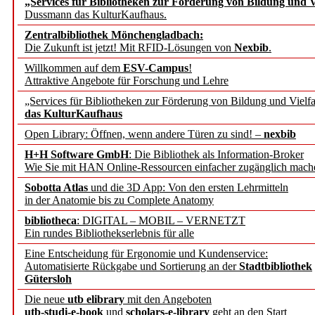
„Services für Bibliotheken zur Förderung von Bildung und Vi
angepasst
Dussmann das KulturKaufhaus.
Zentralbibliothek Mönchengladbach:
Wissenschaftskommunikati
Die Zukunft ist jetzt! Mit RFID-Lösungen von
Nexbib
.
Willkommen auf dem
ESV-Campus
!
konstruktiv!
Attraktive Angebote für Forschung und Lehre
„Services für Bibliotheken zur Förderung von Bildung und Vielfa
Mohr Siebeck übernimmt
das KulturKaufhaus
Open Library: Öffnen, wenn andere Türen zu sind! –
nexbib
und die Zeitschrift für 
H+H Software GmbH
: Die Bibliothek als Information-Broker
Wie Sie mit HAN Online-Ressourcen einfacher zugänglich mach
Francke Attempto
Sobotta Atlas
und die 3D App: Von den ersten Lehrmitteln
in der Anatomie bis zu Complete Anatomy
EBSCO Information Servic
bibliotheca
: DIGITAL – MOBIL – VERNETZT
Recherchefunktionen in
Ein rundes Bibliothekserlebnis für alle
Eine Entscheidung für Ergonomie und Kundenservice:
Automatisierte Rückgabe und Sortierung an der
Stadtbibliothek
Sorbisches Institut neu 
Gütersloh
Geschichte und kulturell
Die neue
utb elibrary
mit den Angeboten
utb-studi-e-book
und
scholars-e-library
geht an den Start