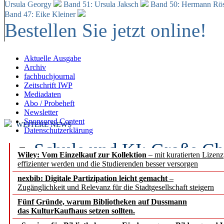
Ursula Georgy
Band 51: Ursula Jaksch
Band 50:
Hermann Rös
Band 47: Eike Kleiner
Bestellen Sie jetzt online!
Aktuelle Ausgabe
Archiv
fachbuchjournal
Zeitschrift IWP
Mediadaten
Abo / Probeheft
Newsletter
Sponsored Content
WEITERE NEWS
Datenschutzerklärung
Schule und KI: Große Ch
Wiley: Vom Einzelkauf zur Kollektion
– mit kuratierten Lizen
effizienter werden und die Studierenden besser versorgen
Voraussetzungen
nexbib: Digitale Partizipation leicht gemacht
–
Zugänglichkeit und Relevanz für die Stadtgesellschaft steigern
Erfolgreiches erstes Hal
Fünf Gründe, warum Bibliotheken auf Dussmann
Segment Research – Ausb
das KulturKaufhaus setzen sollten.