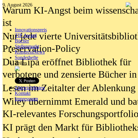
9. August 2026
Warum KI-Angst beim wissenschaft
ist
Innovationspreis
Nur jede vierte Universitätsbibliot
TIP Award
Bücher
Preservation-Policy
Stellenmarkt
KongressNews
Sonderhefte
Dua Lipa eröffnet Bibliothek für
Teilen
verbotene und zensierte Bücher in
Lesen im Zeitalter der Ablenkung
Zitierrichtlinien
Kontakt
Wiley übernimmt Emerald und ba
Impresssum
KI-relevantes Forschungsportfolio
KI prägt den Markt für Bibliothe