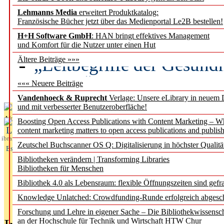
Lehmanns Media
erweitert Produktkatalog:
Künstliche Intelligenz a
Französische Bücher jetzt über das Medienportal Le2B bestellen!
besser zu verstehen
H+H Software GmbH
: HAN bringt effektives Management
und Komfort für die Nutzer unter einen Hut
„Leitbegriffe der Gesund
Ältere Beiträge »»»
des BIÖG erscheinen Ope
««« Neuere Beiträge
Vandenhoeck & Ruprecht
Verlage: Unsere eLibrary in neuem 
und mit verbesserter Benutzeroberfläche!
Aktuelles aus
Boosting Open Access Publications with Content Marketing – 
L
content marketing matters to open access publications and publish
ibrary
Zeutschel Buchscanner OS Q: Digitalisierung in höchster Qualitä
Essentials
Bibliotheken verändern | Transforming Libraries
Bibliotheken für Menschen
Bibliothek 4.0 als Lebensraum: flexible Öffnungszeiten sind gefra
Knowledge Unlatched: Crowdfunding-Runde erfolgreich abgesc
Forschung und Lehre in eigener Sache – Die Bibliothekwissensc
an der Hochschule für Technik und Wirtschaft HTW Chur