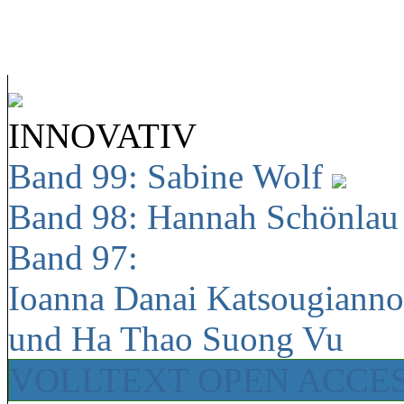
INNOVATIV
Band 99: Sabine Wolf
Band 98: Hannah Schönla
Band 97:
Ioanna Danai Katsougiann
und Ha Thao Suong Vu
VOLLTEXT OPEN ACCE