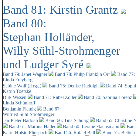
Band 81: Kirstin Grantz
Band 80:
Stephan Holländer,
Willy Sühl-Strohmenger
und Ludger Syré
Band 79: Janet Wagner
Band 78: Philip Franklin Orr
Band 77:
Linda Freyberg
Sabine Wolf (Hrsg.)
Band 75: Denise Rudolph
Band 74: Soph
Katrin Toetzke
Dirk Wissen
Band 71: Rahel Zoller
Band 70: Sabrina Lorenz
Linda Schünhoff
Benjamin Flämig
Band 67:
Wilfried Sühl-Strohmenger
Jan-Pieter Barbian
Band 66: Tina Schurig
Band 65: Christine 
Band 61: Martina Haller
Band 60:
Leonie Flachsmann
Band
Karin Holste-Flinspach
Band 56: Rafael Ball
Band 55: Bettina