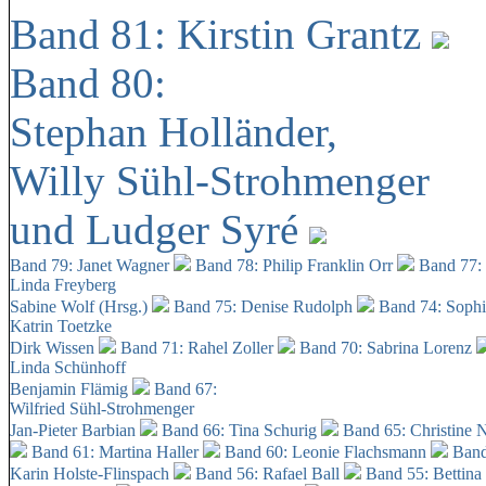
Band 81: Kirstin Grantz
Band 80:
Stephan Holländer,
Willy Sühl-Strohmenger
und Ludger Syré
Band 79: Janet Wagner
Band 78: Philip Franklin Orr
Band 77:
Linda Freyberg
Sabine Wolf (Hrsg.)
Band 75: Denise Rudolph
Band 74: Soph
Katrin Toetzke
Dirk Wissen
Band 71: Rahel Zoller
Band 70: Sabrina Lorenz
Linda Schünhoff
Benjamin Flämig
Band 67:
Wilfried Sühl-Strohmenger
Jan-Pieter Barbian
Band 66: Tina Schurig
Band 65: Christine 
Band 61: Martina Haller
Band 60:
Leonie Flachsmann
Band
Karin Holste-Flinspach
Band 56: Rafael Ball
Band 55: Bettina