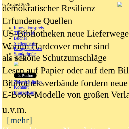
6. August 2026
demokratischer Resilienz
Erfundene Quellen
Innovationspreis
US-Bibliotheken neue Lieferwege
TIP Award
Bücher
Stellenmarkt
Warum Hardcover mehr sind
KongressNews
Sonderhefte
als schöne Schutzumschläge
Teilen
Lesen auf Papier oder auf dem Bi
Bibliotheksverbände fordern neue
Zitierrichtlinien
Kontakt
E-Book-Modelle von großen Verl
Impresssum
u.v.m.
[mehr]