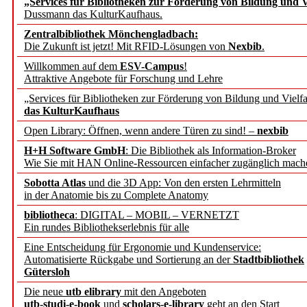
„Services für Bibliotheken zur Förderung von Bildung und Vi
Dussmann das KulturKaufhaus.
Künstliche Intelligenz a
Zentralbibliothek Mönchengladbach:
besser zu verstehen
Die Zukunft ist jetzt! Mit RFID-Lösungen von
Nexbib
.
Willkommen auf dem
ESV-Campus
!
Attraktive Angebote für Forschung und Lehre
„Leitbegriffe der Gesund
„Services für Bibliotheken zur Förderung von Bildung und Vielfa
des BIÖG erscheinen Ope
das KulturKaufhaus
Open Library: Öffnen, wenn andere Türen zu sind! –
nexbib
Forschungsdateninfrastru
H+H Software GmbH
: Die Bibliothek als Information-Broker
Wie Sie mit HAN Online-Ressourcen einfacher zugänglich mach
jedem Experiment
Sobotta Atlas
und die 3D App: Von den ersten Lehrmitteln
in der Anatomie bis zu Complete Anatomy
DFG setzt Förderung des
bibliotheca
: DIGITAL – MOBIL – VERNETZT
Ein rundes Bibliothekserlebnis für alle
FAIRmat fort
Eine Entscheidung für Ergonomie und Kundenservice:
Automatisierte Rückgabe und Sortierung an der
Stadtbibliothek
Bayerns digitale Schatzk
Gütersloh
Die neue
utb elibrary
mit den Angeboten
Schulwandbilder aus Wür
utb-studi-e-book
und
scholars-e-library
geht an den Start