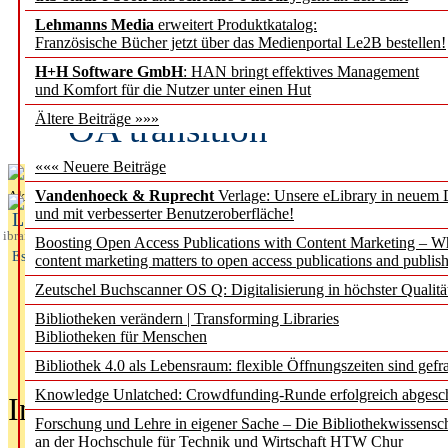
Lehmanns Media
erweitert Produktkatalog:
Fifth Open Access Repor
Französische Bücher jetzt über das Medienportal Le2B bestellen!
H+H Software GmbH
: HAN bringt effektives Management
transformative agreements
und Komfort für die Nutzer unter einen Hut
OA transition
Ältere Beiträge »»»
««« Neuere Beiträge
Vandenhoeck & Ruprecht
Verlage: Unsere eLibrary in neuem 
Aktuelles aus
und mit verbesserter Benutzeroberfläche!
L
ibrary
Boosting Open Access Publications with Content Marketing – 
Essentials
content marketing matters to open access publications and publish
Zeutschel Buchscanner OS Q: Digitalisierung in höchster Qualitä
Bibliotheken verändern | Transforming Libraries
Bibliotheken für Menschen
Bibliothek 4.0 als Lebensraum: flexible Öffnungszeiten sind gefra
Knowledge Unlatched: Crowdfunding-Runde erfolgreich abgesc
In der Ausgabe
05/2026
(Juni/Juli
Forschung und Lehre in eigener Sache – Die Bibliothekwissensc
an der Hochschule für Technik und Wirtschaft HTW Chur