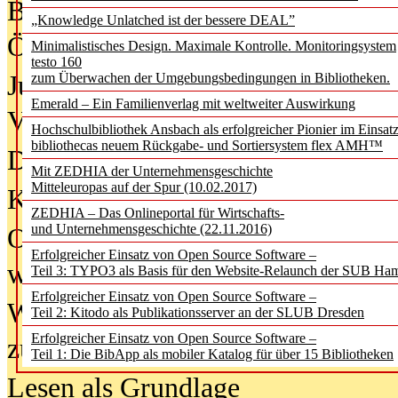
Bürgerforum fordert mehr Medienb
„Knowledge Unlatched ist der bessere DEAL”
Öffentlichkeit
Minimalistisches Design. Maximale Kontrolle. Monitoringsystem
testo 160
Jugendliche wollen besseren Schut
zum Überwachen der Umgebungsbedingungen in Bibliotheken.
Emerald – Ein Familienverlag mit weltweiter Auswirkung
Verbote
Hochschulbibliothek Ansbach als erfolgreicher Pionier im Einsat
bibliothecas neuem Rückgabe- und Sortiersystem flex AMH™
Digitale Langzeit­archi­vierung br
Mit ZEDHIA der Unternehmensgeschichte
Mitteleuropas auf der Spur (10.02.2017)
KI-Chatbots werden Teil der wiss
ZEDHIA – Das Onlineportal für Wirtschafts-
und Unternehmensgeschichte (22.11.2016)
Offene Infrastrukturen für
Erfolgreicher Einsatz von Open Source Software –
wissenschaftliche Informationssy
Teil 3: TYPO3 als Basis für den Website-Relaunch der SUB Ha
Erfolgreicher Einsatz von Open Source Software –
Warum die Debatte über KI-Texte
Teil 2: Kitodo als Publikationsserver an der SLUB Dresden
Erfolgreicher Einsatz von Open Source Software –
zu kurz greift
Teil 1: Die BibApp als mobiler Katalog für über 15 Bibliotheken
Lesen als Grundlage