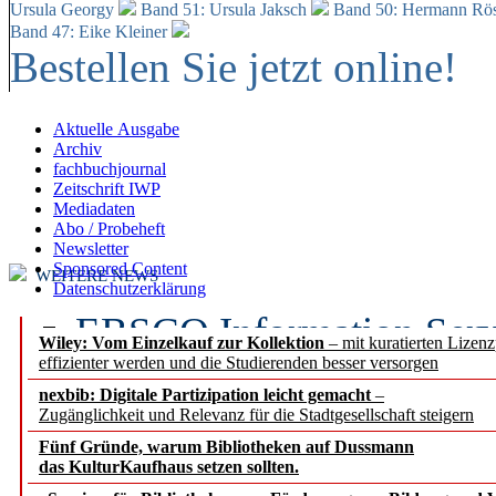
Ursula Georgy
Band 51: Ursula Jaksch
Band 50:
Hermann Rös
Band 47: Eike Kleiner
Bestellen Sie jetzt online!
Aktuelle Ausgabe
Archiv
fachbuchjournal
Zeitschrift IWP
Mediadaten
Abo / Probeheft
Newsletter
Sponsored Content
WEITERE NEWS
Datenschutzerklärung
EBSCO Information Servic
Wiley: Vom Einzelkauf zur Kollektion
– mit kuratierten Lizen
effizienter werden und die Studierenden besser versorgen
Recherchefunktionen in
nexbib: Digitale Partizipation leicht gemacht
–
Zugänglichkeit und Relevanz für die Stadtgesellschaft steigern
Sorbisches Institut neu 
Fünf Gründe, warum Bibliotheken auf Dussmann
Geschichte und kulturell
das KulturKaufhaus setzen sollten.