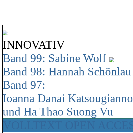
INNOVATIV
Band 99: Sabine Wolf
Band 98: Hannah Schönla
Band 97:
Ioanna Danai Katsougiann
und Ha Thao Suong Vu
VOLLTEXT OPEN ACCE