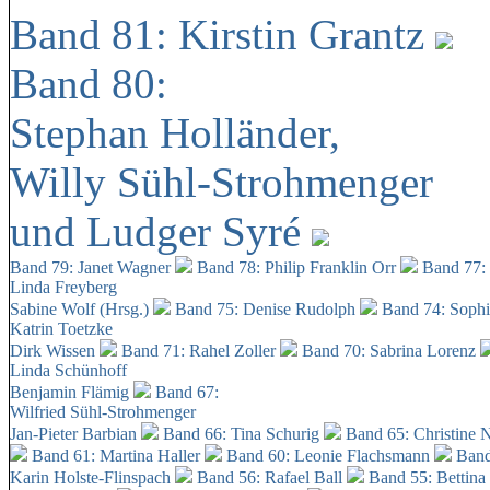
Band 81: Kirstin Grantz
Band 80:
Stephan Holländer,
Willy Sühl-Strohmenger
und Ludger Syré
Band 79: Janet Wagner
Band 78: Philip Franklin Orr
Band 77:
Linda Freyberg
Sabine Wolf (Hrsg.)
Band 75: Denise Rudolph
Band 74: Soph
Katrin Toetzke
Dirk Wissen
Band 71: Rahel Zoller
Band 70: Sabrina Lorenz
Linda Schünhoff
Benjamin Flämig
Band 67:
Wilfried Sühl-Strohmenger
Jan-Pieter Barbian
Band 66: Tina Schurig
Band 65: Christine 
Band 61: Martina Haller
Band 60:
Leonie Flachsmann
Band
Karin Holste-Flinspach
Band 56: Rafael Ball
Band 55: Bettina