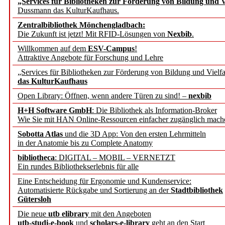
„Services für Bibliotheken zur Förderung von Bildung und Vi
angepasst
Dussmann das KulturKaufhaus.
Zentralbibliothek Mönchengladbach:
Wissenschaftskommunikati
Die Zukunft ist jetzt! Mit RFID-Lösungen von
Nexbib
.
Willkommen auf dem
ESV-Campus
!
konstruktiv!
Attraktive Angebote für Forschung und Lehre
„Services für Bibliotheken zur Förderung von Bildung und Vielfa
Mohr Siebeck übernimmt
das KulturKaufhaus
Open Library: Öffnen, wenn andere Türen zu sind! –
nexbib
und die Zeitschrift für 
H+H Software GmbH
: Die Bibliothek als Information-Broker
Wie Sie mit HAN Online-Ressourcen einfacher zugänglich mach
Francke Attempto
Sobotta Atlas
und die 3D App: Von den ersten Lehrmitteln
in der Anatomie bis zu Complete Anatomy
EBSCO Information Servic
bibliotheca
: DIGITAL – MOBIL – VERNETZT
Recherchefunktionen in
Ein rundes Bibliothekserlebnis für alle
Eine Entscheidung für Ergonomie und Kundenservice:
Automatisierte Rückgabe und Sortierung an der
Stadtbibliothek
Sorbisches Institut neu 
Gütersloh
Geschichte und kulturell
Die neue
utb elibrary
mit den Angeboten
utb-studi-e-book
und
scholars-e-library
geht an den Start