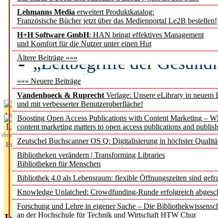
Lehmanns Media
erweitert Produktkatalog:
Künstliche Intelligenz a
Französische Bücher jetzt über das Medienportal Le2B bestellen!
besser zu verstehen
H+H Software GmbH
: HAN bringt effektives Management
und Komfort für die Nutzer unter einen Hut
„Leitbegriffe der Gesund
Ältere Beiträge »»»
des BIÖG erscheinen Ope
««« Neuere Beiträge
Vandenhoeck & Ruprecht
Verlage: Unsere eLibrary in neuem 
und mit verbesserter Benutzeroberfläche!
Aktuelles aus
Boosting Open Access Publications with Content Marketing – 
L
content marketing matters to open access publications and publish
ibrary
Zeutschel Buchscanner OS Q: Digitalisierung in höchster Qualitä
Essentials
Bibliotheken verändern | Transforming Libraries
Bibliotheken für Menschen
Bibliothek 4.0 als Lebensraum: flexible Öffnungszeiten sind gefra
Knowledge Unlatched: Crowdfunding-Runde erfolgreich abgesc
Forschung und Lehre in eigener Sache – Die Bibliothekwissensc
an der Hochschule für Technik und Wirtschaft HTW Chur