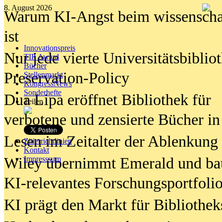
8. August 2026
Warum KI-Angst beim wissenschaft
ist
Innovationspreis
Nur jede vierte Universitätsbibliot
TIP Award
Bücher
Preservation-Policy
Stellenmarkt
KongressNews
Sonderhefte
Dua Lipa eröffnet Bibliothek für
Teilen
verbotene und zensierte Bücher in
Lesen im Zeitalter der Ablenkung
Zitierrichtlinien
Kontakt
Wiley übernimmt Emerald und ba
Impresssum
KI-relevantes Forschungsportfolio
KI prägt den Markt für Bibliothe