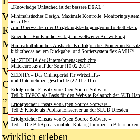
In der Ausgabe
06/2026
(August 20
„Knowledge Unlatched ist der bessere DEAL”
Was Hochschul­bibliotheken von i
Minimalistisches Design. Maximale Kontrolle. Monitoringsystem
testo 160
zum Überwachen der Umgebungsbedingungen in Bibliotheken.
Kinder in der digitalen Welt
Emerald – Ein Familienverlag mit weltweiter Auswirkung
Metadaten als Infrastruktur
Hochschulbibliothek Ansbach als erfolgreicher Pionier im Einsat
bibliothecas neuem Rückgabe- und Sortiersystem flex AMH™
Wenn Bots katalogisieren
Mit ZEDHIA der Unternehmensgeschichte
Mitteleuropas auf der Spur (10.02.2017)
Von Abschlusskleidern bis
ZEDHIA – Das Onlineportal für Wirtschafts-
und Unternehmensgeschichte (22.11.2016)
Geisterjagd-Ausrüstung in der
Erfolgreicher Einsatz von Open Source Software –
„Library of Things“ unterwegs
Teil 3: TYPO3 als Basis für den Website-Relaunch der SUB Ha
Erfolgreicher Einsatz von Open Source Software –
Lesen als Infrastrukturaufgabe
Teil 2: Kitodo als Publikationsserver an der SLUB Dresden
Erfolgreicher Einsatz von Open Source Software –
Wie Jugendliche Social Media
Teil 1: Die BibApp als mobiler Katalog für über 15 Bibliotheken
wirklich erleben