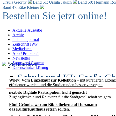
Ursula Georgy
Band 51: Ursula Jaksch
Band 50:
Hermann Rös
Band 47: Eike Kleiner
Bestellen Sie jetzt online!
Aktuelle Ausgabe
Archiv
fachbuchjournal
Zeitschrift IWP
Mediadaten
Abo / Probeheft
Newsletter
Sponsored Content
WEITERE NEWS
Datenschutzerklärung
Schule und KI: Große Ch
Wiley: Vom Einzelkauf zur Kollektion
– mit kuratierten Lizen
effizienter werden und die Studierenden besser versorgen
Voraussetzungen
nexbib: Digitale Partizipation leicht gemacht
–
Zugänglichkeit und Relevanz für die Stadtgesellschaft steigern
Erfolgreiches erstes Hal
Fünf Gründe, warum Bibliotheken auf Dussmann
Segment Research – Ausb
das KulturKaufhaus setzen sollten.