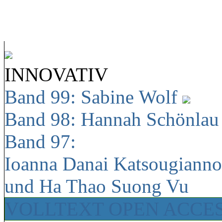
INNOVATIV
Band 99: Sabine Wolf
Band 98: Hannah Schönla
Band 97:
Ioanna Danai Katsougiann
und Ha Thao Suong Vu
VOLLTEXT OPEN ACCE