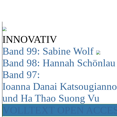
INNOVATIV
Band 99: Sabine Wolf
Band 98: Hannah Schönla
Band 97:
Ioanna Danai Katsougiann
und Ha Thao Suong Vu
VOLLTEXT OPEN ACCE