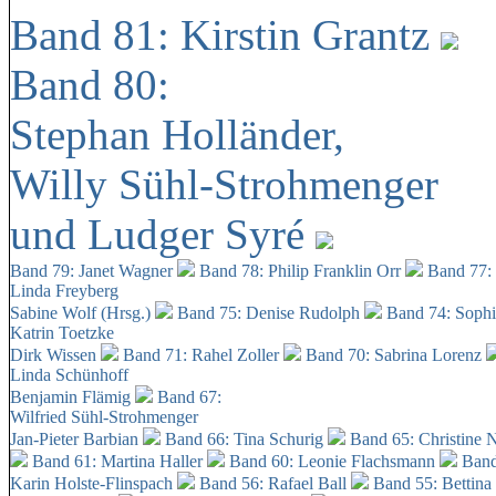
Band 81: Kirstin Grantz
Band 80:
Stephan Holländer,
Willy Sühl-Strohmenger
und Ludger Syré
Band 79: Janet Wagner
Band 78: Philip Franklin Orr
Band 77:
Linda Freyberg
Sabine Wolf (Hrsg.)
Band 75: Denise Rudolph
Band 74: Soph
Katrin Toetzke
Dirk Wissen
Band 71: Rahel Zoller
Band 70: Sabrina Lorenz
Linda Schünhoff
Benjamin Flämig
Band 67:
Wilfried Sühl-Strohmenger
Jan-Pieter Barbian
Band 66: Tina Schurig
Band 65: Christine 
Band 61: Martina Haller
Band 60:
Leonie Flachsmann
Band
Karin Holste-Flinspach
Band 56: Rafael Ball
Band 55: Bettina