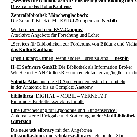
„Services für Bibliotheken zur Förderung von Bildung und Vi
Dussmann das KulturKaufhaus.
Künstliche Intelligenz a
Zentralbibliothek Mönchengladbach:
besser zu verstehen
Die Zukunft ist jetzt! Mit RFID-Lösungen von
Nexbib
.
Willkommen auf dem
ESV-Campus
!
Attraktive Angebote für Forschung und Lehre
„Leitbegriffe der Gesund
„Services für Bibliotheken zur Förderung von Bildung und Vielfa
des BIÖG erscheinen Ope
das KulturKaufhaus
Open Library: Öffnen, wenn andere Türen zu sind! –
nexbib
Forschungsdateninfrastru
H+H Software GmbH
: Die Bibliothek als Information-Broker
Wie Sie mit HAN Online-Ressourcen einfacher zugänglich mach
jedem Experiment
Sobotta Atlas
und die 3D App: Von den ersten Lehrmitteln
in der Anatomie bis zu Complete Anatomy
DFG setzt Förderung des
bibliotheca
: DIGITAL – MOBIL – VERNETZT
Ein rundes Bibliothekserlebnis für alle
FAIRmat fort
Eine Entscheidung für Ergonomie und Kundenservice:
Automatisierte Rückgabe und Sortierung an der
Stadtbibliothek
Bayerns digitale Schatzk
Gütersloh
Die neue
utb elibrary
mit den Angeboten
Schulwandbilder aus Wür
utb-studi-e-book
und
scholars-e-library
geht an den Start