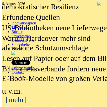
6. August 2026
demokratischer Resilienz
Erfundene Quellen
Innovationspreis
US-Bibliotheken neue Lieferwege
TIP Award
Bücher
Stellenmarkt
Warum Hardcover mehr sind
KongressNews
Sonderhefte
als schöne Schutzumschläge
Teilen
Lesen auf Papier oder auf dem Bi
Bibliotheksverbände fordern neue
Zitierrichtlinien
Kontakt
E-Book-Modelle von großen Verl
Impresssum
u.v.m.
[mehr]