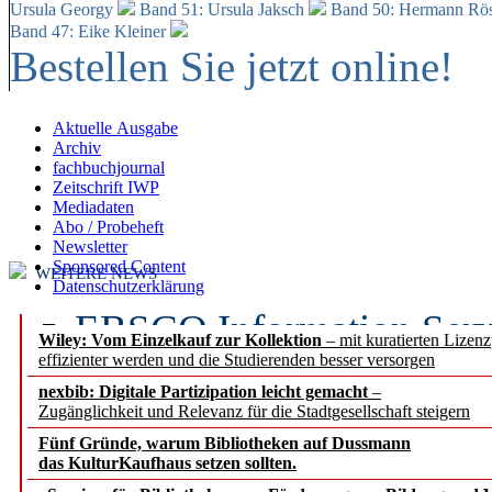
Ursula Georgy
Band 51: Ursula Jaksch
Band 50:
Hermann Rös
Band 47: Eike Kleiner
Bestellen Sie jetzt online!
Aktuelle Ausgabe
Archiv
fachbuchjournal
Zeitschrift IWP
Mediadaten
Abo / Probeheft
Newsletter
Sponsored Content
WEITERE NEWS
Datenschutzerklärung
EBSCO Information Servic
Wiley: Vom Einzelkauf zur Kollektion
– mit kuratierten Lizen
effizienter werden und die Studierenden besser versorgen
Recherchefunktionen in
nexbib: Digitale Partizipation leicht gemacht
–
Zugänglichkeit und Relevanz für die Stadtgesellschaft steigern
Sorbisches Institut neu 
Fünf Gründe, warum Bibliotheken auf Dussmann
Geschichte und kulturell
das KulturKaufhaus setzen sollten.