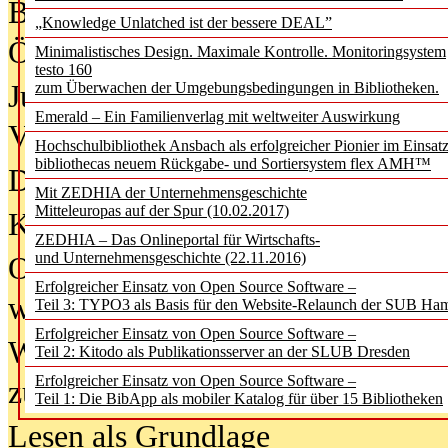
Bürgerforum fordert mehr Medienb
„Knowledge Unlatched ist der bessere DEAL”
Öffentlichkeit
Minimalistisches Design. Maximale Kontrolle. Monitoringsystem
testo 160
Jugendliche wollen besseren Schut
zum Überwachen der Umgebungsbedingungen in Bibliotheken.
Emerald – Ein Familienverlag mit weltweiter Auswirkung
Verbote
Hochschulbibliothek Ansbach als erfolgreicher Pionier im Einsat
bibliothecas neuem Rückgabe- und Sortiersystem flex AMH™
Digitale Langzeit­archi­vierung br
Mit ZEDHIA der Unternehmensgeschichte
Mitteleuropas auf der Spur (10.02.2017)
KI-Chatbots werden Teil der wiss
ZEDHIA – Das Onlineportal für Wirtschafts-
und Unternehmensgeschichte (22.11.2016)
Offene Infrastrukturen für
Erfolgreicher Einsatz von Open Source Software –
wissenschaftliche Informationssy
Teil 3: TYPO3 als Basis für den Website-Relaunch der SUB Ha
Erfolgreicher Einsatz von Open Source Software –
Warum die Debatte über KI-Texte
Teil 2: Kitodo als Publikationsserver an der SLUB Dresden
Erfolgreicher Einsatz von Open Source Software –
zu kurz greift
Teil 1: Die BibApp als mobiler Katalog für über 15 Bibliotheken
Lesen als Grundlage