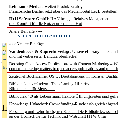
Lehmanns Media
erweitert Produktkatalog:
Fifth Open Access Repor
Französische Bücher jetzt über das Medienportal Le2B bestellen!
H+H Software GmbH
: HAN bringt effektives Management
transformative agreements
und Komfort für die Nutzer unter einen Hut
OA transition
Ältere Beiträge »»»
««« Neuere Beiträge
Vandenhoeck & Ruprecht
Verlage: Unsere eLibrary in neuem 
Aktuelles aus
und mit verbesserter Benutzeroberfläche!
L
ibrary
Boosting Open Access Publications with Content Marketing – 
Essentials
content marketing matters to open access publications and publish
Zeutschel Buchscanner OS Q: Digitalisierung in höchster Qualitä
Bibliotheken verändern | Transforming Libraries
Bibliotheken für Menschen
Bibliothek 4.0 als Lebensraum: flexible Öffnungszeiten sind gefra
Knowledge Unlatched: Crowdfunding-Runde erfolgreich abgesc
In der Ausgabe
05/2026
(Juni/Juli
Forschung und Lehre in eigener Sache – Die Bibliothekwissensc
an der Hochschule für Technik und Wirtschaft HTW Chur