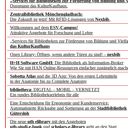
„Services für Bibliotheken zur Förderung von Bildung und Vi
angepasst
Dussmann das KulturKaufhaus.
Zentralbibliothek Mönchengladbach:
Wissenschaftskommunikati
Die Zukunft ist jetzt! Mit RFID-Lösungen von
Nexbib
.
Willkommen auf dem
ESV-Campus
!
konstruktiv!
Attraktive Angebote für Forschung und Lehre
„Services für Bibliotheken zur Förderung von Bildung und Vielfa
Mohr Siebeck übernimmt
das KulturKaufhaus
Open Library: Öffnen, wenn andere Türen zu sind! –
nexbib
und die Zeitschrift für 
H+H Software GmbH
: Die Bibliothek als Information-Broker
Wie Sie mit HAN Online-Ressourcen einfacher zugänglich mach
Francke Attempto
Sobotta Atlas
und die 3D App: Von den ersten Lehrmitteln
in der Anatomie bis zu Complete Anatomy
EBSCO Information Servic
bibliotheca
: DIGITAL – MOBIL – VERNETZT
Recherchefunktionen in
Ein rundes Bibliothekserlebnis für alle
Eine Entscheidung für Ergonomie und Kundenservice:
Automatisierte Rückgabe und Sortierung an der
Stadtbibliothek
Sorbisches Institut neu 
Gütersloh
Geschichte und kulturell
Die neue
utb elibrary
mit den Angeboten
utb-studi-e-book
und
scholars-e-library
geht an den Start