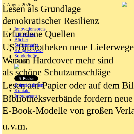
7. August 2026
Lesen als Grundlage
demokratischer Resilienz
Innovationspreis
Erfundene Quellen
TIP Award
Bücher
US-Bibliotheken neue Lieferwege
Stellenmarkt
KongressNews
Sonderhefte
Warum Hardcover mehr sind
Teilen
als schöne Schutzumschläge
Lesen auf Papier oder auf dem Bi
Zitierrichtlinien
Kontakt
Bibliotheksverbände fordern neue
Impresssum
E-Book-Modelle von großen Verl
u.v.m.