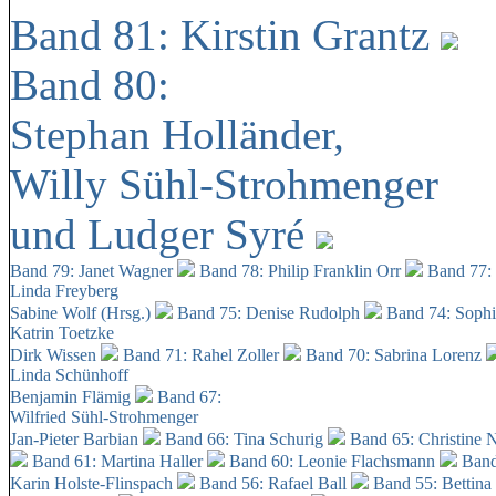
Band 81: Kirstin Grantz
Band 80:
Stephan Holländer,
Willy Sühl-Strohmenger
und Ludger Syré
Band 79: Janet Wagner
Band 78: Philip Franklin Orr
Band 77:
Linda Freyberg
Sabine Wolf (Hrsg.)
Band 75: Denise Rudolph
Band 74: Soph
Katrin Toetzke
Dirk Wissen
Band 71: Rahel Zoller
Band 70: Sabrina Lorenz
Linda Schünhoff
Benjamin Flämig
Band 67:
Wilfried Sühl-Strohmenger
Jan-Pieter Barbian
Band 66: Tina Schurig
Band 65: Christine 
Band 61: Martina Haller
Band 60:
Leonie Flachsmann
Band
Karin Holste-Flinspach
Band 56: Rafael Ball
Band 55: Bettina