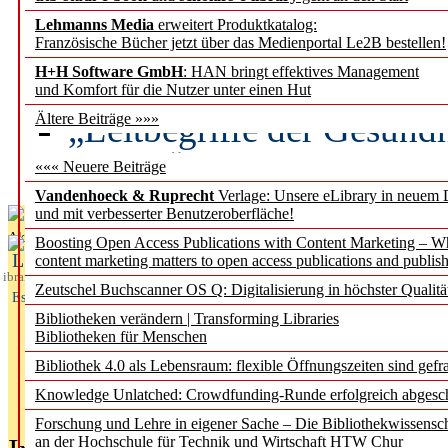
Lehmanns Media
erweitert Produktkatalog:
Künstliche Intelligenz a
Französische Bücher jetzt über das Medienportal Le2B bestellen!
besser zu verstehen
H+H Software GmbH
: HAN bringt effektives Management
und Komfort für die Nutzer unter einen Hut
„Leitbegriffe der Gesund
Ältere Beiträge »»»
des BIÖG erscheinen Ope
««« Neuere Beiträge
Vandenhoeck & Ruprecht
Verlage: Unsere eLibrary in neuem 
und mit verbesserter Benutzeroberfläche!
Aktuelles aus
Boosting Open Access Publications with Content Marketing – 
L
content marketing matters to open access publications and publish
ibrary
Zeutschel Buchscanner OS Q: Digitalisierung in höchster Qualitä
Essentials
Bibliotheken verändern | Transforming Libraries
Bibliotheken für Menschen
Bibliothek 4.0 als Lebensraum: flexible Öffnungszeiten sind gefra
Knowledge Unlatched: Crowdfunding-Runde erfolgreich abgesc
Forschung und Lehre in eigener Sache – Die Bibliothekwissensc
an der Hochschule für Technik und Wirtschaft HTW Chur