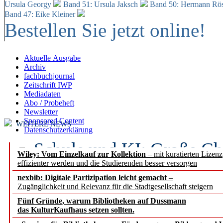
Ursula Georgy
Band 51: Ursula Jaksch
Band 50:
Hermann Rös
Band 47: Eike Kleiner
Bestellen Sie jetzt online!
Aktuelle Ausgabe
Archiv
fachbuchjournal
Zeitschrift IWP
Mediadaten
Abo / Probeheft
Newsletter
Sponsored Content
WEITERE NEWS
Datenschutzerklärung
Schule und KI: Große Ch
Wiley: Vom Einzelkauf zur Kollektion
– mit kuratierten Lizen
effizienter werden und die Studierenden besser versorgen
Voraussetzungen
nexbib: Digitale Partizipation leicht gemacht
–
Zugänglichkeit und Relevanz für die Stadtgesellschaft steigern
Erfolgreiches erstes Hal
Fünf Gründe, warum Bibliotheken auf Dussmann
Segment Research – Ausb
das KulturKaufhaus setzen sollten.