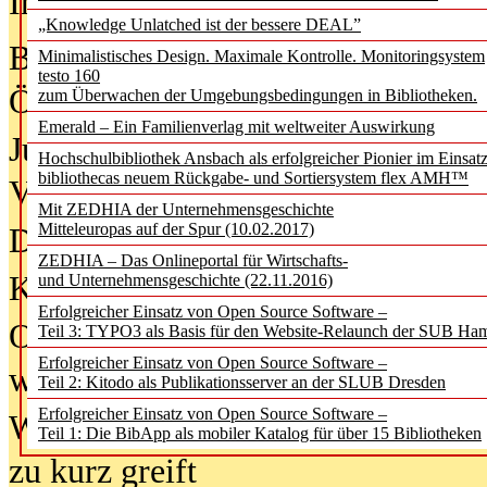
In der Ausgabe
05/2026
(Juni/Juli
„Knowledge Unlatched ist der bessere DEAL”
Bürgerforum fordert mehr Medienb
Minimalistisches Design. Maximale Kontrolle. Monitoringsystem
testo 160
Öffentlichkeit
zum Überwachen der Umgebungsbedingungen in Bibliotheken.
Emerald – Ein Familienverlag mit weltweiter Auswirkung
Jugendliche wollen besseren Schut
Hochschulbibliothek Ansbach als erfolgreicher Pionier im Einsat
bibliothecas neuem Rückgabe- und Sortiersystem flex AMH™
Verbote
Mit ZEDHIA der Unternehmensgeschichte
Mitteleuropas auf der Spur (10.02.2017)
Digitale Langzeit­archi­vierung br
ZEDHIA – Das Onlineportal für Wirtschafts-
KI-Chatbots werden Teil der wiss
und Unternehmensgeschichte (22.11.2016)
Erfolgreicher Einsatz von Open Source Software –
Offene Infrastrukturen für
Teil 3: TYPO3 als Basis für den Website-Relaunch der SUB Ha
Erfolgreicher Einsatz von Open Source Software –
wissenschaftliche Informationssy
Teil 2: Kitodo als Publikationsserver an der SLUB Dresden
Erfolgreicher Einsatz von Open Source Software –
Warum die Debatte über KI-Texte
Teil 1: Die BibApp als mobiler Katalog für über 15 Bibliotheken
zu kurz greift