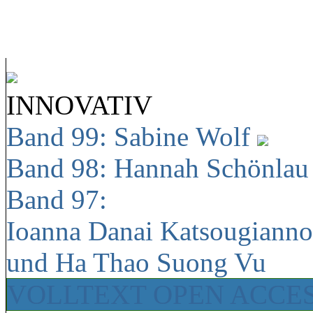
INNOVATIV
Band 99: Sabine Wolf
Band 98: Hannah Schönla
Band 97:
Ioanna Danai Katsougiann
und Ha Thao Suong Vu
VOLLTEXT OPEN ACCE