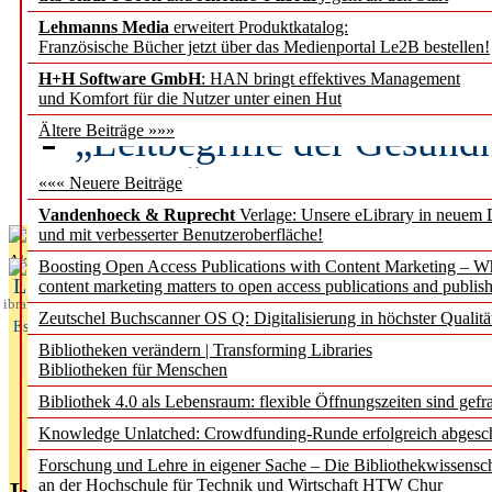
Lehmanns Media
erweitert Produktkatalog:
Künstliche Intelligenz a
Französische Bücher jetzt über das Medienportal Le2B bestellen!
besser zu verstehen
H+H Software GmbH
: HAN bringt effektives Management
und Komfort für die Nutzer unter einen Hut
„Leitbegriffe der Gesund
Ältere Beiträge »»»
des BIÖG erscheinen Ope
««« Neuere Beiträge
Vandenhoeck & Ruprecht
Verlage: Unsere eLibrary in neuem 
und mit verbesserter Benutzeroberfläche!
Aktuelles aus
Boosting Open Access Publications with Content Marketing – 
L
content marketing matters to open access publications and publish
ibrary
Zeutschel Buchscanner OS Q: Digitalisierung in höchster Qualitä
Essentials
Bibliotheken verändern | Transforming Libraries
Bibliotheken für Menschen
Bibliothek 4.0 als Lebensraum: flexible Öffnungszeiten sind gefra
Knowledge Unlatched: Crowdfunding-Runde erfolgreich abgesc
Forschung und Lehre in eigener Sache – Die Bibliothekwissensc
an der Hochschule für Technik und Wirtschaft HTW Chur