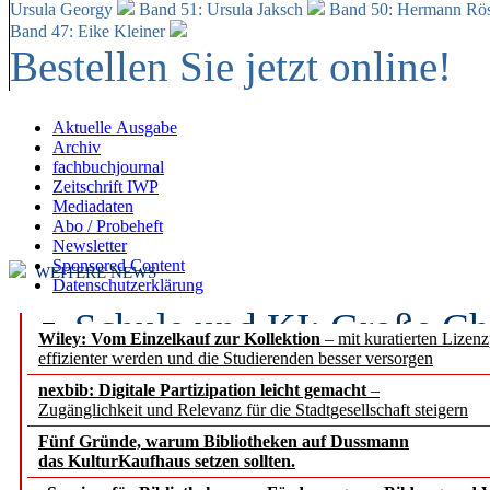
Ursula Georgy
Band 51: Ursula Jaksch
Band 50:
Hermann Rös
Band 47: Eike Kleiner
Bestellen Sie jetzt online!
Aktuelle Ausgabe
Archiv
fachbuchjournal
Zeitschrift IWP
Mediadaten
Abo / Probeheft
Newsletter
Sponsored Content
WEITERE NEWS
Datenschutzerklärung
Schule und KI: Große Ch
Wiley: Vom Einzelkauf zur Kollektion
– mit kuratierten Lizen
effizienter werden und die Studierenden besser versorgen
Voraussetzungen
nexbib: Digitale Partizipation leicht gemacht
–
Zugänglichkeit und Relevanz für die Stadtgesellschaft steigern
Erfolgreiches erstes Hal
Fünf Gründe, warum Bibliotheken auf Dussmann
Segment Research – Ausb
das KulturKaufhaus setzen sollten.