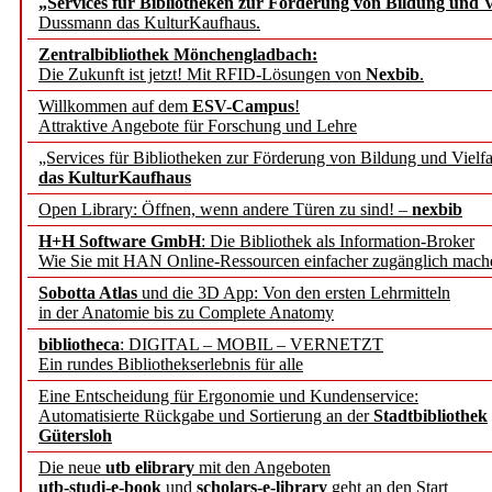
„Services für Bibliotheken zur Förderung von Bildung und Vi
angepasst
Dussmann das KulturKaufhaus.
Zentralbibliothek Mönchengladbach:
Wissenschaftskommunikati
Die Zukunft ist jetzt! Mit RFID-Lösungen von
Nexbib
.
Willkommen auf dem
ESV-Campus
!
konstruktiv!
Attraktive Angebote für Forschung und Lehre
„Services für Bibliotheken zur Förderung von Bildung und Vielfa
Mohr Siebeck übernimmt
das KulturKaufhaus
Open Library: Öffnen, wenn andere Türen zu sind! –
nexbib
und die Zeitschrift für 
H+H Software GmbH
: Die Bibliothek als Information-Broker
Wie Sie mit HAN Online-Ressourcen einfacher zugänglich mach
Francke Attempto
Sobotta Atlas
und die 3D App: Von den ersten Lehrmitteln
in der Anatomie bis zu Complete Anatomy
EBSCO Information Servic
bibliotheca
: DIGITAL – MOBIL – VERNETZT
Recherchefunktionen in
Ein rundes Bibliothekserlebnis für alle
Eine Entscheidung für Ergonomie und Kundenservice:
Automatisierte Rückgabe und Sortierung an der
Stadtbibliothek
Sorbisches Institut neu 
Gütersloh
Geschichte und kulturell
Die neue
utb elibrary
mit den Angeboten
utb-studi-e-book
und
scholars-e-library
geht an den Start