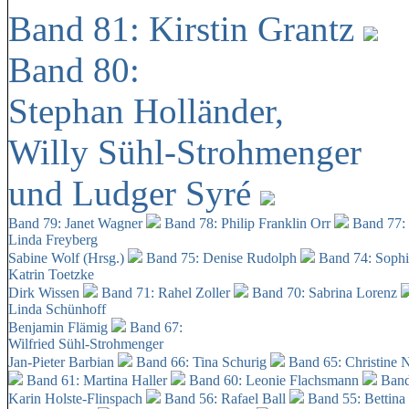
Band 81: Kirstin Grantz
Band 80:
Stephan Holländer,
Willy Sühl-Strohmenger
und Ludger Syré
Band 79: Janet Wagner
Band 78: Philip Franklin Orr
Band 77:
Linda Freyberg
Sabine Wolf (Hrsg.)
Band 75: Denise Rudolph
Band 74: Soph
Katrin Toetzke
Dirk Wissen
Band 71: Rahel Zoller
Band 70: Sabrina Lorenz
Linda Schünhoff
Benjamin Flämig
Band 67:
Wilfried Sühl-Strohmenger
Jan-Pieter Barbian
Band 66: Tina Schurig
Band 65: Christine 
Band 61: Martina Haller
Band 60:
Leonie Flachsmann
Band
Karin Holste-Flinspach
Band 56: Rafael Ball
Band 55: Bettina