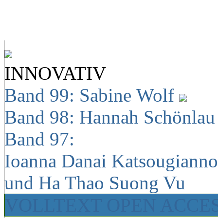
INNOVATIV
Band 99: Sabine Wolf
Band 98: Hannah Schönla
Band 97:
Ioanna Danai Katsougiann
und Ha Thao Suong Vu
VOLLTEXT OPEN ACCE