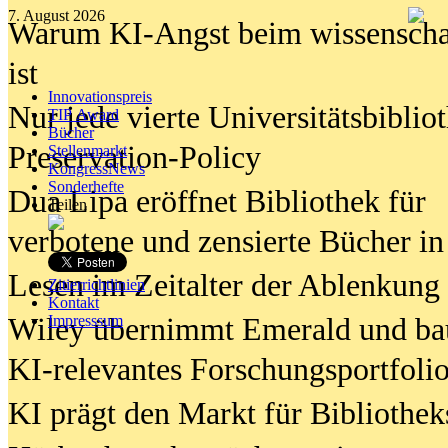
7. August 2026
Warum KI-Angst beim wissenschaft
ist
Innovationspreis
Nur jede vierte Universitätsbibliot
TIP Award
Bücher
Preservation-Policy
Stellenmarkt
KongressNews
Sonderhefte
Dua Lipa eröffnet Bibliothek für
Teilen
verbotene und zensierte Bücher in
Lesen im Zeitalter der Ablenkung
Zitierrichtlinien
Kontakt
Wiley übernimmt Emerald und ba
Impresssum
KI-relevantes Forschungsportfolio
KI prägt den Markt für Bibliothe