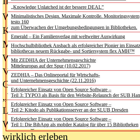
In der Ausgabe
06/2026
(August 20
„Knowledge Unlatched ist der bessere DEAL”
Was Hochschul­bibliotheken von i
Minimalistisches Design. Maximale Kontrolle. Monitoringsystem
testo 160
zum Überwachen der Umgebungsbedingungen in Bibliotheken.
Kinder in der digitalen Welt
Emerald – Ein Familienverlag mit weltweiter Auswirkung
Metadaten als Infrastruktur
Hochschulbibliothek Ansbach als erfolgreicher Pionier im Einsat
bibliothecas neuem Rückgabe- und Sortiersystem flex AMH™
Wenn Bots katalogisieren
Mit ZEDHIA der Unternehmensgeschichte
Mitteleuropas auf der Spur (10.02.2017)
Von Abschlusskleidern bis
ZEDHIA – Das Onlineportal für Wirtschafts-
und Unternehmensgeschichte (22.11.2016)
Geisterjagd-Ausrüstung in der
Erfolgreicher Einsatz von Open Source Software –
„Library of Things“ unterwegs
Teil 3: TYPO3 als Basis für den Website-Relaunch der SUB Ha
Erfolgreicher Einsatz von Open Source Software –
Lesen als Infrastrukturaufgabe
Teil 2: Kitodo als Publikationsserver an der SLUB Dresden
Erfolgreicher Einsatz von Open Source Software –
Wie Jugendliche Social Media
Teil 1: Die BibApp als mobiler Katalog für über 15 Bibliotheken
wirklich erleben