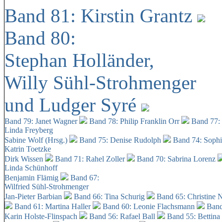
Band 81: Kirstin Grantz
Band 80:
Stephan Holländer,
Willy Sühl-Strohmenger
und Ludger Syré
Band 79: Janet Wagner
Band 78: Philip Franklin Orr
Band 77:
Linda Freyberg
Sabine Wolf (Hrsg.)
Band 75: Denise Rudolph
Band 74: Soph
Katrin Toetzke
Dirk Wissen
Band 71: Rahel Zoller
Band 70: Sabrina Lorenz
Linda Schünhoff
Benjamin Flämig
Band 67:
Wilfried Sühl-Strohmenger
Jan-Pieter Barbian
Band 66: Tina Schurig
Band 65: Christine 
Band 61: Martina Haller
Band 60:
Leonie Flachsmann
Band
Karin Holste-Flinspach
Band 56: Rafael Ball
Band 55: Bettina