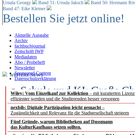
Ursula Georgy
Band 51: Ursula Jaksch
Band 50:
Hermann Rös
Band 47: Eike Kleiner
Bestellen Sie jetzt online!
Aktuelle Ausgabe
Archiv
fachbuchjournal
Zeitschrift IWP
Mediadaten
Abo / Probeheft
Newsletter
Sponsored Content
WEITERE NEWS
Datenschutzerklärung
Schule und KI: Große Ch
Wiley: Vom Einzelkauf zur Kollektion
– mit kuratierten Lizen
effizienter werden und die Studierenden besser versorgen
Voraussetzungen
nexbib: Digitale Partizipation leicht gemacht
–
Zugänglichkeit und Relevanz für die Stadtgesellschaft steigern
Erfolgreiches erstes Hal
Fünf Gründe, warum Bibliotheken auf Dussmann
Segment Research – Ausb
das KulturKaufhaus setzen sollten.