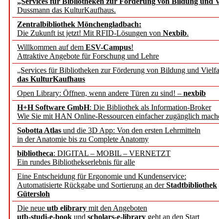
„Services für Bibliotheken zur Förderung von Bildung und Vi
angepasst
Dussmann das KulturKaufhaus.
Zentralbibliothek Mönchengladbach:
Wissenschaftskommunikati
Die Zukunft ist jetzt! Mit RFID-Lösungen von
Nexbib
.
Willkommen auf dem
ESV-Campus
!
konstruktiv!
Attraktive Angebote für Forschung und Lehre
„Services für Bibliotheken zur Förderung von Bildung und Vielfa
Mohr Siebeck übernimmt
das KulturKaufhaus
Open Library: Öffnen, wenn andere Türen zu sind! –
nexbib
und die Zeitschrift für 
H+H Software GmbH
: Die Bibliothek als Information-Broker
Wie Sie mit HAN Online-Ressourcen einfacher zugänglich mach
Francke Attempto
Sobotta Atlas
und die 3D App: Von den ersten Lehrmitteln
in der Anatomie bis zu Complete Anatomy
EBSCO Information Servic
bibliotheca
: DIGITAL – MOBIL – VERNETZT
Recherchefunktionen in
Ein rundes Bibliothekserlebnis für alle
Eine Entscheidung für Ergonomie und Kundenservice:
Automatisierte Rückgabe und Sortierung an der
Stadtbibliothek
Sorbisches Institut neu 
Gütersloh
Geschichte und kulturell
Die neue
utb elibrary
mit den Angeboten
utb-studi-e-book
und
scholars-e-library
geht an den Start