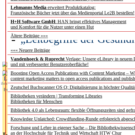
Lehmanns Media
erweitert Produktkatalog:
Künstliche Intelligenz a
Französische Bücher jetzt über das Medienportal Le2B bestellen!
besser zu verstehen
H+H Software GmbH
: HAN bringt effektives Management
und Komfort für die Nutzer unter einen Hut
„Leitbegriffe der Gesund
Ältere Beiträge »»»
des BIÖG erscheinen Ope
««« Neuere Beiträge
Vandenhoeck & Ruprecht
Verlage: Unsere eLibrary in neuem 
und mit verbesserter Benutzeroberfläche!
Aktuelles aus
Boosting Open Access Publications with Content Marketing – 
L
content marketing matters to open access publications and publish
ibrary
Zeutschel Buchscanner OS Q: Digitalisierung in höchster Qualitä
Essentials
Bibliotheken verändern | Transforming Libraries
Bibliotheken für Menschen
Bibliothek 4.0 als Lebensraum: flexible Öffnungszeiten sind gefra
Knowledge Unlatched: Crowdfunding-Runde erfolgreich abgesc
Forschung und Lehre in eigener Sache – Die Bibliothekwissensc
an der Hochschule für Technik und Wirtschaft HTW Chur