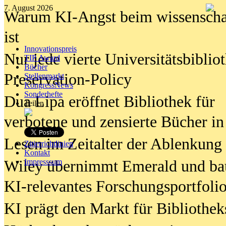
7. August 2026
Warum KI-Angst beim wissenschaft
ist
Innovationspreis
Nur jede vierte Universitätsbibliot
TIP Award
Bücher
Preservation-Policy
Stellenmarkt
KongressNews
Sonderhefte
Dua Lipa eröffnet Bibliothek für
Teilen
verbotene und zensierte Bücher in
Lesen im Zeitalter der Ablenkung
Zitierrichtlinien
Kontakt
Wiley übernimmt Emerald und ba
Impresssum
KI-relevantes Forschungsportfolio
KI prägt den Markt für Bibliothe