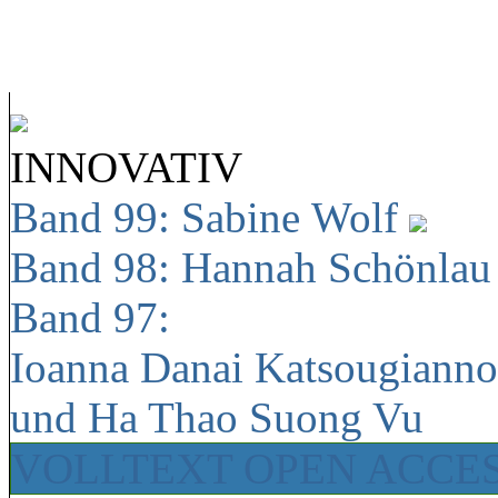
INNOVATIV
Band 99: Sabine Wolf
Band 98: Hannah Schönla
Band 97:
Ioanna Danai Katsougiann
und Ha Thao Suong Vu
VOLLTEXT OPEN ACCE