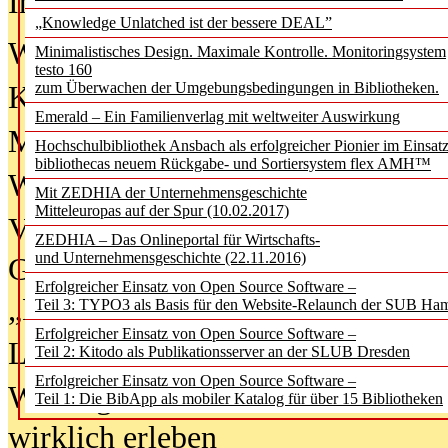
In der Ausgabe
06/2026
(August 20
„Knowledge Unlatched ist der bessere DEAL”
Was Hochschul­bibliotheken von i
Minimalistisches Design. Maximale Kontrolle. Monitoringsystem
testo 160
zum Überwachen der Umgebungsbedingungen in Bibliotheken.
Kinder in der digitalen Welt
Emerald – Ein Familienverlag mit weltweiter Auswirkung
Metadaten als Infrastruktur
Hochschulbibliothek Ansbach als erfolgreicher Pionier im Einsat
bibliothecas neuem Rückgabe- und Sortiersystem flex AMH™
Wenn Bots katalogisieren
Mit ZEDHIA der Unternehmensgeschichte
Mitteleuropas auf der Spur (10.02.2017)
Von Abschlusskleidern bis
ZEDHIA – Das Onlineportal für Wirtschafts-
und Unternehmensgeschichte (22.11.2016)
Geisterjagd-Ausrüstung in der
Erfolgreicher Einsatz von Open Source Software –
„Library of Things“ unterwegs
Teil 3: TYPO3 als Basis für den Website-Relaunch der SUB Ha
Erfolgreicher Einsatz von Open Source Software –
Lesen als Infrastrukturaufgabe
Teil 2: Kitodo als Publikationsserver an der SLUB Dresden
Erfolgreicher Einsatz von Open Source Software –
Wie Jugendliche Social Media
Teil 1: Die BibApp als mobiler Katalog für über 15 Bibliotheken
wirklich erleben