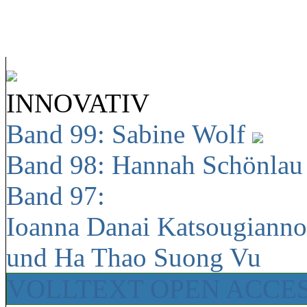
INNOVATIV
Band 99: Sabine Wolf
Band 98: Hannah Schönla
Band 97:
Ioanna Danai Katsougiann
und Ha Thao Suong Vu
VOLLTEXT OPEN ACCE