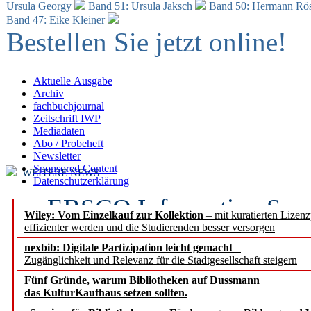
Ursula Georgy
Band 51: Ursula Jaksch
Band 50:
Hermann Rös
Band 47: Eike Kleiner
Bestellen Sie jetzt online!
Aktuelle Ausgabe
Archiv
fachbuchjournal
Zeitschrift IWP
Mediadaten
Abo / Probeheft
Newsletter
Sponsored Content
WEITERE NEWS
Datenschutzerklärung
EBSCO Information Servic
Wiley: Vom Einzelkauf zur Kollektion
– mit kuratierten Lizen
effizienter werden und die Studierenden besser versorgen
Recherchefunktionen in
nexbib: Digitale Partizipation leicht gemacht
–
Zugänglichkeit und Relevanz für die Stadtgesellschaft steigern
Sorbisches Institut neu 
Fünf Gründe, warum Bibliotheken auf Dussmann
Geschichte und kulturell
das KulturKaufhaus setzen sollten.