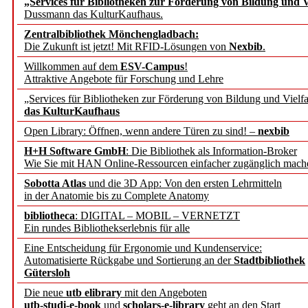
„Services für Bibliotheken zur Förderung von Bildung und Vi
Dussmann das KulturKaufhaus.
Künstliche Intelligenz a
Zentralbibliothek Mönchengladbach:
besser zu verstehen
Die Zukunft ist jetzt! Mit RFID-Lösungen von
Nexbib
.
Willkommen auf dem
ESV-Campus
!
Attraktive Angebote für Forschung und Lehre
„Leitbegriffe der Gesund
„Services für Bibliotheken zur Förderung von Bildung und Vielfa
des BIÖG erscheinen Ope
das KulturKaufhaus
Open Library: Öffnen, wenn andere Türen zu sind! –
nexbib
Forschungsdateninfrastru
H+H Software GmbH
: Die Bibliothek als Information-Broker
Wie Sie mit HAN Online-Ressourcen einfacher zugänglich mach
jedem Experiment
Sobotta Atlas
und die 3D App: Von den ersten Lehrmitteln
in der Anatomie bis zu Complete Anatomy
DFG setzt Förderung des
bibliotheca
: DIGITAL – MOBIL – VERNETZT
Ein rundes Bibliothekserlebnis für alle
FAIRmat fort
Eine Entscheidung für Ergonomie und Kundenservice:
Automatisierte Rückgabe und Sortierung an der
Stadtbibliothek
Bayerns digitale Schatzk
Gütersloh
Die neue
utb elibrary
mit den Angeboten
Schulwandbilder aus Wür
utb-studi-e-book
und
scholars-e-library
geht an den Start