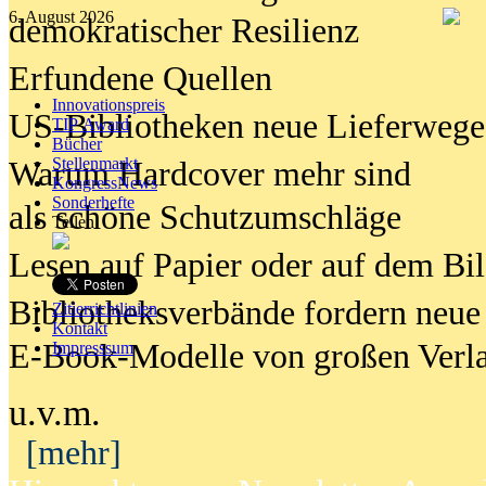
6. August 2026
demokratischer Resilienz
Erfundene Quellen
Innovationspreis
US-Bibliotheken neue Lieferwege
TIP Award
Bücher
Stellenmarkt
Warum Hardcover mehr sind
KongressNews
Sonderhefte
als schöne Schutzumschläge
Teilen
Lesen auf Papier oder auf dem Bi
Bibliotheksverbände fordern neue
Zitierrichtlinien
Kontakt
E-Book-Modelle von großen Verl
Impresssum
u.v.m.
[mehr]