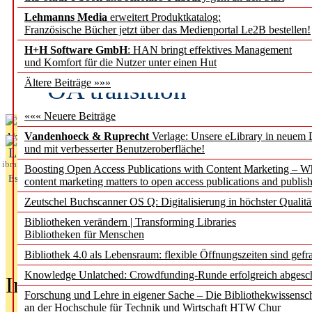
Lehmanns Media
erweitert Produktkatalog:
Fifth Open Access Repor
Französische Bücher jetzt über das Medienportal Le2B bestellen!
H+H Software GmbH
: HAN bringt effektives Management
transformative agreements
und Komfort für die Nutzer unter einen Hut
OA transition
Ältere Beiträge »»»
««« Neuere Beiträge
Vandenhoeck & Ruprecht
Verlage: Unsere eLibrary in neuem 
Aktuelles aus
und mit verbesserter Benutzeroberfläche!
L
ibrary
Boosting Open Access Publications with Content Marketing – 
Essentials
content marketing matters to open access publications and publish
Zeutschel Buchscanner OS Q: Digitalisierung in höchster Qualitä
Bibliotheken verändern | Transforming Libraries
Bibliotheken für Menschen
Bibliothek 4.0 als Lebensraum: flexible Öffnungszeiten sind gefra
Knowledge Unlatched: Crowdfunding-Runde erfolgreich abgesc
In der Ausgabe
05/2026
(Juni/Juli
Forschung und Lehre in eigener Sache – Die Bibliothekwissensc
an der Hochschule für Technik und Wirtschaft HTW Chur