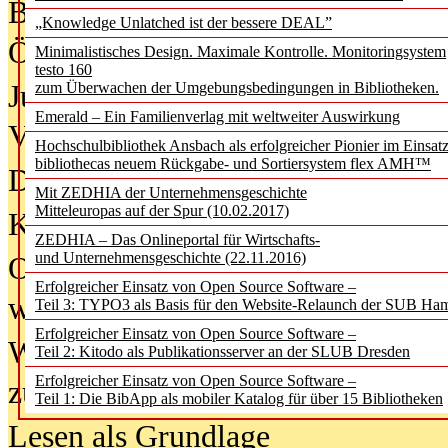
Bürgerforum fordert mehr Medienb
„Knowledge Unlatched ist der bessere DEAL”
Öffentlichkeit
Minimalistisches Design. Maximale Kontrolle. Monitoringsystem
testo 160
Jugendliche wollen besseren Schut
zum Überwachen der Umgebungsbedingungen in Bibliotheken.
Emerald – Ein Familienverlag mit weltweiter Auswirkung
Verbote
Hochschulbibliothek Ansbach als erfolgreicher Pionier im Einsat
bibliothecas neuem Rückgabe- und Sortiersystem flex AMH™
Digitale Langzeit­archi­vierung br
Mit ZEDHIA der Unternehmensgeschichte
Mitteleuropas auf der Spur (10.02.2017)
KI-Chatbots werden Teil der wiss
ZEDHIA – Das Onlineportal für Wirtschafts-
und Unternehmensgeschichte (22.11.2016)
Offene Infrastrukturen für
Erfolgreicher Einsatz von Open Source Software –
wissenschaftliche Informationssy
Teil 3: TYPO3 als Basis für den Website-Relaunch der SUB Ha
Erfolgreicher Einsatz von Open Source Software –
Warum die Debatte über KI-Texte
Teil 2: Kitodo als Publikationsserver an der SLUB Dresden
Erfolgreicher Einsatz von Open Source Software –
zu kurz greift
Teil 1: Die BibApp als mobiler Katalog für über 15 Bibliotheken
Lesen als Grundlage