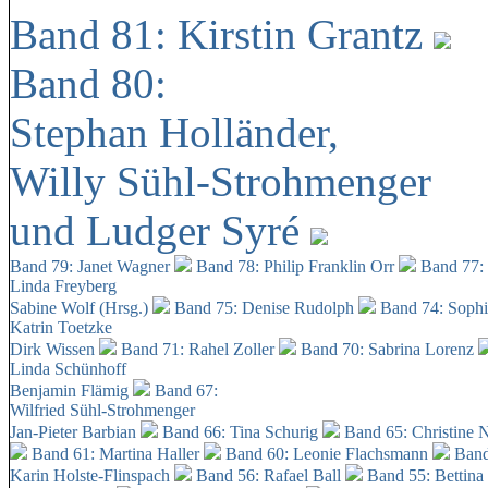
Band 81: Kirstin Grantz
Band 80:
Stephan Holländer,
Willy Sühl-Strohmenger
und Ludger Syré
Band 79: Janet Wagner
Band 78: Philip Franklin Orr
Band 77:
Linda Freyberg
Sabine Wolf (Hrsg.)
Band 75: Denise Rudolph
Band 74: Soph
Katrin Toetzke
Dirk Wissen
Band 71: Rahel Zoller
Band 70: Sabrina Lorenz
Linda Schünhoff
Benjamin Flämig
Band 67:
Wilfried Sühl-Strohmenger
Jan-Pieter Barbian
Band 66: Tina Schurig
Band 65: Christine 
Band 61: Martina Haller
Band 60:
Leonie Flachsmann
Band
Karin Holste-Flinspach
Band 56: Rafael Ball
Band 55: Bettina