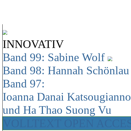
INNOVATIV
Band 99: Sabine Wolf
Band 98: Hannah Schönla
Band 97:
Ioanna Danai Katsougiann
und Ha Thao Suong Vu
VOLLTEXT OPEN ACCE