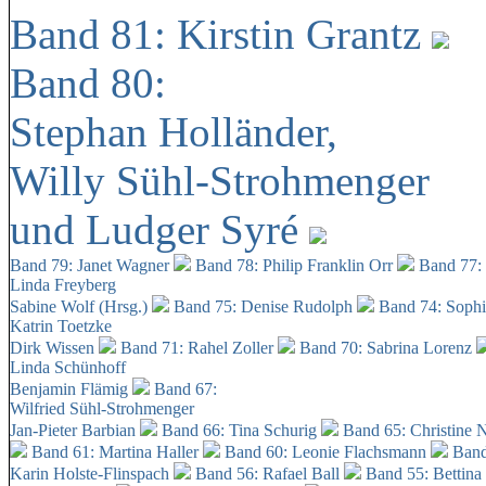
Band 81: Kirstin Grantz
Band 80:
Stephan Holländer,
Willy Sühl-Strohmenger
und Ludger Syré
Band 79: Janet Wagner
Band 78: Philip Franklin Orr
Band 77:
Linda Freyberg
Sabine Wolf (Hrsg.)
Band 75: Denise Rudolph
Band 74: Soph
Katrin Toetzke
Dirk Wissen
Band 71: Rahel Zoller
Band 70: Sabrina Lorenz
Linda Schünhoff
Benjamin Flämig
Band 67:
Wilfried Sühl-Strohmenger
Jan-Pieter Barbian
Band 66: Tina Schurig
Band 65: Christine 
Band 61: Martina Haller
Band 60:
Leonie Flachsmann
Band
Karin Holste-Flinspach
Band 56: Rafael Ball
Band 55: Bettina