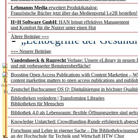
Lehmanns Media
erweitert Produktkatalog:
Künstliche Intelligenz a
Französische Bücher jetzt über das Medienportal Le2B bestellen!
besser zu verstehen
H+H Software GmbH
: HAN bringt effektives Management
und Komfort für die Nutzer unter einen Hut
„Leitbegriffe der Gesund
Ältere Beiträge »»»
des BIÖG erscheinen Ope
««« Neuere Beiträge
Vandenhoeck & Ruprecht
Verlage: Unsere eLibrary in neuem 
und mit verbesserter Benutzeroberfläche!
Aktuelles aus
Boosting Open Access Publications with Content Marketing – 
L
content marketing matters to open access publications and publish
ibrary
Zeutschel Buchscanner OS Q: Digitalisierung in höchster Qualitä
Essentials
Bibliotheken verändern | Transforming Libraries
Bibliotheken für Menschen
Bibliothek 4.0 als Lebensraum: flexible Öffnungszeiten sind gefra
Knowledge Unlatched: Crowdfunding-Runde erfolgreich abgesc
Forschung und Lehre in eigener Sache – Die Bibliothekwissensc
an der Hochschule für Technik und Wirtschaft HTW Chur