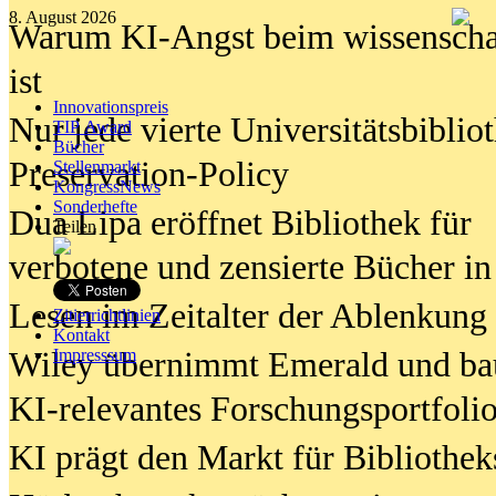
8. August 2026
Warum KI-Angst beim wissenschaft
ist
Innovationspreis
Nur jede vierte Universitätsbibliot
TIP Award
Bücher
Preservation-Policy
Stellenmarkt
KongressNews
Sonderhefte
Dua Lipa eröffnet Bibliothek für
Teilen
verbotene und zensierte Bücher in
Lesen im Zeitalter der Ablenkung
Zitierrichtlinien
Kontakt
Wiley übernimmt Emerald und ba
Impresssum
KI-relevantes Forschungsportfolio
KI prägt den Markt für Bibliothe