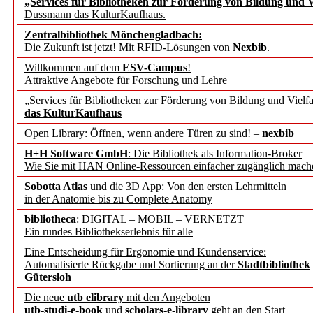
„Services für Bibliotheken zur Förderung von Bildung und Vi
angepasst
Dussmann das KulturKaufhaus.
Zentralbibliothek Mönchengladbach:
Wissenschaftskommunikati
Die Zukunft ist jetzt! Mit RFID-Lösungen von
Nexbib
.
Willkommen auf dem
ESV-Campus
!
konstruktiv!
Attraktive Angebote für Forschung und Lehre
„Services für Bibliotheken zur Förderung von Bildung und Vielfa
Mohr Siebeck übernimmt
das KulturKaufhaus
Open Library: Öffnen, wenn andere Türen zu sind! –
nexbib
und die Zeitschrift für 
H+H Software GmbH
: Die Bibliothek als Information-Broker
Wie Sie mit HAN Online-Ressourcen einfacher zugänglich mach
Francke Attempto
Sobotta Atlas
und die 3D App: Von den ersten Lehrmitteln
in der Anatomie bis zu Complete Anatomy
EBSCO Information Servic
bibliotheca
: DIGITAL – MOBIL – VERNETZT
Recherchefunktionen in
Ein rundes Bibliothekserlebnis für alle
Eine Entscheidung für Ergonomie und Kundenservice:
Automatisierte Rückgabe und Sortierung an der
Stadtbibliothek
Sorbisches Institut neu 
Gütersloh
Geschichte und kulturell
Die neue
utb elibrary
mit den Angeboten
utb-studi-e-book
und
scholars-e-library
geht an den Start