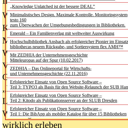
In der Ausgabe
06/2026
(August 20
„Knowledge Unlatched ist der bessere DEAL”
Was Hochschul­bibliotheken von i
Minimalistisches Design. Maximale Kontrolle. Monitoringsystem
testo 160
zum Überwachen der Umgebungsbedingungen in Bibliotheken.
Kinder in der digitalen Welt
Emerald – Ein Familienverlag mit weltweiter Auswirkung
Metadaten als Infrastruktur
Hochschulbibliothek Ansbach als erfolgreicher Pionier im Einsat
bibliothecas neuem Rückgabe- und Sortiersystem flex AMH™
Wenn Bots katalogisieren
Mit ZEDHIA der Unternehmensgeschichte
Mitteleuropas auf der Spur (10.02.2017)
Von Abschlusskleidern bis
ZEDHIA – Das Onlineportal für Wirtschafts-
und Unternehmensgeschichte (22.11.2016)
Geisterjagd-Ausrüstung in der
Erfolgreicher Einsatz von Open Source Software –
„Library of Things“ unterwegs
Teil 3: TYPO3 als Basis für den Website-Relaunch der SUB Ha
Erfolgreicher Einsatz von Open Source Software –
Lesen als Infrastrukturaufgabe
Teil 2: Kitodo als Publikationsserver an der SLUB Dresden
Erfolgreicher Einsatz von Open Source Software –
Wie Jugendliche Social Media
Teil 1: Die BibApp als mobiler Katalog für über 15 Bibliotheken
wirklich erleben