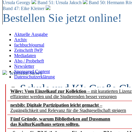
Ursula Georgy
Band 51: Ursula Jaksch
Band 50:
Hermann Rös
Band 47: Eike Kleiner
Bestellen Sie jetzt online!
Aktuelle Ausgabe
Archiv
fachbuchjournal
Zeitschrift IWP
Mediadaten
Abo / Probeheft
Newsletter
Sponsored Content
WEITERE NEWS
Datenschutzerklärung
Schule und KI: Große Ch
Wiley: Vom Einzelkauf zur Kollektion
– mit kuratierten Lizen
effizienter werden und die Studierenden besser versorgen
Voraussetzungen
nexbib: Digitale Partizipation leicht gemacht
–
Zugänglichkeit und Relevanz für die Stadtgesellschaft steigern
Erfolgreiches erstes Hal
Fünf Gründe, warum Bibliotheken auf Dussmann
Segment Research – Ausb
das KulturKaufhaus setzen sollten.