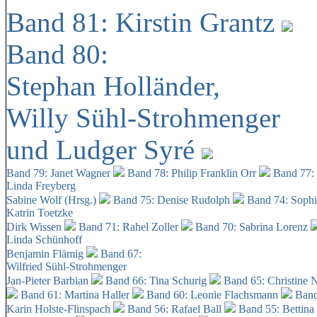
Band 81: Kirstin Grantz
Band 80:
Stephan Holländer,
Willy Sühl-Strohmenger
und Ludger Syré
Band 79: Janet Wagner
Band 78: Philip Franklin Orr
Band 77:
Linda Freyberg
Sabine Wolf (Hrsg.)
Band 75: Denise Rudolph
Band 74: Soph
Katrin Toetzke
Dirk Wissen
Band 71: Rahel Zoller
Band 70: Sabrina Lorenz
Linda Schünhoff
Benjamin Flämig
Band 67:
Wilfried Sühl-Strohmenger
Jan-Pieter Barbian
Band 66: Tina Schurig
Band 65: Christine 
Band 61: Martina Haller
Band 60:
Leonie Flachsmann
Band
Karin Holste-Flinspach
Band 56: Rafael Ball
Band 55: Bettina