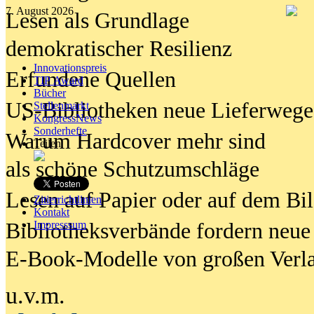
7. August 2026
Lesen als Grundlage
demokratischer Resilienz
Innovationspreis
Erfundene Quellen
TIP Award
Bücher
US-Bibliotheken neue Lieferwege
Stellenmarkt
KongressNews
Sonderhefte
Warum Hardcover mehr sind
Teilen
als schöne Schutzumschläge
Lesen auf Papier oder auf dem Bi
Zitierrichtlinien
Kontakt
Bibliotheksverbände fordern neue
Impresssum
E-Book-Modelle von großen Verl
u.v.m.