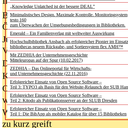
In der Ausgabe
05/2026
(Juni/Juli
„Knowledge Unlatched ist der bessere DEAL”
Bürgerforum fordert mehr Medienb
Minimalistisches Design. Maximale Kontrolle. Monitoringsystem
testo 160
Öffentlichkeit
zum Überwachen der Umgebungsbedingungen in Bibliotheken.
Emerald – Ein Familienverlag mit weltweiter Auswirkung
Jugendliche wollen besseren Schut
Hochschulbibliothek Ansbach als erfolgreicher Pionier im Einsat
bibliothecas neuem Rückgabe- und Sortiersystem flex AMH™
Verbote
Mit ZEDHIA der Unternehmensgeschichte
Mitteleuropas auf der Spur (10.02.2017)
Digitale Langzeit­archi­vierung br
ZEDHIA – Das Onlineportal für Wirtschafts-
KI-Chatbots werden Teil der wiss
und Unternehmensgeschichte (22.11.2016)
Erfolgreicher Einsatz von Open Source Software –
Offene Infrastrukturen für
Teil 3: TYPO3 als Basis für den Website-Relaunch der SUB Ha
Erfolgreicher Einsatz von Open Source Software –
wissenschaftliche Informationssy
Teil 2: Kitodo als Publikationsserver an der SLUB Dresden
Erfolgreicher Einsatz von Open Source Software –
Warum die Debatte über KI-Texte
Teil 1: Die BibApp als mobiler Katalog für über 15 Bibliotheken
zu kurz greift