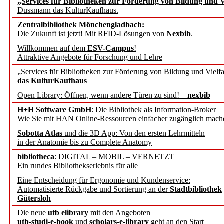
„Services für Bibliotheken zur Förderung von Bildung und Vi
angepasst
Dussmann das KulturKaufhaus.
Zentralbibliothek Mönchengladbach:
Wissenschaftskommunikati
Die Zukunft ist jetzt! Mit RFID-Lösungen von
Nexbib
.
Willkommen auf dem
ESV-Campus
!
konstruktiv!
Attraktive Angebote für Forschung und Lehre
„Services für Bibliotheken zur Förderung von Bildung und Vielfa
Mohr Siebeck übernimmt
das KulturKaufhaus
Open Library: Öffnen, wenn andere Türen zu sind! –
nexbib
und die Zeitschrift für 
H+H Software GmbH
: Die Bibliothek als Information-Broker
Wie Sie mit HAN Online-Ressourcen einfacher zugänglich mach
Francke Attempto
Sobotta Atlas
und die 3D App: Von den ersten Lehrmitteln
in der Anatomie bis zu Complete Anatomy
EBSCO Information Servic
bibliotheca
: DIGITAL – MOBIL – VERNETZT
Recherchefunktionen in
Ein rundes Bibliothekserlebnis für alle
Eine Entscheidung für Ergonomie und Kundenservice:
Automatisierte Rückgabe und Sortierung an der
Stadtbibliothek
Sorbisches Institut neu 
Gütersloh
Geschichte und kulturell
Die neue
utb elibrary
mit den Angeboten
utb-studi-e-book
und
scholars-e-library
geht an den Start