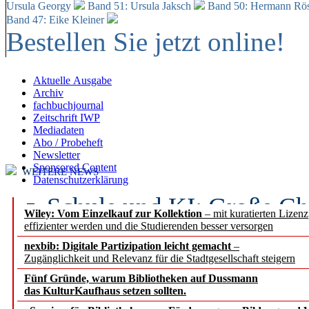
Ursula Georgy
Band 51: Ursula Jaksch
Band 50:
Hermann Rös
Band 47: Eike Kleiner
Bestellen Sie jetzt online!
Aktuelle Ausgabe
Archiv
fachbuchjournal
Zeitschrift IWP
Mediadaten
Abo / Probeheft
Newsletter
Sponsored Content
WEITERE NEWS
Datenschutzerklärung
Schule und KI: Große Ch
Wiley: Vom Einzelkauf zur Kollektion
– mit kuratierten Lizen
effizienter werden und die Studierenden besser versorgen
Voraussetzungen
nexbib: Digitale Partizipation leicht gemacht
–
Zugänglichkeit und Relevanz für die Stadtgesellschaft steigern
Erfolgreiches erstes Hal
Fünf Gründe, warum Bibliotheken auf Dussmann
Segment Research – Ausb
das KulturKaufhaus setzen sollten.