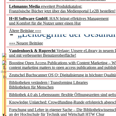
Lehmanns Media
erweitert Produktkatalog:
Künstliche Intelligenz a
Französische Bücher jetzt über das Medienportal Le2B bestellen!
besser zu verstehen
H+H Software GmbH
: HAN bringt effektives Management
und Komfort für die Nutzer unter einen Hut
„Leitbegriffe der Gesund
Ältere Beiträge »»»
des BIÖG erscheinen Ope
««« Neuere Beiträge
Vandenhoeck & Ruprecht
Verlage: Unsere eLibrary in neuem 
und mit verbesserter Benutzeroberfläche!
Aktuelles aus
Boosting Open Access Publications with Content Marketing – 
L
content marketing matters to open access publications and publish
ibrary
Zeutschel Buchscanner OS Q: Digitalisierung in höchster Qualitä
Essentials
Bibliotheken verändern | Transforming Libraries
Bibliotheken für Menschen
Bibliothek 4.0 als Lebensraum: flexible Öffnungszeiten sind gefra
Knowledge Unlatched: Crowdfunding-Runde erfolgreich abgesc
Forschung und Lehre in eigener Sache – Die Bibliothekwissensc
an der Hochschule für Technik und Wirtschaft HTW Chur