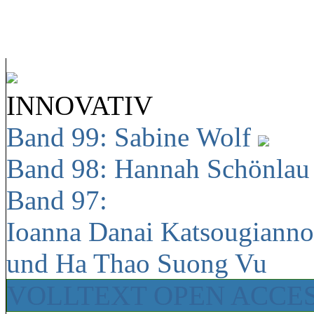
INNOVATIV
Band 99: Sabine Wolf
Band 98: Hannah Schönla
Band 97:
Ioanna Danai Katsougiann
und Ha Thao Suong Vu
VOLLTEXT OPEN ACCE