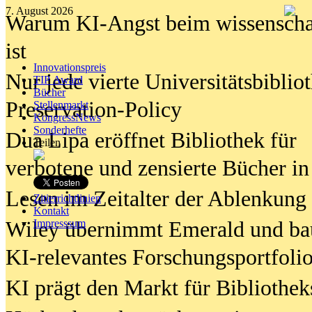
7. August 2026
Warum KI-Angst beim wissenschaft
ist
Innovationspreis
Nur jede vierte Universitätsbibliot
TIP Award
Bücher
Preservation-Policy
Stellenmarkt
KongressNews
Sonderhefte
Dua Lipa eröffnet Bibliothek für
Teilen
verbotene und zensierte Bücher in
Lesen im Zeitalter der Ablenkung
Zitierrichtlinien
Kontakt
Wiley übernimmt Emerald und ba
Impresssum
KI-relevantes Forschungsportfolio
KI prägt den Markt für Bibliothe