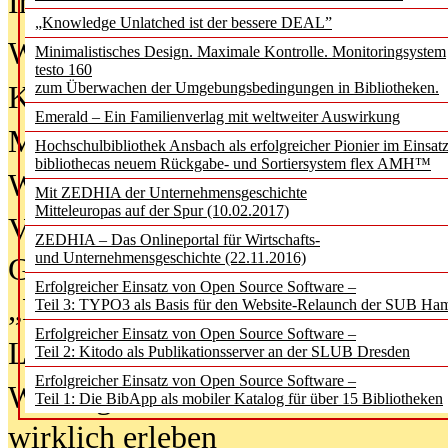
In der Ausgabe
06/2026
(August 20
„Knowledge Unlatched ist der bessere DEAL”
Was Hochschul­bibliotheken von i
Minimalistisches Design. Maximale Kontrolle. Monitoringsystem
testo 160
zum Überwachen der Umgebungsbedingungen in Bibliotheken.
Kinder in der digitalen Welt
Emerald – Ein Familienverlag mit weltweiter Auswirkung
Metadaten als Infrastruktur
Hochschulbibliothek Ansbach als erfolgreicher Pionier im Einsat
bibliothecas neuem Rückgabe- und Sortiersystem flex AMH™
Wenn Bots katalogisieren
Mit ZEDHIA der Unternehmensgeschichte
Mitteleuropas auf der Spur (10.02.2017)
Von Abschlusskleidern bis
ZEDHIA – Das Onlineportal für Wirtschafts-
und Unternehmensgeschichte (22.11.2016)
Geisterjagd-Ausrüstung in der
Erfolgreicher Einsatz von Open Source Software –
„Library of Things“ unterwegs
Teil 3: TYPO3 als Basis für den Website-Relaunch der SUB Ha
Erfolgreicher Einsatz von Open Source Software –
Lesen als Infrastrukturaufgabe
Teil 2: Kitodo als Publikationsserver an der SLUB Dresden
Erfolgreicher Einsatz von Open Source Software –
Wie Jugendliche Social Media
Teil 1: Die BibApp als mobiler Katalog für über 15 Bibliotheken
wirklich erleben