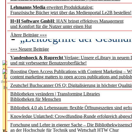
Lehmanns Media
erweitert Produktkatalog:
Künstliche Intelligenz a
Französische Bücher jetzt über das Medienportal Le2B bestellen!
besser zu verstehen
H+H Software GmbH
: HAN bringt effektives Management
und Komfort für die Nutzer unter einen Hut
„Leitbegriffe der Gesund
Ältere Beiträge »»»
des BIÖG erscheinen Ope
««« Neuere Beiträge
Vandenhoeck & Ruprecht
Verlage: Unsere eLibrary in neuem 
und mit verbesserter Benutzeroberfläche!
Aktuelles aus
Boosting Open Access Publications with Content Marketing – 
L
content marketing matters to open access publications and publish
ibrary
Zeutschel Buchscanner OS Q: Digitalisierung in höchster Qualitä
Essentials
Bibliotheken verändern | Transforming Libraries
Bibliotheken für Menschen
Bibliothek 4.0 als Lebensraum: flexible Öffnungszeiten sind gefra
Knowledge Unlatched: Crowdfunding-Runde erfolgreich abgesc
Forschung und Lehre in eigener Sache – Die Bibliothekwissensc
an der Hochschule für Technik und Wirtschaft HTW Chur