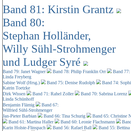
Band 81: Kirstin Grantz
Band 80:
Stephan Holländer,
Willy Sühl-Strohmenger
und Ludger Syré
Band 79: Janet Wagner
Band 78: Philip Franklin Orr
Band 77:
Linda Freyberg
Sabine Wolf (Hrsg.)
Band 75: Denise Rudolph
Band 74: Soph
Katrin Toetzke
Dirk Wissen
Band 71: Rahel Zoller
Band 70: Sabrina Lorenz
Linda Schünhoff
Benjamin Flämig
Band 67:
Wilfried Sühl-Strohmenger
Jan-Pieter Barbian
Band 66: Tina Schurig
Band 65: Christine 
Band 61: Martina Haller
Band 60:
Leonie Flachsmann
Band
Karin Holste-Flinspach
Band 56: Rafael Ball
Band 55: Bettina