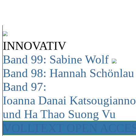
INNOVATIV
Band 99: Sabine Wolf
Band 98: Hannah Schönla
Band 97:
Ioanna Danai Katsougiann
und Ha Thao Suong Vu
VOLLTEXT OPEN ACCE