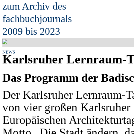
zum Archiv des
fach
b
uchjournals
2009 bis 2023
NEWS
Karlsruher Lernraum-T
Das Programm der Badisc
Der Karlsruher Lernraum-Ta
von vier großen Karlsruher
Europäischen Architekturtag
Motto „Die Stadt ändern, d