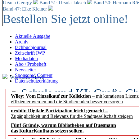
Ursula Georgy
Band 51: Ursula Jaksch
Band 50:
Hermann Rös
Band 47: Eike Kleiner
Bestellen Sie jetzt online!
Aktuelle Ausgabe
Archiv
fachbuchjournal
Zeitschrift IWP
Mediadaten
Abo / Probeheft
Newsletter
Sponsored Content
WEITERE NEWS
Datenschutzerklärung
Schule und KI: Große Ch
Wiley: Vom Einzelkauf zur Kollektion
– mit kuratierten Lizen
effizienter werden und die Studierenden besser versorgen
Voraussetzungen
nexbib: Digitale Partizipation leicht gemacht
–
Zugänglichkeit und Relevanz für die Stadtgesellschaft steigern
Erfolgreiches erstes Hal
Fünf Gründe, warum Bibliotheken auf Dussmann
Segment Research – Ausb
das KulturKaufhaus setzen sollten.