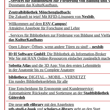
„Services für Bibliotheken zur Förderung von Bildung und Vi
angepasst
Dussmann das KulturKaufhaus.
Zentralbibliothek Mönchengladbach:
Wissenschaftskommunikati
Die Zukunft ist jetzt! Mit RFID-Lösungen von
Nexbib
.
Willkommen auf dem
ESV-Campus
!
konstruktiv!
Attraktive Angebote für Forschung und Lehre
„Services für Bibliotheken zur Förderung von Bildung und Vielfa
Mohr Siebeck übernimmt
das KulturKaufhaus
Open Library: Öffnen, wenn andere Türen zu sind! –
nexbib
und die Zeitschrift für 
H+H Software GmbH
: Die Bibliothek als Information-Broker
Wie Sie mit HAN Online-Ressourcen einfacher zugänglich mach
Francke Attempto
Sobotta Atlas
und die 3D App: Von den ersten Lehrmitteln
in der Anatomie bis zu Complete Anatomy
EBSCO Information Servic
bibliotheca
: DIGITAL – MOBIL – VERNETZT
Recherchefunktionen in
Ein rundes Bibliothekserlebnis für alle
Eine Entscheidung für Ergonomie und Kundenservice:
Automatisierte Rückgabe und Sortierung an der
Stadtbibliothek
Sorbisches Institut neu 
Gütersloh
Geschichte und kulturell
Die neue
utb elibrary
mit den Angeboten
utb-studi-e-book
und
scholars-e-library
geht an den Start