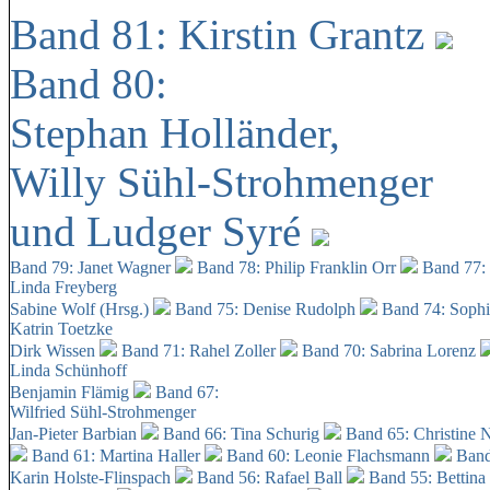
Band 81: Kirstin Grantz
Band 80:
Stephan Holländer,
Willy Sühl-Strohmenger
und Ludger Syré
Band 79: Janet Wagner
Band 78: Philip Franklin Orr
Band 77:
Linda Freyberg
Sabine Wolf (Hrsg.)
Band 75: Denise Rudolph
Band 74: Soph
Katrin Toetzke
Dirk Wissen
Band 71: Rahel Zoller
Band 70: Sabrina Lorenz
Linda Schünhoff
Benjamin Flämig
Band 67:
Wilfried Sühl-Strohmenger
Jan-Pieter Barbian
Band 66: Tina Schurig
Band 65: Christine 
Band 61: Martina Haller
Band 60:
Leonie Flachsmann
Band
Karin Holste-Flinspach
Band 56: Rafael Ball
Band 55: Bettina