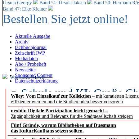
Ursula Georgy
Band 51: Ursula Jaksch
Band 50:
Hermann Rös
Band 47: Eike Kleiner
Bestellen Sie jetzt online!
Aktuelle Ausgabe
Archiv
fachbuchjournal
Zeitschrift IWP
Mediadaten
Abo / Probeheft
Newsletter
Sponsored Content
WEITERE NEWS
Datenschutzerklärung
Schule und KI: Große Ch
Wiley: Vom Einzelkauf zur Kollektion
– mit kuratierten Lizen
effizienter werden und die Studierenden besser versorgen
Voraussetzungen
nexbib: Digitale Partizipation leicht gemacht
–
Zugänglichkeit und Relevanz für die Stadtgesellschaft steigern
Erfolgreiches erstes Hal
Fünf Gründe, warum Bibliotheken auf Dussmann
Segment Research – Ausb
das KulturKaufhaus setzen sollten.