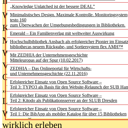
In der Ausgabe
06/2026
(August 20
„Knowledge Unlatched ist der bessere DEAL”
Was Hochschul­bibliotheken von i
Minimalistisches Design. Maximale Kontrolle. Monitoringsystem
testo 160
zum Überwachen der Umgebungsbedingungen in Bibliotheken.
Kinder in der digitalen Welt
Emerald – Ein Familienverlag mit weltweiter Auswirkung
Metadaten als Infrastruktur
Hochschulbibliothek Ansbach als erfolgreicher Pionier im Einsat
bibliothecas neuem Rückgabe- und Sortiersystem flex AMH™
Wenn Bots katalogisieren
Mit ZEDHIA der Unternehmensgeschichte
Mitteleuropas auf der Spur (10.02.2017)
Von Abschlusskleidern bis
ZEDHIA – Das Onlineportal für Wirtschafts-
und Unternehmensgeschichte (22.11.2016)
Geisterjagd-Ausrüstung in der
Erfolgreicher Einsatz von Open Source Software –
„Library of Things“ unterwegs
Teil 3: TYPO3 als Basis für den Website-Relaunch der SUB Ha
Erfolgreicher Einsatz von Open Source Software –
Lesen als Infrastrukturaufgabe
Teil 2: Kitodo als Publikationsserver an der SLUB Dresden
Erfolgreicher Einsatz von Open Source Software –
Wie Jugendliche Social Media
Teil 1: Die BibApp als mobiler Katalog für über 15 Bibliotheken
wirklich erleben