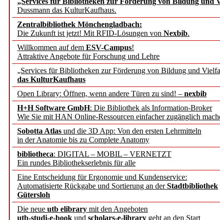
„Services für Bibliotheken zur Förderung von Bildung und Vi
angepasst
Dussmann das KulturKaufhaus.
Zentralbibliothek Mönchengladbach:
Wissenschaftskommunikati
Die Zukunft ist jetzt! Mit RFID-Lösungen von
Nexbib
.
Willkommen auf dem
ESV-Campus
!
konstruktiv!
Attraktive Angebote für Forschung und Lehre
„Services für Bibliotheken zur Förderung von Bildung und Vielfa
Mohr Siebeck übernimmt
das KulturKaufhaus
Open Library: Öffnen, wenn andere Türen zu sind! –
nexbib
und die Zeitschrift für 
H+H Software GmbH
: Die Bibliothek als Information-Broker
Wie Sie mit HAN Online-Ressourcen einfacher zugänglich mach
Francke Attempto
Sobotta Atlas
und die 3D App: Von den ersten Lehrmitteln
in der Anatomie bis zu Complete Anatomy
EBSCO Information Servic
bibliotheca
: DIGITAL – MOBIL – VERNETZT
Recherchefunktionen in
Ein rundes Bibliothekserlebnis für alle
Eine Entscheidung für Ergonomie und Kundenservice:
Automatisierte Rückgabe und Sortierung an der
Stadtbibliothek
Sorbisches Institut neu 
Gütersloh
Geschichte und kulturell
Die neue
utb elibrary
mit den Angeboten
utb-studi-e-book
und
scholars-e-library
geht an den Start