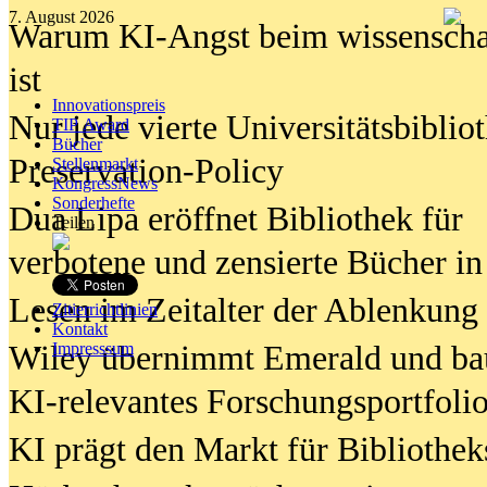
7. August 2026
Warum KI-Angst beim wissenschaft
ist
Innovationspreis
Nur jede vierte Universitätsbibliot
TIP Award
Bücher
Preservation-Policy
Stellenmarkt
KongressNews
Sonderhefte
Dua Lipa eröffnet Bibliothek für
Teilen
verbotene und zensierte Bücher in
Lesen im Zeitalter der Ablenkung
Zitierrichtlinien
Kontakt
Wiley übernimmt Emerald und ba
Impresssum
KI-relevantes Forschungsportfolio
KI prägt den Markt für Bibliothe