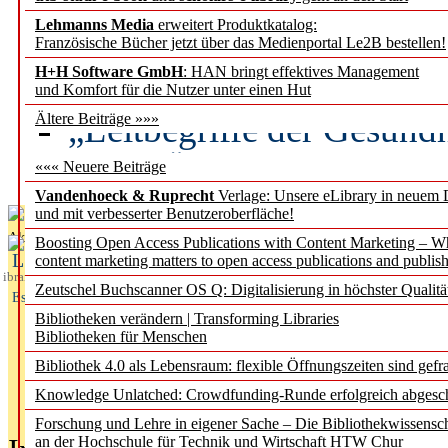
Lehmanns Media
erweitert Produktkatalog:
Künstliche Intelligenz a
Französische Bücher jetzt über das Medienportal Le2B bestellen!
besser zu verstehen
H+H Software GmbH
: HAN bringt effektives Management
und Komfort für die Nutzer unter einen Hut
„Leitbegriffe der Gesund
Ältere Beiträge »»»
des BIÖG erscheinen Ope
««« Neuere Beiträge
Vandenhoeck & Ruprecht
Verlage: Unsere eLibrary in neuem 
und mit verbesserter Benutzeroberfläche!
Aktuelles aus
Boosting Open Access Publications with Content Marketing – 
L
content marketing matters to open access publications and publish
ibrary
Zeutschel Buchscanner OS Q: Digitalisierung in höchster Qualitä
Essentials
Bibliotheken verändern | Transforming Libraries
Bibliotheken für Menschen
Bibliothek 4.0 als Lebensraum: flexible Öffnungszeiten sind gefra
Knowledge Unlatched: Crowdfunding-Runde erfolgreich abgesc
Forschung und Lehre in eigener Sache – Die Bibliothekwissensc
an der Hochschule für Technik und Wirtschaft HTW Chur