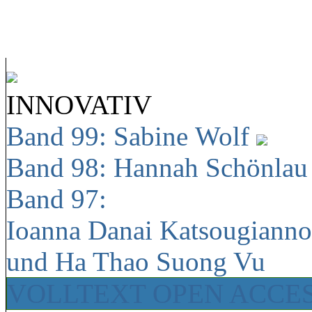
INNOVATIV
Band 99: Sabine Wolf
Band 98: Hannah Schönla
Band 97:
Ioanna Danai Katsougiann
und Ha Thao Suong Vu
VOLLTEXT OPEN ACCE