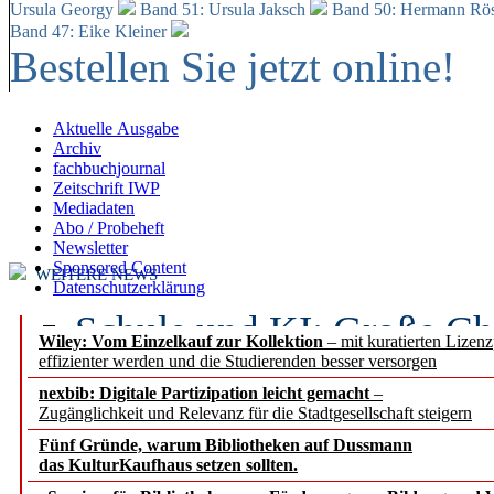
Ursula Georgy
Band 51: Ursula Jaksch
Band 50:
Hermann Rös
Band 47: Eike Kleiner
Bestellen Sie jetzt online!
Aktuelle Ausgabe
Archiv
fachbuchjournal
Zeitschrift IWP
Mediadaten
Abo / Probeheft
Newsletter
Sponsored Content
WEITERE NEWS
Datenschutzerklärung
Schule und KI: Große Ch
Wiley: Vom Einzelkauf zur Kollektion
– mit kuratierten Lizen
effizienter werden und die Studierenden besser versorgen
Voraussetzungen
nexbib: Digitale Partizipation leicht gemacht
–
Zugänglichkeit und Relevanz für die Stadtgesellschaft steigern
Erfolgreiches erstes Hal
Fünf Gründe, warum Bibliotheken auf Dussmann
Segment Research – Ausb
das KulturKaufhaus setzen sollten.