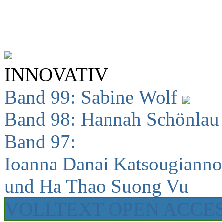
INNOVATIV
Band 99: Sabine Wolf
Band 98: Hannah Schönla
Band 97:
Ioanna Danai Katsougiann
und Ha Thao Suong Vu
VOLLTEXT OPEN ACCE