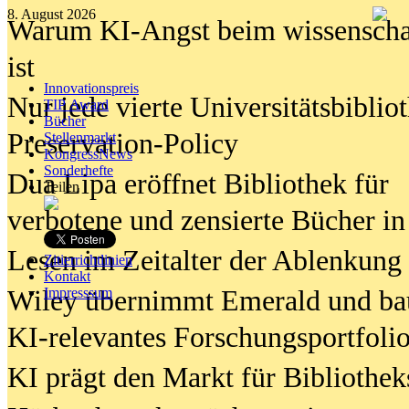
8. August 2026
Warum KI-Angst beim wissenschaft
ist
Innovationspreis
Nur jede vierte Universitätsbibliot
TIP Award
Bücher
Preservation-Policy
Stellenmarkt
KongressNews
Sonderhefte
Dua Lipa eröffnet Bibliothek für
Teilen
verbotene und zensierte Bücher in
Lesen im Zeitalter der Ablenkung
Zitierrichtlinien
Kontakt
Wiley übernimmt Emerald und ba
Impresssum
KI-relevantes Forschungsportfolio
KI prägt den Markt für Bibliothe