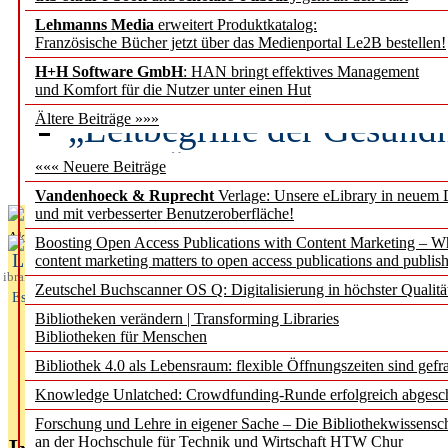
Lehmanns Media
erweitert Produktkatalog:
Künstliche Intelligenz a
Französische Bücher jetzt über das Medienportal Le2B bestellen!
besser zu verstehen
H+H Software GmbH
: HAN bringt effektives Management
und Komfort für die Nutzer unter einen Hut
„Leitbegriffe der Gesund
Ältere Beiträge »»»
des BIÖG erscheinen Ope
««« Neuere Beiträge
Vandenhoeck & Ruprecht
Verlage: Unsere eLibrary in neuem 
und mit verbesserter Benutzeroberfläche!
Aktuelles aus
Boosting Open Access Publications with Content Marketing – 
L
content marketing matters to open access publications and publish
ibrary
Zeutschel Buchscanner OS Q: Digitalisierung in höchster Qualitä
Essentials
Bibliotheken verändern | Transforming Libraries
Bibliotheken für Menschen
Bibliothek 4.0 als Lebensraum: flexible Öffnungszeiten sind gefra
Knowledge Unlatched: Crowdfunding-Runde erfolgreich abgesc
Forschung und Lehre in eigener Sache – Die Bibliothekwissensc
an der Hochschule für Technik und Wirtschaft HTW Chur