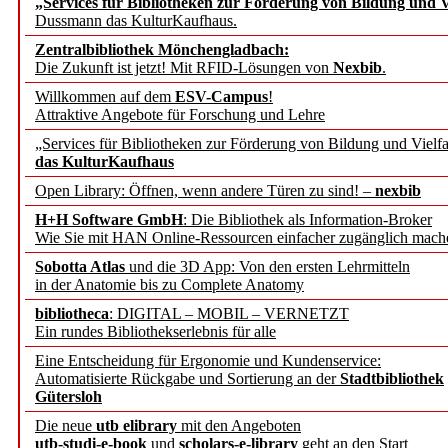
„Services für Bibliotheken zur Förderung von Bildung und Vi
angepasst
Dussmann das KulturKaufhaus.
Zentralbibliothek Mönchengladbach:
Wissenschaftskommunikati
Die Zukunft ist jetzt! Mit RFID-Lösungen von
Nexbib
.
Willkommen auf dem
ESV-Campus
!
konstruktiv!
Attraktive Angebote für Forschung und Lehre
„Services für Bibliotheken zur Förderung von Bildung und Vielfa
Mohr Siebeck übernimmt
das KulturKaufhaus
Open Library: Öffnen, wenn andere Türen zu sind! –
nexbib
und die Zeitschrift für 
H+H Software GmbH
: Die Bibliothek als Information-Broker
Wie Sie mit HAN Online-Ressourcen einfacher zugänglich mach
Francke Attempto
Sobotta Atlas
und die 3D App: Von den ersten Lehrmitteln
in der Anatomie bis zu Complete Anatomy
EBSCO Information Servic
bibliotheca
: DIGITAL – MOBIL – VERNETZT
Recherchefunktionen in
Ein rundes Bibliothekserlebnis für alle
Eine Entscheidung für Ergonomie und Kundenservice:
Automatisierte Rückgabe und Sortierung an der
Stadtbibliothek
Sorbisches Institut neu 
Gütersloh
Geschichte und kulturell
Die neue
utb elibrary
mit den Angeboten
utb-studi-e-book
und
scholars-e-library
geht an den Start