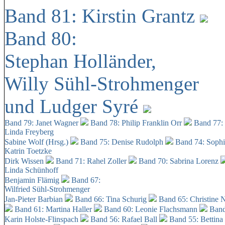
Band 81: Kirstin Grantz
Band 80:
Stephan Holländer,
Willy Sühl-Strohmenger
und Ludger Syré
Band 79: Janet Wagner
Band 78: Philip Franklin Orr
Band 77:
Linda Freyberg
Sabine Wolf (Hrsg.)
Band 75: Denise Rudolph
Band 74: Soph
Katrin Toetzke
Dirk Wissen
Band 71: Rahel Zoller
Band 70: Sabrina Lorenz
Linda Schünhoff
Benjamin Flämig
Band 67:
Wilfried Sühl-Strohmenger
Jan-Pieter Barbian
Band 66: Tina Schurig
Band 65: Christine 
Band 61: Martina Haller
Band 60:
Leonie Flachsmann
Band
Karin Holste-Flinspach
Band 56: Rafael Ball
Band 55: Bettina