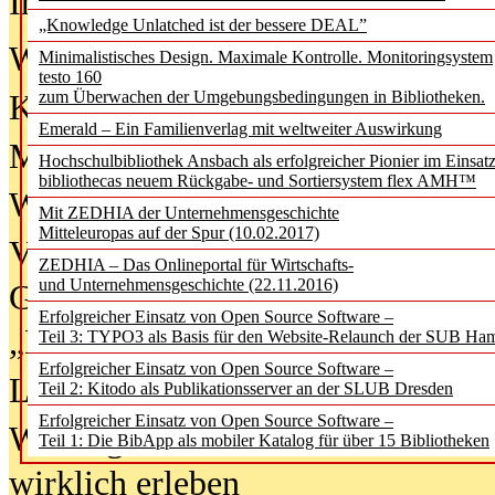
In der Ausgabe
06/2026
(August 20
„Knowledge Unlatched ist der bessere DEAL”
Was Hochschul­bibliotheken von i
Minimalistisches Design. Maximale Kontrolle. Monitoringsystem
testo 160
zum Überwachen der Umgebungsbedingungen in Bibliotheken.
Kinder in der digitalen Welt
Emerald – Ein Familienverlag mit weltweiter Auswirkung
Metadaten als Infrastruktur
Hochschulbibliothek Ansbach als erfolgreicher Pionier im Einsat
bibliothecas neuem Rückgabe- und Sortiersystem flex AMH™
Wenn Bots katalogisieren
Mit ZEDHIA der Unternehmensgeschichte
Mitteleuropas auf der Spur (10.02.2017)
Von Abschlusskleidern bis
ZEDHIA – Das Onlineportal für Wirtschafts-
und Unternehmensgeschichte (22.11.2016)
Geisterjagd-Ausrüstung in der
Erfolgreicher Einsatz von Open Source Software –
„Library of Things“ unterwegs
Teil 3: TYPO3 als Basis für den Website-Relaunch der SUB Ha
Erfolgreicher Einsatz von Open Source Software –
Lesen als Infrastrukturaufgabe
Teil 2: Kitodo als Publikationsserver an der SLUB Dresden
Erfolgreicher Einsatz von Open Source Software –
Wie Jugendliche Social Media
Teil 1: Die BibApp als mobiler Katalog für über 15 Bibliotheken
wirklich erleben