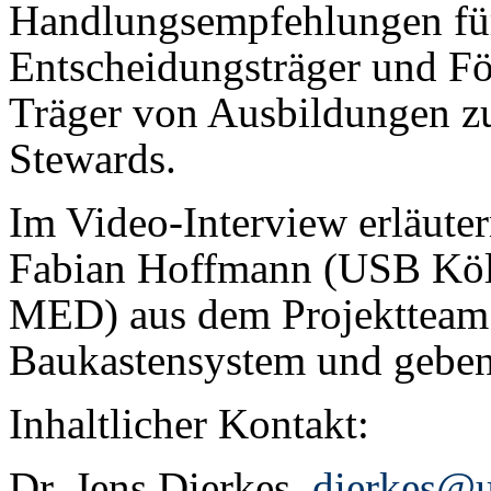
Handlungsempfehlungen für
Entscheidungsträger und För
Träger von Ausbildungen zu
Stewards.
Im Video-Interview erläute
Fabian Hoffmann (USB Köl
MED) aus dem Projektteam 
Baukastensystem und geben E
Inhaltlicher Kontakt:
Dr. Jens Dierkes,
dierkes@u