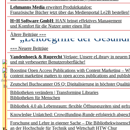
Lehmanns Media
erweitert Produktkatalog:
Künstliche Intelligenz a
Französische Bücher jetzt über das Medienportal Le2B bestellen!
besser zu verstehen
H+H Software GmbH
: HAN bringt effektives Management
und Komfort für die Nutzer unter einen Hut
„Leitbegriffe der Gesund
Ältere Beiträge »»»
des BIÖG erscheinen Ope
««« Neuere Beiträge
Vandenhoeck & Ruprecht
Verlage: Unsere eLibrary in neuem 
und mit verbesserter Benutzeroberfläche!
Aktuelles aus
Boosting Open Access Publications with Content Marketing – 
L
content marketing matters to open access publications and publish
ibrary
Zeutschel Buchscanner OS Q: Digitalisierung in höchster Qualitä
Essentials
Bibliotheken verändern | Transforming Libraries
Bibliotheken für Menschen
Bibliothek 4.0 als Lebensraum: flexible Öffnungszeiten sind gefra
Knowledge Unlatched: Crowdfunding-Runde erfolgreich abgesc
Forschung und Lehre in eigener Sache – Die Bibliothekwissensc
an der Hochschule für Technik und Wirtschaft HTW Chur