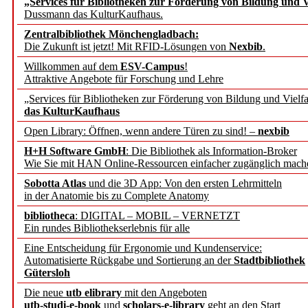
„Services für Bibliotheken zur Förderung von Bildung und Vi
angepasst
Dussmann das KulturKaufhaus.
Zentralbibliothek Mönchengladbach:
Wissenschaftskommunikati
Die Zukunft ist jetzt! Mit RFID-Lösungen von
Nexbib
.
Willkommen auf dem
ESV-Campus
!
konstruktiv!
Attraktive Angebote für Forschung und Lehre
„Services für Bibliotheken zur Förderung von Bildung und Vielfa
Mohr Siebeck übernimmt
das KulturKaufhaus
Open Library: Öffnen, wenn andere Türen zu sind! –
nexbib
und die Zeitschrift für 
H+H Software GmbH
: Die Bibliothek als Information-Broker
Wie Sie mit HAN Online-Ressourcen einfacher zugänglich mach
Francke Attempto
Sobotta Atlas
und die 3D App: Von den ersten Lehrmitteln
in der Anatomie bis zu Complete Anatomy
EBSCO Information Servic
bibliotheca
: DIGITAL – MOBIL – VERNETZT
Recherchefunktionen in
Ein rundes Bibliothekserlebnis für alle
Eine Entscheidung für Ergonomie und Kundenservice:
Automatisierte Rückgabe und Sortierung an der
Stadtbibliothek
Sorbisches Institut neu 
Gütersloh
Geschichte und kulturell
Die neue
utb elibrary
mit den Angeboten
utb-studi-e-book
und
scholars-e-library
geht an den Start