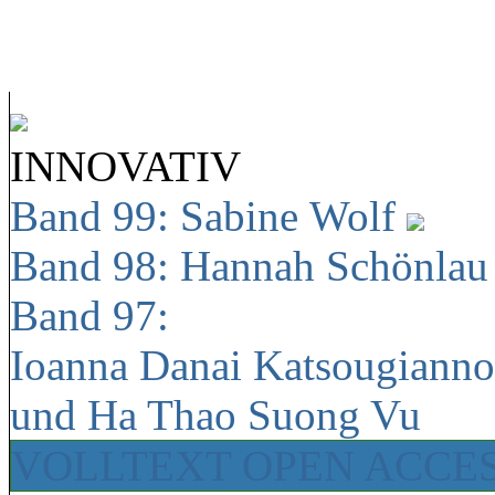
INNOVATIV
Band 99: Sabine Wolf
Band 98: Hannah Schönla
Band 97:
Ioanna Danai Katsougiann
und Ha Thao Suong Vu
VOLLTEXT OPEN ACCE