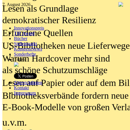
7. August 2026
Lesen als Grundlage
demokratischer Resilienz
Innovationspreis
Erfundene Quellen
TIP Award
Bücher
US-Bibliotheken neue Lieferwege
Stellenmarkt
KongressNews
Sonderhefte
Warum Hardcover mehr sind
Teilen
als schöne Schutzumschläge
Lesen auf Papier oder auf dem Bi
Zitierrichtlinien
Kontakt
Bibliotheksverbände fordern neue
Impresssum
E-Book-Modelle von großen Verl
u.v.m.