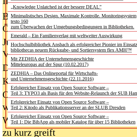
In der Ausgabe
05/2026
(Juni/Juli
„Knowledge Unlatched ist der bessere DEAL”
Bürgerforum fordert mehr Medienb
Minimalistisches Design. Maximale Kontrolle. Monitoringsystem
testo 160
Öffentlichkeit
zum Überwachen der Umgebungsbedingungen in Bibliotheken.
Emerald – Ein Familienverlag mit weltweiter Auswirkung
Jugendliche wollen besseren Schut
Hochschulbibliothek Ansbach als erfolgreicher Pionier im Einsat
bibliothecas neuem Rückgabe- und Sortiersystem flex AMH™
Verbote
Mit ZEDHIA der Unternehmensgeschichte
Mitteleuropas auf der Spur (10.02.2017)
Digitale Langzeit­archi­vierung br
ZEDHIA – Das Onlineportal für Wirtschafts-
KI-Chatbots werden Teil der wiss
und Unternehmensgeschichte (22.11.2016)
Erfolgreicher Einsatz von Open Source Software –
Offene Infrastrukturen für
Teil 3: TYPO3 als Basis für den Website-Relaunch der SUB Ha
Erfolgreicher Einsatz von Open Source Software –
wissenschaftliche Informationssy
Teil 2: Kitodo als Publikationsserver an der SLUB Dresden
Erfolgreicher Einsatz von Open Source Software –
Warum die Debatte über KI-Texte
Teil 1: Die BibApp als mobiler Katalog für über 15 Bibliotheken
zu kurz greift