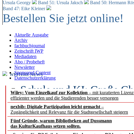
Ursula Georgy
Band 51: Ursula Jaksch
Band 50:
Hermann Rös
Band 47: Eike Kleiner
Bestellen Sie jetzt online!
Aktuelle Ausgabe
Archiv
fachbuchjournal
Zeitschrift IWP
Mediadaten
Abo / Probeheft
Newsletter
Sponsored Content
WEITERE NEWS
Datenschutzerklärung
Schule und KI: Große Ch
Wiley: Vom Einzelkauf zur Kollektion
– mit kuratierten Lizen
effizienter werden und die Studierenden besser versorgen
Voraussetzungen
nexbib: Digitale Partizipation leicht gemacht
–
Zugänglichkeit und Relevanz für die Stadtgesellschaft steigern
Erfolgreiches erstes Hal
Fünf Gründe, warum Bibliotheken auf Dussmann
Segment Research – Ausb
das KulturKaufhaus setzen sollten.