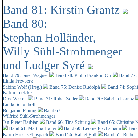
Band 81: Kirstin Grantz
Band 80:
Stephan Holländer,
Willy Sühl-Strohmenger
und Ludger Syré
Band 79: Janet Wagner
Band 78: Philip Franklin Orr
Band 77:
Linda Freyberg
Sabine Wolf (Hrsg.)
Band 75: Denise Rudolph
Band 74: Soph
Katrin Toetzke
Dirk Wissen
Band 71: Rahel Zoller
Band 70: Sabrina Lorenz
Linda Schünhoff
Benjamin Flämig
Band 67:
Wilfried Sühl-Strohmenger
Jan-Pieter Barbian
Band 66: Tina Schurig
Band 65: Christine 
Band 61: Martina Haller
Band 60:
Leonie Flachsmann
Band
Karin Holste-Flinspach
Band 56: Rafael Ball
Band 55: Bettina