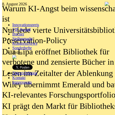
8. August 2026
Warum KI-Angst beim wissenschaft
ist
Innovationspreis
Nur jede vierte Universitätsbibliot
TIP Award
Bücher
Preservation-Policy
Stellenmarkt
KongressNews
Sonderhefte
Dua Lipa eröffnet Bibliothek für
Teilen
verbotene und zensierte Bücher in
Lesen im Zeitalter der Ablenkung
Zitierrichtlinien
Kontakt
Wiley übernimmt Emerald und ba
Impresssum
KI-relevantes Forschungsportfolio
KI prägt den Markt für Bibliothe