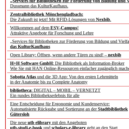
„Services für Bibliotheken zur Förderung von Bildung und Vi
angepasst
Dussmann das KulturKaufhaus.
Zentralbibliothek Mönchengladbach:
Wissenschaftskommunikati
Die Zukunft ist jetzt! Mit RFID-Lösungen von
Nexbib
.
Willkommen auf dem
ESV-Campus
!
konstruktiv!
Attraktive Angebote für Forschung und Lehre
„Services für Bibliotheken zur Förderung von Bildung und Vielfa
Mohr Siebeck übernimmt
das KulturKaufhaus
Open Library: Öffnen, wenn andere Türen zu sind! –
nexbib
und die Zeitschrift für 
H+H Software GmbH
: Die Bibliothek als Information-Broker
Wie Sie mit HAN Online-Ressourcen einfacher zugänglich mach
Francke Attempto
Sobotta Atlas
und die 3D App: Von den ersten Lehrmitteln
in der Anatomie bis zu Complete Anatomy
EBSCO Information Servic
bibliotheca
: DIGITAL – MOBIL – VERNETZT
Recherchefunktionen in
Ein rundes Bibliothekserlebnis für alle
Eine Entscheidung für Ergonomie und Kundenservice:
Automatisierte Rückgabe und Sortierung an der
Stadtbibliothek
Sorbisches Institut neu 
Gütersloh
Geschichte und kulturell
Die neue
utb elibrary
mit den Angeboten
utb-studi-e-book
und
scholars-e-library
geht an den Start