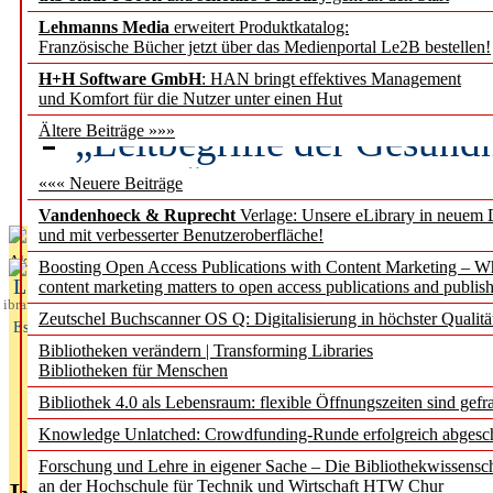
Lehmanns Media
erweitert Produktkatalog:
Künstliche Intelligenz a
Französische Bücher jetzt über das Medienportal Le2B bestellen!
besser zu verstehen
H+H Software GmbH
: HAN bringt effektives Management
und Komfort für die Nutzer unter einen Hut
„Leitbegriffe der Gesund
Ältere Beiträge »»»
des BIÖG erscheinen Ope
««« Neuere Beiträge
Vandenhoeck & Ruprecht
Verlage: Unsere eLibrary in neuem 
und mit verbesserter Benutzeroberfläche!
Aktuelles aus
Boosting Open Access Publications with Content Marketing – 
L
content marketing matters to open access publications and publish
ibrary
Zeutschel Buchscanner OS Q: Digitalisierung in höchster Qualitä
Essentials
Bibliotheken verändern | Transforming Libraries
Bibliotheken für Menschen
Bibliothek 4.0 als Lebensraum: flexible Öffnungszeiten sind gefra
Knowledge Unlatched: Crowdfunding-Runde erfolgreich abgesc
Forschung und Lehre in eigener Sache – Die Bibliothekwissensc
an der Hochschule für Technik und Wirtschaft HTW Chur