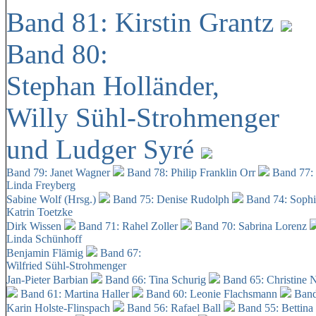
Band 81: Kirstin Grantz
Band 80:
Stephan Holländer,
Willy Sühl-Strohmenger
und Ludger Syré
Band 79: Janet Wagner
Band 78: Philip Franklin Orr
Band 77:
Linda Freyberg
Sabine Wolf (Hrsg.)
Band 75: Denise Rudolph
Band 74: Soph
Katrin Toetzke
Dirk Wissen
Band 71: Rahel Zoller
Band 70: Sabrina Lorenz
Linda Schünhoff
Benjamin Flämig
Band 67:
Wilfried Sühl-Strohmenger
Jan-Pieter Barbian
Band 66: Tina Schurig
Band 65: Christine 
Band 61: Martina Haller
Band 60:
Leonie Flachsmann
Band
Karin Holste-Flinspach
Band 56: Rafael Ball
Band 55: Bettina