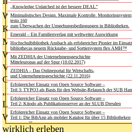
In der Ausgabe
06/2026
(August 20
„Knowledge Unlatched ist der bessere DEAL”
Was Hochschul­bibliotheken von i
Minimalistisches Design. Maximale Kontrolle. Monitoringsystem
testo 160
zum Überwachen der Umgebungsbedingungen in Bibliotheken.
Kinder in der digitalen Welt
Emerald – Ein Familienverlag mit weltweiter Auswirkung
Metadaten als Infrastruktur
Hochschulbibliothek Ansbach als erfolgreicher Pionier im Einsat
bibliothecas neuem Rückgabe- und Sortiersystem flex AMH™
Wenn Bots katalogisieren
Mit ZEDHIA der Unternehmensgeschichte
Mitteleuropas auf der Spur (10.02.2017)
Von Abschlusskleidern bis
ZEDHIA – Das Onlineportal für Wirtschafts-
und Unternehmensgeschichte (22.11.2016)
Geisterjagd-Ausrüstung in der
Erfolgreicher Einsatz von Open Source Software –
„Library of Things“ unterwegs
Teil 3: TYPO3 als Basis für den Website-Relaunch der SUB Ha
Erfolgreicher Einsatz von Open Source Software –
Lesen als Infrastrukturaufgabe
Teil 2: Kitodo als Publikationsserver an der SLUB Dresden
Erfolgreicher Einsatz von Open Source Software –
Wie Jugendliche Social Media
Teil 1: Die BibApp als mobiler Katalog für über 15 Bibliotheken
wirklich erleben