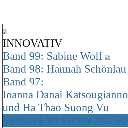
INNOVATIV
Band 99: Sabine Wolf
Band 98: Hannah Schönla
Band 97:
Ioanna Danai Katsougiann
und Ha Thao Suong Vu
VOLLTEXT OPEN ACCE