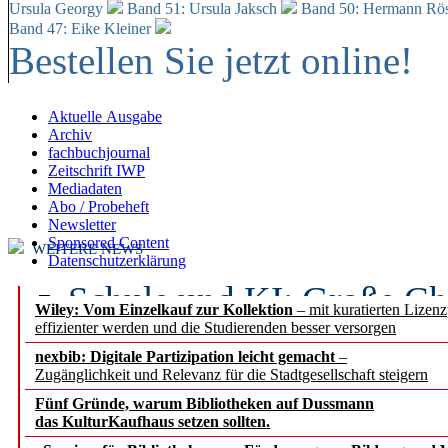
Ursula Georgy
Band 51: Ursula Jaksch
Band 50:
Hermann Rös
Band 47: Eike Kleiner
Bestellen Sie jetzt online!
Aktuelle Ausgabe
Archiv
fachbuchjournal
Zeitschrift IWP
Mediadaten
Abo / Probeheft
Newsletter
Sponsored Content
WEITERE NEWS
Datenschutzerklärung
Schule und KI: Große Ch
Wiley: Vom Einzelkauf zur Kollektion
– mit kuratierten Lizen
effizienter werden und die Studierenden besser versorgen
Voraussetzungen
nexbib: Digitale Partizipation leicht gemacht
–
Zugänglichkeit und Relevanz für die Stadtgesellschaft steigern
Erfolgreiches erstes Hal
Fünf Gründe, warum Bibliotheken auf Dussmann
Segment Research – Ausb
das KulturKaufhaus setzen sollten.