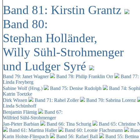
Band 81: Kirstin Grantz
Band 80:
Stephan Holländer,
Willy Sühl-Strohmenger
und Ludger Syré
Band 79: Janet Wagner
Band 78: Philip Franklin Orr
Band 77:
Linda Freyberg
Sabine Wolf (Hrsg.)
Band 75: Denise Rudolph
Band 74: Soph
Katrin Toetzke
Dirk Wissen
Band 71: Rahel Zoller
Band 70: Sabrina Lorenz
Linda Schünhoff
Benjamin Flämig
Band 67:
Wilfried Sühl-Strohmenger
Jan-Pieter Barbian
Band 66: Tina Schurig
Band 65: Christine 
Band 61: Martina Haller
Band 60:
Leonie Flachsmann
Band
Karin Holste-Flinspach
Band 56: Rafael Ball
Band 55: Bettina