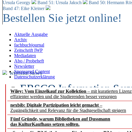
Ursula Georgy
Band 51: Ursula Jaksch
Band 50:
Hermann Rös
Band 47: Eike Kleiner
Bestellen Sie jetzt online!
Aktuelle Ausgabe
Archiv
fachbuchjournal
Zeitschrift IWP
Mediadaten
Abo / Probeheft
Newsletter
Sponsored Content
WEITERE NEWS
Datenschutzerklärung
EBSCO Information Servic
Wiley: Vom Einzelkauf zur Kollektion
– mit kuratierten Lizen
effizienter werden und die Studierenden besser versorgen
Recherchefunktionen in
nexbib: Digitale Partizipation leicht gemacht
–
Zugänglichkeit und Relevanz für die Stadtgesellschaft steigern
Sorbisches Institut neu 
Fünf Gründe, warum Bibliotheken auf Dussmann
Geschichte und kulturell
das KulturKaufhaus setzen sollten.