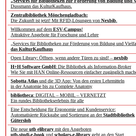
„Services für Bibliotheken zur Förderung von Bildung und Vi
Dussmann das KulturKaufhaus.
Künstliche Intelligenz a
Zentralbibliothek Mönchengladbach:
besser zu verstehen
Die Zukunft ist jetzt! Mit RFID-Lösungen von
Nexbib
.
Willkommen auf dem
ESV-Campus
!
Attraktive Angebote für Forschung und Lehre
„Leitbegriffe der Gesund
„Services für Bibliotheken zur Förderung von Bildung und Vielfa
des BIÖG erscheinen Ope
das KulturKaufhaus
Open Library: Öffnen, wenn andere Türen zu sind! –
nexbib
Forschungsdateninfrastru
H+H Software GmbH
: Die Bibliothek als Information-Broker
Wie Sie mit HAN Online-Ressourcen einfacher zugänglich mach
jedem Experiment
Sobotta Atlas
und die 3D App: Von den ersten Lehrmitteln
in der Anatomie bis zu Complete Anatomy
DFG setzt Förderung des
bibliotheca
: DIGITAL – MOBIL – VERNETZT
Ein rundes Bibliothekserlebnis für alle
FAIRmat fort
Eine Entscheidung für Ergonomie und Kundenservice:
Automatisierte Rückgabe und Sortierung an der
Stadtbibliothek
Bayerns digitale Schatzk
Gütersloh
Die neue
utb elibrary
mit den Angeboten
Schulwandbilder aus Wür
utb-studi-e-book
und
scholars-e-library
geht an den Start