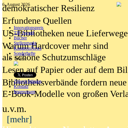
6. August 2026
demokratischer Resilienz
Erfundene Quellen
Innovationspreis
US-Bibliotheken neue Lieferwege
TIP Award
Bücher
Stellenmarkt
Warum Hardcover mehr sind
KongressNews
Sonderhefte
als schöne Schutzumschläge
Teilen
Lesen auf Papier oder auf dem Bi
Bibliotheksverbände fordern neue
Zitierrichtlinien
Kontakt
E-Book-Modelle von großen Verl
Impresssum
u.v.m.
[mehr]