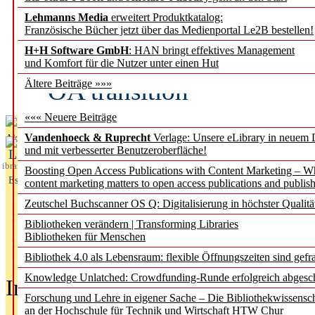
Lehmanns Media
erweitert Produktkatalog:
Fifth Open Access Repor
Französische Bücher jetzt über das Medienportal Le2B bestellen!
H+H Software GmbH
: HAN bringt effektives Management
transformative agreements
und Komfort für die Nutzer unter einen Hut
OA transition
Ältere Beiträge »»»
««« Neuere Beiträge
Vandenhoeck & Ruprecht
Verlage: Unsere eLibrary in neuem 
Aktuelles aus
und mit verbesserter Benutzeroberfläche!
L
ibrary
Boosting Open Access Publications with Content Marketing – 
Essentials
content marketing matters to open access publications and publish
Zeutschel Buchscanner OS Q: Digitalisierung in höchster Qualitä
Bibliotheken verändern | Transforming Libraries
Bibliotheken für Menschen
Bibliothek 4.0 als Lebensraum: flexible Öffnungszeiten sind gefra
Knowledge Unlatched: Crowdfunding-Runde erfolgreich abgesc
In der Ausgabe
05/2026
(Juni/Juli
Forschung und Lehre in eigener Sache – Die Bibliothekwissensc
an der Hochschule für Technik und Wirtschaft HTW Chur