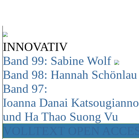
INNOVATIV
Band 99: Sabine Wolf
Band 98: Hannah Schönla
Band 97:
Ioanna Danai Katsougiann
und Ha Thao Suong Vu
VOLLTEXT OPEN ACCE