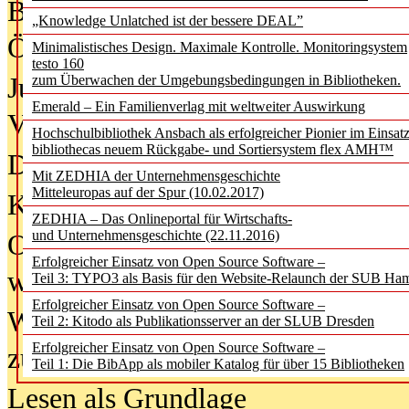
Bürgerforum fordert mehr Medienb
„Knowledge Unlatched ist der bessere DEAL”
Öffentlichkeit
Minimalistisches Design. Maximale Kontrolle. Monitoringsystem
testo 160
Jugendliche wollen besseren Schut
zum Überwachen der Umgebungsbedingungen in Bibliotheken.
Emerald – Ein Familienverlag mit weltweiter Auswirkung
Verbote
Hochschulbibliothek Ansbach als erfolgreicher Pionier im Einsat
bibliothecas neuem Rückgabe- und Sortiersystem flex AMH™
Digitale Langzeit­archi­vierung br
Mit ZEDHIA der Unternehmensgeschichte
Mitteleuropas auf der Spur (10.02.2017)
KI-Chatbots werden Teil der wiss
ZEDHIA – Das Onlineportal für Wirtschafts-
und Unternehmensgeschichte (22.11.2016)
Offene Infrastrukturen für
Erfolgreicher Einsatz von Open Source Software –
wissenschaftliche Informationssy
Teil 3: TYPO3 als Basis für den Website-Relaunch der SUB Ha
Erfolgreicher Einsatz von Open Source Software –
Warum die Debatte über KI-Texte
Teil 2: Kitodo als Publikationsserver an der SLUB Dresden
Erfolgreicher Einsatz von Open Source Software –
zu kurz greift
Teil 1: Die BibApp als mobiler Katalog für über 15 Bibliotheken
Lesen als Grundlage