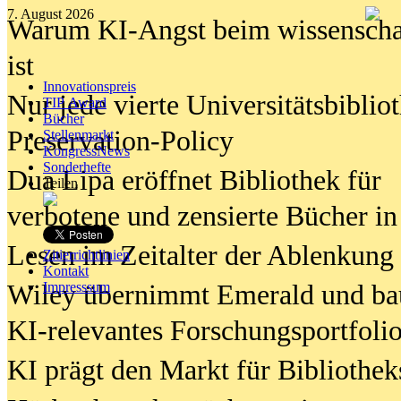
7. August 2026
Warum KI-Angst beim wissenschaft
ist
Innovationspreis
Nur jede vierte Universitätsbibliot
TIP Award
Bücher
Preservation-Policy
Stellenmarkt
KongressNews
Sonderhefte
Dua Lipa eröffnet Bibliothek für
Teilen
verbotene und zensierte Bücher in
Lesen im Zeitalter der Ablenkung
Zitierrichtlinien
Kontakt
Wiley übernimmt Emerald und ba
Impresssum
KI-relevantes Forschungsportfolio
KI prägt den Markt für Bibliothe