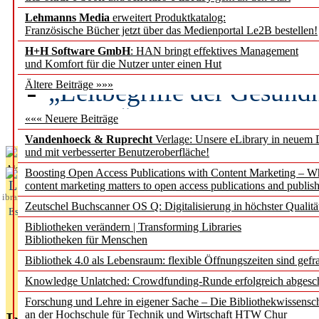
Lehmanns Media
erweitert Produktkatalog:
Künstliche Intelligenz a
Französische Bücher jetzt über das Medienportal Le2B bestellen!
besser zu verstehen
H+H Software GmbH
: HAN bringt effektives Management
und Komfort für die Nutzer unter einen Hut
„Leitbegriffe der Gesund
Ältere Beiträge »»»
des BIÖG erscheinen Ope
««« Neuere Beiträge
Vandenhoeck & Ruprecht
Verlage: Unsere eLibrary in neuem 
und mit verbesserter Benutzeroberfläche!
Aktuelles aus
Boosting Open Access Publications with Content Marketing – 
L
content marketing matters to open access publications and publish
ibrary
Zeutschel Buchscanner OS Q: Digitalisierung in höchster Qualitä
Essentials
Bibliotheken verändern | Transforming Libraries
Bibliotheken für Menschen
Bibliothek 4.0 als Lebensraum: flexible Öffnungszeiten sind gefra
Knowledge Unlatched: Crowdfunding-Runde erfolgreich abgesc
Forschung und Lehre in eigener Sache – Die Bibliothekwissensc
an der Hochschule für Technik und Wirtschaft HTW Chur