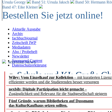
Ursula Georgy
Band 51: Ursula Jaksch
Band 50:
Hermann Rös
Band 47: Eike Kleiner
Bestellen Sie jetzt online!
Aktuelle Ausgabe
Archiv
fachbuchjournal
Zeitschrift IWP
Mediadaten
Abo / Probeheft
Newsletter
Sponsored Content
WEITERE NEWS
Datenschutzerklärung
Schule und KI: Große Ch
Wiley: Vom Einzelkauf zur Kollektion
– mit kuratierten Lizen
effizienter werden und die Studierenden besser versorgen
Voraussetzungen
nexbib: Digitale Partizipation leicht gemacht
–
Zugänglichkeit und Relevanz für die Stadtgesellschaft steigern
Erfolgreiches erstes Hal
Fünf Gründe, warum Bibliotheken auf Dussmann
Segment Research – Ausb
das KulturKaufhaus setzen sollten.