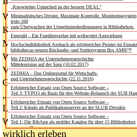
In der Ausgabe
06/2026
(August 20
„Knowledge Unlatched ist der bessere DEAL”
Was Hochschul­bibliotheken von i
Minimalistisches Design. Maximale Kontrolle. Monitoringsystem
testo 160
zum Überwachen der Umgebungsbedingungen in Bibliotheken.
Kinder in der digitalen Welt
Emerald – Ein Familienverlag mit weltweiter Auswirkung
Metadaten als Infrastruktur
Hochschulbibliothek Ansbach als erfolgreicher Pionier im Einsat
bibliothecas neuem Rückgabe- und Sortiersystem flex AMH™
Wenn Bots katalogisieren
Mit ZEDHIA der Unternehmensgeschichte
Mitteleuropas auf der Spur (10.02.2017)
Von Abschlusskleidern bis
ZEDHIA – Das Onlineportal für Wirtschafts-
und Unternehmensgeschichte (22.11.2016)
Geisterjagd-Ausrüstung in der
Erfolgreicher Einsatz von Open Source Software –
„Library of Things“ unterwegs
Teil 3: TYPO3 als Basis für den Website-Relaunch der SUB Ha
Erfolgreicher Einsatz von Open Source Software –
Lesen als Infrastrukturaufgabe
Teil 2: Kitodo als Publikationsserver an der SLUB Dresden
Erfolgreicher Einsatz von Open Source Software –
Wie Jugendliche Social Media
Teil 1: Die BibApp als mobiler Katalog für über 15 Bibliotheken
wirklich erleben