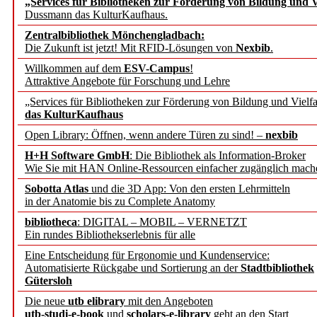
„Services für Bibliotheken zur Förderung von Bildung und Vi
angepasst
Dussmann das KulturKaufhaus.
Zentralbibliothek Mönchengladbach:
Wissenschaftskommunikati
Die Zukunft ist jetzt! Mit RFID-Lösungen von
Nexbib
.
Willkommen auf dem
ESV-Campus
!
konstruktiv!
Attraktive Angebote für Forschung und Lehre
„Services für Bibliotheken zur Förderung von Bildung und Vielfa
Mohr Siebeck übernimmt
das KulturKaufhaus
Open Library: Öffnen, wenn andere Türen zu sind! –
nexbib
und die Zeitschrift für 
H+H Software GmbH
: Die Bibliothek als Information-Broker
Wie Sie mit HAN Online-Ressourcen einfacher zugänglich mach
Francke Attempto
Sobotta Atlas
und die 3D App: Von den ersten Lehrmitteln
in der Anatomie bis zu Complete Anatomy
EBSCO Information Servic
bibliotheca
: DIGITAL – MOBIL – VERNETZT
Recherchefunktionen in
Ein rundes Bibliothekserlebnis für alle
Eine Entscheidung für Ergonomie und Kundenservice:
Automatisierte Rückgabe und Sortierung an der
Stadtbibliothek
Sorbisches Institut neu 
Gütersloh
Geschichte und kulturell
Die neue
utb elibrary
mit den Angeboten
utb-studi-e-book
und
scholars-e-library
geht an den Start