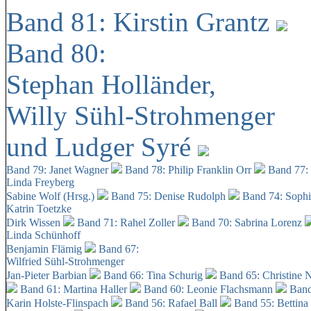
Band 81: Kirstin Grantz
Band 80:
Stephan Holländer,
Willy Sühl-Strohmenger
und Ludger Syré
Band 79: Janet Wagner
Band 78: Philip Franklin Orr
Band 77:
Linda Freyberg
Sabine Wolf (Hrsg.)
Band 75: Denise Rudolph
Band 74: Soph
Katrin Toetzke
Dirk Wissen
Band 71: Rahel Zoller
Band 70: Sabrina Lorenz
Linda Schünhoff
Benjamin Flämig
Band 67:
Wilfried Sühl-Strohmenger
Jan-Pieter Barbian
Band 66: Tina Schurig
Band 65: Christine 
Band 61: Martina Haller
Band 60:
Leonie Flachsmann
Band
Karin Holste-Flinspach
Band 56: Rafael Ball
Band 55: Bettina