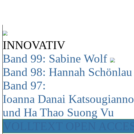
INNOVATIV
Band 99: Sabine Wolf
Band 98: Hannah Schönla
Band 97:
Ioanna Danai Katsougiann
und Ha Thao Suong Vu
VOLLTEXT OPEN ACCE