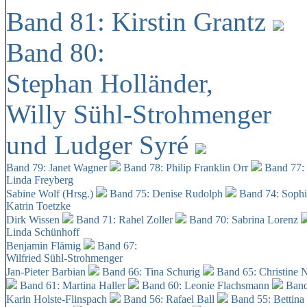
Band 81: Kirstin Grantz
Band 80:
Stephan Holländer,
Willy Sühl-Strohmenger
und Ludger Syré
Band 79: Janet Wagner
Band 78: Philip Franklin Orr
Band 77:
Linda Freyberg
Sabine Wolf (Hrsg.)
Band 75: Denise Rudolph
Band 74: Soph
Katrin Toetzke
Dirk Wissen
Band 71: Rahel Zoller
Band 70: Sabrina Lorenz
Linda Schünhoff
Benjamin Flämig
Band 67:
Wilfried Sühl-Strohmenger
Jan-Pieter Barbian
Band 66: Tina Schurig
Band 65: Christine 
Band 61: Martina Haller
Band 60:
Leonie Flachsmann
Band
Karin Holste-Flinspach
Band 56: Rafael Ball
Band 55: Bettina