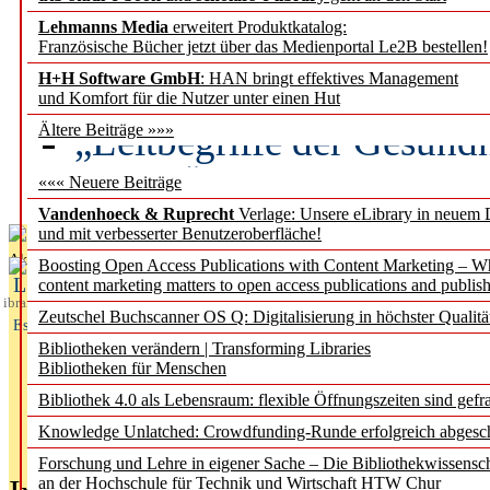
Lehmanns Media
erweitert Produktkatalog:
Künstliche Intelligenz a
Französische Bücher jetzt über das Medienportal Le2B bestellen!
besser zu verstehen
H+H Software GmbH
: HAN bringt effektives Management
und Komfort für die Nutzer unter einen Hut
„Leitbegriffe der Gesund
Ältere Beiträge »»»
des BIÖG erscheinen Ope
««« Neuere Beiträge
Vandenhoeck & Ruprecht
Verlage: Unsere eLibrary in neuem 
und mit verbesserter Benutzeroberfläche!
Aktuelles aus
Boosting Open Access Publications with Content Marketing – 
L
content marketing matters to open access publications and publish
ibrary
Zeutschel Buchscanner OS Q: Digitalisierung in höchster Qualitä
Essentials
Bibliotheken verändern | Transforming Libraries
Bibliotheken für Menschen
Bibliothek 4.0 als Lebensraum: flexible Öffnungszeiten sind gefra
Knowledge Unlatched: Crowdfunding-Runde erfolgreich abgesc
Forschung und Lehre in eigener Sache – Die Bibliothekwissensc
an der Hochschule für Technik und Wirtschaft HTW Chur