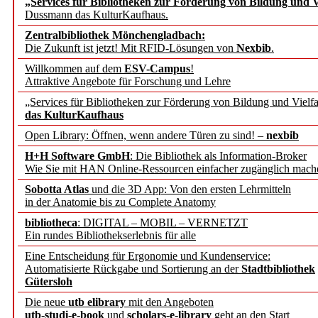
„Services für Bibliotheken zur Förderung von Bildung und Vi
angepasst
Dussmann das KulturKaufhaus.
Zentralbibliothek Mönchengladbach:
Wissenschaftskommunikati
Die Zukunft ist jetzt! Mit RFID-Lösungen von
Nexbib
.
Willkommen auf dem
ESV-Campus
!
konstruktiv!
Attraktive Angebote für Forschung und Lehre
„Services für Bibliotheken zur Förderung von Bildung und Vielfa
Mohr Siebeck übernimmt
das KulturKaufhaus
Open Library: Öffnen, wenn andere Türen zu sind! –
nexbib
und die Zeitschrift für 
H+H Software GmbH
: Die Bibliothek als Information-Broker
Wie Sie mit HAN Online-Ressourcen einfacher zugänglich mach
Francke Attempto
Sobotta Atlas
und die 3D App: Von den ersten Lehrmitteln
in der Anatomie bis zu Complete Anatomy
EBSCO Information Servic
bibliotheca
: DIGITAL – MOBIL – VERNETZT
Recherchefunktionen in
Ein rundes Bibliothekserlebnis für alle
Eine Entscheidung für Ergonomie und Kundenservice:
Automatisierte Rückgabe und Sortierung an der
Stadtbibliothek
Sorbisches Institut neu 
Gütersloh
Geschichte und kulturell
Die neue
utb elibrary
mit den Angeboten
utb-studi-e-book
und
scholars-e-library
geht an den Start