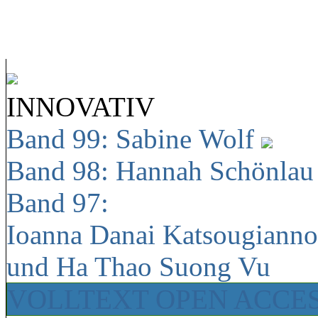
INNOVATIV
Band 99: Sabine Wolf
Band 98: Hannah Schönla
Band 97:
Ioanna Danai Katsougiann
und Ha Thao Suong Vu
VOLLTEXT OPEN ACCE