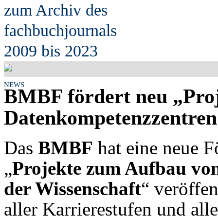
zum Archiv des
fach
b
uchjournals
2009 bis 2023
NEWS
BMBF fördert neu „Pro
Datenkompetenzzentren 
Das
BMBF
hat eine neue 
„
Projekte zum Aufbau vo
der Wissenschaft
“ veröffen
aller Karrierestufen und all