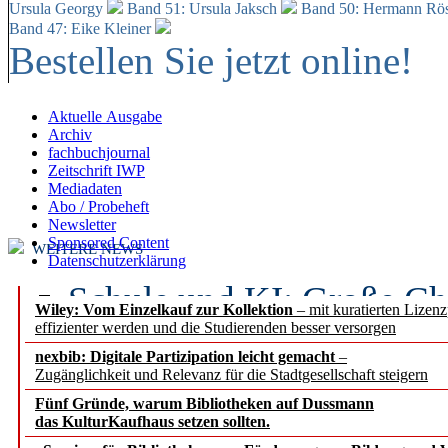
Ursula Georgy
Band 51: Ursula Jaksch
Band 50:
Hermann Rös
Band 47: Eike Kleiner
Bestellen Sie jetzt online!
Aktuelle Ausgabe
Archiv
fachbuchjournal
Zeitschrift IWP
Mediadaten
Abo / Probeheft
Newsletter
Sponsored Content
WEITERE NEWS
Datenschutzerklärung
Schule und KI: Große Ch
Wiley: Vom Einzelkauf zur Kollektion
– mit kuratierten Lizen
effizienter werden und die Studierenden besser versorgen
Voraussetzungen
nexbib: Digitale Partizipation leicht gemacht
–
Zugänglichkeit und Relevanz für die Stadtgesellschaft steigern
Erfolgreiches erstes Hal
Fünf Gründe, warum Bibliotheken auf Dussmann
Segment Research – Ausb
das KulturKaufhaus setzen sollten.