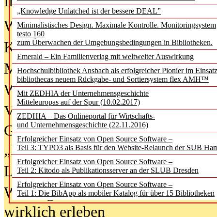
In der Ausgabe
06/2026
(August 20
„Knowledge Unlatched ist der bessere DEAL”
Was Hochschul­bibliotheken von i
Minimalistisches Design. Maximale Kontrolle. Monitoringsystem
testo 160
zum Überwachen der Umgebungsbedingungen in Bibliotheken.
Kinder in der digitalen Welt
Emerald – Ein Familienverlag mit weltweiter Auswirkung
Metadaten als Infrastruktur
Hochschulbibliothek Ansbach als erfolgreicher Pionier im Einsat
bibliothecas neuem Rückgabe- und Sortiersystem flex AMH™
Wenn Bots katalogisieren
Mit ZEDHIA der Unternehmensgeschichte
Mitteleuropas auf der Spur (10.02.2017)
Von Abschlusskleidern bis
ZEDHIA – Das Onlineportal für Wirtschafts-
und Unternehmensgeschichte (22.11.2016)
Geisterjagd-Ausrüstung in der
Erfolgreicher Einsatz von Open Source Software –
„Library of Things“ unterwegs
Teil 3: TYPO3 als Basis für den Website-Relaunch der SUB Ha
Erfolgreicher Einsatz von Open Source Software –
Lesen als Infrastrukturaufgabe
Teil 2: Kitodo als Publikationsserver an der SLUB Dresden
Erfolgreicher Einsatz von Open Source Software –
Wie Jugendliche Social Media
Teil 1: Die BibApp als mobiler Katalog für über 15 Bibliotheken
wirklich erleben