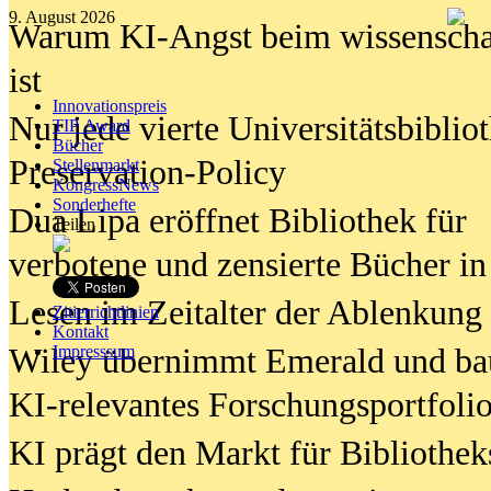
9. August 2026
Warum KI-Angst beim wissenschaft
ist
Innovationspreis
Nur jede vierte Universitätsbibliot
TIP Award
Bücher
Preservation-Policy
Stellenmarkt
KongressNews
Sonderhefte
Dua Lipa eröffnet Bibliothek für
Teilen
verbotene und zensierte Bücher in
Lesen im Zeitalter der Ablenkung
Zitierrichtlinien
Kontakt
Wiley übernimmt Emerald und ba
Impresssum
KI-relevantes Forschungsportfolio
KI prägt den Markt für Bibliothe