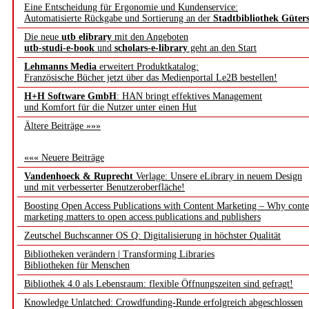
Eine Entscheidung für Ergonomie und Kundenservice:
Automatisierte Rückgabe und Sortierung an der
Stadtbibliothek Güter
Die neue
utb elibrary
mit den Angeboten
utb-studi-e-book
und
scholars-e-library
geht an den Start
Lehmanns Media
erweitert Produktkatalog:
Französische Bücher jetzt über das Medienportal Le2B bestellen!
H+H Software GmbH
: HAN bringt effektives Management
und Komfort für die Nutzer unter einen Hut
Ältere Beiträge »»»
««« Neuere Beiträge
Vandenhoeck & Ruprecht
Verlage: Unsere eLibrary in neuem Design
und mit verbesserter Benutzeroberfläche!
Boosting Open Access Publications with Content Marketing – Why conte
marketing matters to open access publications and publishers
Zeutschel Buchscanner OS Q: Digitalisierung in höchster Qualität
Bibliotheken verändern | Transforming Libraries
Bibliotheken für Menschen
Bibliothek 4.0 als Lebensraum: flexible Öffnungszeiten sind gefragt!
Knowledge Unlatched: Crowdfunding-Runde erfolgreich abgeschlossen