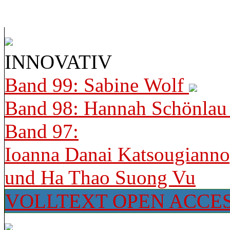
INNOVATIV
Band 99: Sabine Wolf
Band 98: Hannah Schönla
Band 97:
Ioanna Danai Katsougiann
und Ha Thao Suong Vu
VOLLTEXT OPEN ACCE