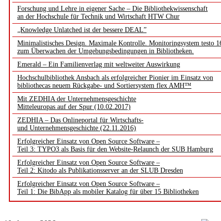
Forschung und Lehre in eigener Sache – Die Bibliothekwissenschaft
an der Hochschule für Technik und Wirtschaft HTW Chur
„Knowledge Unlatched ist der bessere DEAL”
Minimalistisches Design. Maximale Kontrolle. Monitoringsystem testo 1
zum Überwachen der Umgebungsbedingungen in Bibliotheken.
Emerald – Ein Familienverlag mit weltweiter Auswirkung
Hochschulbibliothek Ansbach als erfolgreicher Pionier im Einsatz von
bibliothecas neuem Rückgabe- und Sortiersystem flex AMH™
Mit ZEDHIA der Unternehmensgeschichte
Mitteleuropas auf der Spur (10.02.2017)
ZEDHIA – Das Onlineportal für Wirtschafts-
und Unternehmensgeschichte (22.11.2016)
Erfolgreicher Einsatz von Open Source Software –
Teil 3: TYPO3 als Basis für den Website-Relaunch der SUB Hamburg
Erfolgreicher Einsatz von Open Source Software –
Teil 2: Kitodo als Publikationsserver an der SLUB Dresden
Erfolgreicher Einsatz von Open Source Software –
Teil 1: Die BibApp als mobiler Katalog für über 15 Bibliotheken