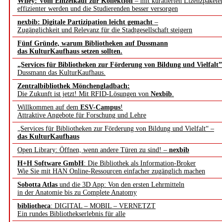
Wiley: Vom Einzelkauf zur Kollektion
– mit kuratierten Lizenzpakete
effizienter werden und die Studierenden besser versorgen
nexbib: Digitale Partizipation leicht gemacht
–
Zugänglichkeit und Relevanz für die Stadtgesellschaft steigern
Fünf Gründe, warum Bibliotheken auf Dussmann
das KulturKaufhaus setzen sollten.
„Services für Bibliotheken zur Förderung von Bildung und Vielfalt”
Dussmann das KulturKaufhaus.
Zentralbibliothek Mönchengladbach:
Die Zukunft ist jetzt! Mit RFID-Lösungen von
Nexbib
.
Willkommen auf dem
ESV-Campus
!
Attraktive Angebote für Forschung und Lehre
„Services für Bibliotheken zur Förderung von Bildung und Vielfalt“ –
das KulturKaufhaus
Open Library: Öffnen, wenn andere Türen zu sind! –
nexbib
H+H Software GmbH
: Die Bibliothek als Information-Broker
Wie Sie mit HAN Online-Ressourcen einfacher zugänglich machen
Sobotta Atlas
und die 3D App: Von den ersten Lehrmitteln
in der Anatomie bis zu Complete Anatomy
bibliotheca
: DIGITAL – MOBIL – VERNETZT
Ein rundes Bibliothekserlebnis für alle