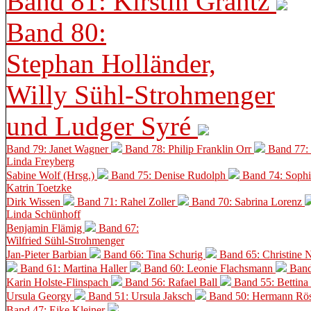
Band 81: Kirstin Grantz
Band 80:
Stephan Holländer,
Willy Sühl-Strohmenger
und Ludger Syré
Band 79: Janet Wagner
Band 78: Philip Franklin Orr
Band 77:
Linda Freyberg
Sabine Wolf (Hrsg.)
Band 75: Denise Rudolph
Band 74: Soph
Katrin Toetzke
Dirk Wissen
Band 71: Rahel Zoller
Band 70: Sabrina Lorenz
Linda Schünhoff
Benjamin Flämig
Band 67:
Wilfried Sühl-Strohmenger
Jan-Pieter Barbian
Band 66: Tina Schurig
Band 65: Christine 
Band 61: Martina Haller
Band 60:
Leonie Flachsmann
Band
Karin Holste-Flinspach
Band 56: Rafael Ball
Band 55: Bettina
Ursula Georgy
Band 51: Ursula Jaksch
Band 50:
Hermann Rös
Band 47: Eike Kleiner