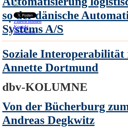
Automatisierung logistis
so der dänische Automati
Zitierrichtlinien
Systems A/S
Kontakt
Impresssum
Soziale Interoperabilitä
Annette Dortmund
dbv-KOLUMNE
Von der Bücherburg zum
Andreas Degkwitz