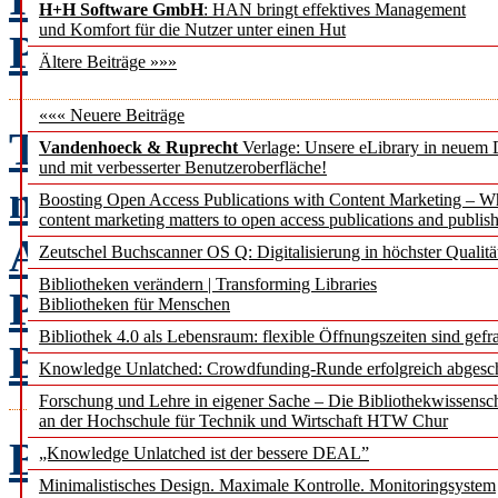
H+H Software GmbH
: HAN bringt effektives Management
und Komfort für die Nutzer unter einen Hut
Petra Hätscher, Oliver K
Ältere Beiträge »»»
««« Neuere Beiträge
Teilen in der Hochschull
Vandenhoeck & Ruprecht
Verlage: Unsere eLibrary in neuem 
und mit verbesserter Benutzeroberfläche!
neue Normalität?
Noree
Boosting Open Access Publications with Content Marketing – 
content marketing matters to open access publications and publish
Axel Klinger, Margret P
Zeutschel Buchscanner OS Q: Digitalisierung in höchster Qualitä
Bibliotheken verändern | Transforming Libraries
Potential & Herausforde
Bibliotheken für Menschen
Bibliothek 4.0 als Lebensraum: flexible Öffnungszeiten sind gefra
Bibliotheken
Knowledge Unlatched: Crowdfunding-Runde erfolgreich abgesc
Forschung und Lehre in eigener Sache – Die Bibliothekwissensc
an der Hochschule für Technik und Wirtschaft HTW Chur
Beacons in Bibliotheken
„Knowledge Unlatched ist der bessere DEAL”
Minimalistisches Design. Maximale Kontrolle. Monitoringsystem