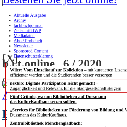
Aktuelle Ausgabe
Archiv
fachbuchjournal
Zeitschrift IWP
Mediadaten
Abo / Probeheft
Newsletter
Sponsored Content
[X]
Datenschutzerklärung
b.i.t.
online
6 / 2020
Wiley: Vom Einzelkauf zur Kollektion
– mit kuratierten Lizen
effizienter werden und die Studierenden besser versorgen
[+] zoom
nexbib: Digitale Partizipation leicht gemacht
–
Zugänglichkeit und Relevanz für die Stadtgesellschaft steigern
Ausgabe 6 / 2020 als PDF
Fünf Gründe, warum Bibliotheken auf Dussmann
das KulturKaufhaus setzen sollten.
EDITORIAL
„Services für Bibliotheken zur Förderung von Bildung und Vi
Chefredak
Dussmann das KulturKaufhaus.
Zentralbibliothek Mönchengladbach: