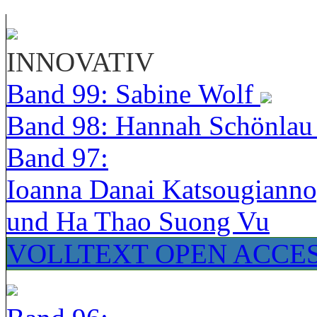
INNOVATIV
Band 99: Sabine Wolf
Band 98: Hannah Schönla
Band 97:
Ioanna Danai Katsougiann
und Ha Thao Suong Vu
VOLLTEXT OPEN ACCE