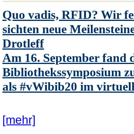
Quo vadis, RFID? Wir fe
sichten neue Meilenstei
Drotleff
Am 16. September fand d
Bibliothekssymposium z
als #vWibib20 im virtuel
[mehr]