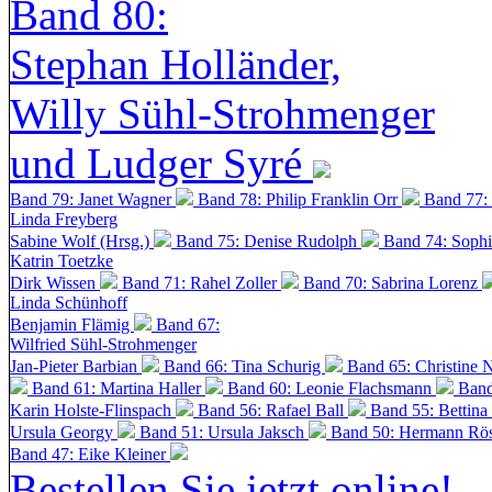
Band 80:
Stephan Holländer,
Willy Sühl-Strohmenger
und Ludger Syré
Band 79: Janet Wagner
Band 78: Philip Franklin Orr
Band 77:
Linda Freyberg
Sabine Wolf (Hrsg.)
Band 75: Denise Rudolph
Band 74: Soph
Katrin Toetzke
Dirk Wissen
Band 71: Rahel Zoller
Band 70: Sabrina Lorenz
Linda Schünhoff
Benjamin Flämig
Band 67:
Wilfried Sühl-Strohmenger
Jan-Pieter Barbian
Band 66: Tina Schurig
Band 65: Christine 
Band 61: Martina Haller
Band 60:
Leonie Flachsmann
Band
Karin Holste-Flinspach
Band 56: Rafael Ball
Band 55: Bettina
Ursula Georgy
Band 51: Ursula Jaksch
Band 50:
Hermann Rös
Band 47: Eike Kleiner
Bestellen Sie jetzt online!