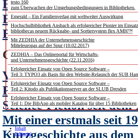
Ein Überblick über die p
testo 160
zum Überwachen der Umgebungsbedingungen in Bibliotheken.
Einsatzmöglichkeiten de
Emerald – Ein Familienverlag mit weltweiter Auswirkung
Hochschulbibliothek Ansbach als erfolgreicher Pionier im Einsat
Bibliotheken
bibliothecas neuem Rückgabe- und Sortiersystem flex AMH™
Mit ZEDHIA der Unternehmensgeschichte
Mitteleuropas auf der Spur (10.02.2017)
GLOSSE
ZEDHIA – Das Onlineportal für Wirtschafts-
und Unternehmensgeschichte (22.11.2016)
Erfolgreicher Einsatz von Open Source Software –
Vom „Telephon in der W
Teil 3: TYPO3 als Basis für den Website-Relaunch der SUB Ha
Erfolgreicher Einsatz von Open Source Software –
Prognosen zur elektrisc
Teil 2: Kitodo als Publikationsserver an der SLUB Dresden
Erfolgreicher Einsatz von Open Source Software –
Science-Fiction seit dem 
Teil 1: Die BibApp als mobiler Katalog für über 15 Bibliotheken
Mit einer erstmals seit 
Inhalt
Kurzgeschichte aus dem
Editorial