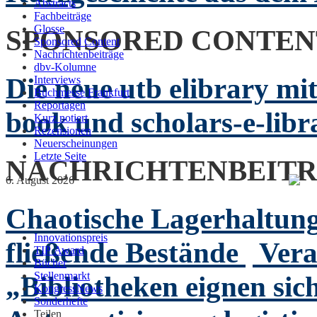
Abstracts
Fachbeiträge
Glosse
SPONSORED CONTEN
Sponsored Content
Nachrichtenbeiträge
dbv-Kolumne
Die neue utb elibrary mi
Interviews
Buchmesse Frankfurt
Reportagen
book und scholars-e-libr
Kurz notiert
Rezensionen
Neuerscheinungen
Letzte Seite
NACHRICHTENBEIT
6. August 2026
Chaotische Lagerhaltung
Innovationspreis
fließende Bestände
Ver
TIP Award
Bücher
Stellenmarkt
„Bibliotheken eignen sich
KongressNews
Sonderhefte
Teilen