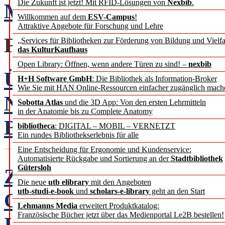
Die Zukunft ist jetzt! Mit RFID-Lösungen von
Nexbib
.
Märkte – Messen – Bibli
Willkommen auf dem
ESV-Campus
!
Attraktive Angebote für Forschung und Lehre
FACHBEITRÄGE
„Services für Bibliotheken zur Förderung von Bildung und Vielfa
das KulturKaufhaus
Open Library: Öffnen, wenn andere Türen zu sind! –
nexbib
Überlegungen zur Imple
H+H Software GmbH
: Die Bibliothek als Information-Broker
Wie Sie mit HAN Online-Ressourcen einfacher zugänglich mach
Nachhaltigkeitsstrategie
Sobotta Atlas
und die 3D App: Von den ersten Lehrmitteln
in der Anatomie bis zu Complete Anatomy
Bibliotheken
Michael C
bibliotheca
: DIGITAL – MOBIL – VERNETZT
Ein rundes Bibliothekserlebnis für alle
Eine Entscheidung für Ergonomie und Kundenservice:
Automatisierte Rückgabe und Sortierung an der
Stadtbibliothek
Gütersloh
Zur digitalen Transforma
Die neue
utb elibrary
mit den Angeboten
utb-studi-e-book
und
scholars-e-library
geht an den Start
Organisation, oder: Bib
Lehmanns Media
erweitert Produktkatalog:
Französische Bücher jetzt über das Medienportal Le2B bestellen!
Informationszentrum?