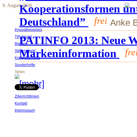
Kooperationsformen unt
9. August 2026
Deutschland”
frei
Anke 
Innovationspreis
PATINFO 2013: Neue We
TIP Award
Bücher
Markeninformation
fre
Stellenmarkt
KongressNews
Sonderhefte
Teilen
[mehr]
Zitierrichtlinien
Kontakt
Impresssum