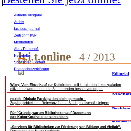
Aktuelle Ausgabe
Archiv
fachbuchjournal
Zeitschrift IWP
Mediadaten
Abo / Probeheft
b.i.t.online
4 / 2013
Newsletter
Sponsored Content
Datenschutzerklärung
Editorial
Fachbei
Wiley: Vom Einzelkauf zur Kollektion
– mit kuratierten Lizenzpaketen
effizienter werden und die Studierenden besser versorgen
Machen
nexbib: Digitale Partizipation leicht gemacht
–
Warum el
Zugänglichkeit und Relevanz für die Stadtgesellschaft steigern
Probleme
Fünf Gründe, warum Bibliotheken auf Dussmann
das KulturKaufhaus setzen sollten.
Die Er
„Services für Bibliotheken zur Förderung von Bildung und Vielfalt”.
Social 