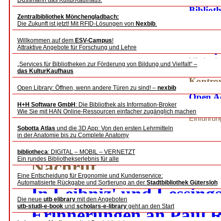
Dussmann das KulturKaufhaus.
Bibliot
Zentralbibliothek Mönchengladbach:
Maximil
Die Zukunft ist jetzt! Mit RFID-Lösungen von
Nexbib
.
Erfassu
Willkommen auf dem
ESV-Campus
!
Attraktive Angebote für Forschung und Lehre
Konzept
Nikolas L
„Services für Bibliotheken zur Förderung von Bildung und Vielfalt“ –
das KulturKaufhaus
Kontro
Open Library: Öffnen, wenn andere Türen zu sind! –
nexbib
Open Ac
H+H Software GmbH
: Die Bibliothek als Information-Broker
Bibliot
[+zoom]
Wie Sie mit HAN Online-Ressourcen einfacher zugänglich machen
Einführun
Pro: Ralf
Sobotta Atlas
und die 3D App: Von den ersten Lehrmitteln
in der Anatomie bis zu Complete Anatomy
bibliotheca
: DIGITAL – MOBIL – VERNETZT
Ein rundes Bibliothekserlebnis für alle
Nachruf
Eine Entscheidung für Ergonomie und Kundenservice:
Automatisierte Rückgabe und Sortierung an der
Stadtbibliothek Gütersloh
In Leibniz' und Lessing
Die neue
utb elibrary
mit den Angeboten
utb-studi-e-book
und
scholars-e-library
geht an den Start
Erinnerungen an Paul 