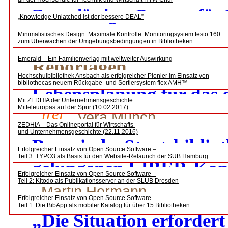
Zuverlässiger Partner für
„Knowledge Unlatched ist der bessere DEAL”
Charlotte Lacroix
Minimalistisches Design. Maximale Kontrolle. Monitoringsystem testo 160
zum Überwachen der Umgebungsbedingungen in Bibliotheken.
Emerald – Ein Familienverlag mit weltweiter Auswirkung
Reportagen
Hochschulbibliothek Ansbach als erfolgreicher Pionier im Einsatz von
bibliothecas neuem Rückgabe- und Sortiersystem flex AMH™
Lebensplanung für das d
Mit ZEDHIA der Unternehmensgeschichte
Mitteleuropas auf der Spur (10.02.2017)
frei
Vera Münch
ZEDHIA – Das Onlineportal für Wirtschafts-
und Unternehmensgeschichte (22.11.2016)
Bayerische Staatsbiblio
Erfolgreicher Einsatz von Open Source Software –
Teil 3: TYPO3 als Basis für den Website-Relaunch der SUB Hamburg
gelungenen LIBER-Kon
Erfolgreicher Einsatz von Open Source Software –
Teil 2: Kitodo als Publikationsserver an der SLUB Dresden
Martin Hermann
Erfolgreicher Einsatz von Open Source Software –
Teil 1: Die BibApp als mobiler Katalog für über 15 Bibliotheken
„Die Situation erfordert