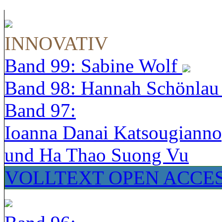
INNOVATIV
Band 99: Sabine Wolf
Band 98: Hannah Schönla
Band 97:
Ioanna Danai Katsougiann
und Ha Thao Suong Vu
VOLLTEXT OPEN ACCE