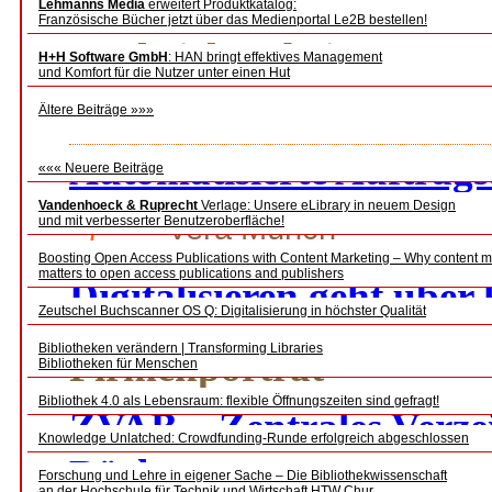
Lehmanns Media
erweitert Produktkatalog:
Französische Bücher jetzt über das Medienportal Le2B bestellen!
Nachrichtenbeiträge
H+H Software GmbH
: HAN bringt effektives Management
und Komfort für die Nutzer unter einen Hut
frei
Ältere Beiträge »»»
Projektmanagement in der bibliothekarischen Praxis
Automatisierte Auftragsb
««« Neuere Beiträge
Vandenhoeck & Ruprecht
Verlage: Unsere eLibrary in neuem Design
frei
Vera Münch
und mit verbesserter Benutzeroberfläche!
Boosting Open Access Publications with Content Marketing – Why content m
matters to open access publications and publishers
Digitalisieren geht über
Zeutschel Buchscanner OS Q: Digitalisierung in höchster Qualität
Bibliotheken verändern | Transforming Libraries
Firmenporträt
Bibliotheken für Menschen
Bibliothek 4.0 als Lebensraum: flexible Öffnungszeiten sind gefragt!
ZVAB – Zentrales Verze
Knowledge Unlatched: Crowdfunding-Runde erfolgreich abgeschlossen
Bücher
Forschung und Lehre in eigener Sache – Die Bibliothekwissenschaft
an der Hochschule für Technik und Wirtschaft HTW Chur