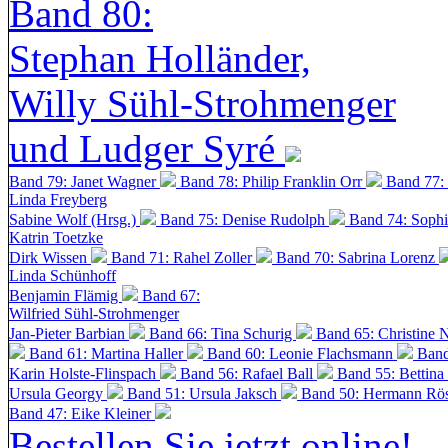
Band 80:
Stephan Holländer,
Willy Sühl-Strohmenger
und Ludger Syré
Band 79: Janet Wagner
Band 78: Philip Franklin Orr
Band 77:
Linda Freyberg
Sabine Wolf (Hrsg.)
Band 75: Denise Rudolph
Band 74: Soph
Katrin Toetzke
Dirk Wissen
Band 71: Rahel Zoller
Band 70: Sabrina Lorenz
Linda Schünhoff
Benjamin Flämig
Band 67:
Wilfried Sühl-Strohmenger
Jan-Pieter Barbian
Band 66: Tina Schurig
Band 65: Christine 
Band 61: Martina Haller
Band 60:
Leonie Flachsmann
Band
Karin Holste-Flinspach
Band 56: Rafael Ball
Band 55: Bettina
Ursula Georgy
Band 51: Ursula Jaksch
Band 50:
Hermann Rös
Band 47: Eike Kleiner
Bestellen Sie jetzt online!