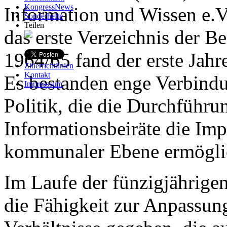
KongressNews
Information und Wissen e.V.
Sonderhefte
Teilen
das erste Verzeichnis der B
1964/65 fand der erste Jahr
Zitierrichtlinien
Kontakt
Es bestanden enge Verbind
Impresssum
Politik, die die Durchführu
Informationsbeiräte die Im
kommunaler Ebene ermögli
Im Laufe der fünzigjährige
die Fähigkeit zur Anpassun