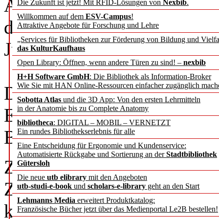
Am 04. Dezember 2014 fand 
Die Zukunft ist jetzt! Mit RFID-Lösungen von
Nexbib
.
Willkommen auf dem
ESV-Campus
!
der Technischen Universität
Attraktive Angebote für Forschung und Lehre
„Services für Bibliotheken zur Förderung von Bildung und Vielfa
Jubiläum des BAK Informati
das KulturKaufhaus
Open Library: Öffnen, wenn andere Türen zu sind! –
nexbib
H+H Software GmbH
: Die Bibliothek als Information-Broker
Wie Sie mit HAN Online-Ressourcen einfacher zugänglich mach
Das Programm bestand aus 
Sobotta Atlas
und die 3D App: Von den ersten Lehrmitteln
in der Anatomie bis zu Complete Anatomy
Empfang, bei dem auch eine
bibliotheca
: DIGITAL – MOBIL – VERNETZT
BAK Information gezeigt w
Ein rundes Bibliothekserlebnis für alle
Eine Entscheidung für Ergonomie und Kundenservice:
Automatisierte Rückgabe und Sortierung an der
Stadtbibliothek
Zunächst sprach die Vorstan
Gütersloh
Die neue
utb elibrary
mit den Angeboten
Ziegler einführende Worte, i
utb-studi-e-book
und
scholars-e-library
geht an den Start
Lehmanns Media
erweitert Produktkatalog:
kurz vorstellte, deren Ver
Französische Bücher jetzt über das Medienportal Le2B bestellen!