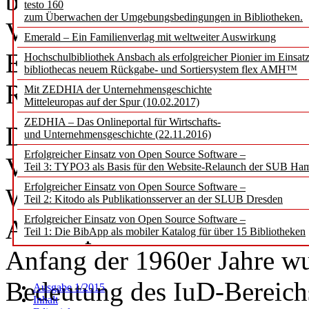
beisteuern konnte, schildert
testo 160
zum Überwachen der Umgebungsbedingungen in Bibliotheken.
Vorgeschichte der Vereinsg
Emerald – Ein Familienverlag mit weltweiter Auswirkung
Einbettung in die politische
Hochschulbibliothek Ansbach als erfolgreicher Pionier im Einsat
bibliothecas neuem Rückgabe- und Sortiersystem flex AMH™
Rahmenbedingungen.
Mit ZEDHIA der Unternehmensgeschichte
Mitteleuropas auf der Spur (10.02.2017)
ZEDHIA – Das Onlineportal für Wirtschafts-
Der politische Status Berli
und Unternehmensgeschichte (22.11.2016)
Erfolgreicher Einsatz von Open Source Software –
Verunsicherung der Bevölk
Teil 3: TYPO3 als Basis für den Website-Relaunch der SUB Ha
Erfolgreicher Einsatz von Open Source Software –
Weltkrieg zu einer starken
Teil 2: Kitodo als Publikationsserver an der SLUB Dresden
Erfolgreicher Einsatz von Open Source Software –
Arbeitsplätzen und Einwohn
Teil 1: Die BibApp als mobiler Katalog für über 15 Bibliotheken
Anfang der 1960er Jahre wu
Bedeutung des IuD-Bereichs
Ausgabe 1/2015
Inhalt