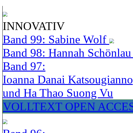
INNOVATIV
Band 99: Sabine Wolf
Band 98: Hannah Schönla
Band 97:
Ioanna Danai Katsougiann
und Ha Thao Suong Vu
VOLLTEXT OPEN ACCE