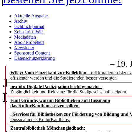
Aktuelle Ausgabe
Archiv
fachbuchjournal
Zeitschrift IWP
Mediadaten
Abo / Probeheft
Newsletter
Sponsored Content
Datenschutzerklärung
– 19. 
Wiley: Vom Einzelkauf zur Kollektion
– mit kuratierten Lizen
effizienter werden und die Studierenden besser versorgen
Jubiläumsfeier 50 Jahre
nexbib: Digitale Partizipation leicht gemacht
–
Zugänglichkeit und Relevanz für die Stadtgesellschaft steigern
Information (BAK)
Fünf Gründe, warum Bibliotheken auf Dussmann
das KulturKaufhaus setzen sollten.
Pame
„Services für Bibliotheken zur Förderung von Bildung und Vi
Dussmann das KulturKaufhaus.
Zentralbibliothek Mönchengladbach: