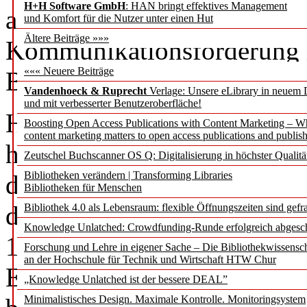
H+H Software GmbH
: HAN bringt effektives Management
aufzeigte und auf die wich
und Komfort für die Nutzer unter einen Hut
Ältere Beiträge »»»
Kommunikationsförderung h
««« Neuere Beiträge
BAK Information auch in 
Vandenhoeck & Ruprecht
Verlage: Unsere eLibrary in neuem 
und mit verbesserter Benutzeroberfläche!
Herr Professor Dr. rer. nat
Boosting Open Access Publications with Content Marketing – 
content marketing matters to open access publications and publish
hielt einen Vortrag zur Gr
Zeutschel Buchscanner OS Q: Digitalisierung in höchster Qualitä
Bibliotheken verändern | Transforming Libraries
des BAK Information. Herr 
Bibliotheken für Menschen
der als langjähriges Vorstan
Bibliothek 4.0 als Lebensraum: flexible Öffnungszeiten sind gefra
Knowledge Unlatched: Crowdfunding-Runde erfolgreich abgesc
1972) Erfahrungen aus erst
Forschung und Lehre in eigener Sache – Die Bibliothekwissensc
an der Hochschule für Technik und Wirtschaft HTW Chur
Entwicklung des BAK Info
„Knowledge Unlatched ist der bessere DEAL”
Minimalistisches Design. Maximale Kontrolle. Monitoringsystem