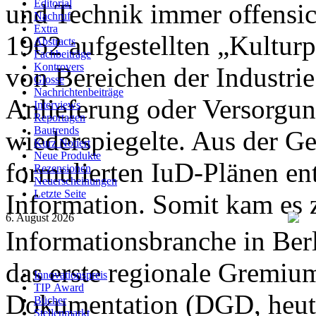
Editorial
und Technik immer offensic
Nachruf
Extra
1962 aufgestellten „Kultur
Abstracts
Fachbeiträge
Kontrovers
von Bereichen der Industrie
Glosse
Nachrichtenbeiträge
Anlieferung oder Versorgu
Interviews
Reportagen
Bautrends
wiederspiegelte. Aus der G
Kurz Notiert
Neue Produkte
formulierten IuD-Plänen e
Rezensionen
Neuerscheinungen
Letzte Seite
Information. Somit kam es z
6. August 2026
Informationsbranche in Berl
das erste regionale Gremium
Innovationspreis
TIP Award
Dokumentation (DGD, heute
Bücher
Stellenmarkt