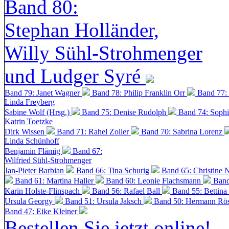
Band 80:
Stephan Holländer,
Willy Sühl-Strohmenger
und Ludger Syré
Band 79: Janet Wagner
Band 78: Philip Franklin Orr
Band 77:
Linda Freyberg
Sabine Wolf (Hrsg.)
Band 75: Denise Rudolph
Band 74: Soph
Katrin Toetzke
Dirk Wissen
Band 71: Rahel Zoller
Band 70: Sabrina Lorenz
Linda Schünhoff
Benjamin Flämig
Band 67:
Wilfried Sühl-Strohmenger
Jan-Pieter Barbian
Band 66: Tina Schurig
Band 65: Christine 
Band 61: Martina Haller
Band 60:
Leonie Flachsmann
Band
Karin Holste-Flinspach
Band 56: Rafael Ball
Band 55: Bettina
Ursula Georgy
Band 51: Ursula Jaksch
Band 50:
Hermann Rös
Band 47: Eike Kleiner
Bestellen Sie jetzt online!