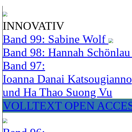
INNOVATIV
Band 99: Sabine Wolf
Band 98: Hannah Schönla
Band 97:
Ioanna Danai Katsougiann
und Ha Thao Suong Vu
VOLLTEXT OPEN ACCE