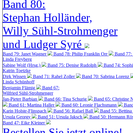
Band 80:
Stephan Holländer,
Willy Sühl-Strohmenger
und Ludger Syré
Band 79: Janet Wagner
Band 78: Philip Franklin Orr
Band 77:
Linda Freyberg
Sabine Wolf (Hrsg.)
Band 75: Denise Rudolph
Band 74: Soph
Katrin Toetzke
Dirk Wissen
Band 71: Rahel Zoller
Band 70: Sabrina Lorenz
Linda Schünhoff
Benjamin Flämig
Band 67:
Wilfried Sühl-Strohmenger
Jan-Pieter Barbian
Band 66: Tina Schurig
Band 65: Christine 
Band 61: Martina Haller
Band 60:
Leonie Flachsmann
Band
Karin Holste-Flinspach
Band 56: Rafael Ball
Band 55: Bettina
Ursula Georgy
Band 51: Ursula Jaksch
Band 50:
Hermann Rös
Band 47: Eike Kleiner
Bestellen Sie jetzt online!