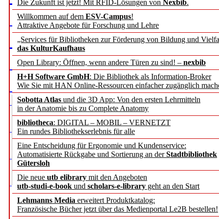
Die Zukunft ist jetzt! Mit RFID-Lösungen von
Nexbib
.
Willkommen auf dem
ESV-Campus
!
Attraktive Angebote für Forschung und Lehre
„Services für Bibliotheken zur Förderung von Bildung und Vielfa
das KulturKaufhaus
Open Library: Öffnen, wenn andere Türen zu sind! –
nexbib
H+H Software GmbH
: Die Bibliothek als Information-Broker
Wie Sie mit HAN Online-Ressourcen einfacher zugänglich mach
Sobotta Atlas
und die 3D App: Von den ersten Lehrmitteln
in der Anatomie bis zu Complete Anatomy
bibliotheca
: DIGITAL – MOBIL – VERNETZT
Ein rundes Bibliothekserlebnis für alle
Eine Entscheidung für Ergonomie und Kundenservice:
Automatisierte Rückgabe und Sortierung an der
Stadtbibliothek
Gütersloh
Die neue
utb elibrary
mit den Angeboten
utb-studi-e-book
und
scholars-e-library
geht an den Start
Lehmanns Media
erweitert Produktkatalog:
Französische Bücher jetzt über das Medienportal Le2B bestellen!