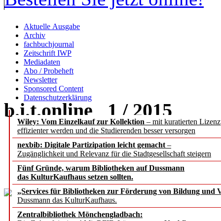
Aktuelle Ausgabe
Archiv
fachbuchjournal
Zeitschrift IWP
Mediadaten
Abo / Probeheft
Newsletter
Sponsored Content
Datenschutzerklärung
b.i.t.
online
1 / 2015
Wiley: Vom Einzelkauf zur Kollektion
– mit kuratierten Lizen
effizienter werden und die Studierenden besser versorgen
open access
nexbib: Digitale Partizipation leicht gemacht
–
Zugänglichkeit und Relevanz für die Stadtgesellschaft steigern
online
-Abo
Fünf Gründe, warum Bibliotheken auf Dussmann
das KulturKaufhaus setzen sollten.
„Services für Bibliotheken zur Förderung von Bildung und Vi
Dussmann das KulturKaufhaus.
Zentralbibliothek Mönchengladbach: