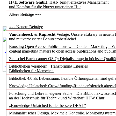
H+H Software GmbH
: HAN bringt effektives Management
und Komfort für die Nutzer unter einen Hut
Ältere Beiträge »»»
««« Neuere Beiträge
Vandenhoeck & Ruprecht
Verlage: Unsere eLibrary in neuem 
und mit verbesserter Benutzeroberfläche!
Boosting Open Access Publications with Content Marketing – 
content marketing matters to open access publications and publish
Zeutschel Buchscanner OS Q: Digitalisierung in höchster Qualitä
Bibliotheken verändern | Transforming Libraries
Bibliotheken für Menschen
Bibliothek 4.0 als Lebensraum: flexible Öffnungszeiten sind gefra
Knowledge Unlatched: Crowdfunding-Runde erfolgreich abgesc
Forschung und Lehre in eigener Sache – Die Bibliothekwissensc
an der Hochschule für Technik und Wirtschaft HTW Chur
„Knowledge Unlatched ist der bessere DEAL”
Minimalistisches Design. Maximale Kontrolle. Monitoringsystem