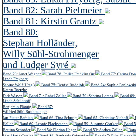
Band 82: Sarah Pielmeier
Band 81: Kirstin Grantz
Band 80:
Stephan Holländer,
Willy Sühl-Strohmenger
und Ludger Syré
Band 79: Janet Wagner
Band 78: Philip Franklin Orr
Band 77: Carina Do
Linda Freyberg
Sabine Wolf (Hrsg.)
Band 75: Denise Rudolph
Band 74: Sophia Paplowsk
Katrin Toetzke
Dirk Wissen
Band 71: Rahel Zoller
Band 70: Sabrina Lorenz
Band 69: 
Linda Schünhoff
Benjamin Flämig
Band 67:
Wilfried Sühl-Strohmenger
Jan-Pieter Barbian
Band 66: Tina Schurig
Band 65: Christine Niehoff
Haller
Band 60:
Leonie Flachsmann
Band 59: Susanne Göttker
Band 5
Bettina Schröder
Band 54: Florian Hagen
Band 53: Anthea Zöller
Band
Lisa Maria Geisler
Band 48:
Raphaela Schneider
Band 47: Eike Kleiner