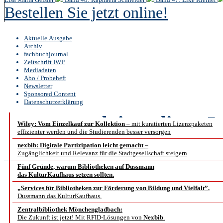
Bestellen Sie jetzt online!
Aktuelle Ausgabe
Archiv
fachbuchjournal
Zeitschrift IWP
Mediadaten
Abo / Probeheft
Newsletter
Sponsored Content
Datenschutzerklärung
b.i.t.
online
5 /
Wiley: Vom Einzelkauf zur Kollektion
– mit kuratierten Lizenzpaketen
effizienter werden und die Studierenden besser versorgen
Nachrichtenbe
nexbib: Digitale Partizipation leicht gemacht
–
Zugänglichkeit und Relevanz für die Stadtgesellschaft steigern
Fünf Gründe, warum Bibliotheken auf Dussmann
das KulturKaufhaus setzen sollten.
http://
„Services für Bibliotheken zur Förderung von Bildung und Vielfalt”.
Dussmann das KulturKaufhaus.
Zentralbibliothek Mönchengladbach:
Der neue FID für die M
Die Zukunft ist jetzt! Mit RFID-Lösungen von
Nexbib
.