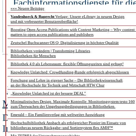
„Fachinformationsdienste für di
««« Neuere Beiträge
Forschungsgemeinschaft (DFG) g
Vandenhoeck & Ruprecht
Verlage: Unsere eLibrary in neuem Design
und mit verbesserter Benutzeroberfläche!
das Suchportal verfügbar. Die B
Boosting Open Access Publications with Content Marketing – Why content
Alle darüber hinausgehenden Die
matters to open access publications and publishers
Zeutschel Buchscanner OS Q: Digitalisierung in höchster Qualität
Registrierung.
Bibliotheken verändern | Transforming Libraries
Bibliotheken für Menschen
Bibliothek 4.0 als Lebensraum: flexible Öffnungszeiten sind gefragt!
Simplify y
Knowledge Unlatched: Crowdfunding-Runde erfolgreich abgeschlossen
Forschung und Lehre in eigener Sache – Die Bibliothekwissenschaft
nestor-AG Personal Dig
an der Hochschule für Technik und Wirtschaft HTW Chur
„Knowledge Unlatched ist der bessere DEAL”
Martin Iordanidis, Achim Oßwal
Minimalistisches Design. Maximale Kontrolle. Monitoringsystem testo 160
zum Überwachen der Umgebungsbedingungen in Bibliotheken.
Das deutsche Kompetenznetzwerk ne
Emerald – Ein Familienverlag mit weltweiter Auswirkung
Hochschulbibliothek Ansbach als erfolgreicher Pionier im Einsatz von
Informationen über das Web im R
bibliothecas neuem Rückgabe- und Sortiersystem flex AMH™
Mit ZEDHIA der Unternehmensgeschichte