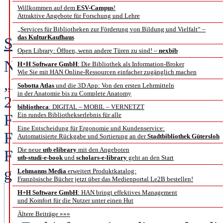
Willkommen auf dem
ESV-Campus
!
Filmwi
Attraktive Angebote für Forschung und Lehre
„Services für Bibliotheken zur Förderung von Bildung und Vielfalt“ –
das KulturKaufhaus
Sebastian Stoppe
Open Library: Öffnen, wenn andere Türen zu sind! –
nexbib
Nach der Einstellung des ehemal
H+H Software GmbH
: Die Bibliothek als Information-Broker
Wie Sie mit HAN Online-Ressourcen einfacher zugänglich machen
„Kommunikations- und Medienwisse
Sobotta Atlas
und die 3D App: Von den ersten Lehrmitteln
in der Anatomie bis zu Complete Anatomy
2014 an der Universitätsbibliothe
bibliotheca
: DIGITAL – MOBIL – VERNETZT
Ein rundes Bibliothekserlebnis für alle
Fachinformationsdienstes (FID) „a
Eine Entscheidung für Ergonomie und Kundenservice:
FID ist nicht mehr der möglichst
Automatisierte Rückgabe und Sortierung an der
Stadtbibliothek Gütersloh
Die neue
utb elibrary
mit den Angeboten
Fachliteratur, sondern die rasche
utb-studi-e-book
und
scholars-e-library
geht an den Start
gedruckten und
Lehmanns Media
erweitert Produktkatalog:
Französische Bücher jetzt über das Medienportal Le2B bestellen!
elektronischen Texten sowie Inf
H+H Software GmbH
: HAN bringt effektives Management
und Komfort für die Nutzer unter einen Hut
adlr.link wird im Rahmen des 
Ältere Beiträge »»»