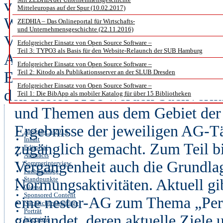
veranstaltungen sowie auf mehrtäg
Mitteleuropas auf der Spur (10.02.2017)
Weiterbildung zum Thema digital
ZEDHIA – Das Onlineportal für Wirtschafts-
und Unternehmensgeschichte (22.11.2016)
Verfügung. Neue Themenfelder i
Erfolgreicher Einsatz von Open Source Software –
Teil 3: TYPO3 als Basis für den Website-Relaunch der SUB Hamburg
Arbeitsgruppen (AGs) aufgegriffe
Erfolgreicher Einsatz von Open Source Software –
Teil 2: Kitodo als Publikationsserver an der SLUB Dresden
Experten sowie weitere Interessi
Erfolgreicher Einsatz von Open Source Software –
den nestor-AGs werden Sachverha
Teil 1: Die BibApp als mobiler Katalog für über 15 Bibliotheken
und Themen aus dem Gebiet der 
Ergebnisse der jeweiligen AG-Tä
Ausgabe 5/2016
Inhalt
zugänglich gemacht. Zum Teil bil
Editorial
Abstracts
Vergangenheit auch die Grundla
Sommerinterview
Fachbeiträge
Standpunkte
Normungsaktivitäten. Aktuell gibt
Glosse
Sponsored Content
eine nestor-AG zum Thema „Per
Nachrichtenbeiträge
Porträt
gegründet, deren aktuelle Ziele
Interview