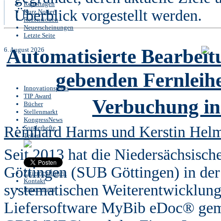
Reportagen
Überblick vorgestellt werden.
Kurz Notiert
Rezensionen
Neuerscheinungen
Letzte Seite
Automatisierte Bearbeit
6. August 2026
gebenden Fernleih
Innovationspreis
TIP Award
Verbuchung i
Bücher
Stellenmarkt
KongressNews
Reinhard Harms und Kerstin He
Sonderhefte
Teilen
Seit 2013 hat die Niedersächsische
Göttingen (SUB Göttingen) in der 
Zitierrichtlinien
Kontakt
systematischen Weiterentwicklung
Impresssum
Liefersoftware MyBib eDoc® geme