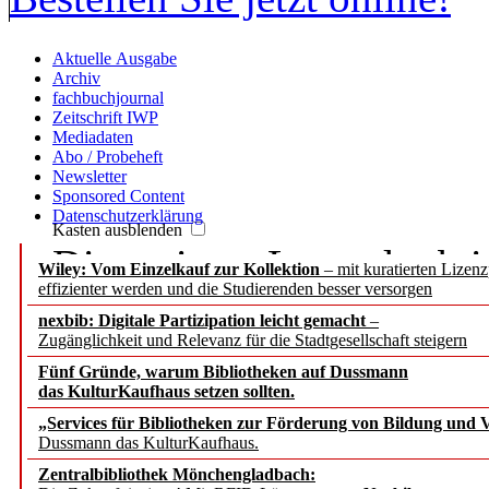
Aktuelle Ausgabe
Archiv
fachbuchjournal
Zeitschrift IWP
Mediadaten
Abo / Probeheft
Newsletter
Sponsored Content
Datenschutzerklärung
Kasten ausblenden
Die meisten Leser der b.i
Wiley: Vom Einzelkauf zur Kollektion
– mit kuratierten Lizen
effizienter werden und die Studierenden besser versorgen
Passwort, denn sie haben
nexbib: Digitale Partizipation leicht gemacht
–
Zugänglichkeit und Relevanz für die Stadtgesellschaft steigern
IP-Nummer.
Fünf Gründe, warum Bibliotheken auf Dussmann
das KulturKaufhaus setzen sollten.
Wenn Sie aber persönlich
„Services für Bibliotheken zur Förderung von Bildung und Vi
Dussmann das KulturKaufhaus.
Beiträge zugreifen, bitte
Zentralbibliothek Mönchengladbach: