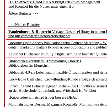
H+H Software GmbH
: HAN bringt effektives Management
und Komfort für die Nutzer unter einen Hut
Ältere Beiträge »»»
««« Neuere Beiträge
Vandenhoeck & Ruprecht
Verlage: Unsere eLibrary in neuem 
und mit verbesserter Benutzeroberfläche!
Boosting Open Access Publications with Content Marketing – 
content marketing matters to open access publications and publish
Zeutschel Buchscanner OS Q: Digitalisierung in höchster Qualitä
Bibliotheken verändern | Transforming Libraries
Bibliotheken für Menschen
Bibliothek 4.0 als Lebensraum: flexible Öffnungszeiten sind gefra
Knowledge Unlatched: Crowdfunding-Runde erfolgreich abgesc
Forschung und Lehre in eigener Sache – Die Bibliothekwissensc
an der Hochschule für Technik und Wirtschaft HTW Chur
„Knowledge Unlatched ist der bessere DEAL”
Minimalistisches Design. Maximale Kontrolle. Monitoringsystem