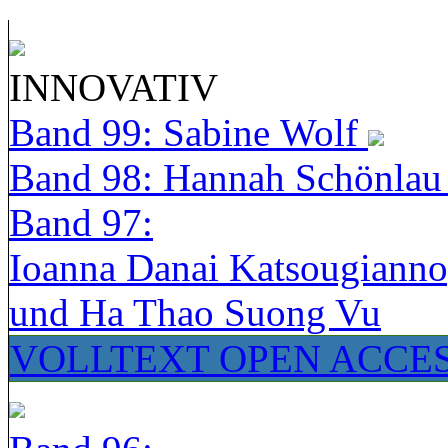
INNOVATIV
Band 99: Sabine Wolf
Band 98: Hannah Schönla
Band 97:
Ioanna Danai Katsougiann
und Ha Thao Suong Vu
VOLLTEXT OPEN ACCE