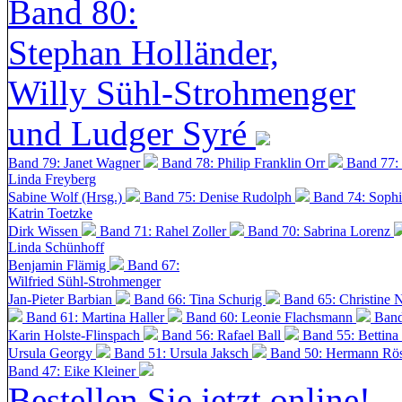
Band 80:
Stephan Holländer,
Willy Sühl-Strohmenger
und Ludger Syré
Band 79: Janet Wagner
Band 78: Philip Franklin Orr
Band 77:
Linda Freyberg
Sabine Wolf (Hrsg.)
Band 75: Denise Rudolph
Band 74: Soph
Katrin Toetzke
Dirk Wissen
Band 71: Rahel Zoller
Band 70: Sabrina Lorenz
Linda Schünhoff
Benjamin Flämig
Band 67:
Wilfried Sühl-Strohmenger
Jan-Pieter Barbian
Band 66: Tina Schurig
Band 65: Christine 
Band 61: Martina Haller
Band 60:
Leonie Flachsmann
Band
Karin Holste-Flinspach
Band 56: Rafael Ball
Band 55: Bettina
Ursula Georgy
Band 51: Ursula Jaksch
Band 50:
Hermann Rös
Band 47: Eike Kleiner
Bestellen Sie jetzt online!