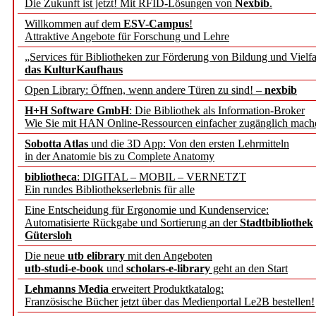
Die Zukunft ist jetzt! Mit RFID-Lösungen von
Nexbib
.
geschehen,
Willkommen auf dem
ESV-Campus
!
Attraktive Angebote für Forschung und Lehre
sich kurz
als Abonnent/in
„Services für Bibliotheken zur Förderung von Bildung und Vielfa
neues persönliches Passw
das KulturKaufhaus
Open Library: Öffnen, wenn andere Türen zu sind! –
nexbib
– Ihre b.i.t.online Abo-B
H+H Software GmbH
: Die Bibliothek als Information-Broker
Wie Sie mit HAN Online-Ressourcen einfacher zugänglich mach
Kasten ausblenden nur
Sobotta Atlas
und die 3D App: Von den ersten Lehrmitteln
mit Cookie-Erlaubnis!
in der Anatomie bis zu Complete Anatomy
OK
Abonnieren
|
Abo registrieren
|
Passwort vergessen?
Nein
bibliotheca
: DIGITAL – MOBIL – VERNETZT
Um den Kasten auszublenden wird eine Cookie
Sie können den
vollständ
?
Ein rundes Bibliothekserlebnis für alle
gesetzt,
die keine persönliche Informationen beinhaltet.
Eine Entscheidung für Ergonomie und Kundenservice:
Automatisierte Rückgabe und Sortierung an der
Stadtbibliothek
Gütersloh
Die neue
utb elibrary
mit den Angeboten
utb-studi-e-book
und
scholars-e-library
geht an den Start
Lehmanns Media
erweitert Produktkatalog:
Französische Bücher jetzt über das Medienportal Le2B bestellen!