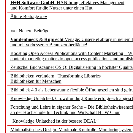
H+H Software GmbH
: HAN bringt effektives Management
und Komfort für die Nutzer unter einen Hut
Ältere Beiträge »»»
««« Neuere Beiträge
Vandenhoeck & Ruprecht
Verlage: Unsere eLibrary in neuem 
und mit verbesserter Benutzeroberfläche!
Boosting Open Access Publications with Content Marketing – 
content marketing matters to open access publications and publish
Zeutschel Buchscanner OS Q: Digitalisierung in höchster Qualitä
Bibliotheken verändern | Transforming Libraries
Bibliotheken für Menschen
Bibliothek 4.0 als Lebensraum: flexible Öffnungszeiten sind gefra
Knowledge Unlatched: Crowdfunding-Runde erfolgreich abgesc
Forschung und Lehre in eigener Sache – Die Bibliothekwissensc
an der Hochschule für Technik und Wirtschaft HTW Chur
„Knowledge Unlatched ist der bessere DEAL”
Minimalistisches Design. Maximale Kontrolle. Monitoringsystem