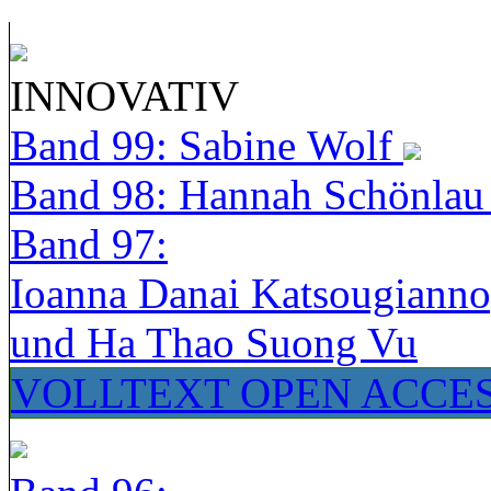
INNOVATIV
Band 99: Sabine Wolf
Band 98: Hannah Schönla
Band 97:
Ioanna Danai Katsougiann
und Ha Thao Suong Vu
VOLLTEXT OPEN ACCE