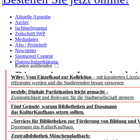
Aktuelle Ausgabe
Archiv
fachbuchjournal
Zeitschrift IWP
Mediadaten
Abo / Probeheft
Newsletter
Sponsored Content
Datenschutzerklärung
Kasten ausblenden
Die meisten Leser der b.i
Wiley: Vom Einzelkauf zur Kollektion
– mit kuratierten Lizen
effizienter werden und die Studierenden besser versorgen
Passwort, denn sie haben
nexbib: Digitale Partizipation leicht gemacht
–
Zugänglichkeit und Relevanz für die Stadtgesellschaft steigern
IP-Nummer.
Fünf Gründe, warum Bibliotheken auf Dussmann
das KulturKaufhaus setzen sollten.
Wenn Sie aber persönlich
„Services für Bibliotheken zur Förderung von Bildung und Vi
Dussmann das KulturKaufhaus.
Beiträge zugreifen, bitte
Zentralbibliothek Mönchengladbach: