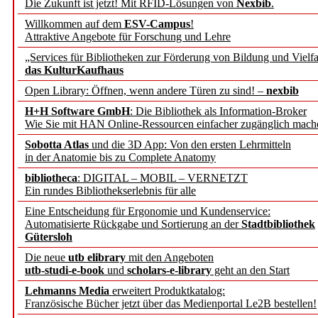
Die Zukunft ist jetzt! Mit RFID-Lösungen von
Nexbib
.
geschehen,
Willkommen auf dem
ESV-Campus
!
Attraktive Angebote für Forschung und Lehre
sich kurz
als Abonnent/in
„Services für Bibliotheken zur Förderung von Bildung und Vielfa
neues persönliches Passw
das KulturKaufhaus
Open Library: Öffnen, wenn andere Türen zu sind! –
nexbib
– Ihre b.i.t.online Abo-B
H+H Software GmbH
: Die Bibliothek als Information-Broker
Wie Sie mit HAN Online-Ressourcen einfacher zugänglich mach
Kasten ausblenden nur
Sobotta Atlas
und die 3D App: Von den ersten Lehrmitteln
mit Cookie-Erlaubnis!
in der Anatomie bis zu Complete Anatomy
OK
Abonnieren
|
Abo registrieren
|
Passwort vergessen?
Nein
bibliotheca
: DIGITAL – MOBIL – VERNETZT
Um den Kasten auszublenden wird eine Cookie
Sie können den
vollständ
?
Ein rundes Bibliothekserlebnis für alle
gesetzt,
die keine persönliche Informationen beinhaltet.
Eine Entscheidung für Ergonomie und Kundenservice:
Automatisierte Rückgabe und Sortierung an der
Stadtbibliothek
Gütersloh
Die neue
utb elibrary
mit den Angeboten
utb-studi-e-book
und
scholars-e-library
geht an den Start
Lehmanns Media
erweitert Produktkatalog:
Französische Bücher jetzt über das Medienportal Le2B bestellen!