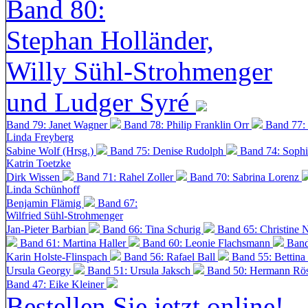
Band 80:
Stephan Holländer,
Willy Sühl-Strohmenger
und Ludger Syré
Band 79: Janet Wagner
Band 78: Philip Franklin Orr
Band 77:
Linda Freyberg
Sabine Wolf (Hrsg.)
Band 75: Denise Rudolph
Band 74: Soph
Katrin Toetzke
Dirk Wissen
Band 71: Rahel Zoller
Band 70: Sabrina Lorenz
Linda Schünhoff
Benjamin Flämig
Band 67:
Wilfried Sühl-Strohmenger
Jan-Pieter Barbian
Band 66: Tina Schurig
Band 65: Christine 
Band 61: Martina Haller
Band 60:
Leonie Flachsmann
Band
Karin Holste-Flinspach
Band 56: Rafael Ball
Band 55: Bettina
Ursula Georgy
Band 51: Ursula Jaksch
Band 50:
Hermann Rös
Band 47: Eike Kleiner
Bestellen Sie jetzt online!