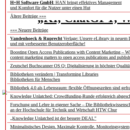
H+H Software GmbH
: HAN bringt effektives Management
und Komfort für die Nutzer unter einen Hut
„KI, ChatGPT, W
Ältere Beiträge »»»
Beantwortung wiss
««« Neuere Beiträge
Vandenhoeck & Ruprecht
Verlage: Unsere eLibrary in neuem 
und mit verbesserter Benutzeroberfläche!
Gedanken zu KI im wiss
Boosting Open Access Publications with Content Marketing – 
der 
content marketing matters to open access publications and publish
Zeutschel Buchscanner OS Q: Digitalisierung in höchster Qualitä
Oliver Karras, Ann
Bibliotheken verändern | Transforming Libraries
Bibliotheken für Menschen
Bibliothek 4.0 als Lebensraum: flexible Öffnungszeiten sind gefra
Knowledge Unlatched: Crowdfunding-Runde erfolgreich abgesc
Forschung und Lehre in eigener Sache – Die Bibliothekwissensc
an der Hochschule für Technik und Wirtschaft HTW Chur
„Knowledge Unlatched ist der bessere DEAL”
Automatisierte sema
Minimalistisches Design. Maximale Kontrolle. Monitoringsystem