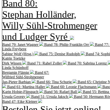
Band 80:
Stephan Holländer,
Willy Sühl-Strohmenger
und Ludger Syré
Band 79: Janet Wagner
Band 78: Philip Franklin Orr
Band 77:
Linda Freyberg
Sabine Wolf (Hrsg.)
Band 75: Denise Rudolph
Band 74: Soph
Katrin Toetzke
Dirk Wissen
Band 71: Rahel Zoller
Band 70: Sabrina Lorenz
Linda Schünhoff
Benjamin Flämig
Band 67:
Wilfried Sühl-Strohmenger
Jan-Pieter Barbian
Band 66: Tina Schurig
Band 65: Christine 
Band 61: Martina Haller
Band 60:
Leonie Flachsmann
Band
Karin Holste-Flinspach
Band 56: Rafael Ball
Band 55: Bettina
Ursula Georgy
Band 51: Ursula Jaksch
Band 50:
Hermann Rös
Band 47: Eike Kleiner
Bestellen Sie jetzt online!