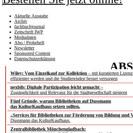
Aktuelle Ausgabe
Archiv
fachbuchjournal
Zeitschrift IWP
Mediadaten
Abo / Probeheft
Newsletter
Sponsored Content
Datenschutzerklärung
AB
Wiley: Vom Einzelkauf zur Kollektion
– mit kuratierten Lizen
b.i.t.
onl
effizienter werden und die Studierenden besser versorgen
nexbib: Digitale Partizipation leicht gemacht
–
Zugänglichkeit und Relevanz für die Stadtgesellschaft steigern
Fünf Gründe, warum Bibliotheken auf Dussmann
das KulturKaufhaus setzen sollten.
Text und Data Mini
„Services für Bibliotheken zur Förderung von Bildung und Vi
Dussmann das KulturKaufhaus.
und Bibliotheken – KI
Zentralbibliothek Mönchengladbach: