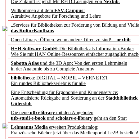
Die Zukunft ist jetzt! Mit RFID-Lösungen von
Nexbib
.
El
Willkommen auf dem
ESV-Campus
!
Attraktive Angebote für Forschung und Lehre
„Services für Bibliotheken zur Förderung von Bildung und Vielfa
das KulturKaufhaus
Open Library: Öffnen, wenn andere Türen zu sind! –
nexbib
H+H Software GmbH
: Die Bibliothek als Information-Broker
Wie Sie mit HAN Online-Ressourcen einfacher zugänglich mach
Zertifikatskurs 
Sobotta Atlas
und die 3D App: Von den ersten Lehrmitteln
in der Anatomie bis zu Complete Anatomy
Universität
bibliotheca
: DIGITAL – MOBIL – VERNETZT
Ein rundes Bibliothekserlebnis für alle
Erfahrungen mit d
Eine Entscheidung für Ergonomie und Kundenservice:
Automatisierte Rückgabe und Sortierung an der
Stadtbibliothek
Gütersloh
Tereza Kalov
Die neue
utb elibrary
mit den Angeboten
utb-studi-e-book
und
scholars-e-library
geht an den Start
Lehmanns Media
erweitert Produktkatalog:
Französische Bücher jetzt über das Medienportal Le2B bestellen!