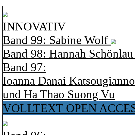
INNOVATIV
Band 99: Sabine Wolf
Band 98: Hannah Schönla
Band 97:
Ioanna Danai Katsougiann
und Ha Thao Suong Vu
VOLLTEXT OPEN ACCE