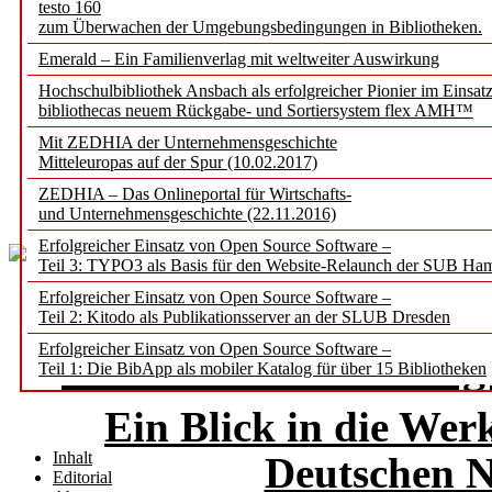
testo 160
histori
zum Überwachen der Umgebungsbedingungen in Bibliotheken.
Emerald – Ein Familienverlag mit weltweiter Auswirkung
Erkennung und Verkn
Hochschulbibliothek Ansbach als erfolgreicher Pionier im Einsat
bibliothecas neuem Rückgabe- und Sortiersystem flex AMH™
Wikidata
Mit ZEDHIA der Unternehmensgeschichte
Mitteleuropas auf der Spur (10.02.2017)
Kai Labusch, Sophie S
ZEDHIA – Das Onlineportal für Wirtschafts-
und Unternehmensgeschichte (22.11.2016)
Erfolgreicher Einsatz von Open Source Software –
Teil 3: TYPO3 als Basis für den Website-Relaunch der SUB Ha
Erfolgreicher Einsatz von Open Source Software –
Teil 2: Kitodo als Publikationsserver an der SLUB Dresden
Erfolgreicher Einsatz von Open Source Software –
Maschinelle Beschla
Teil 1: Die BibApp als mobiler Katalog für über 15 Bibliotheken
Ein Blick in die Werk
Inhalt
Deutschen N
Editorial