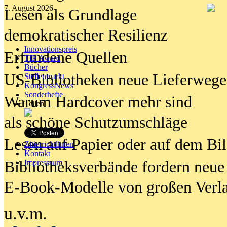
7. August 2026
Lesen als Grundlage
demokratischer Resilienz
Innovationspreis
Erfundene Quellen
TIP Award
Bücher
US-Bibliotheken neue Lieferwege
Stellenmarkt
KongressNews
Sonderhefte
Warum Hardcover mehr sind
Teilen
als schöne Schutzumschläge
Lesen auf Papier oder auf dem Bi
Zitierrichtlinien
Kontakt
Bibliotheksverbände fordern neue
Impresssum
E-Book-Modelle von großen Verl
u.v.m.