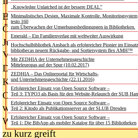
In der Ausgabe
05/2026
(Juni/Juli
„Knowledge Unlatched ist der bessere DEAL”
Bürgerforum fordert mehr Medienb
Minimalistisches Design. Maximale Kontrolle. Monitoringsystem
testo 160
Öffentlichkeit
zum Überwachen der Umgebungsbedingungen in Bibliotheken.
Emerald – Ein Familienverlag mit weltweiter Auswirkung
Jugendliche wollen besseren Schut
Hochschulbibliothek Ansbach als erfolgreicher Pionier im Einsat
bibliothecas neuem Rückgabe- und Sortiersystem flex AMH™
Verbote
Mit ZEDHIA der Unternehmensgeschichte
Mitteleuropas auf der Spur (10.02.2017)
Digitale Langzeit­archi­vierung br
ZEDHIA – Das Onlineportal für Wirtschafts-
KI-Chatbots werden Teil der wiss
und Unternehmensgeschichte (22.11.2016)
Erfolgreicher Einsatz von Open Source Software –
Offene Infrastrukturen für
Teil 3: TYPO3 als Basis für den Website-Relaunch der SUB Ha
Erfolgreicher Einsatz von Open Source Software –
wissenschaftliche Informationssy
Teil 2: Kitodo als Publikationsserver an der SLUB Dresden
Erfolgreicher Einsatz von Open Source Software –
Warum die Debatte über KI-Texte
Teil 1: Die BibApp als mobiler Katalog für über 15 Bibliotheken
zu kurz greift