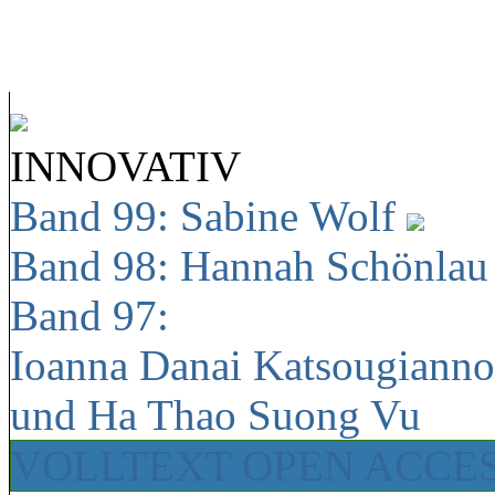
INNOVATIV
Band 99: Sabine Wolf
Band 98: Hannah Schönla
Band 97:
Ioanna Danai Katsougiann
und Ha Thao Suong Vu
VOLLTEXT OPEN ACCE