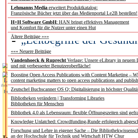
Lehmanns Media
erweitert Produktkatalog:
Künstliche Intelligenz a
Französische Bücher jetzt über das Medienportal Le2B bestellen!
besser zu verstehen
H+H Software GmbH
: HAN bringt effektives Management
und Komfort für die Nutzer unter einen Hut
„Leitbegriffe der Gesund
Ältere Beiträge »»»
des BIÖG erscheinen Ope
««« Neuere Beiträge
Vandenhoeck & Ruprecht
Verlage: Unsere eLibrary in neuem 
und mit verbesserter Benutzeroberfläche!
Aktuelles aus
Boosting Open Access Publications with Content Marketing – 
L
content marketing matters to open access publications and publish
ibrary
Zeutschel Buchscanner OS Q: Digitalisierung in höchster Qualitä
Essentials
Bibliotheken verändern | Transforming Libraries
Bibliotheken für Menschen
Bibliothek 4.0 als Lebensraum: flexible Öffnungszeiten sind gefra
Knowledge Unlatched: Crowdfunding-Runde erfolgreich abgesc
Forschung und Lehre in eigener Sache – Die Bibliothekwissensc
an der Hochschule für Technik und Wirtschaft HTW Chur