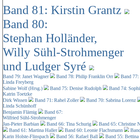
Band 81: Kirstin Grantz
Band 80:
Stephan Holländer,
Willy Sühl-Strohmenger
und Ludger Syré
Band 79: Janet Wagner
Band 78: Philip Franklin Orr
Band 77:
Linda Freyberg
Sabine Wolf (Hrsg.)
Band 75: Denise Rudolph
Band 74: Soph
Katrin Toetzke
Dirk Wissen
Band 71: Rahel Zoller
Band 70: Sabrina Lorenz
Linda Schünhoff
Benjamin Flämig
Band 67:
Wilfried Sühl-Strohmenger
Jan-Pieter Barbian
Band 66: Tina Schurig
Band 65: Christine 
Band 61: Martina Haller
Band 60:
Leonie Flachsmann
Band
Karin Holste-Flinspach
Band 56: Rafael Ball
Band 55: Bettina