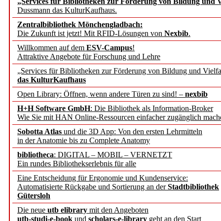
„Services für Bibliotheken zur Förderung von Bildung und Vi
angepasst
Dussmann das KulturKaufhaus.
Zentralbibliothek Mönchengladbach:
Wissenschaftskommunikati
Die Zukunft ist jetzt! Mit RFID-Lösungen von
Nexbib
.
Willkommen auf dem
ESV-Campus
!
konstruktiv!
Attraktive Angebote für Forschung und Lehre
„Services für Bibliotheken zur Förderung von Bildung und Vielfa
Mohr Siebeck übernimmt
das KulturKaufhaus
Open Library: Öffnen, wenn andere Türen zu sind! –
nexbib
und die Zeitschrift für 
H+H Software GmbH
: Die Bibliothek als Information-Broker
Wie Sie mit HAN Online-Ressourcen einfacher zugänglich mach
Francke Attempto
Sobotta Atlas
und die 3D App: Von den ersten Lehrmitteln
in der Anatomie bis zu Complete Anatomy
EBSCO Information Servic
bibliotheca
: DIGITAL – MOBIL – VERNETZT
Recherchefunktionen in
Ein rundes Bibliothekserlebnis für alle
Eine Entscheidung für Ergonomie und Kundenservice:
Automatisierte Rückgabe und Sortierung an der
Stadtbibliothek
Sorbisches Institut neu 
Gütersloh
Geschichte und kulturell
Die neue
utb elibrary
mit den Angeboten
utb-studi-e-book
und
scholars-e-library
geht an den Start