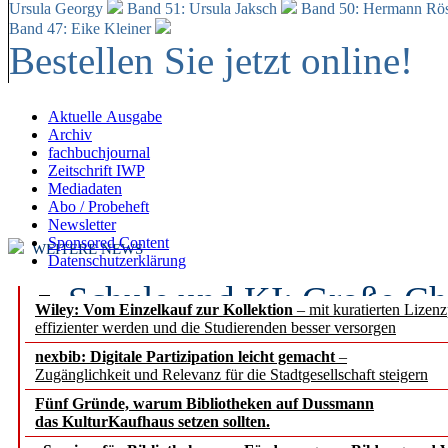
Ursula Georgy
Band 51: Ursula Jaksch
Band 50:
Hermann Rös
Band 47: Eike Kleiner
Bestellen Sie jetzt online!
Aktuelle Ausgabe
Archiv
fachbuchjournal
Zeitschrift IWP
Mediadaten
Abo / Probeheft
Newsletter
Sponsored Content
WEITERE NEWS
Datenschutzerklärung
Schule und KI: Große Ch
Wiley: Vom Einzelkauf zur Kollektion
– mit kuratierten Lizen
effizienter werden und die Studierenden besser versorgen
Voraussetzungen
nexbib: Digitale Partizipation leicht gemacht
–
Zugänglichkeit und Relevanz für die Stadtgesellschaft steigern
Erfolgreiches erstes Hal
Fünf Gründe, warum Bibliotheken auf Dussmann
Segment Research – Ausb
das KulturKaufhaus setzen sollten.