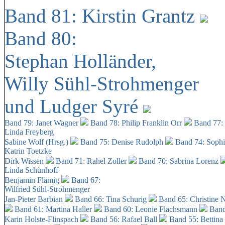
Band 81: Kirstin Grantz
Band 80:
Stephan Holländer,
Willy Sühl-Strohmenger
und Ludger Syré
Band 79: Janet Wagner
Band 78: Philip Franklin Orr
Band 77:
Linda Freyberg
Sabine Wolf (Hrsg.)
Band 75: Denise Rudolph
Band 74: Soph
Katrin Toetzke
Dirk Wissen
Band 71: Rahel Zoller
Band 70: Sabrina Lorenz
Linda Schünhoff
Benjamin Flämig
Band 67:
Wilfried Sühl-Strohmenger
Jan-Pieter Barbian
Band 66: Tina Schurig
Band 65: Christine 
Band 61: Martina Haller
Band 60:
Leonie Flachsmann
Band
Karin Holste-Flinspach
Band 56: Rafael Ball
Band 55: Bettina