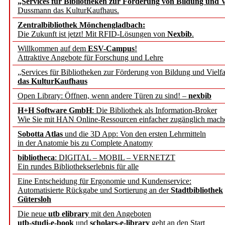
„Services für Bibliotheken zur Förderung von Bildung und Vi
angepasst
Dussmann das KulturKaufhaus.
Zentralbibliothek Mönchengladbach:
Wissenschaftskommunikati
Die Zukunft ist jetzt! Mit RFID-Lösungen von
Nexbib
.
Willkommen auf dem
ESV-Campus
!
konstruktiv!
Attraktive Angebote für Forschung und Lehre
„Services für Bibliotheken zur Förderung von Bildung und Vielfa
Mohr Siebeck übernimmt
das KulturKaufhaus
Open Library: Öffnen, wenn andere Türen zu sind! –
nexbib
und die Zeitschrift für 
H+H Software GmbH
: Die Bibliothek als Information-Broker
Wie Sie mit HAN Online-Ressourcen einfacher zugänglich mach
Francke Attempto
Sobotta Atlas
und die 3D App: Von den ersten Lehrmitteln
in der Anatomie bis zu Complete Anatomy
EBSCO Information Servic
bibliotheca
: DIGITAL – MOBIL – VERNETZT
Recherchefunktionen in
Ein rundes Bibliothekserlebnis für alle
Eine Entscheidung für Ergonomie und Kundenservice:
Automatisierte Rückgabe und Sortierung an der
Stadtbibliothek
Sorbisches Institut neu 
Gütersloh
Geschichte und kulturell
Die neue
utb elibrary
mit den Angeboten
utb-studi-e-book
und
scholars-e-library
geht an den Start