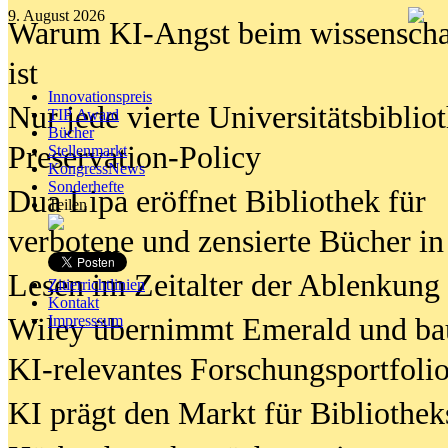
9. August 2026
Warum KI-Angst beim wissenschaft
ist
Innovationspreis
Nur jede vierte Universitätsbibliot
TIP Award
Bücher
Preservation-Policy
Stellenmarkt
KongressNews
Sonderhefte
Dua Lipa eröffnet Bibliothek für
Teilen
verbotene und zensierte Bücher in
Lesen im Zeitalter der Ablenkung
Zitierrichtlinien
Kontakt
Wiley übernimmt Emerald und ba
Impresssum
KI-relevantes Forschungsportfolio
KI prägt den Markt für Bibliothe