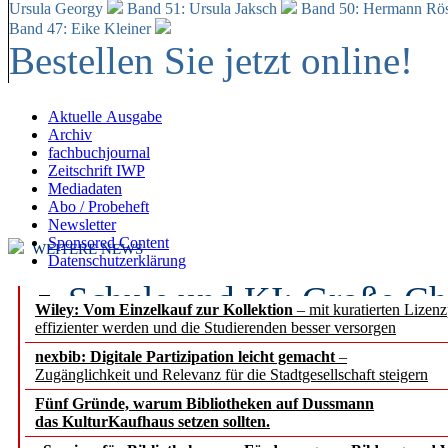
Ursula Georgy
Band 51: Ursula Jaksch
Band 50:
Hermann Rös
Band 47: Eike Kleiner
Bestellen Sie jetzt online!
Aktuelle Ausgabe
Archiv
fachbuchjournal
Zeitschrift IWP
Mediadaten
Abo / Probeheft
Newsletter
Sponsored Content
WEITERE NEWS
Datenschutzerklärung
Schule und KI: Große Ch
Wiley: Vom Einzelkauf zur Kollektion
– mit kuratierten Lizen
effizienter werden und die Studierenden besser versorgen
Voraussetzungen
nexbib: Digitale Partizipation leicht gemacht
–
Zugänglichkeit und Relevanz für die Stadtgesellschaft steigern
Erfolgreiches erstes Hal
Fünf Gründe, warum Bibliotheken auf Dussmann
Segment Research – Ausb
das KulturKaufhaus setzen sollten.