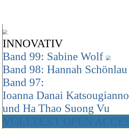
INNOVATIV
Band 99: Sabine Wolf
Band 98: Hannah Schönla
Band 97:
Ioanna Danai Katsougiann
und Ha Thao Suong Vu
VOLLTEXT OPEN ACCE