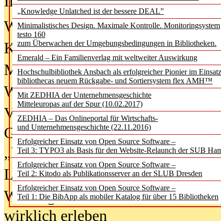
In der Ausgabe
06/2026
(August 20
„Knowledge Unlatched ist der bessere DEAL”
Was Hochschul­bibliotheken von i
Minimalistisches Design. Maximale Kontrolle. Monitoringsystem
testo 160
zum Überwachen der Umgebungsbedingungen in Bibliotheken.
Kinder in der digitalen Welt
Emerald – Ein Familienverlag mit weltweiter Auswirkung
Metadaten als Infrastruktur
Hochschulbibliothek Ansbach als erfolgreicher Pionier im Einsat
bibliothecas neuem Rückgabe- und Sortiersystem flex AMH™
Wenn Bots katalogisieren
Mit ZEDHIA der Unternehmensgeschichte
Mitteleuropas auf der Spur (10.02.2017)
Von Abschlusskleidern bis
ZEDHIA – Das Onlineportal für Wirtschafts-
und Unternehmensgeschichte (22.11.2016)
Geisterjagd-Ausrüstung in der
Erfolgreicher Einsatz von Open Source Software –
„Library of Things“ unterwegs
Teil 3: TYPO3 als Basis für den Website-Relaunch der SUB Ha
Erfolgreicher Einsatz von Open Source Software –
Lesen als Infrastrukturaufgabe
Teil 2: Kitodo als Publikationsserver an der SLUB Dresden
Erfolgreicher Einsatz von Open Source Software –
Wie Jugendliche Social Media
Teil 1: Die BibApp als mobiler Katalog für über 15 Bibliotheken
wirklich erleben