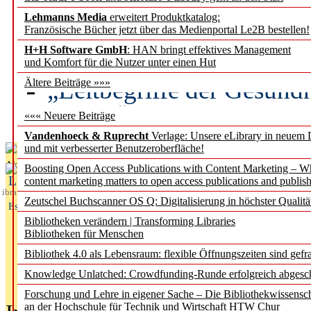
Lehmanns Media
erweitert Produktkatalog:
Künstliche Intelligenz a
Französische Bücher jetzt über das Medienportal Le2B bestellen!
besser zu verstehen
H+H Software GmbH
: HAN bringt effektives Management
und Komfort für die Nutzer unter einen Hut
„Leitbegriffe der Gesund
Ältere Beiträge »»»
des BIÖG erscheinen Ope
««« Neuere Beiträge
Vandenhoeck & Ruprecht
Verlage: Unsere eLibrary in neuem 
und mit verbesserter Benutzeroberfläche!
Aktuelles aus
Boosting Open Access Publications with Content Marketing – 
L
content marketing matters to open access publications and publish
ibrary
Zeutschel Buchscanner OS Q: Digitalisierung in höchster Qualitä
Essentials
Bibliotheken verändern | Transforming Libraries
Bibliotheken für Menschen
Bibliothek 4.0 als Lebensraum: flexible Öffnungszeiten sind gefra
Knowledge Unlatched: Crowdfunding-Runde erfolgreich abgesc
Forschung und Lehre in eigener Sache – Die Bibliothekwissensc
an der Hochschule für Technik und Wirtschaft HTW Chur