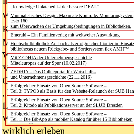
In der Ausgabe
06/2026
(August 20
„Knowledge Unlatched ist der bessere DEAL”
Was Hochschul­bibliotheken von i
Minimalistisches Design. Maximale Kontrolle. Monitoringsystem
testo 160
zum Überwachen der Umgebungsbedingungen in Bibliotheken.
Kinder in der digitalen Welt
Emerald – Ein Familienverlag mit weltweiter Auswirkung
Metadaten als Infrastruktur
Hochschulbibliothek Ansbach als erfolgreicher Pionier im Einsat
bibliothecas neuem Rückgabe- und Sortiersystem flex AMH™
Wenn Bots katalogisieren
Mit ZEDHIA der Unternehmensgeschichte
Mitteleuropas auf der Spur (10.02.2017)
Von Abschlusskleidern bis
ZEDHIA – Das Onlineportal für Wirtschafts-
und Unternehmensgeschichte (22.11.2016)
Geisterjagd-Ausrüstung in der
Erfolgreicher Einsatz von Open Source Software –
„Library of Things“ unterwegs
Teil 3: TYPO3 als Basis für den Website-Relaunch der SUB Ha
Erfolgreicher Einsatz von Open Source Software –
Lesen als Infrastrukturaufgabe
Teil 2: Kitodo als Publikationsserver an der SLUB Dresden
Erfolgreicher Einsatz von Open Source Software –
Wie Jugendliche Social Media
Teil 1: Die BibApp als mobiler Katalog für über 15 Bibliotheken
wirklich erleben