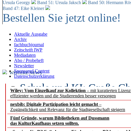
Ursula Georgy
Band 51: Ursula Jaksch
Band 50:
Hermann Rös
Band 47: Eike Kleiner
Bestellen Sie jetzt online!
Aktuelle Ausgabe
Archiv
fachbuchjournal
Zeitschrift IWP
Mediadaten
Abo / Probeheft
Newsletter
Sponsored Content
WEITERE NEWS
Datenschutzerklärung
Schule und KI: Große Ch
Wiley: Vom Einzelkauf zur Kollektion
– mit kuratierten Lizen
effizienter werden und die Studierenden besser versorgen
Voraussetzungen
nexbib: Digitale Partizipation leicht gemacht
–
Zugänglichkeit und Relevanz für die Stadtgesellschaft steigern
Erfolgreiches erstes Hal
Fünf Gründe, warum Bibliotheken auf Dussmann
Segment Research – Ausb
das KulturKaufhaus setzen sollten.