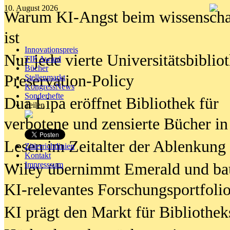
10. August 2026
Warum KI-Angst beim wissenschaft
ist
Innovationspreis
Nur jede vierte Universitätsbibliot
TIP Award
Bücher
Preservation-Policy
Stellenmarkt
KongressNews
Sonderhefte
Dua Lipa eröffnet Bibliothek für
Teilen
verbotene und zensierte Bücher in
Lesen im Zeitalter der Ablenkung
Zitierrichtlinien
Kontakt
Wiley übernimmt Emerald und ba
Impresssum
KI-relevantes Forschungsportfolio
KI prägt den Markt für Bibliothe