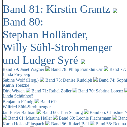
Band 81: Kirstin Grantz
Band 80:
Stephan Holländer,
Willy Sühl-Strohmenger
und Ludger Syré
Band 79: Janet Wagner
Band 78: Philip Franklin Orr
Band 77:
Linda Freyberg
Sabine Wolf (Hrsg.)
Band 75: Denise Rudolph
Band 74: Soph
Katrin Toetzke
Dirk Wissen
Band 71: Rahel Zoller
Band 70: Sabrina Lorenz
Linda Schünhoff
Benjamin Flämig
Band 67:
Wilfried Sühl-Strohmenger
Jan-Pieter Barbian
Band 66: Tina Schurig
Band 65: Christine 
Band 61: Martina Haller
Band 60:
Leonie Flachsmann
Band
Karin Holste-Flinspach
Band 56: Rafael Ball
Band 55: Bettina