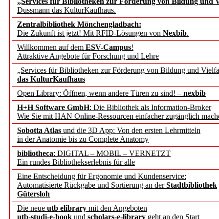
„Services für Bibliotheken zur Förderung von Bildung und Vi
angepasst
Dussmann das KulturKaufhaus.
Zentralbibliothek Mönchengladbach:
Wissenschaftskommunikati
Die Zukunft ist jetzt! Mit RFID-Lösungen von
Nexbib
.
Willkommen auf dem
ESV-Campus
!
konstruktiv!
Attraktive Angebote für Forschung und Lehre
„Services für Bibliotheken zur Förderung von Bildung und Vielfa
Mohr Siebeck übernimmt
das KulturKaufhaus
Open Library: Öffnen, wenn andere Türen zu sind! –
nexbib
und die Zeitschrift für 
H+H Software GmbH
: Die Bibliothek als Information-Broker
Wie Sie mit HAN Online-Ressourcen einfacher zugänglich mach
Francke Attempto
Sobotta Atlas
und die 3D App: Von den ersten Lehrmitteln
in der Anatomie bis zu Complete Anatomy
EBSCO Information Servic
bibliotheca
: DIGITAL – MOBIL – VERNETZT
Recherchefunktionen in
Ein rundes Bibliothekserlebnis für alle
Eine Entscheidung für Ergonomie und Kundenservice:
Automatisierte Rückgabe und Sortierung an der
Stadtbibliothek
Sorbisches Institut neu 
Gütersloh
Geschichte und kulturell
Die neue
utb elibrary
mit den Angeboten
utb-studi-e-book
und
scholars-e-library
geht an den Start