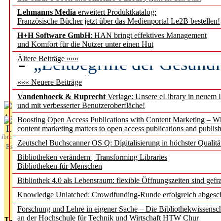
Lehmanns Media
erweitert Produktkatalog:
Künstliche Intelligenz a
Französische Bücher jetzt über das Medienportal Le2B bestellen!
besser zu verstehen
H+H Software GmbH
: HAN bringt effektives Management
und Komfort für die Nutzer unter einen Hut
„Leitbegriffe der Gesund
Ältere Beiträge »»»
des BIÖG erscheinen Ope
««« Neuere Beiträge
Vandenhoeck & Ruprecht
Verlage: Unsere eLibrary in neuem 
und mit verbesserter Benutzeroberfläche!
Aktuelles aus
Boosting Open Access Publications with Content Marketing – 
L
content marketing matters to open access publications and publish
ibrary
Zeutschel Buchscanner OS Q: Digitalisierung in höchster Qualitä
Essentials
Bibliotheken verändern | Transforming Libraries
Bibliotheken für Menschen
Bibliothek 4.0 als Lebensraum: flexible Öffnungszeiten sind gefra
Knowledge Unlatched: Crowdfunding-Runde erfolgreich abgesc
Forschung und Lehre in eigener Sache – Die Bibliothekwissensc
an der Hochschule für Technik und Wirtschaft HTW Chur