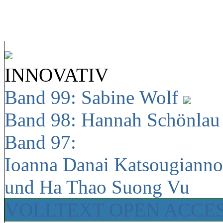
INNOVATIV
Band 99: Sabine Wolf
Band 98: Hannah Schönla
Band 97:
Ioanna Danai Katsougiann
und Ha Thao Suong Vu
VOLLTEXT OPEN ACCE