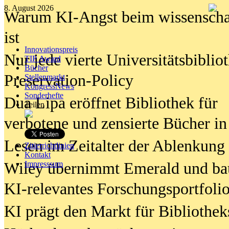
8. August 2026
Warum KI-Angst beim wissenschaft
ist
Innovationspreis
Nur jede vierte Universitätsbibliot
TIP Award
Bücher
Preservation-Policy
Stellenmarkt
KongressNews
Sonderhefte
Dua Lipa eröffnet Bibliothek für
Teilen
verbotene und zensierte Bücher in
Lesen im Zeitalter der Ablenkung
Zitierrichtlinien
Kontakt
Wiley übernimmt Emerald und ba
Impresssum
KI-relevantes Forschungsportfolio
KI prägt den Markt für Bibliothe