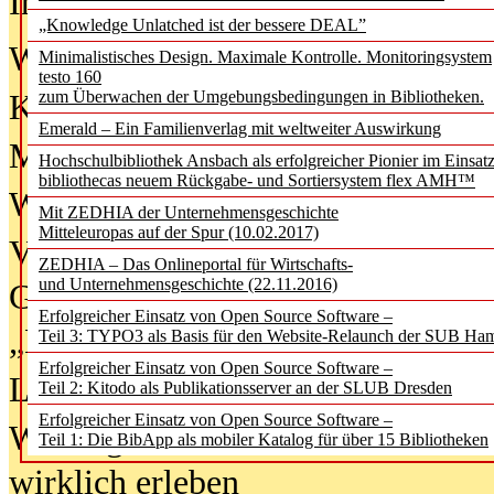
In der Ausgabe
06/2026
(August 20
„Knowledge Unlatched ist der bessere DEAL”
Was Hochschul­bibliotheken von i
Minimalistisches Design. Maximale Kontrolle. Monitoringsystem
testo 160
zum Überwachen der Umgebungsbedingungen in Bibliotheken.
Kinder in der digitalen Welt
Emerald – Ein Familienverlag mit weltweiter Auswirkung
Metadaten als Infrastruktur
Hochschulbibliothek Ansbach als erfolgreicher Pionier im Einsat
bibliothecas neuem Rückgabe- und Sortiersystem flex AMH™
Wenn Bots katalogisieren
Mit ZEDHIA der Unternehmensgeschichte
Mitteleuropas auf der Spur (10.02.2017)
Von Abschlusskleidern bis
ZEDHIA – Das Onlineportal für Wirtschafts-
und Unternehmensgeschichte (22.11.2016)
Geisterjagd-Ausrüstung in der
Erfolgreicher Einsatz von Open Source Software –
„Library of Things“ unterwegs
Teil 3: TYPO3 als Basis für den Website-Relaunch der SUB Ha
Erfolgreicher Einsatz von Open Source Software –
Lesen als Infrastrukturaufgabe
Teil 2: Kitodo als Publikationsserver an der SLUB Dresden
Erfolgreicher Einsatz von Open Source Software –
Wie Jugendliche Social Media
Teil 1: Die BibApp als mobiler Katalog für über 15 Bibliotheken
wirklich erleben