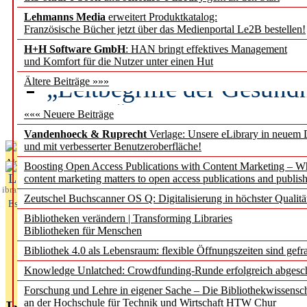
Lehmanns Media
erweitert Produktkatalog:
Künstliche Intelligenz a
Französische Bücher jetzt über das Medienportal Le2B bestellen!
besser zu verstehen
H+H Software GmbH
: HAN bringt effektives Management
und Komfort für die Nutzer unter einen Hut
„Leitbegriffe der Gesund
Ältere Beiträge »»»
des BIÖG erscheinen Ope
««« Neuere Beiträge
Vandenhoeck & Ruprecht
Verlage: Unsere eLibrary in neuem 
und mit verbesserter Benutzeroberfläche!
Aktuelles aus
Boosting Open Access Publications with Content Marketing – 
L
content marketing matters to open access publications and publish
ibrary
Zeutschel Buchscanner OS Q: Digitalisierung in höchster Qualitä
Essentials
Bibliotheken verändern | Transforming Libraries
Bibliotheken für Menschen
Bibliothek 4.0 als Lebensraum: flexible Öffnungszeiten sind gefra
Knowledge Unlatched: Crowdfunding-Runde erfolgreich abgesc
Forschung und Lehre in eigener Sache – Die Bibliothekwissensc
an der Hochschule für Technik und Wirtschaft HTW Chur