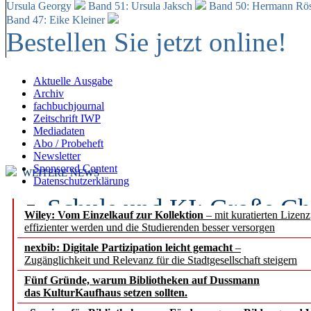
Ursula Georgy
Band 51: Ursula Jaksch
Band 50:
Hermann Rös
Band 47: Eike Kleiner
Bestellen Sie jetzt online!
Aktuelle Ausgabe
Archiv
fachbuchjournal
Zeitschrift IWP
Mediadaten
Abo / Probeheft
Newsletter
Sponsored Content
WEITERE NEWS
Datenschutzerklärung
Schule und KI: Große Ch
Wiley: Vom Einzelkauf zur Kollektion
– mit kuratierten Lizen
effizienter werden und die Studierenden besser versorgen
Voraussetzungen
nexbib: Digitale Partizipation leicht gemacht
–
Zugänglichkeit und Relevanz für die Stadtgesellschaft steigern
Erfolgreiches erstes Hal
Fünf Gründe, warum Bibliotheken auf Dussmann
Segment Research – Ausb
das KulturKaufhaus setzen sollten.