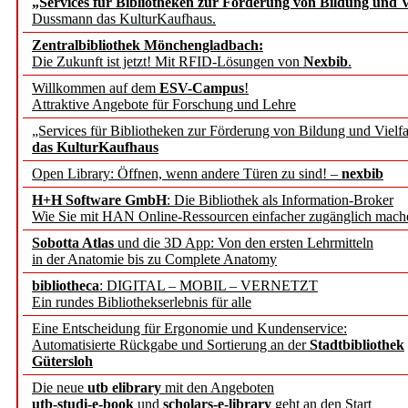
„Services für Bibliotheken zur Förderung von Bildung und Vi
angepasst
Dussmann das KulturKaufhaus.
Zentralbibliothek Mönchengladbach:
Wissenschaftskommunikati
Die Zukunft ist jetzt! Mit RFID-Lösungen von
Nexbib
.
Willkommen auf dem
ESV-Campus
!
konstruktiv!
Attraktive Angebote für Forschung und Lehre
„Services für Bibliotheken zur Förderung von Bildung und Vielfa
Mohr Siebeck übernimmt
das KulturKaufhaus
Open Library: Öffnen, wenn andere Türen zu sind! –
nexbib
und die Zeitschrift für 
H+H Software GmbH
: Die Bibliothek als Information-Broker
Wie Sie mit HAN Online-Ressourcen einfacher zugänglich mach
Francke Attempto
Sobotta Atlas
und die 3D App: Von den ersten Lehrmitteln
in der Anatomie bis zu Complete Anatomy
EBSCO Information Servic
bibliotheca
: DIGITAL – MOBIL – VERNETZT
Recherchefunktionen in
Ein rundes Bibliothekserlebnis für alle
Eine Entscheidung für Ergonomie und Kundenservice:
Automatisierte Rückgabe und Sortierung an der
Stadtbibliothek
Sorbisches Institut neu 
Gütersloh
Geschichte und kulturell
Die neue
utb elibrary
mit den Angeboten
utb-studi-e-book
und
scholars-e-library
geht an den Start