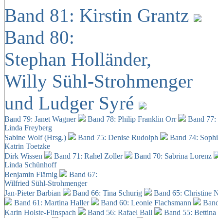
Band 81: Kirstin Grantz
Band 80:
Stephan Holländer,
Willy Sühl-Strohmenger
und Ludger Syré
Band 79: Janet Wagner
Band 78: Philip Franklin Orr
Band 77:
Linda Freyberg
Sabine Wolf (Hrsg.)
Band 75: Denise Rudolph
Band 74: Soph
Katrin Toetzke
Dirk Wissen
Band 71: Rahel Zoller
Band 70: Sabrina Lorenz
Linda Schünhoff
Benjamin Flämig
Band 67:
Wilfried Sühl-Strohmenger
Jan-Pieter Barbian
Band 66: Tina Schurig
Band 65: Christine 
Band 61: Martina Haller
Band 60:
Leonie Flachsmann
Band
Karin Holste-Flinspach
Band 56: Rafael Ball
Band 55: Bettina