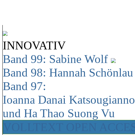
INNOVATIV
Band 99: Sabine Wolf
Band 98: Hannah Schönla
Band 97:
Ioanna Danai Katsougiann
und Ha Thao Suong Vu
VOLLTEXT OPEN ACCE