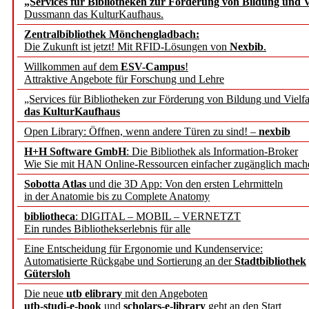
„Services für Bibliotheken zur Förderung von Bildung und Vi
angepasst
Dussmann das KulturKaufhaus.
Zentralbibliothek Mönchengladbach:
Wissenschaftskommunikati
Die Zukunft ist jetzt! Mit RFID-Lösungen von
Nexbib
.
Willkommen auf dem
ESV-Campus
!
konstruktiv!
Attraktive Angebote für Forschung und Lehre
„Services für Bibliotheken zur Förderung von Bildung und Vielfa
Mohr Siebeck übernimmt
das KulturKaufhaus
Open Library: Öffnen, wenn andere Türen zu sind! –
nexbib
und die Zeitschrift für 
H+H Software GmbH
: Die Bibliothek als Information-Broker
Wie Sie mit HAN Online-Ressourcen einfacher zugänglich mach
Francke Attempto
Sobotta Atlas
und die 3D App: Von den ersten Lehrmitteln
in der Anatomie bis zu Complete Anatomy
EBSCO Information Servic
bibliotheca
: DIGITAL – MOBIL – VERNETZT
Recherchefunktionen in
Ein rundes Bibliothekserlebnis für alle
Eine Entscheidung für Ergonomie und Kundenservice:
Automatisierte Rückgabe und Sortierung an der
Stadtbibliothek
Sorbisches Institut neu 
Gütersloh
Geschichte und kulturell
Die neue
utb elibrary
mit den Angeboten
utb-studi-e-book
und
scholars-e-library
geht an den Start