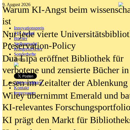
9. August 2026
Warum KI-Angst beim wissenschaft
ist
Innovationspreis
Nur jede vierte Universitätsbibliot
TIP Award
Bücher
Preservation-Policy
Stellenmarkt
KongressNews
Sonderhefte
Dua Lipa eröffnet Bibliothek für
Teilen
verbotene und zensierte Bücher in
Lesen im Zeitalter der Ablenkung
Zitierrichtlinien
Kontakt
Wiley übernimmt Emerald und ba
Impresssum
KI-relevantes Forschungsportfolio
KI prägt den Markt für Bibliothe