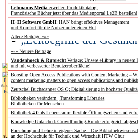
Lehmanns Media
erweitert Produktkatalog:
Künstliche Intelligenz a
Französische Bücher jetzt über das Medienportal Le2B bestellen!
besser zu verstehen
H+H Software GmbH
: HAN bringt effektives Management
und Komfort für die Nutzer unter einen Hut
„Leitbegriffe der Gesund
Ältere Beiträge »»»
des BIÖG erscheinen Ope
««« Neuere Beiträge
Vandenhoeck & Ruprecht
Verlage: Unsere eLibrary in neuem 
und mit verbesserter Benutzeroberfläche!
Aktuelles aus
Boosting Open Access Publications with Content Marketing – 
L
content marketing matters to open access publications and publish
ibrary
Zeutschel Buchscanner OS Q: Digitalisierung in höchster Qualitä
Essentials
Bibliotheken verändern | Transforming Libraries
Bibliotheken für Menschen
Bibliothek 4.0 als Lebensraum: flexible Öffnungszeiten sind gefra
Knowledge Unlatched: Crowdfunding-Runde erfolgreich abgesc
Forschung und Lehre in eigener Sache – Die Bibliothekwissensc
an der Hochschule für Technik und Wirtschaft HTW Chur