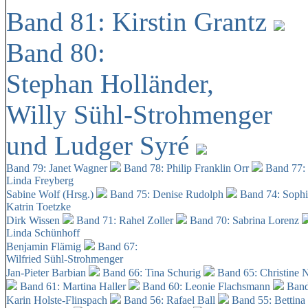
Band 81: Kirstin Grantz
Band 80:
Stephan Holländer,
Willy Sühl-Strohmenger
und Ludger Syré
Band 79: Janet Wagner
Band 78: Philip Franklin Orr
Band 77:
Linda Freyberg
Sabine Wolf (Hrsg.)
Band 75: Denise Rudolph
Band 74: Soph
Katrin Toetzke
Dirk Wissen
Band 71: Rahel Zoller
Band 70: Sabrina Lorenz
Linda Schünhoff
Benjamin Flämig
Band 67:
Wilfried Sühl-Strohmenger
Jan-Pieter Barbian
Band 66: Tina Schurig
Band 65: Christine 
Band 61: Martina Haller
Band 60:
Leonie Flachsmann
Band
Karin Holste-Flinspach
Band 56: Rafael Ball
Band 55: Bettina