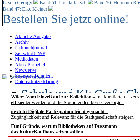
Ursula Georgy
Band 51: Ursula Jaksch
Band 50:
Hermann Rös
Band 47: Eike Kleiner
Bestellen Sie jetzt online!
Aktuelle Ausgabe
Archiv
fachbuchjournal
Zeitschrift IWP
Mediadaten
Abo / Probeheft
Newsletter
Sponsored Content
WEITERE NEWS
Datenschutzerklärung
Schule und KI: Große Ch
Wiley: Vom Einzelkauf zur Kollektion
– mit kuratierten Lizen
effizienter werden und die Studierenden besser versorgen
Voraussetzungen
nexbib: Digitale Partizipation leicht gemacht
–
Zugänglichkeit und Relevanz für die Stadtgesellschaft steigern
Erfolgreiches erstes Hal
Fünf Gründe, warum Bibliotheken auf Dussmann
Segment Research – Ausb
das KulturKaufhaus setzen sollten.