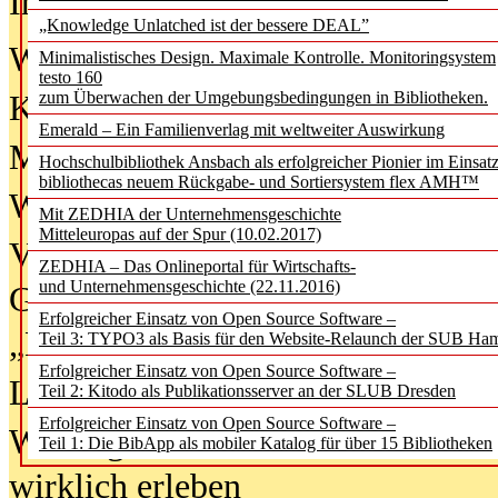
In der Ausgabe
06/2026
(August 20
„Knowledge Unlatched ist der bessere DEAL”
Was Hochschul­bibliotheken von i
Minimalistisches Design. Maximale Kontrolle. Monitoringsystem
testo 160
zum Überwachen der Umgebungsbedingungen in Bibliotheken.
Kinder in der digitalen Welt
Emerald – Ein Familienverlag mit weltweiter Auswirkung
Metadaten als Infrastruktur
Hochschulbibliothek Ansbach als erfolgreicher Pionier im Einsat
bibliothecas neuem Rückgabe- und Sortiersystem flex AMH™
Wenn Bots katalogisieren
Mit ZEDHIA der Unternehmensgeschichte
Mitteleuropas auf der Spur (10.02.2017)
Von Abschlusskleidern bis
ZEDHIA – Das Onlineportal für Wirtschafts-
und Unternehmensgeschichte (22.11.2016)
Geisterjagd-Ausrüstung in der
Erfolgreicher Einsatz von Open Source Software –
„Library of Things“ unterwegs
Teil 3: TYPO3 als Basis für den Website-Relaunch der SUB Ha
Erfolgreicher Einsatz von Open Source Software –
Lesen als Infrastrukturaufgabe
Teil 2: Kitodo als Publikationsserver an der SLUB Dresden
Erfolgreicher Einsatz von Open Source Software –
Wie Jugendliche Social Media
Teil 1: Die BibApp als mobiler Katalog für über 15 Bibliotheken
wirklich erleben