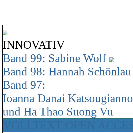
INNOVATIV
Band 99: Sabine Wolf
Band 98: Hannah Schönla
Band 97:
Ioanna Danai Katsougiann
und Ha Thao Suong Vu
VOLLTEXT OPEN ACCE