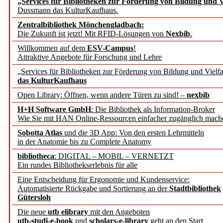
„Services für Bibliotheken zur Förderung von Bildung und Vi
angepasst
Dussmann das KulturKaufhaus.
Zentralbibliothek Mönchengladbach:
Wissenschaftskommunikati
Die Zukunft ist jetzt! Mit RFID-Lösungen von
Nexbib
.
Willkommen auf dem
ESV-Campus
!
konstruktiv!
Attraktive Angebote für Forschung und Lehre
„Services für Bibliotheken zur Förderung von Bildung und Vielfa
Mohr Siebeck übernimmt
das KulturKaufhaus
Open Library: Öffnen, wenn andere Türen zu sind! –
nexbib
und die Zeitschrift für 
H+H Software GmbH
: Die Bibliothek als Information-Broker
Wie Sie mit HAN Online-Ressourcen einfacher zugänglich mach
Francke Attempto
Sobotta Atlas
und die 3D App: Von den ersten Lehrmitteln
in der Anatomie bis zu Complete Anatomy
EBSCO Information Servic
bibliotheca
: DIGITAL – MOBIL – VERNETZT
Recherchefunktionen in
Ein rundes Bibliothekserlebnis für alle
Eine Entscheidung für Ergonomie und Kundenservice:
Automatisierte Rückgabe und Sortierung an der
Stadtbibliothek
Sorbisches Institut neu 
Gütersloh
Geschichte und kulturell
Die neue
utb elibrary
mit den Angeboten
utb-studi-e-book
und
scholars-e-library
geht an den Start