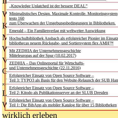
In der Ausgabe
06/2026
(August 20
„Knowledge Unlatched ist der bessere DEAL”
Was Hochschul­bibliotheken von i
Minimalistisches Design. Maximale Kontrolle. Monitoringsystem
testo 160
zum Überwachen der Umgebungsbedingungen in Bibliotheken.
Kinder in der digitalen Welt
Emerald – Ein Familienverlag mit weltweiter Auswirkung
Metadaten als Infrastruktur
Hochschulbibliothek Ansbach als erfolgreicher Pionier im Einsat
bibliothecas neuem Rückgabe- und Sortiersystem flex AMH™
Wenn Bots katalogisieren
Mit ZEDHIA der Unternehmensgeschichte
Mitteleuropas auf der Spur (10.02.2017)
Von Abschlusskleidern bis
ZEDHIA – Das Onlineportal für Wirtschafts-
und Unternehmensgeschichte (22.11.2016)
Geisterjagd-Ausrüstung in der
Erfolgreicher Einsatz von Open Source Software –
„Library of Things“ unterwegs
Teil 3: TYPO3 als Basis für den Website-Relaunch der SUB Ha
Erfolgreicher Einsatz von Open Source Software –
Lesen als Infrastrukturaufgabe
Teil 2: Kitodo als Publikationsserver an der SLUB Dresden
Erfolgreicher Einsatz von Open Source Software –
Wie Jugendliche Social Media
Teil 1: Die BibApp als mobiler Katalog für über 15 Bibliotheken
wirklich erleben