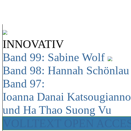
INNOVATIV
Band 99: Sabine Wolf
Band 98: Hannah Schönla
Band 97:
Ioanna Danai Katsougiann
und Ha Thao Suong Vu
VOLLTEXT OPEN ACCE