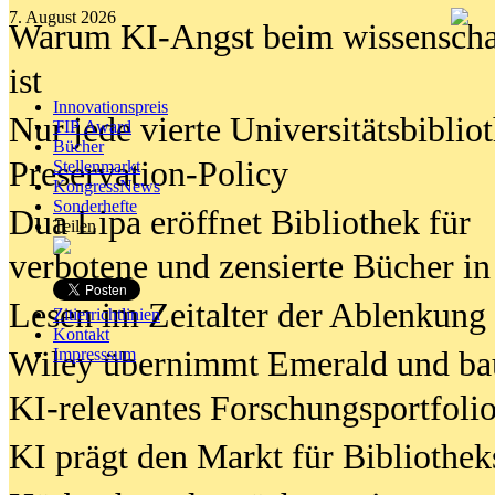
7. August 2026
Warum KI-Angst beim wissenschaft
ist
Innovationspreis
Nur jede vierte Universitätsbibliot
TIP Award
Bücher
Preservation-Policy
Stellenmarkt
KongressNews
Sonderhefte
Dua Lipa eröffnet Bibliothek für
Teilen
verbotene und zensierte Bücher in
Lesen im Zeitalter der Ablenkung
Zitierrichtlinien
Kontakt
Wiley übernimmt Emerald und ba
Impresssum
KI-relevantes Forschungsportfolio
KI prägt den Markt für Bibliothe