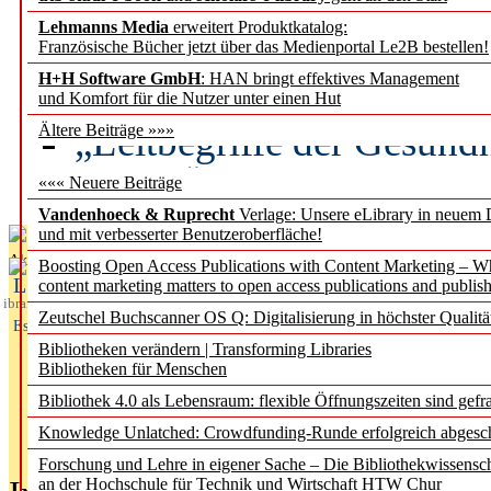
Lehmanns Media
erweitert Produktkatalog:
Künstliche Intelligenz a
Französische Bücher jetzt über das Medienportal Le2B bestellen!
besser zu verstehen
H+H Software GmbH
: HAN bringt effektives Management
und Komfort für die Nutzer unter einen Hut
„Leitbegriffe der Gesund
Ältere Beiträge »»»
des BIÖG erscheinen Ope
««« Neuere Beiträge
Vandenhoeck & Ruprecht
Verlage: Unsere eLibrary in neuem 
und mit verbesserter Benutzeroberfläche!
Aktuelles aus
Boosting Open Access Publications with Content Marketing – 
L
content marketing matters to open access publications and publish
ibrary
Zeutschel Buchscanner OS Q: Digitalisierung in höchster Qualitä
Essentials
Bibliotheken verändern | Transforming Libraries
Bibliotheken für Menschen
Bibliothek 4.0 als Lebensraum: flexible Öffnungszeiten sind gefra
Knowledge Unlatched: Crowdfunding-Runde erfolgreich abgesc
Forschung und Lehre in eigener Sache – Die Bibliothekwissensc
an der Hochschule für Technik und Wirtschaft HTW Chur