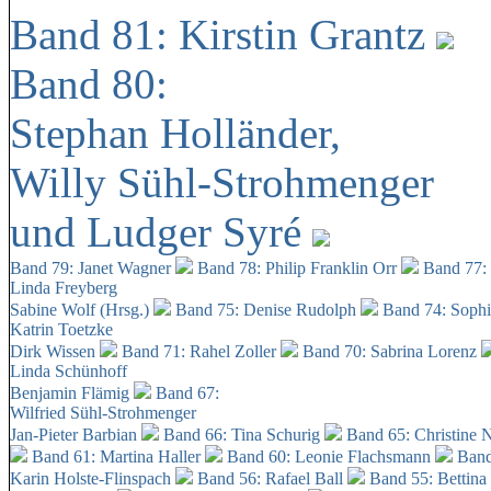
Band 81: Kirstin Grantz
Band 80:
Stephan Holländer,
Willy Sühl-Strohmenger
und Ludger Syré
Band 79: Janet Wagner
Band 78: Philip Franklin Orr
Band 77:
Linda Freyberg
Sabine Wolf (Hrsg.)
Band 75: Denise Rudolph
Band 74: Soph
Katrin Toetzke
Dirk Wissen
Band 71: Rahel Zoller
Band 70: Sabrina Lorenz
Linda Schünhoff
Benjamin Flämig
Band 67:
Wilfried Sühl-Strohmenger
Jan-Pieter Barbian
Band 66: Tina Schurig
Band 65: Christine 
Band 61: Martina Haller
Band 60:
Leonie Flachsmann
Band
Karin Holste-Flinspach
Band 56: Rafael Ball
Band 55: Bettina