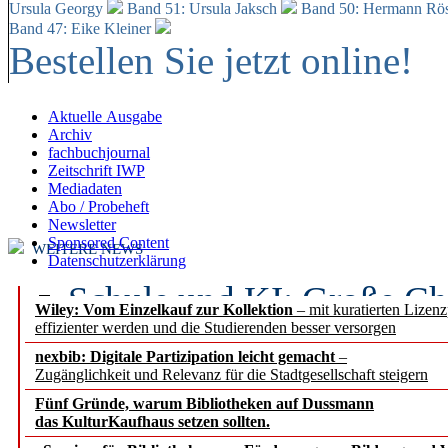
Ursula Georgy
Band 51: Ursula Jaksch
Band 50:
Hermann Rös
Band 47: Eike Kleiner
Bestellen Sie jetzt online!
Aktuelle Ausgabe
Archiv
fachbuchjournal
Zeitschrift IWP
Mediadaten
Abo / Probeheft
Newsletter
Sponsored Content
WEITERE NEWS
Datenschutzerklärung
Schule und KI: Große Ch
Wiley: Vom Einzelkauf zur Kollektion
– mit kuratierten Lizen
effizienter werden und die Studierenden besser versorgen
Voraussetzungen
nexbib: Digitale Partizipation leicht gemacht
–
Zugänglichkeit und Relevanz für die Stadtgesellschaft steigern
Erfolgreiches erstes Hal
Fünf Gründe, warum Bibliotheken auf Dussmann
Segment Research – Ausb
das KulturKaufhaus setzen sollten.