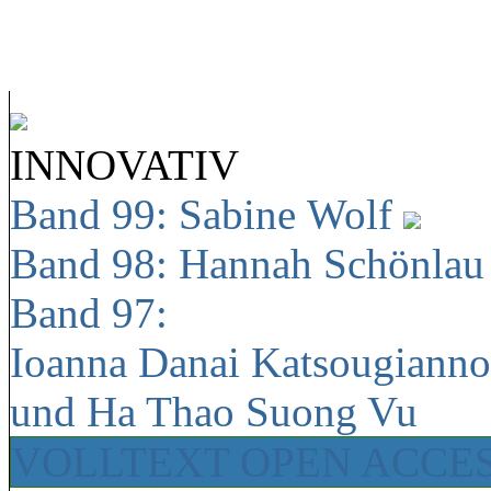
INNOVATIV
Band 99: Sabine Wolf
Band 98: Hannah Schönla
Band 97:
Ioanna Danai Katsougiann
und Ha Thao Suong Vu
VOLLTEXT OPEN ACCE