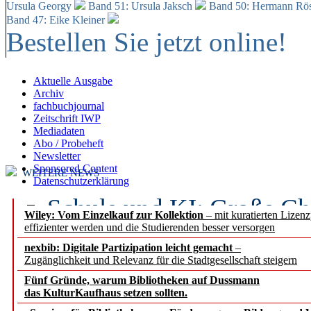
Ursula Georgy
Band 51: Ursula Jaksch
Band 50:
Hermann Rös
Band 47: Eike Kleiner
Bestellen Sie jetzt online!
Aktuelle Ausgabe
Archiv
fachbuchjournal
Zeitschrift IWP
Mediadaten
Abo / Probeheft
Newsletter
Sponsored Content
WEITERE NEWS
Datenschutzerklärung
Schule und KI: Große Ch
Wiley: Vom Einzelkauf zur Kollektion
– mit kuratierten Lizen
effizienter werden und die Studierenden besser versorgen
Voraussetzungen
nexbib: Digitale Partizipation leicht gemacht
–
Zugänglichkeit und Relevanz für die Stadtgesellschaft steigern
Erfolgreiches erstes Hal
Fünf Gründe, warum Bibliotheken auf Dussmann
Segment Research – Ausb
das KulturKaufhaus setzen sollten.