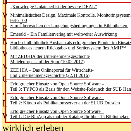
In der Ausgabe
06/2026
(August 20
„Knowledge Unlatched ist der bessere DEAL”
Was Hochschul­bibliotheken von i
Minimalistisches Design. Maximale Kontrolle. Monitoringsystem
testo 160
zum Überwachen der Umgebungsbedingungen in Bibliotheken.
Kinder in der digitalen Welt
Emerald – Ein Familienverlag mit weltweiter Auswirkung
Metadaten als Infrastruktur
Hochschulbibliothek Ansbach als erfolgreicher Pionier im Einsat
bibliothecas neuem Rückgabe- und Sortiersystem flex AMH™
Wenn Bots katalogisieren
Mit ZEDHIA der Unternehmensgeschichte
Mitteleuropas auf der Spur (10.02.2017)
Von Abschlusskleidern bis
ZEDHIA – Das Onlineportal für Wirtschafts-
und Unternehmensgeschichte (22.11.2016)
Geisterjagd-Ausrüstung in der
Erfolgreicher Einsatz von Open Source Software –
„Library of Things“ unterwegs
Teil 3: TYPO3 als Basis für den Website-Relaunch der SUB Ha
Erfolgreicher Einsatz von Open Source Software –
Lesen als Infrastrukturaufgabe
Teil 2: Kitodo als Publikationsserver an der SLUB Dresden
Erfolgreicher Einsatz von Open Source Software –
Wie Jugendliche Social Media
Teil 1: Die BibApp als mobiler Katalog für über 15 Bibliotheken
wirklich erleben