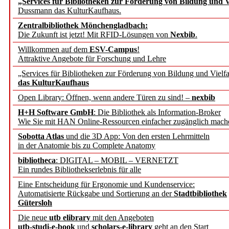
„Services für Bibliotheken zur Förderung von Bildung und Vi
angepasst
Dussmann das KulturKaufhaus.
Zentralbibliothek Mönchengladbach:
Wissenschaftskommunikati
Die Zukunft ist jetzt! Mit RFID-Lösungen von
Nexbib
.
Willkommen auf dem
ESV-Campus
!
konstruktiv!
Attraktive Angebote für Forschung und Lehre
„Services für Bibliotheken zur Förderung von Bildung und Vielfa
Mohr Siebeck übernimmt
das KulturKaufhaus
Open Library: Öffnen, wenn andere Türen zu sind! –
nexbib
und die Zeitschrift für 
H+H Software GmbH
: Die Bibliothek als Information-Broker
Wie Sie mit HAN Online-Ressourcen einfacher zugänglich mach
Francke Attempto
Sobotta Atlas
und die 3D App: Von den ersten Lehrmitteln
in der Anatomie bis zu Complete Anatomy
EBSCO Information Servic
bibliotheca
: DIGITAL – MOBIL – VERNETZT
Recherchefunktionen in
Ein rundes Bibliothekserlebnis für alle
Eine Entscheidung für Ergonomie und Kundenservice:
Automatisierte Rückgabe und Sortierung an der
Stadtbibliothek
Sorbisches Institut neu 
Gütersloh
Geschichte und kulturell
Die neue
utb elibrary
mit den Angeboten
utb-studi-e-book
und
scholars-e-library
geht an den Start