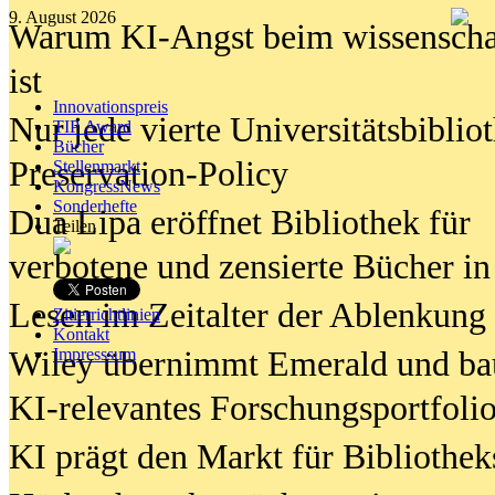
9. August 2026
Warum KI-Angst beim wissenschaft
ist
Innovationspreis
Nur jede vierte Universitätsbibliot
TIP Award
Bücher
Preservation-Policy
Stellenmarkt
KongressNews
Sonderhefte
Dua Lipa eröffnet Bibliothek für
Teilen
verbotene und zensierte Bücher in
Lesen im Zeitalter der Ablenkung
Zitierrichtlinien
Kontakt
Wiley übernimmt Emerald und ba
Impresssum
KI-relevantes Forschungsportfolio
KI prägt den Markt für Bibliothe