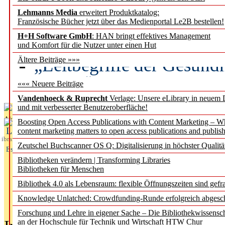
Lehmanns Media
erweitert Produktkatalog:
Künstliche Intelligenz a
Französische Bücher jetzt über das Medienportal Le2B bestellen!
besser zu verstehen
H+H Software GmbH
: HAN bringt effektives Management
und Komfort für die Nutzer unter einen Hut
„Leitbegriffe der Gesund
Ältere Beiträge »»»
des BIÖG erscheinen Ope
««« Neuere Beiträge
Vandenhoeck & Ruprecht
Verlage: Unsere eLibrary in neuem 
und mit verbesserter Benutzeroberfläche!
Aktuelles aus
Boosting Open Access Publications with Content Marketing – 
L
content marketing matters to open access publications and publish
ibrary
Zeutschel Buchscanner OS Q: Digitalisierung in höchster Qualitä
Essentials
Bibliotheken verändern | Transforming Libraries
Bibliotheken für Menschen
Bibliothek 4.0 als Lebensraum: flexible Öffnungszeiten sind gefra
Knowledge Unlatched: Crowdfunding-Runde erfolgreich abgesc
Forschung und Lehre in eigener Sache – Die Bibliothekwissensc
an der Hochschule für Technik und Wirtschaft HTW Chur