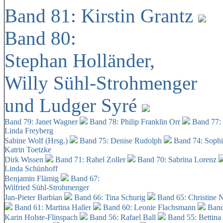
Band 81: Kirstin Grantz
Band 80:
Stephan Holländer,
Willy Sühl-Strohmenger
und Ludger Syré
Band 79: Janet Wagner
Band 78: Philip Franklin Orr
Band 77:
Linda Freyberg
Sabine Wolf (Hrsg.)
Band 75: Denise Rudolph
Band 74: Soph
Katrin Toetzke
Dirk Wissen
Band 71: Rahel Zoller
Band 70: Sabrina Lorenz
Linda Schünhoff
Benjamin Flämig
Band 67:
Wilfried Sühl-Strohmenger
Jan-Pieter Barbian
Band 66: Tina Schurig
Band 65: Christine 
Band 61: Martina Haller
Band 60:
Leonie Flachsmann
Band
Karin Holste-Flinspach
Band 56: Rafael Ball
Band 55: Bettina