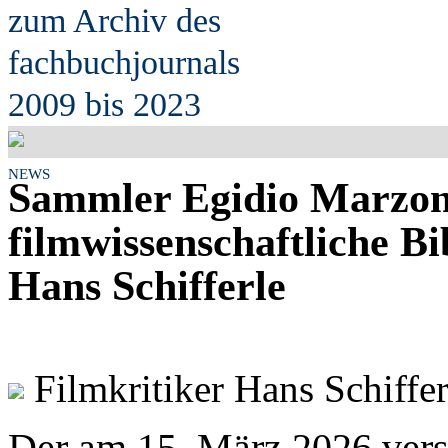
zum Archiv des
fach
b
uchjournals
2009 bis 2023
NEWS
Sammler Egidio Marzon
filmwissenschaftliche Bi
Hans Schifferle
Filmkritiker Hans Schiffer
Der am 15. März 2026 vers