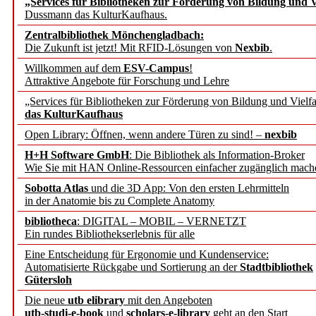
„Services für Bibliotheken zur Förderung von Bildung und Vi
angepasst
Dussmann das KulturKaufhaus.
Zentralbibliothek Mönchengladbach:
Wissenschaftskommunikati
Die Zukunft ist jetzt! Mit RFID-Lösungen von
Nexbib
.
Willkommen auf dem
ESV-Campus
!
konstruktiv!
Attraktive Angebote für Forschung und Lehre
„Services für Bibliotheken zur Förderung von Bildung und Vielfa
Mohr Siebeck übernimmt
das KulturKaufhaus
Open Library: Öffnen, wenn andere Türen zu sind! –
nexbib
und die Zeitschrift für 
H+H Software GmbH
: Die Bibliothek als Information-Broker
Wie Sie mit HAN Online-Ressourcen einfacher zugänglich mach
Francke Attempto
Sobotta Atlas
und die 3D App: Von den ersten Lehrmitteln
in der Anatomie bis zu Complete Anatomy
EBSCO Information Servic
bibliotheca
: DIGITAL – MOBIL – VERNETZT
Recherchefunktionen in
Ein rundes Bibliothekserlebnis für alle
Eine Entscheidung für Ergonomie und Kundenservice:
Automatisierte Rückgabe und Sortierung an der
Stadtbibliothek
Sorbisches Institut neu 
Gütersloh
Geschichte und kulturell
Die neue
utb elibrary
mit den Angeboten
utb-studi-e-book
und
scholars-e-library
geht an den Start