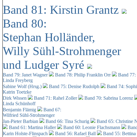
Band 81: Kirstin Grantz
Band 80:
Stephan Holländer,
Willy Sühl-Strohmenger
und Ludger Syré
Band 79: Janet Wagner
Band 78: Philip Franklin Orr
Band 77:
Linda Freyberg
Sabine Wolf (Hrsg.)
Band 75: Denise Rudolph
Band 74: Soph
Katrin Toetzke
Dirk Wissen
Band 71: Rahel Zoller
Band 70: Sabrina Lorenz
Linda Schünhoff
Benjamin Flämig
Band 67:
Wilfried Sühl-Strohmenger
Jan-Pieter Barbian
Band 66: Tina Schurig
Band 65: Christine 
Band 61: Martina Haller
Band 60:
Leonie Flachsmann
Band
Karin Holste-Flinspach
Band 56: Rafael Ball
Band 55: Bettina