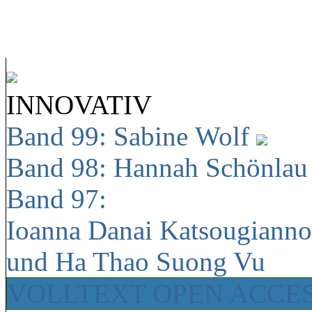
INNOVATIV
Band 99: Sabine Wolf
Band 98: Hannah Schönla
Band 97:
Ioanna Danai Katsougiann
und Ha Thao Suong Vu
VOLLTEXT OPEN ACCE