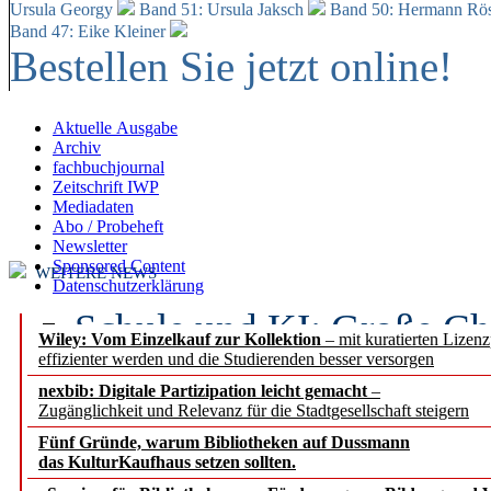
Ursula Georgy
Band 51: Ursula Jaksch
Band 50:
Hermann Rös
Band 47: Eike Kleiner
Bestellen Sie jetzt online!
Aktuelle Ausgabe
Archiv
fachbuchjournal
Zeitschrift IWP
Mediadaten
Abo / Probeheft
Newsletter
Sponsored Content
WEITERE NEWS
Datenschutzerklärung
Schule und KI: Große Ch
Wiley: Vom Einzelkauf zur Kollektion
– mit kuratierten Lizen
effizienter werden und die Studierenden besser versorgen
Voraussetzungen
nexbib: Digitale Partizipation leicht gemacht
–
Zugänglichkeit und Relevanz für die Stadtgesellschaft steigern
Erfolgreiches erstes Hal
Fünf Gründe, warum Bibliotheken auf Dussmann
Segment Research – Ausb
das KulturKaufhaus setzen sollten.