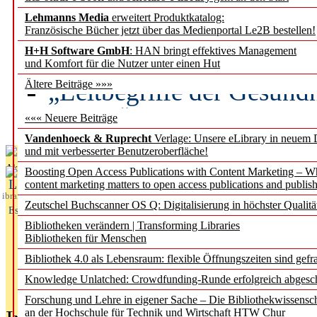
Lehmanns Media
erweitert Produktkatalog:
Künstliche Intelligenz a
Französische Bücher jetzt über das Medienportal Le2B bestellen!
besser zu verstehen
H+H Software GmbH
: HAN bringt effektives Management
und Komfort für die Nutzer unter einen Hut
„Leitbegriffe der Gesund
Ältere Beiträge »»»
des BIÖG erscheinen Ope
««« Neuere Beiträge
Vandenhoeck & Ruprecht
Verlage: Unsere eLibrary in neuem 
und mit verbesserter Benutzeroberfläche!
Aktuelles aus
Boosting Open Access Publications with Content Marketing – 
L
content marketing matters to open access publications and publish
ibrary
Zeutschel Buchscanner OS Q: Digitalisierung in höchster Qualitä
Essentials
Bibliotheken verändern | Transforming Libraries
Bibliotheken für Menschen
Bibliothek 4.0 als Lebensraum: flexible Öffnungszeiten sind gefra
Knowledge Unlatched: Crowdfunding-Runde erfolgreich abgesc
Forschung und Lehre in eigener Sache – Die Bibliothekwissensc
an der Hochschule für Technik und Wirtschaft HTW Chur