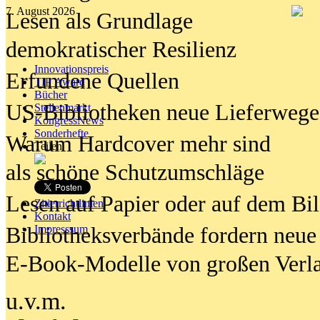
7. August 2026
Lesen als Grundlage
demokratischer Resilienz
Innovationspreis
Erfundene Quellen
TIP Award
Bücher
US-Bibliotheken neue Lieferwege
Stellenmarkt
KongressNews
Sonderhefte
Warum Hardcover mehr sind
Teilen
als schöne Schutzumschläge
Lesen auf Papier oder auf dem Bi
Zitierrichtlinien
Kontakt
Bibliotheksverbände fordern neue
Impresssum
E-Book-Modelle von großen Verl
u.v.m.