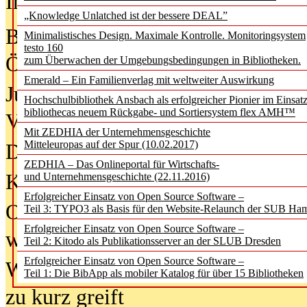
In der Ausgabe
05/2026
(Juni/Juli
„Knowledge Unlatched ist der bessere DEAL”
Bürgerforum fordert mehr Medienb
Minimalistisches Design. Maximale Kontrolle. Monitoringsystem
testo 160
Öffentlichkeit
zum Überwachen der Umgebungsbedingungen in Bibliotheken.
Emerald – Ein Familienverlag mit weltweiter Auswirkung
Jugendliche wollen besseren Schut
Hochschulbibliothek Ansbach als erfolgreicher Pionier im Einsat
bibliothecas neuem Rückgabe- und Sortiersystem flex AMH™
Verbote
Mit ZEDHIA der Unternehmensgeschichte
Mitteleuropas auf der Spur (10.02.2017)
Digitale Langzeit­archi­vierung br
ZEDHIA – Das Onlineportal für Wirtschafts-
KI-Chatbots werden Teil der wiss
und Unternehmensgeschichte (22.11.2016)
Erfolgreicher Einsatz von Open Source Software –
Offene Infrastrukturen für
Teil 3: TYPO3 als Basis für den Website-Relaunch der SUB Ha
Erfolgreicher Einsatz von Open Source Software –
wissenschaftliche Informationssy
Teil 2: Kitodo als Publikationsserver an der SLUB Dresden
Erfolgreicher Einsatz von Open Source Software –
Warum die Debatte über KI-Texte
Teil 1: Die BibApp als mobiler Katalog für über 15 Bibliotheken
zu kurz greift