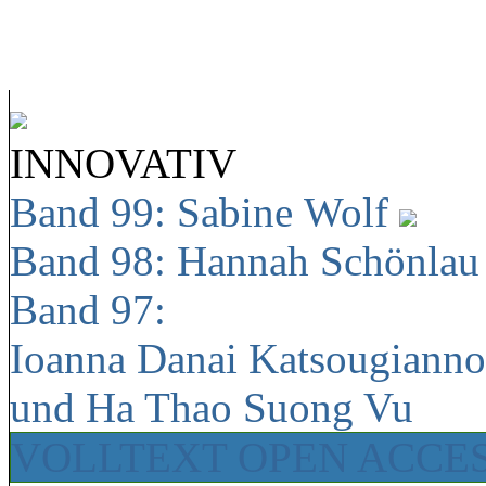
INNOVATIV
Band 99: Sabine Wolf
Band 98: Hannah Schönla
Band 97:
Ioanna Danai Katsougiann
und Ha Thao Suong Vu
VOLLTEXT OPEN ACCE