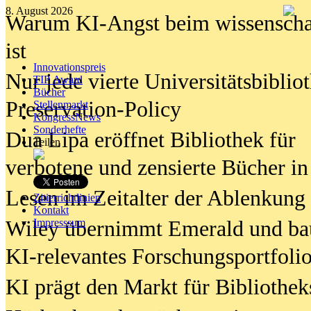
8. August 2026
Warum KI-Angst beim wissenschaft
ist
Innovationspreis
Nur jede vierte Universitätsbibliot
TIP Award
Bücher
Preservation-Policy
Stellenmarkt
KongressNews
Sonderhefte
Dua Lipa eröffnet Bibliothek für
Teilen
verbotene und zensierte Bücher in
Lesen im Zeitalter der Ablenkung
Zitierrichtlinien
Kontakt
Wiley übernimmt Emerald und ba
Impresssum
KI-relevantes Forschungsportfolio
KI prägt den Markt für Bibliothe