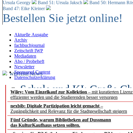
Ursula Georgy
Band 51: Ursula Jaksch
Band 50:
Hermann Rös
Band 47: Eike Kleiner
Bestellen Sie jetzt online!
Aktuelle Ausgabe
Archiv
fachbuchjournal
Zeitschrift IWP
Mediadaten
Abo / Probeheft
Newsletter
Sponsored Content
WEITERE NEWS
Datenschutzerklärung
Schule und KI: Große Ch
Wiley: Vom Einzelkauf zur Kollektion
– mit kuratierten Lizen
effizienter werden und die Studierenden besser versorgen
Voraussetzungen
nexbib: Digitale Partizipation leicht gemacht
–
Zugänglichkeit und Relevanz für die Stadtgesellschaft steigern
Erfolgreiches erstes Hal
Fünf Gründe, warum Bibliotheken auf Dussmann
Segment Research – Ausb
das KulturKaufhaus setzen sollten.