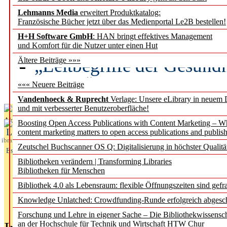
Lehmanns Media
erweitert Produktkatalog:
Künstliche Intelligenz a
Französische Bücher jetzt über das Medienportal Le2B bestellen!
besser zu verstehen
H+H Software GmbH
: HAN bringt effektives Management
und Komfort für die Nutzer unter einen Hut
„Leitbegriffe der Gesund
Ältere Beiträge »»»
des BIÖG erscheinen Ope
««« Neuere Beiträge
Vandenhoeck & Ruprecht
Verlage: Unsere eLibrary in neuem 
und mit verbesserter Benutzeroberfläche!
Aktuelles aus
Boosting Open Access Publications with Content Marketing – 
L
content marketing matters to open access publications and publish
ibrary
Zeutschel Buchscanner OS Q: Digitalisierung in höchster Qualitä
Essentials
Bibliotheken verändern | Transforming Libraries
Bibliotheken für Menschen
Bibliothek 4.0 als Lebensraum: flexible Öffnungszeiten sind gefra
Knowledge Unlatched: Crowdfunding-Runde erfolgreich abgesc
Forschung und Lehre in eigener Sache – Die Bibliothekwissensc
an der Hochschule für Technik und Wirtschaft HTW Chur