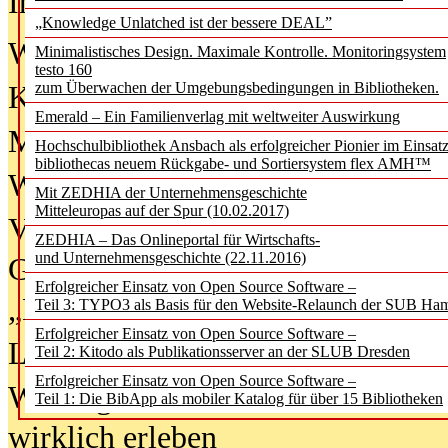
In der Ausgabe
06/2026
(August 20
„Knowledge Unlatched ist der bessere DEAL”
Was Hochschul­bibliotheken von i
Minimalistisches Design. Maximale Kontrolle. Monitoringsystem
testo 160
zum Überwachen der Umgebungsbedingungen in Bibliotheken.
Kinder in der digitalen Welt
Emerald – Ein Familienverlag mit weltweiter Auswirkung
Metadaten als Infrastruktur
Hochschulbibliothek Ansbach als erfolgreicher Pionier im Einsat
bibliothecas neuem Rückgabe- und Sortiersystem flex AMH™
Wenn Bots katalogisieren
Mit ZEDHIA der Unternehmensgeschichte
Mitteleuropas auf der Spur (10.02.2017)
Von Abschlusskleidern bis
ZEDHIA – Das Onlineportal für Wirtschafts-
und Unternehmensgeschichte (22.11.2016)
Geisterjagd-Ausrüstung in der
Erfolgreicher Einsatz von Open Source Software –
„Library of Things“ unterwegs
Teil 3: TYPO3 als Basis für den Website-Relaunch der SUB Ha
Erfolgreicher Einsatz von Open Source Software –
Lesen als Infrastrukturaufgabe
Teil 2: Kitodo als Publikationsserver an der SLUB Dresden
Erfolgreicher Einsatz von Open Source Software –
Wie Jugendliche Social Media
Teil 1: Die BibApp als mobiler Katalog für über 15 Bibliotheken
wirklich erleben