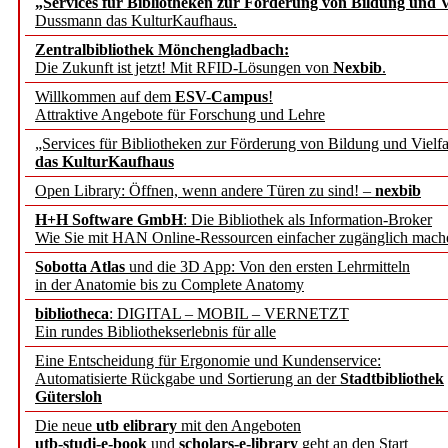
„Services für Bibliotheken zur Förderung von Bildung und Vi
angepasst
Dussmann das KulturKaufhaus.
Zentralbibliothek Mönchengladbach:
Wissenschaftskommunikati
Die Zukunft ist jetzt! Mit RFID-Lösungen von
Nexbib
.
Willkommen auf dem
ESV-Campus
!
konstruktiv!
Attraktive Angebote für Forschung und Lehre
„Services für Bibliotheken zur Förderung von Bildung und Vielfa
Mohr Siebeck übernimmt
das KulturKaufhaus
Open Library: Öffnen, wenn andere Türen zu sind! –
nexbib
und die Zeitschrift für 
H+H Software GmbH
: Die Bibliothek als Information-Broker
Wie Sie mit HAN Online-Ressourcen einfacher zugänglich mach
Francke Attempto
Sobotta Atlas
und die 3D App: Von den ersten Lehrmitteln
in der Anatomie bis zu Complete Anatomy
EBSCO Information Servic
bibliotheca
: DIGITAL – MOBIL – VERNETZT
Recherchefunktionen in
Ein rundes Bibliothekserlebnis für alle
Eine Entscheidung für Ergonomie und Kundenservice:
Automatisierte Rückgabe und Sortierung an der
Stadtbibliothek
Sorbisches Institut neu 
Gütersloh
Geschichte und kulturell
Die neue
utb elibrary
mit den Angeboten
utb-studi-e-book
und
scholars-e-library
geht an den Start