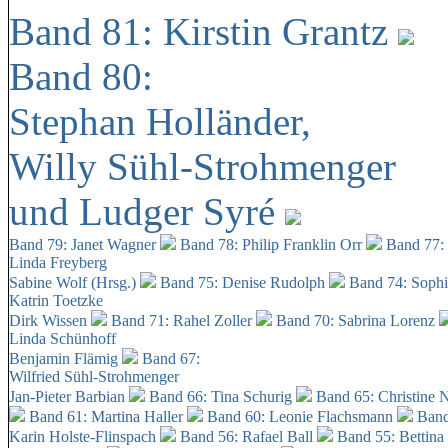
Band 81: Kirstin Grantz
Band 80:
Stephan Holländer,
Willy Sühl-Strohmenger
und Ludger Syré
Band 79: Janet Wagner
Band 78: Philip Franklin Orr
Band 77:
Linda Freyberg
Sabine Wolf (Hrsg.)
Band 75: Denise Rudolph
Band 74: Soph
Katrin Toetzke
Dirk Wissen
Band 71: Rahel Zoller
Band 70: Sabrina Lorenz
Linda Schünhoff
Benjamin Flämig
Band 67:
Wilfried Sühl-Strohmenger
Jan-Pieter Barbian
Band 66: Tina Schurig
Band 65: Christine 
Band 61: Martina Haller
Band 60:
Leonie Flachsmann
Band
Karin Holste-Flinspach
Band 56: Rafael Ball
Band 55: Bettina