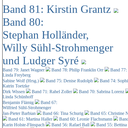
Band 81: Kirstin Grantz
Band 80:
Stephan Holländer,
Willy Sühl-Strohmenger
und Ludger Syré
Band 79: Janet Wagner
Band 78: Philip Franklin Orr
Band 77:
Linda Freyberg
Sabine Wolf (Hrsg.)
Band 75: Denise Rudolph
Band 74: Soph
Katrin Toetzke
Dirk Wissen
Band 71: Rahel Zoller
Band 70: Sabrina Lorenz
Linda Schünhoff
Benjamin Flämig
Band 67:
Wilfried Sühl-Strohmenger
Jan-Pieter Barbian
Band 66: Tina Schurig
Band 65: Christine 
Band 61: Martina Haller
Band 60:
Leonie Flachsmann
Band
Karin Holste-Flinspach
Band 56: Rafael Ball
Band 55: Bettina