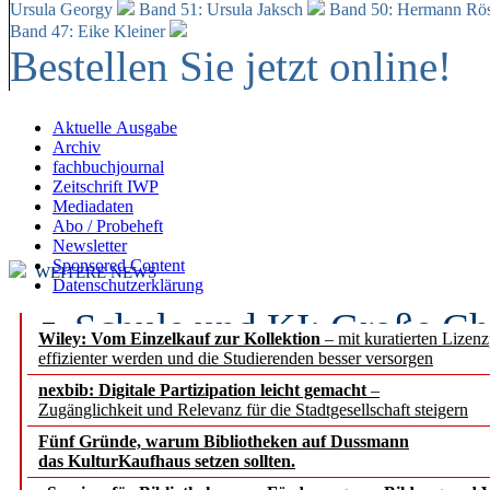
Ursula Georgy
Band 51: Ursula Jaksch
Band 50:
Hermann Rös
Band 47: Eike Kleiner
Bestellen Sie jetzt online!
Aktuelle Ausgabe
Archiv
fachbuchjournal
Zeitschrift IWP
Mediadaten
Abo / Probeheft
Newsletter
Sponsored Content
WEITERE NEWS
Datenschutzerklärung
Schule und KI: Große Ch
Wiley: Vom Einzelkauf zur Kollektion
– mit kuratierten Lizen
effizienter werden und die Studierenden besser versorgen
Voraussetzungen
nexbib: Digitale Partizipation leicht gemacht
–
Zugänglichkeit und Relevanz für die Stadtgesellschaft steigern
Erfolgreiches erstes Hal
Fünf Gründe, warum Bibliotheken auf Dussmann
Segment Research – Ausb
das KulturKaufhaus setzen sollten.