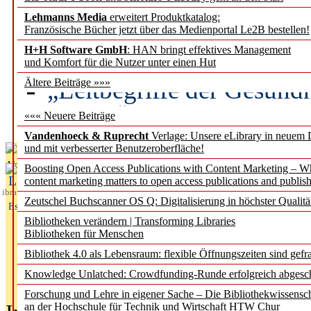
Lehmanns Media
erweitert Produktkatalog:
Künstliche Intelligenz a
Französische Bücher jetzt über das Medienportal Le2B bestellen!
besser zu verstehen
H+H Software GmbH
: HAN bringt effektives Management
und Komfort für die Nutzer unter einen Hut
„Leitbegriffe der Gesund
Ältere Beiträge »»»
des BIÖG erscheinen Ope
««« Neuere Beiträge
Vandenhoeck & Ruprecht
Verlage: Unsere eLibrary in neuem 
und mit verbesserter Benutzeroberfläche!
Aktuelles aus
Boosting Open Access Publications with Content Marketing – 
L
content marketing matters to open access publications and publish
ibrary
Zeutschel Buchscanner OS Q: Digitalisierung in höchster Qualitä
Essentials
Bibliotheken verändern | Transforming Libraries
Bibliotheken für Menschen
Bibliothek 4.0 als Lebensraum: flexible Öffnungszeiten sind gefra
Knowledge Unlatched: Crowdfunding-Runde erfolgreich abgesc
Forschung und Lehre in eigener Sache – Die Bibliothekwissensc
an der Hochschule für Technik und Wirtschaft HTW Chur