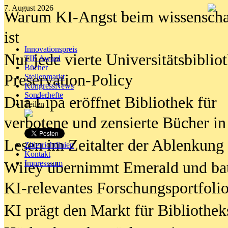
7. August 2026
Warum KI-Angst beim wissenschaft
ist
Innovationspreis
Nur jede vierte Universitätsbibliot
TIP Award
Bücher
Preservation-Policy
Stellenmarkt
KongressNews
Sonderhefte
Dua Lipa eröffnet Bibliothek für
Teilen
verbotene und zensierte Bücher in
Lesen im Zeitalter der Ablenkung
Zitierrichtlinien
Kontakt
Wiley übernimmt Emerald und ba
Impresssum
KI-relevantes Forschungsportfolio
KI prägt den Markt für Bibliothe