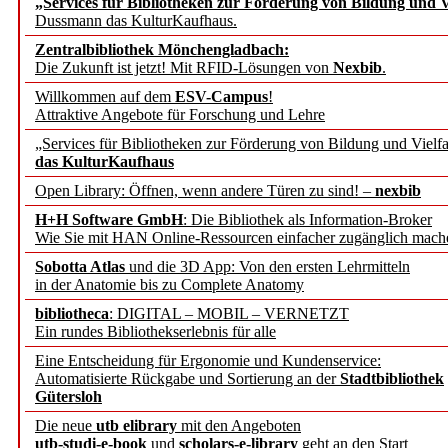
„Services für Bibliotheken zur Förderung von Bildung und Vi
angepasst
Dussmann das KulturKaufhaus.
Zentralbibliothek Mönchengladbach:
Wissenschaftskommunikati
Die Zukunft ist jetzt! Mit RFID-Lösungen von
Nexbib
.
Willkommen auf dem
ESV-Campus
!
konstruktiv!
Attraktive Angebote für Forschung und Lehre
„Services für Bibliotheken zur Förderung von Bildung und Vielfa
Mohr Siebeck übernimmt
das KulturKaufhaus
Open Library: Öffnen, wenn andere Türen zu sind! –
nexbib
und die Zeitschrift für 
H+H Software GmbH
: Die Bibliothek als Information-Broker
Wie Sie mit HAN Online-Ressourcen einfacher zugänglich mach
Francke Attempto
Sobotta Atlas
und die 3D App: Von den ersten Lehrmitteln
in der Anatomie bis zu Complete Anatomy
EBSCO Information Servic
bibliotheca
: DIGITAL – MOBIL – VERNETZT
Recherchefunktionen in
Ein rundes Bibliothekserlebnis für alle
Eine Entscheidung für Ergonomie und Kundenservice:
Automatisierte Rückgabe und Sortierung an der
Stadtbibliothek
Sorbisches Institut neu 
Gütersloh
Geschichte und kulturell
Die neue
utb elibrary
mit den Angeboten
utb-studi-e-book
und
scholars-e-library
geht an den Start