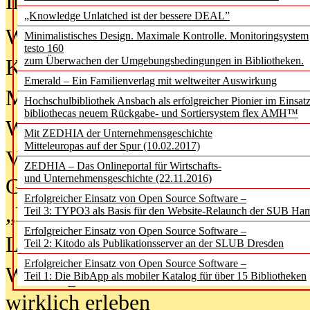
In der Ausgabe
06/2026
(August 20
„Knowledge Unlatched ist der bessere DEAL”
Was Hochschul­bibliotheken von i
Minimalistisches Design. Maximale Kontrolle. Monitoringsystem
testo 160
zum Überwachen der Umgebungsbedingungen in Bibliotheken.
Kinder in der digitalen Welt
Emerald – Ein Familienverlag mit weltweiter Auswirkung
Metadaten als Infrastruktur
Hochschulbibliothek Ansbach als erfolgreicher Pionier im Einsat
bibliothecas neuem Rückgabe- und Sortiersystem flex AMH™
Wenn Bots katalogisieren
Mit ZEDHIA der Unternehmensgeschichte
Mitteleuropas auf der Spur (10.02.2017)
Von Abschlusskleidern bis
ZEDHIA – Das Onlineportal für Wirtschafts-
und Unternehmensgeschichte (22.11.2016)
Geisterjagd-Ausrüstung in der
Erfolgreicher Einsatz von Open Source Software –
„Library of Things“ unterwegs
Teil 3: TYPO3 als Basis für den Website-Relaunch der SUB Ha
Erfolgreicher Einsatz von Open Source Software –
Lesen als Infrastrukturaufgabe
Teil 2: Kitodo als Publikationsserver an der SLUB Dresden
Erfolgreicher Einsatz von Open Source Software –
Wie Jugendliche Social Media
Teil 1: Die BibApp als mobiler Katalog für über 15 Bibliotheken
wirklich erleben