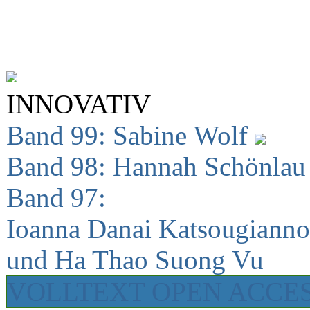
INNOVATIV
Band 99: Sabine Wolf
Band 98: Hannah Schönla
Band 97:
Ioanna Danai Katsougiann
und Ha Thao Suong Vu
VOLLTEXT OPEN ACCE