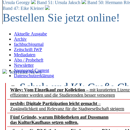
Ursula Georgy
Band 51: Ursula Jaksch
Band 50:
Hermann Rös
Band 47: Eike Kleiner
Bestellen Sie jetzt online!
Aktuelle Ausgabe
Archiv
fachbuchjournal
Zeitschrift IWP
Mediadaten
Abo / Probeheft
Newsletter
Sponsored Content
WEITERE NEWS
Datenschutzerklärung
Schule und KI: Große Ch
Wiley: Vom Einzelkauf zur Kollektion
– mit kuratierten Lizen
effizienter werden und die Studierenden besser versorgen
Voraussetzungen
nexbib: Digitale Partizipation leicht gemacht
–
Zugänglichkeit und Relevanz für die Stadtgesellschaft steigern
Erfolgreiches erstes Hal
Fünf Gründe, warum Bibliotheken auf Dussmann
Segment Research – Ausb
das KulturKaufhaus setzen sollten.