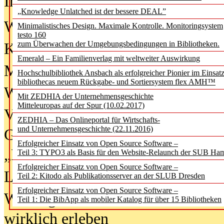
In der Ausgabe
06/2026
(August 20
„Knowledge Unlatched ist der bessere DEAL”
Was Hochschul­bibliotheken von i
Minimalistisches Design. Maximale Kontrolle. Monitoringsystem
testo 160
zum Überwachen der Umgebungsbedingungen in Bibliotheken.
Kinder in der digitalen Welt
Emerald – Ein Familienverlag mit weltweiter Auswirkung
Metadaten als Infrastruktur
Hochschulbibliothek Ansbach als erfolgreicher Pionier im Einsat
bibliothecas neuem Rückgabe- und Sortiersystem flex AMH™
Wenn Bots katalogisieren
Mit ZEDHIA der Unternehmensgeschichte
Mitteleuropas auf der Spur (10.02.2017)
Von Abschlusskleidern bis
ZEDHIA – Das Onlineportal für Wirtschafts-
und Unternehmensgeschichte (22.11.2016)
Geisterjagd-Ausrüstung in der
Erfolgreicher Einsatz von Open Source Software –
„Library of Things“ unterwegs
Teil 3: TYPO3 als Basis für den Website-Relaunch der SUB Ha
Erfolgreicher Einsatz von Open Source Software –
Lesen als Infrastrukturaufgabe
Teil 2: Kitodo als Publikationsserver an der SLUB Dresden
Erfolgreicher Einsatz von Open Source Software –
Wie Jugendliche Social Media
Teil 1: Die BibApp als mobiler Katalog für über 15 Bibliotheken
wirklich erleben