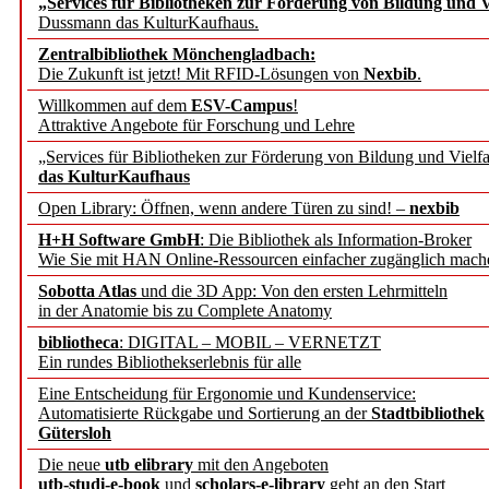
„Services für Bibliotheken zur Förderung von Bildung und Vi
angepasst
Dussmann das KulturKaufhaus.
Zentralbibliothek Mönchengladbach:
Wissenschaftskommunikati
Die Zukunft ist jetzt! Mit RFID-Lösungen von
Nexbib
.
Willkommen auf dem
ESV-Campus
!
konstruktiv!
Attraktive Angebote für Forschung und Lehre
„Services für Bibliotheken zur Förderung von Bildung und Vielfa
Mohr Siebeck übernimmt
das KulturKaufhaus
Open Library: Öffnen, wenn andere Türen zu sind! –
nexbib
und die Zeitschrift für 
H+H Software GmbH
: Die Bibliothek als Information-Broker
Wie Sie mit HAN Online-Ressourcen einfacher zugänglich mach
Francke Attempto
Sobotta Atlas
und die 3D App: Von den ersten Lehrmitteln
in der Anatomie bis zu Complete Anatomy
EBSCO Information Servic
bibliotheca
: DIGITAL – MOBIL – VERNETZT
Recherchefunktionen in
Ein rundes Bibliothekserlebnis für alle
Eine Entscheidung für Ergonomie und Kundenservice:
Automatisierte Rückgabe und Sortierung an der
Stadtbibliothek
Sorbisches Institut neu 
Gütersloh
Geschichte und kulturell
Die neue
utb elibrary
mit den Angeboten
utb-studi-e-book
und
scholars-e-library
geht an den Start