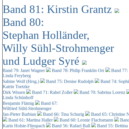
Band 81: Kirstin Grantz
Band 80:
Stephan Holländer,
Willy Sühl-Strohmenger
und Ludger Syré
Band 79: Janet Wagner
Band 78: Philip Franklin Orr
Band 77:
Linda Freyberg
Sabine Wolf (Hrsg.)
Band 75: Denise Rudolph
Band 74: Soph
Katrin Toetzke
Dirk Wissen
Band 71: Rahel Zoller
Band 70: Sabrina Lorenz
Linda Schünhoff
Benjamin Flämig
Band 67:
Wilfried Sühl-Strohmenger
Jan-Pieter Barbian
Band 66: Tina Schurig
Band 65: Christine 
Band 61: Martina Haller
Band 60:
Leonie Flachsmann
Band
Karin Holste-Flinspach
Band 56: Rafael Ball
Band 55: Bettina