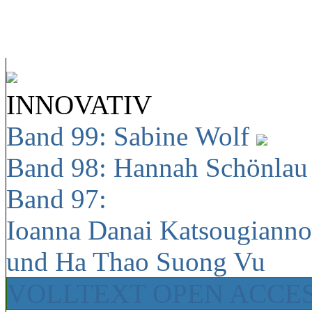
INNOVATIV
Band 99: Sabine Wolf
Band 98: Hannah Schönla
Band 97:
Ioanna Danai Katsougiann
und Ha Thao Suong Vu
VOLLTEXT OPEN ACCE