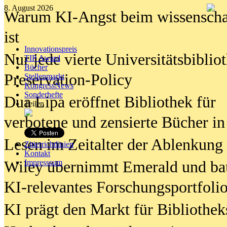
8. August 2026
Warum KI-Angst beim wissenschaft
ist
Innovationspreis
Nur jede vierte Universitätsbibliot
TIP Award
Bücher
Preservation-Policy
Stellenmarkt
KongressNews
Sonderhefte
Dua Lipa eröffnet Bibliothek für
Teilen
verbotene und zensierte Bücher in
Lesen im Zeitalter der Ablenkung
Zitierrichtlinien
Kontakt
Wiley übernimmt Emerald und ba
Impresssum
KI-relevantes Forschungsportfolio
KI prägt den Markt für Bibliothe