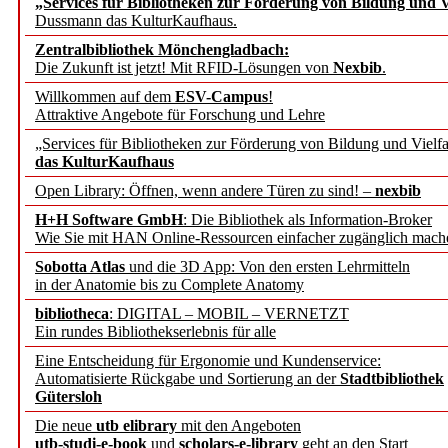
„Services für Bibliotheken zur Förderung von Bildung und Vi
angepasst
Dussmann das KulturKaufhaus.
Zentralbibliothek Mönchengladbach:
Wissenschaftskommunikati
Die Zukunft ist jetzt! Mit RFID-Lösungen von
Nexbib
.
Willkommen auf dem
ESV-Campus
!
konstruktiv!
Attraktive Angebote für Forschung und Lehre
„Services für Bibliotheken zur Förderung von Bildung und Vielfa
Mohr Siebeck übernimmt
das KulturKaufhaus
Open Library: Öffnen, wenn andere Türen zu sind! –
nexbib
und die Zeitschrift für 
H+H Software GmbH
: Die Bibliothek als Information-Broker
Wie Sie mit HAN Online-Ressourcen einfacher zugänglich mach
Francke Attempto
Sobotta Atlas
und die 3D App: Von den ersten Lehrmitteln
in der Anatomie bis zu Complete Anatomy
EBSCO Information Servic
bibliotheca
: DIGITAL – MOBIL – VERNETZT
Recherchefunktionen in
Ein rundes Bibliothekserlebnis für alle
Eine Entscheidung für Ergonomie und Kundenservice:
Automatisierte Rückgabe und Sortierung an der
Stadtbibliothek
Sorbisches Institut neu 
Gütersloh
Geschichte und kulturell
Die neue
utb elibrary
mit den Angeboten
utb-studi-e-book
und
scholars-e-library
geht an den Start