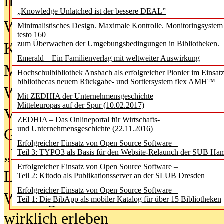
In der Ausgabe
06/2026
(August 20
„Knowledge Unlatched ist der bessere DEAL”
Was Hochschul­bibliotheken von i
Minimalistisches Design. Maximale Kontrolle. Monitoringsystem
testo 160
zum Überwachen der Umgebungsbedingungen in Bibliotheken.
Kinder in der digitalen Welt
Emerald – Ein Familienverlag mit weltweiter Auswirkung
Metadaten als Infrastruktur
Hochschulbibliothek Ansbach als erfolgreicher Pionier im Einsat
bibliothecas neuem Rückgabe- und Sortiersystem flex AMH™
Wenn Bots katalogisieren
Mit ZEDHIA der Unternehmensgeschichte
Mitteleuropas auf der Spur (10.02.2017)
Von Abschlusskleidern bis
ZEDHIA – Das Onlineportal für Wirtschafts-
und Unternehmensgeschichte (22.11.2016)
Geisterjagd-Ausrüstung in der
Erfolgreicher Einsatz von Open Source Software –
„Library of Things“ unterwegs
Teil 3: TYPO3 als Basis für den Website-Relaunch der SUB Ha
Erfolgreicher Einsatz von Open Source Software –
Lesen als Infrastrukturaufgabe
Teil 2: Kitodo als Publikationsserver an der SLUB Dresden
Erfolgreicher Einsatz von Open Source Software –
Wie Jugendliche Social Media
Teil 1: Die BibApp als mobiler Katalog für über 15 Bibliotheken
wirklich erleben