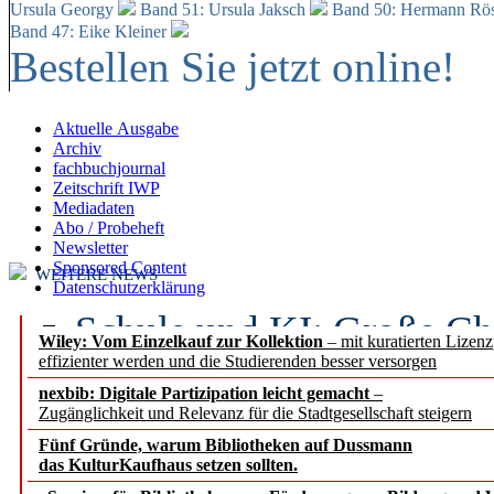
Ursula Georgy
Band 51: Ursula Jaksch
Band 50:
Hermann Rös
Band 47: Eike Kleiner
Bestellen Sie jetzt online!
Aktuelle Ausgabe
Archiv
fachbuchjournal
Zeitschrift IWP
Mediadaten
Abo / Probeheft
Newsletter
Sponsored Content
WEITERE NEWS
Datenschutzerklärung
Schule und KI: Große Ch
Wiley: Vom Einzelkauf zur Kollektion
– mit kuratierten Lizen
effizienter werden und die Studierenden besser versorgen
Voraussetzungen
nexbib: Digitale Partizipation leicht gemacht
–
Zugänglichkeit und Relevanz für die Stadtgesellschaft steigern
Erfolgreiches erstes Hal
Fünf Gründe, warum Bibliotheken auf Dussmann
Segment Research – Ausb
das KulturKaufhaus setzen sollten.