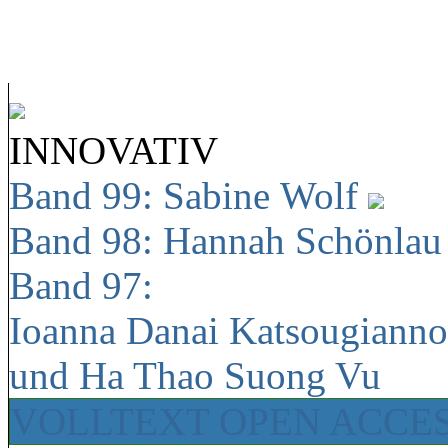
INNOVATIV
Band 99: Sabine Wolf
Band 98: Hannah Schönla
Band 97:
Ioanna Danai Katsougiann
und Ha Thao Suong Vu
VOLLTEXT OPEN ACCE