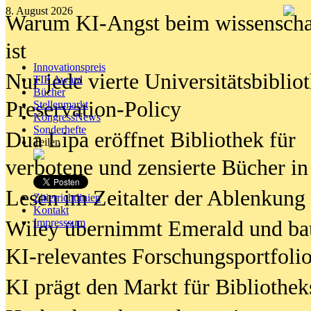
8. August 2026
Warum KI-Angst beim wissenschaft
ist
Innovationspreis
Nur jede vierte Universitätsbibliot
TIP Award
Bücher
Preservation-Policy
Stellenmarkt
KongressNews
Sonderhefte
Dua Lipa eröffnet Bibliothek für
Teilen
verbotene und zensierte Bücher in
Lesen im Zeitalter der Ablenkung
Zitierrichtlinien
Kontakt
Wiley übernimmt Emerald und ba
Impresssum
KI-relevantes Forschungsportfolio
KI prägt den Markt für Bibliothe