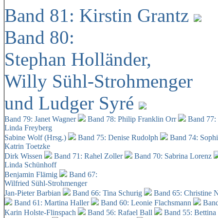
Band 81: Kirstin Grantz
Band 80:
Stephan Holländer,
Willy Sühl-Strohmenger
und Ludger Syré
Band 79: Janet Wagner
Band 78: Philip Franklin Orr
Band 77:
Linda Freyberg
Sabine Wolf (Hrsg.)
Band 75: Denise Rudolph
Band 74: Soph
Katrin Toetzke
Dirk Wissen
Band 71: Rahel Zoller
Band 70: Sabrina Lorenz
Linda Schünhoff
Benjamin Flämig
Band 67:
Wilfried Sühl-Strohmenger
Jan-Pieter Barbian
Band 66: Tina Schurig
Band 65: Christine 
Band 61: Martina Haller
Band 60:
Leonie Flachsmann
Band
Karin Holste-Flinspach
Band 56: Rafael Ball
Band 55: Bettina