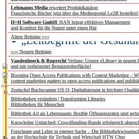
Lehmanns Media
erweitert Produktkatalog:
Künstliche Intelligenz a
Französische Bücher jetzt über das Medienportal Le2B bestellen!
besser zu verstehen
H+H Software GmbH
: HAN bringt effektives Management
und Komfort für die Nutzer unter einen Hut
„Leitbegriffe der Gesund
Ältere Beiträge »»»
des BIÖG erscheinen Ope
««« Neuere Beiträge
Vandenhoeck & Ruprecht
Verlage: Unsere eLibrary in neuem 
und mit verbesserter Benutzeroberfläche!
Aktuelles aus
Boosting Open Access Publications with Content Marketing – 
L
content marketing matters to open access publications and publish
ibrary
Zeutschel Buchscanner OS Q: Digitalisierung in höchster Qualitä
Essentials
Bibliotheken verändern | Transforming Libraries
Bibliotheken für Menschen
Bibliothek 4.0 als Lebensraum: flexible Öffnungszeiten sind gefra
Knowledge Unlatched: Crowdfunding-Runde erfolgreich abgesc
Forschung und Lehre in eigener Sache – Die Bibliothekwissensc
an der Hochschule für Technik und Wirtschaft HTW Chur