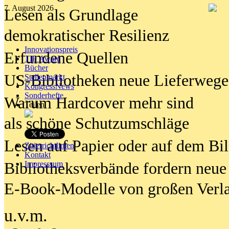
7. August 2026
Lesen als Grundlage
demokratischer Resilienz
Innovationspreis
Erfundene Quellen
TIP Award
Bücher
US-Bibliotheken neue Lieferwege
Stellenmarkt
KongressNews
Sonderhefte
Warum Hardcover mehr sind
Teilen
als schöne Schutzumschläge
Lesen auf Papier oder auf dem Bi
Zitierrichtlinien
Kontakt
Bibliotheksverbände fordern neue
Impresssum
E-Book-Modelle von großen Verl
u.v.m.