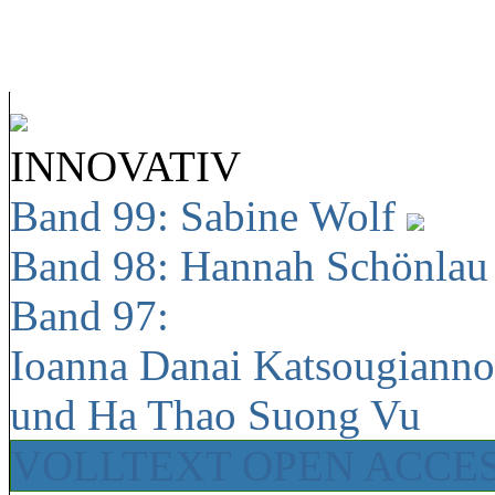
INNOVATIV
Band 99: Sabine Wolf
Band 98: Hannah Schönla
Band 97:
Ioanna Danai Katsougiann
und Ha Thao Suong Vu
VOLLTEXT OPEN ACCE