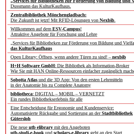
„Services für Bibliotheken zur Förderung von Bildung und Vi
angepasst
Dussmann das KulturKaufhaus.
Zentralbibliothek Mönchengladbach:
Wissenschaftskommunikati
Die Zukunft ist jetzt! Mit RFID-Lösungen von
Nexbib
.
Willkommen auf dem
ESV-Campus
!
konstruktiv!
Attraktive Angebote für Forschung und Lehre
„Services für Bibliotheken zur Förderung von Bildung und Vielfa
Mohr Siebeck übernimmt
das KulturKaufhaus
Open Library: Öffnen, wenn andere Türen zu sind! –
nexbib
und die Zeitschrift für 
H+H Software GmbH
: Die Bibliothek als Information-Broker
Wie Sie mit HAN Online-Ressourcen einfacher zugänglich mach
Francke Attempto
Sobotta Atlas
und die 3D App: Von den ersten Lehrmitteln
in der Anatomie bis zu Complete Anatomy
EBSCO Information Servic
bibliotheca
: DIGITAL – MOBIL – VERNETZT
Recherchefunktionen in
Ein rundes Bibliothekserlebnis für alle
Eine Entscheidung für Ergonomie und Kundenservice:
Automatisierte Rückgabe und Sortierung an der
Stadtbibliothek
Sorbisches Institut neu 
Gütersloh
Geschichte und kulturell
Die neue
utb elibrary
mit den Angeboten
utb-studi-e-book
und
scholars-e-library
geht an den Start