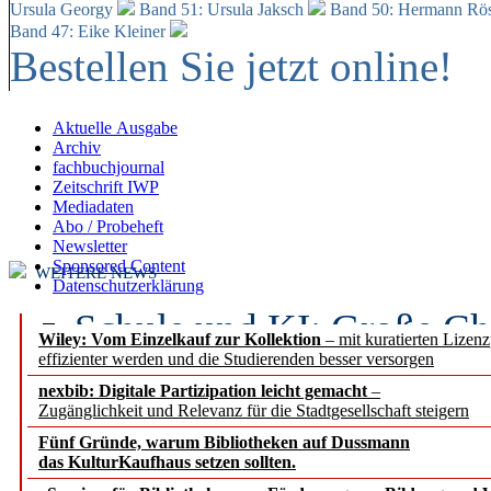
Ursula Georgy
Band 51: Ursula Jaksch
Band 50:
Hermann Rös
Band 47: Eike Kleiner
Bestellen Sie jetzt online!
Aktuelle Ausgabe
Archiv
fachbuchjournal
Zeitschrift IWP
Mediadaten
Abo / Probeheft
Newsletter
Sponsored Content
WEITERE NEWS
Datenschutzerklärung
Schule und KI: Große Ch
Wiley: Vom Einzelkauf zur Kollektion
– mit kuratierten Lizen
effizienter werden und die Studierenden besser versorgen
Voraussetzungen
nexbib: Digitale Partizipation leicht gemacht
–
Zugänglichkeit und Relevanz für die Stadtgesellschaft steigern
Erfolgreiches erstes Hal
Fünf Gründe, warum Bibliotheken auf Dussmann
Segment Research – Ausb
das KulturKaufhaus setzen sollten.