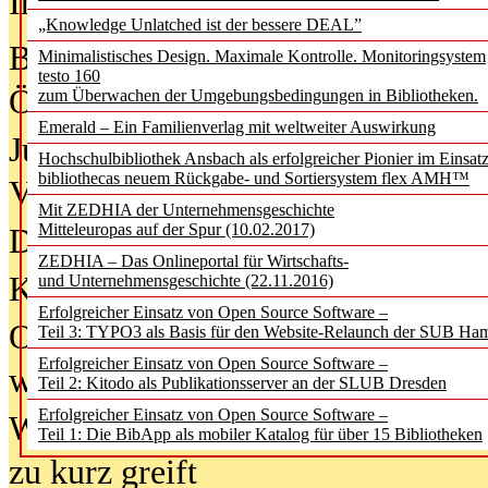
In der Ausgabe
05/2026
(Juni/Juli
„Knowledge Unlatched ist der bessere DEAL”
Bürgerforum fordert mehr Medienb
Minimalistisches Design. Maximale Kontrolle. Monitoringsystem
testo 160
Öffentlichkeit
zum Überwachen der Umgebungsbedingungen in Bibliotheken.
Emerald – Ein Familienverlag mit weltweiter Auswirkung
Jugendliche wollen besseren Schut
Hochschulbibliothek Ansbach als erfolgreicher Pionier im Einsat
bibliothecas neuem Rückgabe- und Sortiersystem flex AMH™
Verbote
Mit ZEDHIA der Unternehmensgeschichte
Mitteleuropas auf der Spur (10.02.2017)
Digitale Langzeit­archi­vierung br
ZEDHIA – Das Onlineportal für Wirtschafts-
KI-Chatbots werden Teil der wiss
und Unternehmensgeschichte (22.11.2016)
Erfolgreicher Einsatz von Open Source Software –
Offene Infrastrukturen für
Teil 3: TYPO3 als Basis für den Website-Relaunch der SUB Ha
Erfolgreicher Einsatz von Open Source Software –
wissenschaftliche Informationssy
Teil 2: Kitodo als Publikationsserver an der SLUB Dresden
Erfolgreicher Einsatz von Open Source Software –
Warum die Debatte über KI-Texte
Teil 1: Die BibApp als mobiler Katalog für über 15 Bibliotheken
zu kurz greift