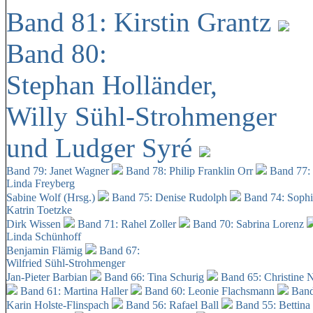
Band 81: Kirstin Grantz
Band 80:
Stephan Holländer,
Willy Sühl-Strohmenger
und Ludger Syré
Band 79: Janet Wagner
Band 78: Philip Franklin Orr
Band 77:
Linda Freyberg
Sabine Wolf (Hrsg.)
Band 75: Denise Rudolph
Band 74: Soph
Katrin Toetzke
Dirk Wissen
Band 71: Rahel Zoller
Band 70: Sabrina Lorenz
Linda Schünhoff
Benjamin Flämig
Band 67:
Wilfried Sühl-Strohmenger
Jan-Pieter Barbian
Band 66: Tina Schurig
Band 65: Christine 
Band 61: Martina Haller
Band 60:
Leonie Flachsmann
Band
Karin Holste-Flinspach
Band 56: Rafael Ball
Band 55: Bettina