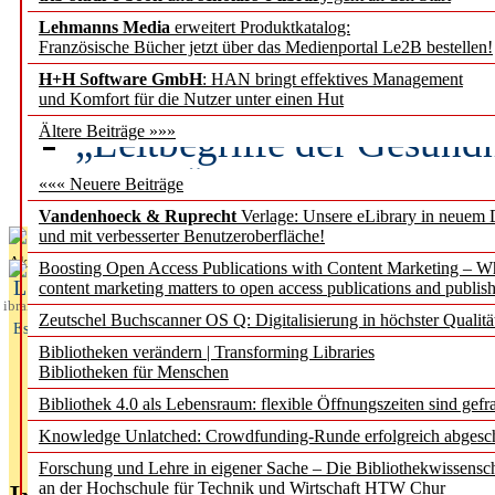
Lehmanns Media
erweitert Produktkatalog:
Künstliche Intelligenz a
Französische Bücher jetzt über das Medienportal Le2B bestellen!
besser zu verstehen
H+H Software GmbH
: HAN bringt effektives Management
und Komfort für die Nutzer unter einen Hut
„Leitbegriffe der Gesund
Ältere Beiträge »»»
des BIÖG erscheinen Ope
««« Neuere Beiträge
Vandenhoeck & Ruprecht
Verlage: Unsere eLibrary in neuem 
und mit verbesserter Benutzeroberfläche!
Aktuelles aus
Boosting Open Access Publications with Content Marketing – 
L
content marketing matters to open access publications and publish
ibrary
Zeutschel Buchscanner OS Q: Digitalisierung in höchster Qualitä
Essentials
Bibliotheken verändern | Transforming Libraries
Bibliotheken für Menschen
Bibliothek 4.0 als Lebensraum: flexible Öffnungszeiten sind gefra
Knowledge Unlatched: Crowdfunding-Runde erfolgreich abgesc
Forschung und Lehre in eigener Sache – Die Bibliothekwissensc
an der Hochschule für Technik und Wirtschaft HTW Chur